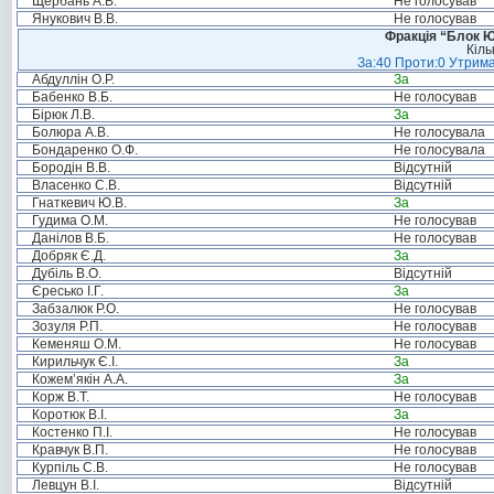
Щербань А.В.
Не голосував
Янукович В.В.
Не голосував
Фракція “Блок Ю
Кіль
За:40 Проти:0 Утрима
Абдуллін О.Р.
За
Бабенко В.Б.
Не голосував
Бірюк Л.В.
За
Болюра А.В.
Не голосувала
Бондаренко О.Ф.
Не голосувала
Бородін В.В.
Відсутній
Власенко С.В.
Відсутній
Гнаткевич Ю.В.
За
Гудима О.М.
Не голосував
Данілов В.Б.
Не голосував
Добряк Є.Д.
За
Дубіль В.О.
Відсутній
Єресько І.Г.
За
Забзалюк Р.О.
Не голосував
Зозуля Р.П.
Не голосував
Кеменяш О.М.
Не голосував
Кирильчук Є.І.
За
Кожем’якін А.А.
За
Корж В.Т.
Не голосував
Коротюк В.І.
За
Костенко П.І.
Не голосував
Кравчук В.П.
Не голосував
Курпіль С.В.
Не голосував
Левцун В.І.
Відсутній