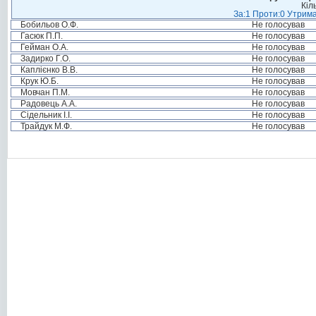
Кіл
За:1 Проти:0 Утрима
Бобильов О.Ф.
Не голосував
Гасюк П.П.
Не голосував
Гейман О.А.
Не голосував
Задирко Г.О.
Не голосував
Каплієнко В.В.
Не голосував
Крук Ю.Б.
Не голосував
Мовчан П.М.
Не голосував
Радовець А.А.
Не голосував
Сідельник І.І.
Не голосував
Трайдук М.Ф.
Не голосував