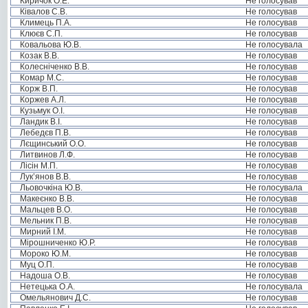
Киричок О.Е.
Не голосував
Ківалов С.В.
Не голосував
Климець П.А.
Не голосував
Клюєв С.П.
Не голосував
Ковальова Ю.В.
Не голосувала
Козак В.В.
Не голосував
Колесніченко В.В.
Не голосував
Комар М.С.
Не голосував
Корж В.П.
Не голосував
Коржев А.Л.
Не голосував
Кузьмук О.І.
Не голосував
Ландик В.І.
Не голосував
Лебедєв П.В.
Не голосував
Лєщинський О.О.
Не голосував
Литвинов Л.Ф.
Не голосував
Лісін М.П.
Не голосував
Лук’янов В.В.
Не голосував
Льовочкіна Ю.В.
Не голосувала
Макеєнко В.В.
Не голосував
Мальцев В.О.
Не голосував
Мельник П.В.
Не голосував
Мирний І.М.
Не голосував
Мірошниченко Ю.Р.
Не голосував
Мороко Ю.М.
Не голосував
Муц О.П.
Не голосував
Надоша О.В.
Не голосував
Нетецька О.А.
Не голосувала
Омельянович Д.С.
Не голосував