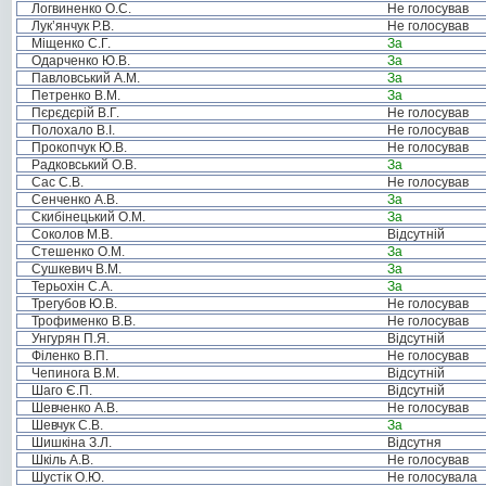
Логвиненко О.С.
Не голосував
Лук’янчук Р.В.
Не голосував
Міщенко С.Г.
За
Одарченко Ю.В.
За
Павловський А.М.
За
Петренко В.М.
За
Пєрєдєрій В.Г.
Не голосував
Полохало В.І.
Не голосував
Прокопчук Ю.В.
Не голосував
Радковський О.В.
За
Сас С.В.
Не голосував
Сенченко А.В.
За
Скибінецький О.М.
За
Соколов М.В.
Відсутній
Стешенко О.М.
За
Сушкевич В.М.
За
Терьохін С.А.
За
Трегубов Ю.В.
Не голосував
Трофименко В.В.
Не голосував
Унгурян П.Я.
Відсутній
Філенко В.П.
Не голосував
Чепинога В.М.
Відсутній
Шаго Є.П.
Відсутній
Шевченко А.В.
Не голосував
Шевчук С.В.
За
Шишкіна З.Л.
Відсутня
Шкіль А.В.
Не голосував
Шустік О.Ю.
Не голосувала