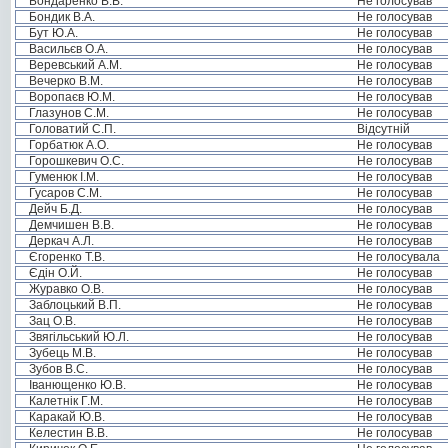
Бондаренко В.В.
Не голосував
Бондик В.А.
Не голосував
Бут Ю.А.
Не голосував
Васильєв О.А.
Не голосував
Веревський А.М.
Не голосував
Вечерко В.М.
Не голосував
Воропаєв Ю.М.
Не голосував
Глазунов С.М.
Не голосував
Головатий С.П.
Відсутній
Горбатюк А.О.
Не голосував
Горошкевич О.С.
Не голосував
Гуменюк І.М.
Не голосував
Гусаров С.М.
Не голосував
Дейч Б.Д.
Не голосував
Демчишен В.В.
Не голосував
Деркач А.Л.
Не голосував
Єгоренко Т.В.
Не голосувала
Єдін О.Й.
Не голосував
Журавко О.В.
Не голосував
Заблоцький В.П.
Не голосував
Зац О.В.
Не голосував
Звягільський Ю.Л.
Не голосував
Зубець М.В.
Не голосував
Зубов В.С.
Не голосував
Іванющенко Ю.В.
Не голосував
Калетнік Г.М.
Не голосував
Каракай Ю.В.
Не голосував
Келестин В.В.
Не голосував