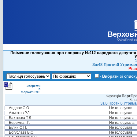
Верховн
Офіційний в
Поіменне голосування про поправку №412 народного депутата Мі
У
1
За:48 Проти:0 Утримал
Ріш
- Вибрати зі списк
Зберегти
в
форматі RTF
Фракція Партії р
Кіль
За:0 Проти:0 Утримал
Андрос С.О.
Не голосував
Ахметов Р.Л.
Не голосував
Бахтеєва Т.Д.
Не голосувала
Бережна І.Г.
Не голосувала
Білий О.П.
Не голосував
Богуслаєв В.О.
Не голосував