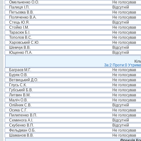
Омельченко О.О.
Не голосував
Палиця І.П.
Відсутній
Петьовка В.В.
Не голосував
Поляченко В.А.
Не голосував
Стець Ю.Я.
Відсутній
Стойко І.М.
Не голосував
Тарасюк Б.І.
Не голосував
Тополов В.С.
Не голосував
Харовський С.Ю.
Не голосував
Шемчук В.В.
Відсутній
Ющенко П.А.
Відсутній
Кіл
За:2 Проти:0 Утрима
Баграєв М.Г.
Не голосував
Буряк О.В.
Не голосував
Ветвицький Д.О.
Не голосував
Глусь С.К.
Не голосував
Губський Б.В.
Не голосував
Литвин В.М.
Не голосував
Маліч О.В.
Не голосував
Олійник С.В.
Відсутній
Осика С.Г.
Не голосував
Пилипенко В.П.
Не голосував
Семинога А.І.
Відсутній
Скубенко В.П.
Відсутній
Фельдман О.Б.
Не голосував
Шаманов В.В.
Не голосував
Фракція Ком