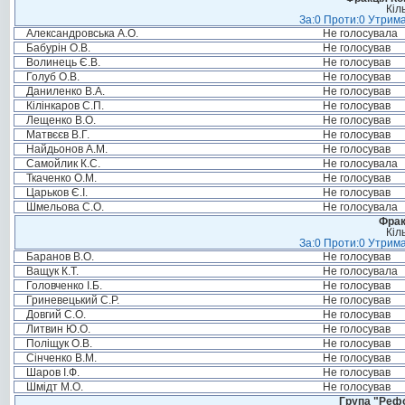
Кіл
За:0 Проти:0 Утрима
Александровська А.О.
Не голосувала
Бабурін О.В.
Не голосував
Волинець Є.В.
Не голосував
Голуб О.В.
Не голосував
Даниленко В.А.
Не голосував
Кілінкаров С.П.
Не голосував
Лещенко В.О.
Не голосував
Матвєєв В.Г.
Не голосував
Найдьонов А.М.
Не голосував
Самойлик К.С.
Не голосувала
Ткаченко О.М.
Не голосував
Царьков Є.І.
Не голосував
Шмельова С.О.
Не голосувала
Фрак
Кіл
За:0 Проти:0 Утрима
Баранов В.О.
Не голосував
Ващук К.Т.
Не голосувала
Головченко І.Б.
Не голосував
Гриневецький С.Р.
Не голосував
Довгий С.О.
Не голосував
Литвин Ю.О.
Не голосував
Поліщук О.В.
Не голосував
Сінченко В.М.
Не голосував
Шаров І.Ф.
Не голосував
Шмідт М.О.
Не голосував
Група "Реф