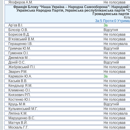
Ягоферов А.М.
Не голосував
Фракція Блоку “Наша Україна – Народна Самооборона”: Народний Со
Українська Народна Партія, Українська республіканська партія “
Громадянська партія 
Кіл
За:5 Проти:0 Утримал
Ар’єв В.І.
За
Білозір О.В.
Відсутня
Борисов В.Д.
Не голосував
В’язівський В.М.
Не голосував
Геращенко І.В.
Не голосувала
Гримчак Ю.М.
Відсутній
Гуменюк О.І.
Не голосував
Джемілєв М. .
Не голосував
Доній О.С.
Відсутній
Жебрівський П.І.
Не голосував
Зварич Р.М.
Не голосував
Кармазін Ю.А.
За
Каськів В.В.
Не голосував
Кендзьор Я.М.
Не голосував
Клименко О.І.
Не голосував
Князевич Р.П.
Не голосував
Костенко Ю.І.
Не голосував
Круць М.Ф.
Відсутній
Кульчинський М.Г.
Не голосував
Ляпіна К.М.
Не голосувала
Марущенко В.С.
Не голосував
Матчук В.Й.
Не голосував
Москаль Г.Г.
Не голосував