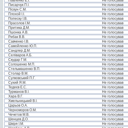
Павленко Е.І.
Не голосував
Писарчук П.І.
Не голосував
Піскун С.М.
Не голосував
Плохой І.І.
Не голосував
Попеску І.В.
Не голосував
Прасолов І.М.
Не голосував
Притика Д.М.
Не голосував
Пшонка А.В.
Не голосував
Рибак В.В.
Не голосував
Савченко І.В.
Не голосував
Самойленко Ю.П.
Не голосував
Сандлер Д.М.
Не голосував
Селіваров А.Б.
Не голосував
Скудар Г.М.
Не голосував
Солошенко М.П.
Не голосував
Стельмашенко В.П.
Не голосував
Столар В.М.
Не голосував
Сулковський П.Г.
Не голосував
Сухий Я.М.
Не голосував
Тедеєв Е.С.
Не голосував
Турманов В.І.
Не голосував
Хара В.Г.
Не голосував
Хмельницький В.І.
Не голосував
Царьов О.А.
Не голосував
Черноморов О.М.
Не голосував
Чечетов М.В.
Не голосував
Шенцев Д.О.
Не голосував
Шкіря І.М.
Не голосував