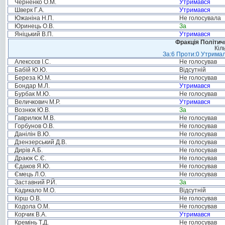
Черненко О.М.
Утримався
Шверк Г.А.
Утримався
Южаніна Н.П.
Не голосувала
Юринець О.В.
За
Яніцький В.П.
Утримався
Фракція Політи
Кіл
За:6 Проти:0 Утримал
Алексєєв І.С.
Не голосував
Бабій Ю.Ю.
Відсутній
Береза Ю.М.
Не голосував
Бондар М.Л.
Утримався
Бурбак М.Ю.
Не голосував
Величкович М.Р.
Утримався
Вознюк Ю.В.
За
Гаврилюк М.В.
Не голосував
Горбунов О.В.
Не голосував
Данілін В.Ю.
Не голосував
Дзензерський Д.В.
Не голосував
Дирів А.Б.
Не голосував
Драюк С.Є.
Не голосував
Єдаков Я.Ю.
Не голосував
Ємець Л.О.
Не голосував
Заставний Р.Й.
За
Кадикало М.О.
Відсутній
Кірш О.В.
Не голосував
Кодола О.М.
Не голосував
Корчик В.А.
Утримався
Кремінь Т.Д.
Не голосував