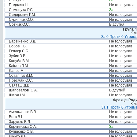
Пастух Т.Т.
За
Подоляк І.І.
Не голосувала
Семенуха Р.С.
За
Сидорович Р.М.
Не голосував
Скрипник О.О.
Не голосував
Сотник О.С.
Відсутня
Група "
Кіл
За:0 Проти:0 Утрима
Барвіненко В.Д.
Не голосував
Бобов Г.Б.
Не голосував
Гєллєр Є.Б.
Не голосував
Зубик В.В.
Не голосував
Кацуба В.М.
Не голосував
Клімов Л.М.
Не голосував
Ланьо М.І.
Не голосував
Остапчук В.М.
Не голосував
Пресман О.С.
Не голосував
Святаш Д.В.
Не голосував
Шаповалов Ю.А.
Відсутній
Шкіря І.М.
Не голосував
Фракція Ради
Кіл
За:1 Проти:0 Утрима
Амельченко В.В.
Не голосував
Вовк В.І.
Не голосував
Заружко В.Л.
Не голосувала
Корчинська О.А.
За
Купрієнко О.В.
Не голосував
Лінько Д.В.
Не голосував