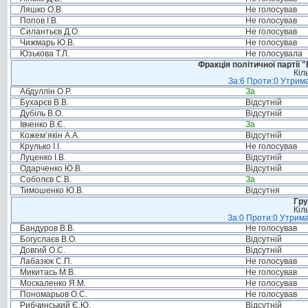
Ляшко О.В.
Не голосував
Попов І.В.
Не голосував
Силантьєв Д.О.
Не голосував
Чижмарь Ю.В.
Не голосував
Юзькова Т.Л.
Не голосувала
Фракція політичної партії
Кіл
За:6 Проти:0 Утрима
Абдуллін О.Р.
За
Бухарєв В.В.
Відсутній
Дубіль В.О.
Відсутній
Івченко В.Є.
За
Кожем’якін А.А.
Відсутній
Крулько І.І.
Не голосував
Луценко І.В.
Відсутній
Одарченко Ю.В.
Відсутній
Соболєв С.В.
За
Тимошенко Ю.В.
Відсутня
Гру
Кіл
За:0 Проти:0 Утрима
Бандуров В.В.
Не голосував
Богуслаєв В.О.
Відсутній
Довгий О.С.
Відсутній
Лабазюк С.П.
Не голосував
Микитась М.В.
Не голосував
Москаленко Я.М.
Не голосував
Пономарьов О.С.
Не голосував
Рибчинський Є.Ю.
Відсутній