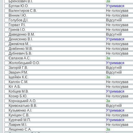
Брензович В.І.
За
Буглак Ю.О.
Утримався
Валентиров С.В.
Не голосував
Вінник І.Ю.
Не голосував
Голубов Д.І.
Відсутній
Горват Р.І.
Не голосував
Гринів І.О.
Не голосував
Давиденко В.М.
Відсутній
Денисенко В.І.
Утримався
Джемілєв М. .
Не голосував
Довбенко М.В.
Не голосував
Дубневич Б.В.
Не голосував
Євлахов А.С.
За
Жолобецький О.О.
Утримався
Загорій Г.В.
Відсутній
Зварич Р.М.
Відсутній
Іщейкін К.Є.
За
Каплін С.М.
Не голосував
Кіт А.Б.
Не голосував
Кобцев М.В.
Утримався
Козир Б.Ю.
Не голосував
Корнацький А.О.
За
Кривохатько В.В.
Відсутній
Кузьменко А.І.
Утримався
Куніцин С.В.
Не голосував
Курячий М.П.
Утримався
Лаврик М.І.
Не голосував
Лещенко С.А.
За