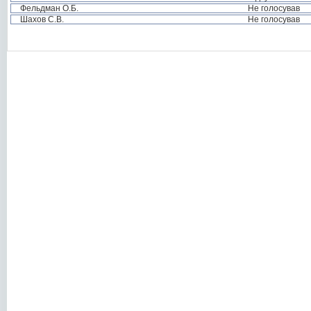
Фельдман О.Б.
Не голосував
Шахов С.В.
Не голосував