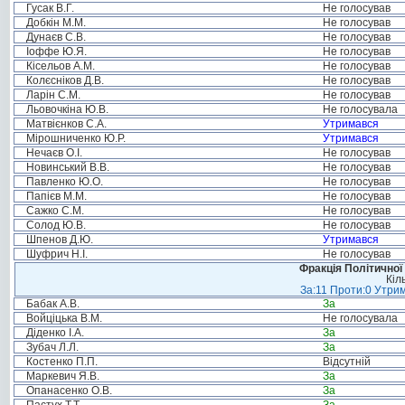
Гусак В.Г.
Не голосував
Добкін М.М.
Не голосував
Дунаєв С.В.
Не голосував
Іоффе Ю.Я.
Не голосував
Кісельов А.М.
Не голосував
Колєсніков Д.В.
Не голосував
Ларін С.М.
Не голосував
Льовочкіна Ю.В.
Не голосувала
Матвієнков С.А.
Утримався
Мірошниченко Ю.Р.
Утримався
Нечаєв О.І.
Не голосував
Новинський В.В.
Не голосував
Павленко Ю.О.
Не голосував
Папієв М.М.
Не голосував
Сажко С.М.
Не голосував
Солод Ю.В.
Не голосував
Шпенов Д.Ю.
Утримався
Шуфрич Н.І.
Не голосував
Фракція Політичної
Кіл
За:11 Проти:0 Утрим
Бабак А.В.
За
Войціцька В.М.
Не голосувала
Діденко І.А.
За
Зубач Л.Л.
За
Костенко П.П.
Відсутній
Маркевич Я.В.
За
Опанасенко О.В.
За