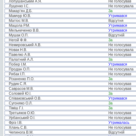
Лопушанський А.Я.
Не голосував
Луценко І.С.
Не голосувала
Макар’ян Д.Б.
За
Мамчур Ю.В.
Утримався
Матіос М.В.
Відсутня
Мацола Р.М.
Утримався
Мельниченко В.В.
Утримався
Мушак О.П.
Відсутній
Негой Ф.Ф.
За
Немировський А.В.
Не голосував
Новак Н.В.
Не голосувала
Павелко А.В.
Не голосував
Палатний А.Л.
За
Побер І.М.
Утримався
Продан О.П.
Не голосувала
Рибак І.П.
Не голосував
Різаненко П.О.
За
Рудик С.Я.
Не голосував
Саврасов М.В.
Не голосував
Соловей Ю.І.
За
Співаковський О.В.
Утримався
Сугоняко О.Л.
За
Тіміш Г.І.
За
Третьяков О.Ю.
Не голосував
Урбанський О.І.
Не голосував
Фріз І.В.
Утрималась
Хлань С.В.
Не голосував
Чепинога В.М.
Відсутній