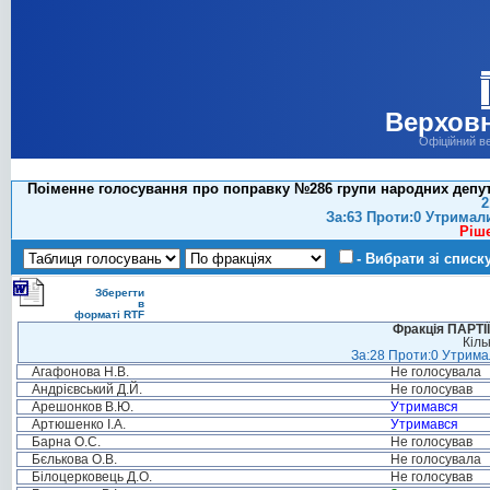
Верховн
Офіційний в
Поіменне голосування про поправку №286 групи народних депутат
2
За:63 Проти:0 Утримал
Ріш
- Вибрати зі списк
Зберегти
в
форматі RTF
Фракція ПАРТ
Кіль
За:28 Проти:0 Утримал
Агафонова Н.В.
Не голосувала
Андрієвський Д.Й.
Не голосував
Арешонков В.Ю.
Утримався
Артюшенко І.А.
Утримався
Барна О.С.
Не голосував
Бєлькова О.В.
Не голосувала
Білоцерковець Д.О.
Не голосував