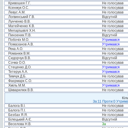
Кривошея Г.Г.
Не голосував
Ксенжук О.С.
Не голосував
Левус А.М.
Не голосував
Логвинський Г.В.
Відсутній
Лунченко В.В.
Не голосував
Матейченко К.В.
Не голосував
Мепарішвілі Х.Н.
Не голосував
Пинзеник П.В.
Відсутній
Побочіх М.О.
Утримався
Помазанов А.В.
Утримався
Река А.О.
Не голосував
Романюк В.М.
Не голосував
Сидорчук В.В.
Відсутній
Сочка О.О.
Не голосував
Стеценко Д.О.
Утримався
Тетерук А.А.
Утримався
Тимчук Д.Б.
Не голосував
Фаєрмарк С.О.
Не голосував
Хміль М.М.
Утримався
Шкварилюк В.В.
Не голосував
Кіл
За:11 Проти:0 Утрима
Балога В.І.
Не голосував
Балога П.І.
Не голосував
Безбах Я.Я.
Не голосував
Білецький А.Є.
Відсутній
Веселова Н.В.
За