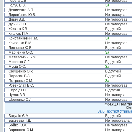
Герега О.В.
Не голосував
Голуб В.В.
За
Денисенко А.П.
Не голосував
Дерев’янко Ю.Б.
Не голосував
Дідич В.В.
Не голосував
Дубінін О.І.
Не голосував
Жеваго К.В.
Відсутній
Кишкар П.М.
Не голосував
Констанкевич І.М.
За
Кривенко В.М.
Не голосував
Левченко Ю.В.
Відсутній
Марченко О.О.
За
Матківський Б.М.
Не голосував
Міщенко С.Г.
Відсутній
Мусій О.С.
За
Онищенко О.Р.
Відсутній
Парасюк В.З.
Відсутній
Петренко О.М.
За
Розенблат Б.С.
Не голосував
Сироїд О.І.
Відсутня
Чумак В.В.
Не голосував
Шевченко О.Л.
Не голосував
Фракція Політич
Кіл
За:0 Проти:0 Утрима
Бакулін Є.М.
Відсутній
Бахтеєва Т.Д.
Не голосувала
Бойко Ю.А.
Не голосував
Воропаєв Ю.М.
Не голосував