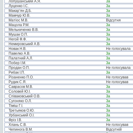
Лопушанський А.Я.
За
Луценко І.С.
За
Макар’ян Д.Б.
За
Мамчур Ю.В.
За
Матіос М.В.
Відсутня
Мацола Р.М.
За
Мельниченко В.В.
За
Мушак О.П.
За
Негой Ф.Ф.
За
Немировський А.В.
За
Новак Н.В.
Не голосувала
Павелко А.В.
За
Палатний А.Л.
За
Побер І.М.
За
Продан О.П.
Не голосувала
Рибак І.П.
За
Різаненко П.О.
Не голосував
Рудик С.Я.
Не голосував
Саврасов М.В.
За
Соловей Ю.І.
За
Співаковський О.В.
За
Сугоняко О.Л.
За
Тіміш Г.І.
За
Третьяков О.Ю.
За
Урбанський О.І.
За
Фріз І.В.
За
Хлань С.В.
Не голосував
Чепинога В.М.
Відсутній