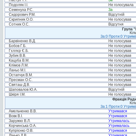
Пастух Т.Т.
За
Подоляк І.І.
Не голосувала
Семенуха Р.С.
За
Сидорович Р.М.
Відсутній
Скрипник О.О.
Не голосував
Сотник О.С.
Відсутня
Група "
Кіл
За:0 Проти:0 Утрима
Барвіненко В.Д.
Не голосував
Бобов Г.Б.
Не голосував
Гєллєр Є.Б.
Не голосував
Зубик В.В.
Не голосував
Кацуба В.М.
Не голосував
Клімов Л.М.
Не голосував
Ланьо М.І.
Не голосував
Остапчук В.М.
Не голосував
Пресман О.С.
Не голосував
Святаш Д.В.
Не голосував
Шаповалов Ю.А.
Відсутній
Шкіря І.М.
Не голосував
Фракція Ради
Кіл
За:1 Проти:0 Утрима
Амельченко В.В.
Утримався
Вовк В.І.
Утримався
Заружко В.Л.
Утрималась
Корчинська О.А.
Утрималась
Купрієнко О.В.
Утримався
Лінько Д.В.
Утримався