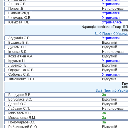
Ляшко О.В.
Утримався
Попов І.В.
Не голосував
Силантьєв Д.О.
Утримався
Чижмарь Ю.В.
Утримався
Юзькова Т.Л.
Утрималась
Фракція політичної партії
Кіл
За:0 Проти:0 Утрима
Абдуллін О.Р.
Утримався
Бухарєв В.В.
Відсутній
Дубіль В.О.
Відсутній
Івченко В.Є.
Не голосував
Кожем’якін А.А.
Відсутній
Крулько І.І.
Утримався
Луценко І.В.
Відсутній
Одарченко Ю.В.
Відсутній
Соболєв С.В.
Утримався
Тимошенко Ю.В.
Відсутня
Гру
Кіл
За:8 Проти:0 Утрим
Бандуров В.В.
За
Богуслаєв В.О.
Відсутній
Довгий О.С.
Відсутній
Лабазюк С.П.
Не голосував
Микитась М.В.
За
Москаленко Я.М.
За
Пономарьов О.С.
За
Рибчинський Є.Ю.
Відсутній