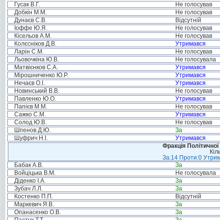
Гусак В.Г.
Не голосував
Добкін М.М.
Не голосував
Дунаєв С.В.
Відсутній
Іоффе Ю.Я.
Не голосував
Кісельов А.М.
Не голосував
Колєсніков Д.В.
Утримався
Ларін С.М.
Не голосував
Льовочкіна Ю.В.
Не голосувала
Матвієнков С.А.
Утримався
Мірошниченко Ю.Р.
Утримався
Нечаєв О.І.
Утримався
Новинський В.В.
Не голосував
Павленко Ю.О.
Утримався
Папієв М.М.
Не голосував
Сажко С.М.
Утримався
Солод Ю.В.
Не голосував
Шпенов Д.Ю.
За
Шуфрич Н.І.
Утримався
Фракція Політичної
Кіл
За:14 Проти:0 Утрим
Бабак А.В.
За
Войціцька В.М.
Не голосувала
Діденко І.А.
За
Зубач Л.Л.
За
Костенко П.П.
Відсутній
Маркевич Я.В.
За
Опанасенко О.В.
За