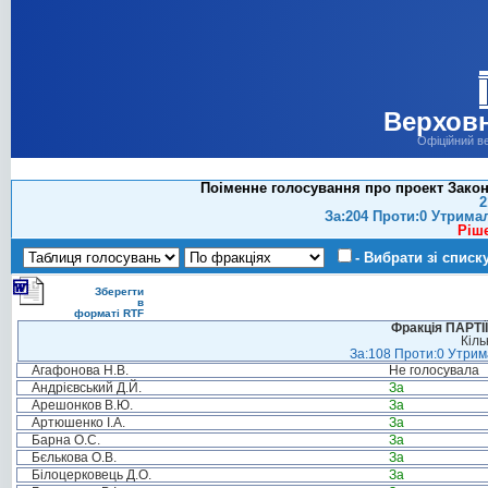
Верховн
Офіційний в
Поіменне голосування про проект Закону
2
За:204 Проти:0 Утрима
Ріш
- Вибрати зі списк
Зберегти
в
форматі RTF
Фракція ПАРТ
Кіль
За:108 Проти:0 Утрима
Агафонова Н.В.
Не голосувала
Андрієвський Д.Й.
За
Арешонков В.Ю.
За
Артюшенко І.А.
За
Барна О.С.
За
Бєлькова О.В.
За
Білоцерковець Д.О.
За