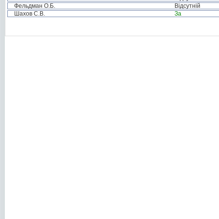
Фельдман О.Б.
Відсутній
Шахов С.В.
За