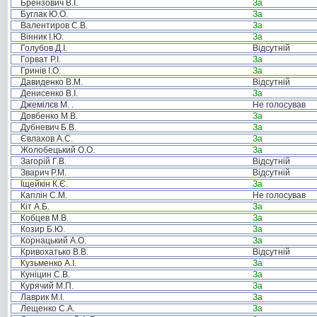
Брензович В.І.
За
Буглак Ю.О.
За
Валентиров С.В.
За
Вінник І.Ю.
За
Голубов Д.І.
Відсутній
Горват Р.І.
За
Гринів І.О.
За
Давиденко В.М.
Відсутній
Денисенко В.І.
За
Джемілєв М. .
Не голосував
Довбенко М.В.
За
Дубневич Б.В.
За
Євлахов А.С.
За
Жолобецький О.О.
За
Загорій Г.В.
Відсутній
Зварич Р.М.
Відсутній
Іщейкін К.Є.
За
Каплін С.М.
Не голосував
Кіт А.Б.
За
Кобцев М.В.
За
Козир Б.Ю.
За
Корнацький А.О.
За
Кривохатько В.В.
Відсутній
Кузьменко А.І.
За
Куніцин С.В.
За
Курячий М.П.
За
Лаврик М.І.
За
Лещенко С.А.
За