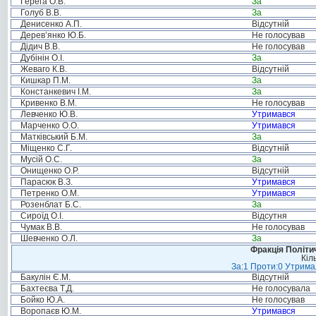
Герега О.В.
За
Голуб В.В.
За
Денисенко А.П.
Відсутній
Дерев’янко Ю.Б.
Не голосував
Дідич В.В.
Не голосував
Дубінін О.І.
За
Жеваго К.В.
Відсутній
Кишкар П.М.
За
Констанкевич І.М.
За
Кривенко В.М.
Не голосував
Левченко Ю.В.
Утримався
Марченко О.О.
Утримався
Матківський Б.М.
За
Міщенко С.Г.
Відсутній
Мусій О.С.
За
Онищенко О.Р.
Відсутній
Парасюк В.З.
Утримався
Петренко О.М.
Утримався
Розенблат Б.С.
За
Сироїд О.І.
Відсутня
Чумак В.В.
Не голосував
Шевченко О.Л.
За
Фракція Політич
Кіл
За:1 Проти:0 Утримал
Бакулін Є.М.
Відсутній
Бахтеєва Т.Д.
Не голосувала
Бойко Ю.А.
Не голосував
Воропаєв Ю.М.
Утримався