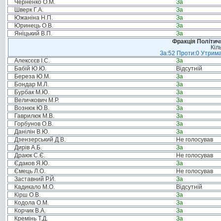
Черненко О.М.
За
Шверк Г.А.
За
Южаніна Н.П.
За
Юринець О.В.
За
Яніцький В.П.
За
Фракція Політи
Кіл
За:52 Проти:0 Утрима
Алексєєв І.С.
За
Бабій Ю.Ю.
Відсутній
Береза Ю.М.
За
Бондар М.Л.
За
Бурбак М.Ю.
За
Величкович М.Р.
За
Вознюк Ю.В.
За
Гаврилюк М.В.
За
Горбунов О.В.
За
Данілін В.Ю.
За
Дзензерський Д.В.
Не голосував
Дирів А.Б.
За
Драюк С.Є.
Не голосував
Єдаков Я.Ю.
За
Ємець Л.О.
Не голосував
Заставний Р.Й.
За
Кадикало М.О.
Відсутній
Кірш О.В.
За
Кодола О.М.
За
Корчик В.А.
За
Кремінь Т.Д.
За