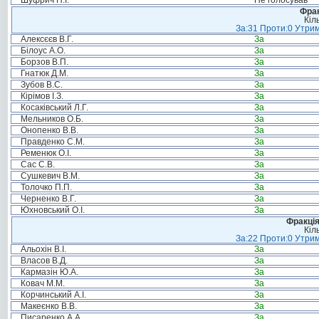
Шуфрич Н.І.
Не голосував
Фрак
Кіл
За:31 Проти:0 Утрим
Алексєєв В.Г.
За
Білоус А.О.
За
Борзов В.П.
За
Гнатюк Д.М.
За
Зубов В.С.
За
Кірімов І.З.
За
Косаківський Л.Г.
За
Мельников О.Б.
За
Онопенко В.В.
За
Правденко С.М.
За
Ременюк О.І.
За
Сас С.В.
За
Сушкевич В.М.
За
Толочко П.П.
За
Черненко В.Г.
За
Юхновський О.І.
За
Фракція
Кіл
За:22 Проти:0 Утрим
Альохін В.І.
За
Власов В.Д.
За
Кармазін Ю.А.
За
Ковач М.М.
За
Корчинський А.І.
За
Макеєнко В.В.
За
Писаренко А.А.
За