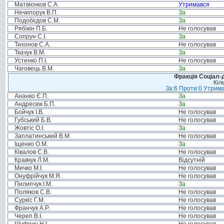
Матвієнков С.А.
Утримався
Нечипорук В.П.
За
Подобєдов С.М.
За
Рябікін П.Б.
Не голосував
Сопрун С.І.
За
Тихонов С.А.
Не голосував
Ткачук В.М.
За
Устенко П.І.
Не голосував
Чаговець В.М.
За
Фракція Соціал-д
Кіл
За:6 Проти:0 Утрима
Ананко Є.П.
За
Андресюк Б.П.
За
Бойчук І.В.
Не голосував
Губський Б.В.
Не голосував
Жовтіс О.І.
За
Заплатинський В.М.
Не голосував
Іщенко О.М.
За
Ківалов С.В.
Не голосував
Кравчук Л.М.
Відсутній
Мичко М.І.
Не голосував
Онуфрійчук М.Я.
Не голосував
Пилипчук І.М.
За
Поляков С.В.
Не голосував
Суркіс Г.М.
Не голосував
Франчук А.Р.
Не голосував
Череп В.І.
Не голосував