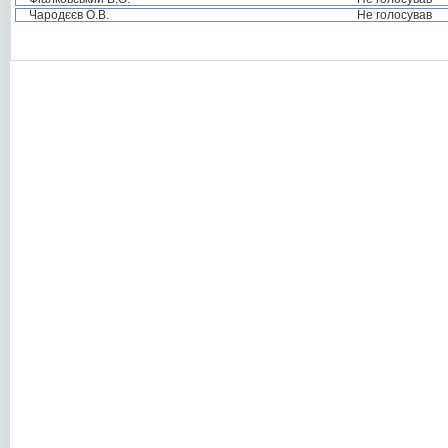
Чародєєв О.В.
Не голосував