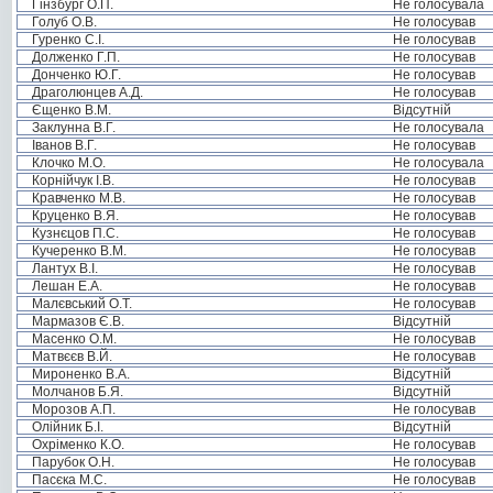
Гінзбург О.П.
Не голосувала
Голуб О.В.
Не голосував
Гуренко С.І.
Не голосував
Долженко Г.П.
Не голосував
Донченко Ю.Г.
Не голосував
Драголюнцев А.Д.
Не голосував
Єщенко В.М.
Відсутній
Заклунна В.Г.
Не голосувала
Іванов В.Г.
Не голосував
Клочко М.О.
Не голосувала
Корнійчук І.В.
Не голосував
Кравченко М.В.
Не голосував
Круценко В.Я.
Не голосував
Кузнєцов П.С.
Не голосував
Кучеренко В.М.
Не голосував
Лантух В.І.
Не голосував
Лешан Е.А.
Не голосував
Малєвський О.Т.
Не голосував
Мармазов Є.В.
Відсутній
Масенко О.М.
Не голосував
Матвєєв В.Й.
Не голосував
Мироненко В.А.
Відсутній
Молчанов Б.Я.
Відсутній
Морозов А.П.
Не голосував
Олійник Б.І.
Відсутній
Охріменко К.О.
Не голосував
Парубок О.Н.
Не голосував
Пасєка М.С.
Не голосував