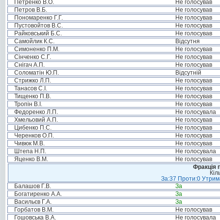
Петренко В.О.
Не голосував
Петров В.Б.
Не голосував
Пономаренко Г.Г.
Не голосував
Пустовойтов В.С.
Не голосував
Райковський Б.С.
Не голосував
Самойлик К.С.
Відсутня
Симоненко П.М.
Не голосував
Сінченко С.Г.
Не голосував
Снігач А.П.
Не голосував
Соломатін Ю.П.
Відсутній
Стрижко Л.П.
Не голосував
Танасов С.І.
Не голосував
Тищенко П.В.
Не голосував
Тропін В.І.
Не голосував
Федоренко Л.П.
Не голосувала
Хмельовий А.П.
Не голосував
Цибенко П.С.
Не голосував
Черенков О.П.
Не голосував
Чивюк М.В.
Не голосував
Штепа Н.П.
Не голосувала
Яценко В.М.
Не голосував
Фракція п
Кіл
За:37 Проти:0 Утрима
Балашов Г.В.
За
Богатиренко А.А.
За
Васильєв Г.А.
За
Горбатов В.М.
Не голосував
Гошовська В.А.
Не голосувала