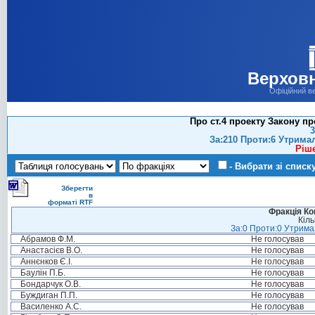
Верховн
Офіційний в
Про ст.4 проекту Закону п
3
За:210 Проти:6 Утрима
Ріш
- Вибрати зі списк
Зберегти
в
форматі RTF
Фракція Ком
Кіль
За:0 Проти:0 Утримал
Абрамов Ф.М.
Не голосував
Анастасієв В.О.
Не голосував
Аннєнков Є.І.
Не голосував
Баулін П.Б.
Не голосував
Бондарчук О.В.
Не голосував
Буждиган П.П.
Не голосував
Василенко А.С.
Не голосував