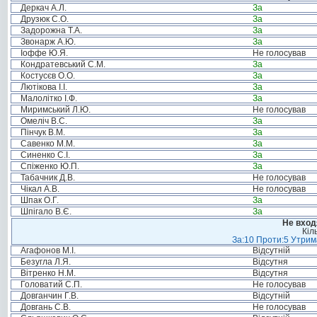
Деркач А.Л.
За
Друзюк С.О.
За
Задорожна Т.А.
За
Звонарж А.Ю.
За
Іоффе Ю.Я.
Не голосував
Кондратевський С.М.
За
Костусєв О.О.
За
Лютікова І.І.
За
Малолітко І.Ф.
За
Миримський Л.Ю.
Не голосував
Омеліч В.С.
За
Пінчук В.М.
За
Савенко М.М.
За
Синенко С.І.
За
Спіженко Ю.П.
За
Табачник Д.В.
Не голосував
Чікал А.В.
Не голосував
Шпак О.Г.
За
Шпігало В.Є.
За
Не вход
Кіл
За:10 Проти:5 Утрима
Агафонов М.І.
Відсутній
Безугла Л.Я.
Відсутня
Вітренко Н.М.
Відсутня
Головатий С.П.
Не голосував
Довганчин Г.В.
Відсутній
Довгань С.В.
Не голосував