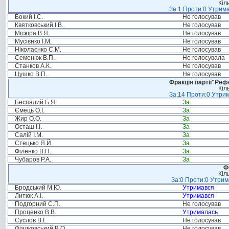
Кіл
За:1 Проти:0 Утрима
Бокий І.С.
Не голосував
Квятковський І.В.
Не голосував
Місюра В.Я.
Не голосував
Мусієнко І.М.
Не голосував
Ніколаєнко С.М.
Не голосував
Семенюк В.П.
Не голосувала
Станков А.К.
Не голосував
Цушко В.П.
Не голосував
Фракція партії"Реф
Кіл
За:14 Проти:0 Утрим
Беспалий Б.Я.
За
Ємець О.І.
За
Жир О.О.
За
Осташ І.І.
За
Салій І.М.
За
Стецько Я.Й.
За
Філенко В.П.
За
Чубаров Р.А.
За
Ф
Кіл
За:0 Проти:0 Утрим
Бродський М.Ю.
Утримався
Литюк А.І.
Утримався
Подгорний С.П.
Не голосував
Проценко В.В.
Утрималась
Суслов В.І.
Не голосував
Фіалковський В.О.
Не голосував