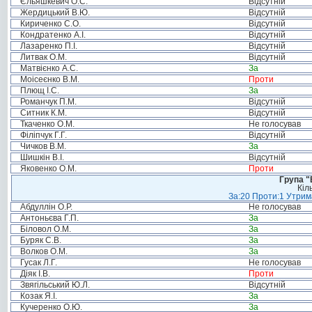
Єльяшкевич О.С.
Відсутній
Жердицький В.Ю.
Відсутній
Кириченко С.О.
Відсутній
Кондратенко А.І.
Відсутній
Лазаренко П.І.
Відсутній
Литвак О.М.
Відсутній
Матвієнко А.С.
За
Моісеєнко В.М.
Проти
Плющ І.С.
За
Романчук П.М.
Відсутній
Ситник К.М.
Відсутній
Ткаченко О.М.
Не голосував
Філіпчук Г.Г.
Відсутній
Чичков В.М.
За
Шишкін В.І.
Відсутній
Яковенко О.М.
Проти
Група "
Кіл
За:20 Проти:1 Утрима
Абдуллін О.Р.
Не голосував
Антоньєва Г.П.
За
Біловол О.М.
За
Буряк С.В.
За
Волков О.М.
За
Гусак Л.Г.
Не голосував
Діяк І.В.
Проти
Звягільський Ю.Л.
Відсутній
Козак Я.І.
За
Кучеренко О.Ю.
За