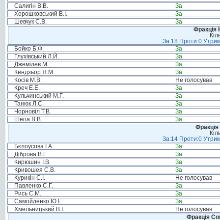
Салигін В.В.
За
Хорошковський В.І.
За
Шевчук С.В.
За
Фракція 
Кіл
За:18 Проти:0 Утрим
Бойко Б.Ф.
За
Глухівський Л.Й.
За
Джемілев М. .
За
Кендзьор Я.М.
За
Косів М.В.
Не голосував
Креч Е.Е.
За
Кульчинський М.Г.
За
Танюк Л.С.
За
Чорновіл Т.В.
За
Шепа В.В.
За
Фракція 
Кіл
За:14 Проти:0 Утрим
Бєлоусова І.А.
За
Діброва В.Г.
За
Кирюшин І.В.
За
Кривошея С.В.
За
Курикін С.І.
Не голосував
Павленко С.Г.
За
Рись С.М.
За
Самойленко Ю.І.
За
Хмельницький В.І.
Не голосував
Фракція Соц