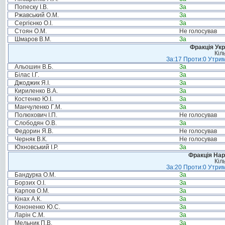
Попеску І.В.
За
Ржавський О.М.
За
Сергієнко О.І.
За
Стоян О.М.
Не голосував
Шмаров В.М.
За
Фракція Ук
Кіл
За:17 Проти:0 Утрим
Альошин В.Б.
За
Білас І.Г.
За
Джоджик Я.І.
За
Кириленко В.А.
За
Костенко Ю.І.
За
Манчуленко Г.М.
За
Полюхович І.П.
Не голосував
Слободян О.В.
За
Федорин Я.В.
Не голосував
Черняк В.К.
Не голосував
Юхновський І.Р.
За
Фракція Нар
Кіл
За:20 Проти:0 Утрим
Бандурка О.М.
За
Борзих О.І.
За
Карпов О.М.
За
Кінах А.К.
За
Кононенко Ю.С.
За
Ларін С.М.
За
Мельник П.В.
За