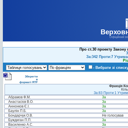
Верховн
Офіційний в
Про ст.30 проекту Закону
3
За:342 Проти:7 Утрима
Рі
- Вибрати зі списк
Зберегти
в
форматі RTF
Фракція Ком
Кіль
За:83 Проти:1 Утрима
Абрамов Ф.М.
За
Анастасієв В.О.
За
Аннєнков Є.І.
За
Баулін П.Б.
За
Бондарчук О.В.
Не голосував
Буждиган П.П.
За
Василенко А.С.
За