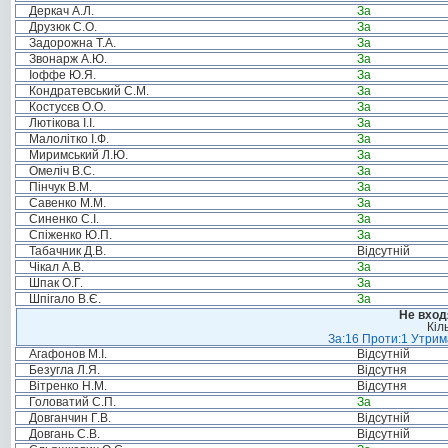
Деркач А.Л.
За
Друзюк С.О.
За
Задорожна Т.А.
За
Звонарж А.Ю.
За
Іоффе Ю.Я.
За
Кондратевський С.М.
За
Костусєв О.О.
За
Лютікова І.І.
За
Малолітко І.Ф.
За
Миримський Л.Ю.
За
Омеліч В.С.
За
Пінчук В.М.
За
Савенко М.М.
За
Синенко С.І.
За
Спіженко Ю.П.
За
Табачник Д.В.
Відсутній
Чікал А.В.
За
Шпак О.Г.
За
Шпігало В.Є.
За
Не вход
Кіл
За:16 Проти:1 Утрима
Агафонов М.І.
Відсутній
Безугла Л.Я.
Відсутня
Вітренко Н.М.
Відсутня
Головатий С.П.
За
Довганчин Г.В.
Відсутній
Довгань С.В.
Відсутній