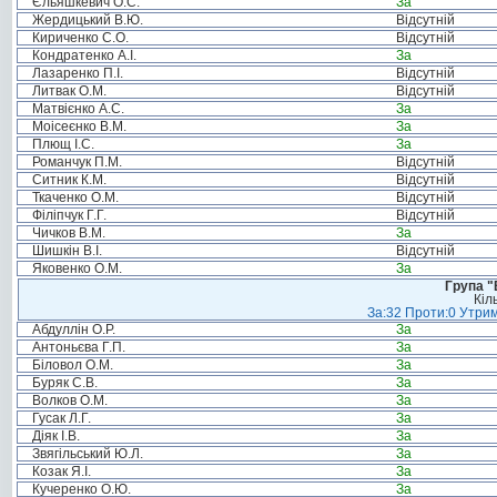
Єльяшкевич О.С.
За
Жердицький В.Ю.
Відсутній
Кириченко С.О.
Відсутній
Кондратенко А.І.
За
Лазаренко П.І.
Відсутній
Литвак О.М.
Відсутній
Матвієнко А.С.
За
Моісеєнко В.М.
За
Плющ І.С.
За
Романчук П.М.
Відсутній
Ситник К.М.
Відсутній
Ткаченко О.М.
Відсутній
Філіпчук Г.Г.
Відсутній
Чичков В.М.
За
Шишкін В.І.
Відсутній
Яковенко О.М.
За
Група "
Кіл
За:32 Проти:0 Утрим
Абдуллін О.Р.
За
Антоньєва Г.П.
За
Біловол О.М.
За
Буряк С.В.
За
Волков О.М.
За
Гусак Л.Г.
За
Діяк І.В.
За
Звягільський Ю.Л.
За
Козак Я.І.
За
Кучеренко О.Ю.
За