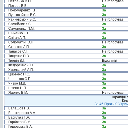
Петренко В.О.
Не голосував
Петров В.Б.
За
Пономаренко Г.Г.
За
Пустовойтов В.С.
За
Райковський Б.С.
Не голосував
Самойлик К.С.
За
Симоненко П.М.
За
Сінченко С.Г.
За
Снігач А.П.
За
Соломатін Ю.П.
Не голосував
Стрижко Л.П.
За
Танасов С.І.
Не голосував
Тищенко П.В.
За
Тропін В.І.
Відсутній
Федоренко Л.П.
За
Хмельовий А.П.
За
Цибенко П.С.
За
Черенков О.П.
За
Чивюк М.В.
За
Штепа Н.П.
За
Яценко В.М.
Не голосував
Фракція п
Кіл
За:46 Проти:0 Утрим
Балашов Г.В.
За
Богатиренко А.А.
За
Васильєв Г.А.
За
Горбатов В.М.
За
Гошовська В.А.
За