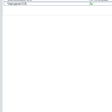
Чародєєв О.В.
За