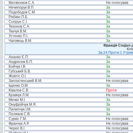
Матвієнков С.А.
Не голосував
Нечипорук В.П.
За
Подобєдов С.М.
За
Рябікін П.Б.
За
Сопрун С.І.
За
Тихонов С.А.
За
Ткачук В.М.
За
Устенко П.І.
За
Чаговець В.М.
За
Фракція Соціал-д
Кіл
За:24 Проти:1 Утрим
Ананко Є.П.
За
Андресюк Б.П.
За
Бойчук І.В.
За
Губський Б.В.
За
Жовтіс О.І.
За
Заплатинський В.М.
Не голосував
Іщенко О.М.
За
Ківалов С.В.
Проти
Кравчук Л.М.
Не голосував
Мичко М.І.
За
Онуфрійчук М.Я.
За
Пилипчук І.М.
За
Поляков С.В.
За
Суркіс Г.М.
Не голосував
Франчук А.Р.
Не голосував
Череп В.І.
Не голосував