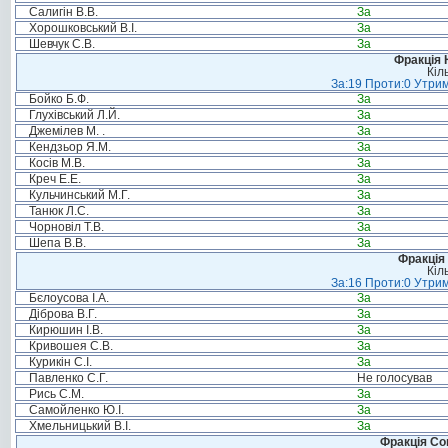
Салигін В.В.
За
Хорошковський В.І.
За
Шевчук С.В.
За
Фракція 
Кіл
За:19 Проти:0 Утрим
Бойко Б.Ф.
За
Глухівський Л.Й.
За
Джемілев М. .
За
Кендзьор Я.М.
За
Косів М.В.
За
Креч Е.Е.
За
Кульчинський М.Г.
За
Танюк Л.С.
За
Чорновіл Т.В.
За
Шепа В.В.
За
Фракція 
Кіл
За:16 Проти:0 Утрим
Бєлоусова І.А.
За
Діброва В.Г.
За
Кирюшин І.В.
За
Кривошея С.В.
За
Курикін С.І.
За
Павленко С.Г.
Не голосував
Рись С.М.
За
Самойленко Ю.І.
За
Хмельницький В.І.
За
Фракція Соц