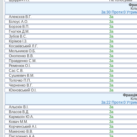
Шуфрич Н.І.
Не голосував
Фрак
Кіл
За:30 Проти:0 Утрим
Алексєєв В.Г.
За
Білоус А.О.
За
Борзов В.П.
За
Гнатюк Д.М.
За
Зубов В.С.
За
Кірімов І.З.
За
Косаківський Л.Г.
За
Мельников О.Б.
За
Онопенко В.В.
За
Правденко С.М.
За
Ременюк О.І.
За
Сас С.В.
За
Сушкевич В.М.
За
Толочко П.П.
За
Черненко В.Г.
За
Юхновський О.І.
За
Фракція
Кіл
За:22 Проти:0 Утрим
Альохін В.І.
За
Власов В.Д.
За
Кармазін Ю.А.
За
Ковач М.М.
За
Корчинський А.І.
За
Макеєнко В.В.
За
Писаренко А.А.
За