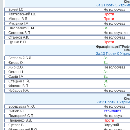
Кіл
За:2 Проти:3 Утрима
Бокий І.С.
Не голосував
Квятковський І.В.
Проти
Місюра В.Я.
Проти
Мусієнко І.М.
Не голосував
Ніколаєнко С.М.
За
Семенюк В.П.
Не голосувала
Станков А.К.
Не голосував
Цушко В.П.
Проти
Фракція партії"Реф
Кіл
За:13 Проти:0 Утрим
Беспалий Б.Я.
За
Ємець О.І.
За
Жир О.О.
Не голосував
Осташ І.І.
За
Салій І.М.
За
Стецько Я.Й.
За
Філенко В.П.
За
Чубаров Р.А.
Не голосував
Ф
Кіл
За:2 Проти:1 Утрим
Бродський М.Ю.
Не голосував
Литюк А.І.
Утримався
Подгорний С.П.
Не голосував
Проценко В.В.
Проти
Суслов В.І.
Відсутній
Фіалковський В.О.
Не голосував