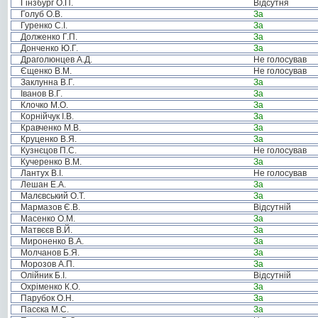
Гінзбург О.П.
Відсутня
Голуб О.В.
За
Гуренко С.І.
За
Долженко Г.П.
За
Донченко Ю.Г.
За
Драголюнцев А.Д.
Не голосував
Єщенко В.М.
Не голосував
Заклунна В.Г.
За
Іванов В.Г.
За
Клочко М.О.
За
Корнійчук І.В.
За
Кравченко М.В.
За
Круценко В.Я.
За
Кузнєцов П.С.
Не голосував
Кучеренко В.М.
За
Лантух В.І.
Не голосував
Лешан Е.А.
За
Малєвський О.Т.
За
Мармазов Є.В.
Відсутній
Масенко О.М.
За
Матвєєв В.Й.
За
Мироненко В.А.
За
Молчанов Б.Я.
За
Морозов А.П.
За
Олійник Б.І.
Відсутній
Охріменко К.О.
За
Парубок О.Н.
За
Пасєка М.С.
За