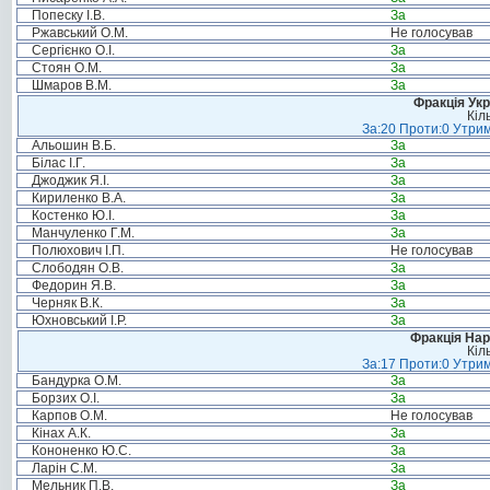
Попеску І.В.
За
Ржавський О.М.
Не голосував
Сергієнко О.І.
За
Стоян О.М.
За
Шмаров В.М.
За
Фракція Ук
Кіл
За:20 Проти:0 Утрим
Альошин В.Б.
За
Білас І.Г.
За
Джоджик Я.І.
За
Кириленко В.А.
За
Костенко Ю.І.
За
Манчуленко Г.М.
За
Полюхович І.П.
Не голосував
Слободян О.В.
За
Федорин Я.В.
За
Черняк В.К.
За
Юхновський І.Р.
За
Фракція Нар
Кіл
За:17 Проти:0 Утрим
Бандурка О.М.
За
Борзих О.І.
За
Карпов О.М.
Не голосував
Кінах А.К.
За
Кононенко Ю.С.
За
Ларін С.М.
За
Мельник П.В.
За