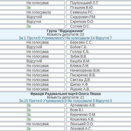
Не голосував
Підлісецький Л.Т.
За
Пташник В.Ю.
Не голосувала
Семенуха Р.С.
Відсутній
Сидорович Р.М.
Відсутня
Скрипник О.О.
За
Сотник О.С.
Група "Відродження"
Кількість депутатів: 22
За:1 Проти:0 Утрималися:0 Не голосували:14 Відсутні:7
Не голосував
Березкін С.С.
Відсутній
Бобов Г.Б.
Не голосував
Гєллєр Є.Б.
Не голосував
Зубик В.В.
Відсутній
Кацуба В.М.
Не голосував
Клімов Л.М.
Не голосував
Ничипоренко В.М.
Не голосував
Писаренко В.В.
Не голосував
Святаш Д.В.
Не голосував
Шипко А.Ф.
Не голосував
Яценко А.В.
Фракція Радикальної партії Олега Ляшка
Кількість депутатів: 21
За:15 Проти:0 Утрималися:0 Не голосували:3 Відсутні:3
За
Артеменко А.В.
За
Вовк В.І.
За
Кириченко О.М.
За
Кошелєва А.В.
Не голосував
Ленський О.О.
За
Лозовой А.С.