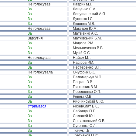
Не голосував
Лаврик М.І.
За
Лещенко С.А.
За
Лопушанський А.Я.
За
Луценко І.С.
За
Люшняк М.В.
Не голосував
Македон Ю.М.
За
Матвієнко А.С.
Відсутня
Матківський Б.М.
За
Мацола Р.М.
За
Мельниченко В.В.
За
Мусій О.С.
Не голосував
Найєм М. .
За
Насіров Р.М.
За
Нестеренко В.Г.
Не голосувала
Онуфрик Б.С.
За
Паламарчук М.П.
За
Пацкан В.В.
За
Пинзеник В.М.
За
Порошенко О.П.
За
Ревега О.В.
За
Рибчинський Є.Ю.
Утримався
Розенблат Б.С.
За
Сабашук П.П.
За
Соловей Ю.І.
За
Співаковський О.В.
За
Сугоняко О.Л.
За
Ткачук Г.В.
За
Третьяков О.Ю.