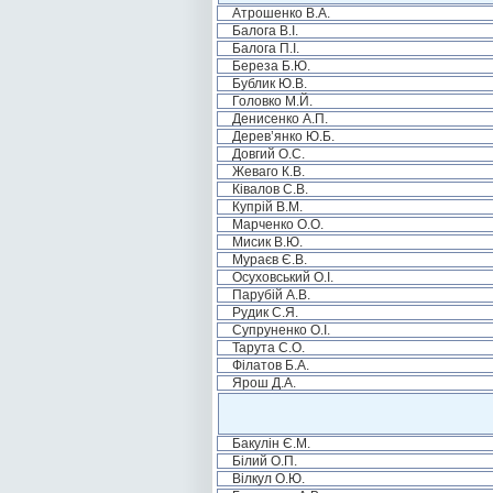
Атрошенко В.А.
Балога В.І.
Балога П.І.
Береза Б.Ю.
Бублик Ю.В.
Головко М.Й.
Денисенко А.П.
Дерев’янко Ю.Б.
Довгий О.С.
Жеваго К.В.
Ківалов С.В.
Купрій В.М.
Марченко О.О.
Мисик В.Ю.
Мураєв Є.В.
Осуховський О.І.
Парубій А.В.
Рудик С.Я.
Супруненко О.І.
Тарута С.О.
Філатов Б.А.
Ярош Д.А.
Бакулін Є.М.
Білий О.П.
Вілкул О.Ю.