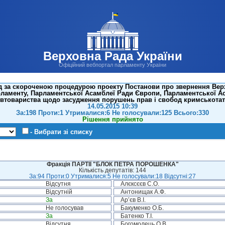
Верховна Рада України
Офіційний вебпортал парламенту України
д за скороченою процедурою проекту Постанови про звернення Верхо
ламенту, Парламентської Асамблеї Ради Європи, Парламентської Аса
івтовариства щодо засудження порушень прав і свобод кримськотат
14.05.2015 10:39
За:198 Проти:1 Утрималися:6 Не голосували:125 Всього:330
Рішення прийнято
- Вибрати зі списку
Фракція ПАРТІЇ "БЛОК ПЕТРА ПОРОШЕНКА"
Кількість депутатів: 144
За:94 Проти:0 Утрималися:5 Не голосували:18 Відсутні:27
Відсутня
Алєксєєв С.О.
Відсутній
Антонищак А.Ф.
За
Ар’єв В.І.
Не голосував
Бакуменко О.Б.
За
Батенко Т.І.
Відсутня
Богомолець О.В.