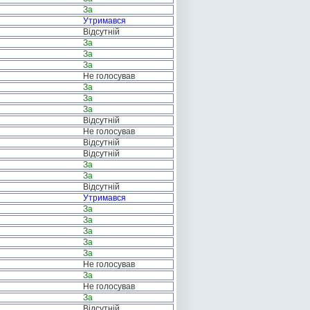
За
Утримався
Відсутній
За
За
За
Не голосував
За
За
За
Відсутній
Не голосував
Відсутній
Відсутній
За
За
Відсутній
Утримався
За
За
За
За
За
Не голосував
За
Не голосував
За
Відсутній