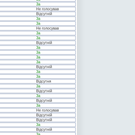
За
Не голосував
Відсутній
За
За
Не голосував
За
За
Відсутній
За
За
За
За
Відсутній
За
За
Відсутня
За
Відсутній
За
Відсутній
За
Не голосував
Відсутній
Відсутній
За
Відсутній
За