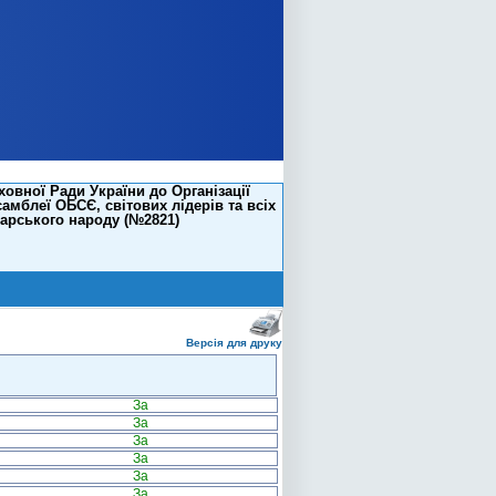
вної Ради України до Організації
мблеї ОБСЄ, світових лідерів та всіх
арського народу (№2821)
Версія для друку
За
За
За
За
За
За