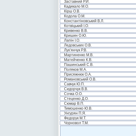
Заставний Р.Й.
Кадикало М.О.
Кірш О.В.
Кодола О.М.
Константіновський В.Л.
Котвіцький І.О.
Кривенко В.В.
Кришин О.Ю.
Лапін І.О.
Ледовських О.В.
Лук’янчук Р.В.
Мартиненко М.В.
Матейченко К.В.
Пашинський С.В.
Поляков М.А.
Присяжнюк О.А.
Романовський О.В.
Савчук Ю.П.
Сидорчук В.В.
Сочка О.О.
Стеценко Д.О.
Сюмар В.П.
Тимошенко Ю.В.
Унгурян П.Я.
Федорук М.Т.
Чорновол Т.М.