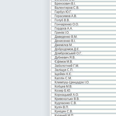
Брензович В.І.
Валентиров С.В.
Гарбуз Ю.Г.
Герасимов А.В.
Голуб В.В.
Гончаренко О.О.
Гордєєв А.А.
Гринів І.О.
Давиденко В.М.
Денисенко В.І.
Джемілєв М. .
Добродомов Д.Є.
Домбровський О.Г.
Дубневич Я.В.
Єфімов М.В.
Заболотний Г.М.
Заліщук С.П.
Іщейкін К.Є.
Каплін С.М.
Климпуш-Цинцадзе І.О.
Кобцев М.В.
Козир Б.Ю.
Корнацький А.О.
Кривохатько В.В.
Кудлаєнко С.В.
Куліч В.П.
Куніцин С.В.
Курячий М.П.