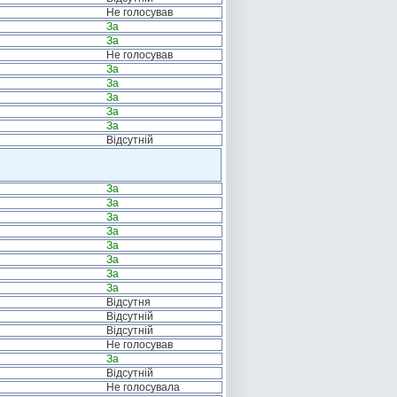
Не голосував
За
За
Не голосував
За
За
За
За
За
Відсутній
За
За
За
За
За
За
За
За
Відсутня
Відсутній
Відсутній
Не голосував
За
Відсутній
Не голосувала