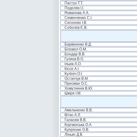
Пастух Т.Т.
Подоляк І.І.
Романова А.А.
Семенченко С.І.
Сисоєнко І.В.
Соболєв Є.В.
Барвіненко В.Д.
Біловол О.М.
Бондар В.В.
Гуляєв В.О.
Ільюк А.О.
Кіссе А.І.
Кулініч О.І.
Остапчук В.М.
Пресман О.С.
Хомутиннік В.Ю.
Шкіря І.М.
Амельченко В.В.
Вітко А.Л.
Галасюк В.В.
Корчинська О.А.
Купрієнко О.В.
Лінько Д.В.