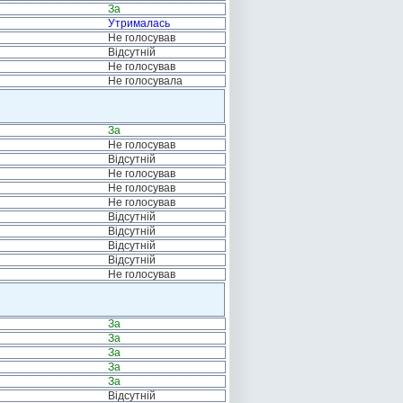
За
Утрималась
Не голосував
Відсутній
Не голосував
Не голосувала
За
Не голосував
Відсутній
Не голосував
Не голосував
Не голосував
Відсутній
Відсутній
Відсутній
Відсутній
Не голосував
За
За
За
За
За
Відсутній