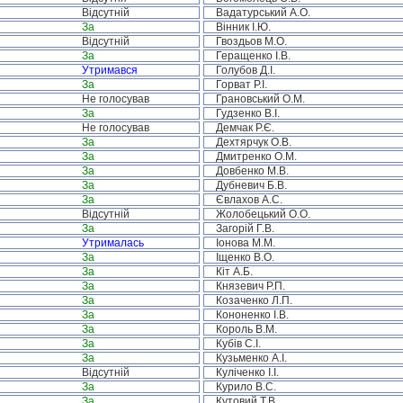
Відсутній
Вадатурський А.О.
За
Вінник І.Ю.
Відсутній
Гвоздьов М.О.
За
Геращенко І.В.
Утримався
Голубов Д.І.
За
Горват Р.І.
Не голосував
Грановський О.М.
За
Гудзенко В.І.
Не голосував
Демчак Р.Є.
За
Дехтярчук О.В.
За
Дмитренко О.М.
За
Довбенко М.В.
За
Дубневич Б.В.
За
Євлахов А.С.
Відсутній
Жолобецький О.О.
За
Загорій Г.В.
Утрималась
Іонова М.М.
За
Іщенко В.О.
За
Кіт А.Б.
За
Князевич Р.П.
За
Козаченко Л.П.
За
Кононенко І.В.
За
Король В.М.
За
Кубів С.І.
За
Кузьменко А.І.
Відсутній
Куліченко І.І.
За
Курило В.С.
За
Кутовий Т.В.