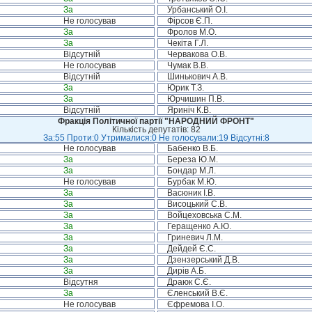
За
Урбанський О.І.
Не голосував
Фірсов Є.П.
За
Фролов М.О.
За
Чекіта Г.Л.
Відсутній
Червакова О.В.
Не голосував
Чумак В.В.
Відсутній
Шинькович А.В.
За
Юрик Т.З.
За
Юрчишин П.В.
Відсутній
Яриніч К.В.
Фракція Політичної партії "НАРОДНИЙ ФРОНТ"
Кількість депутатів: 82
За:55 Проти:0 Утрималися:0 Не голосували:19 Відсутні:8
Не голосував
Бабенко В.Б.
За
Береза Ю.М.
За
Бондар М.Л.
Не голосував
Бурбак М.Ю.
За
Васюник І.В.
За
Висоцький С.В.
За
Войцеховська С.М.
За
Геращенко А.Ю.
За
Гриневич Л.М.
За
Дейдей Є.С.
За
Дзензерський Д.В.
За
Дирів А.Б.
Відсутня
Драюк С.Є.
За
Єленський В.Є.
Не голосував
Єфремова І.О.