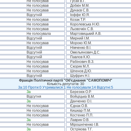
Не голосував
Гусак В.Г.
Не голосував
Добкін М.М.
Не голосував
Дунаєв С.В.
Відсутній
Іоффе Ю.Я.
Не голосував
Козак Т.Р.
Не голосував
Королевська Н.Ю.
Не голосував
Льовочкін С.В.
Не голосувала
Мартовицький А.В.
Відсутній
Мирний І.М.
Не голосував
Мороко Ю.М.
Відсутній
Німченко В.І.
Відсутній
Омельянович Д.С.
Відсутній
Павлов К.Ю.
Не голосував
Рабінович В.З.
Не голосував
Скорик М.Л.
Не голосував
Шпенов Д.Ю.
Відсутній
Шуфрич Н.І.
Фракція Політичної партії "Об’єднання "САМОПОМІЧ"
Кількість депутатів: 30
За:10 Проти:0 Утрималися:1 Не голосували:14 Відсутні:5
За
Березюк О.Р.
Відсутня
Войціцька В.М.
За
Данченко О.І.
Не голосував
Єднак О.В.
Не голосував
Кишкар П.М.
Не голосував
Костенко П.П.
За
Лаврик О.В.
Не голосував
Мірошніченко І.В.
За
Острікова Т.Г.