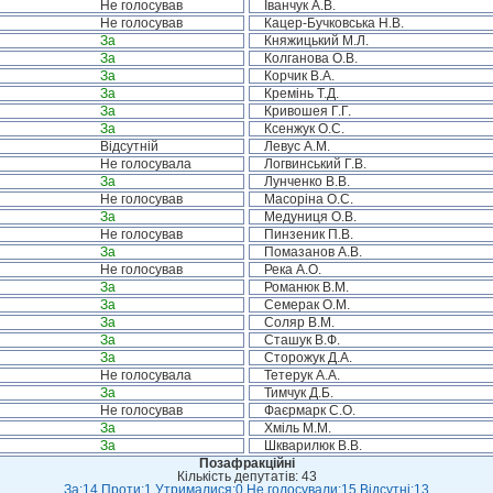
Не голосував
Іванчук А.В.
Не голосував
Кацер-Бучковська Н.В.
За
Княжицький М.Л.
За
Колганова О.В.
За
Корчик В.А.
За
Кремінь Т.Д.
За
Кривошея Г.Г.
За
Ксенжук О.С.
Відсутній
Левус А.М.
Не голосувала
Логвинський Г.В.
За
Лунченко В.В.
Не голосував
Масоріна О.С.
За
Медуниця О.В.
Не голосував
Пинзеник П.В.
За
Помазанов А.В.
Не голосував
Река А.О.
За
Романюк В.М.
За
Семерак О.М.
За
Соляр В.М.
За
Сташук В.Ф.
За
Сторожук Д.А.
Не голосувала
Тетерук А.А.
За
Тимчук Д.Б.
Не голосував
Фаєрмарк С.О.
За
Хміль М.М.
За
Шкварилюк В.В.
Позафракційні
Кількість депутатів: 43
За:14 Проти:1 Утрималися:0 Не голосували:15 Відсутні:13