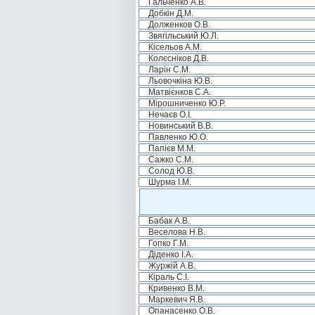
Гальченко А.В.
Добкін Д.М.
Долженков О.В.
Звягільський Ю.Л.
Кісельов А.М.
Колєсніков Д.В.
Ларін С.М.
Льовочкіна Ю.В.
Матвієнков С.А.
Мірошниченко Ю.Р.
Нечаєв О.І.
Новинський В.В.
Павленко Ю.О.
Папієв М.М.
Сажко С.М.
Солод Ю.В.
Шурма І.М.
Бабак А.В.
Веселова Н.В.
Гопко Г.М.
Діденко І.А.
Журжій А.В.
Кіраль С.І.
Кривенко В.М.
Маркевич Я.В.
Опанасенко О.В.