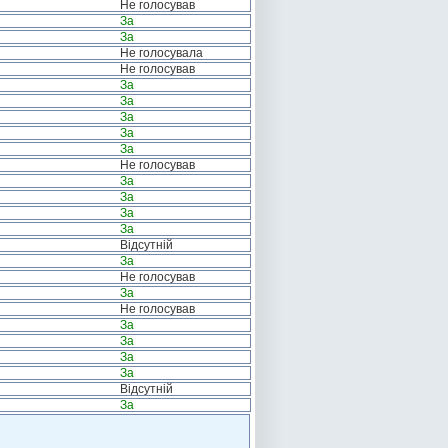
Не голосував
За
За
Не голосувала
Не голосував
За
За
За
За
За
Не голосував
За
За
За
За
Відсутній
За
Не голосував
За
Не голосував
За
За
За
За
Відсутній
За