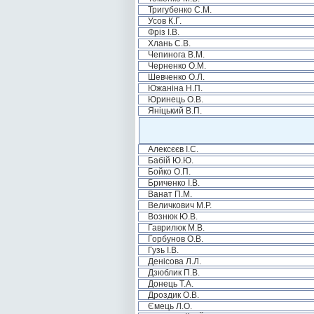
Тригубенко С.М.
Усов К.Г.
Фріз І.В.
Хлань С.В.
Чепинога В.М.
Черненко О.М.
Шевченко О.Л.
Южаніна Н.П.
Юринець О.В.
Яніцький В.П.
Алексєєв І.С.
Бабій Ю.Ю.
Бойко О.П.
Бриченко І.В.
Ванат П.М.
Величкович М.Р.
Вознюк Ю.В.
Гаврилюк М.В.
Горбунов О.В.
Гузь І.В.
Денісова Л.Л.
Дзюблик П.В.
Донець Т.А.
Дроздик О.В.
Ємець Л.О.