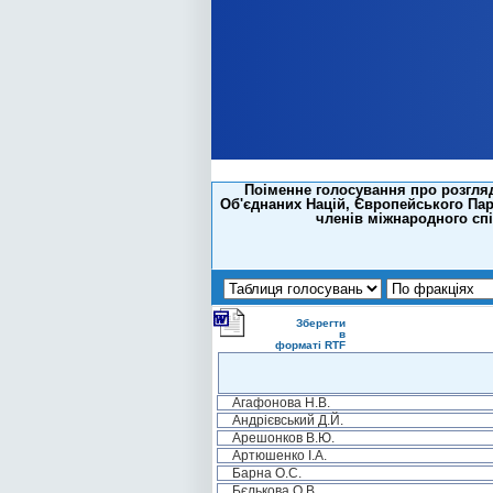
Поіменне голосування про розгля
Об'єднаних Націй, Європейського Пар
членів міжнародного сп
Зберегти
в
форматі RTF
Агафонова Н.В.
Андрієвський Д.Й.
Арешонков В.Ю.
Артюшенко І.А.
Барна О.С.
Бєлькова О.В.