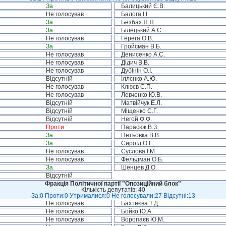
За
Балицький Є.В.
Не голосував
Балога І.І.
За
Безбах Я.Я.
За
Білецький А.Є.
Не голосував
Герега О.В.
За
Гройсман В.Б.
Не голосував
Денисенко А.С.
Не голосував
Дідич В.В.
Не голосував
Дубінін О.І.
Відсутній
Іллєнко А.Ю.
Не голосував
Клюєв С.П.
Не голосував
Левченко Ю.В.
Відсутній
Матвійчук Е.Л.
Відсутній
Міщенко С.Г.
Відсутній
Негой Ф.Ф.
Проти
Парасюк В.З.
За
Петьовка В.В.
За
Сироїд О.І.
Не голосував
Суслова І.М.
Не голосував
Фельдман О.Б.
За
Шенцев Д.О.
Відсутній
Фракція Політичної партії "Опозиційний блок"
Кількість депутатів: 40
За:0 Проти:0 Утрималися:0 Не голосували:27 Відсутні:13
Не голосував
Бахтеєва Т.Д.
Не голосував
Бойко Ю.А.
Не голосував
Воропаєв Ю.М.