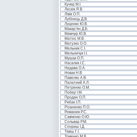
Кучер М.І.
Лесюк Я.В.
Лівік О.П.
Лубінець Д.В.
Луценко Ю.В.
Макар’ян Д.Б.
Мамчур Ю.В.
Матіос М.В.
Матузко О.О.
Мельник С.І.
Мельничук І.І.
Мушак О.П.
Насалик І.С.
Недава О.А.
Новак Н.В.
Павелко А.В.
Палатний А.Л.
Петренко О.М.
Побер І.М.
Продан О.П.
Рибак І.П.
Різаненко П.О.
Романюк Р.С.
Савченко О.Ю.
Сольвар Р.М.
Спориш І.Д.
Тіміш Г.І.
Томенко М.В.