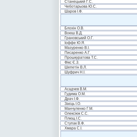
Станецький Г.С.
Чеботарьова Ю.С.
Шаров І.Ф.
Блохін О.В.
Воюш В.Д.
Грановський О.Г.
Іоффе Ю.Я.
Мазуренко В.І.
Писаренко А.Г.
Прошкуратова Т.С.
Фікс Є.З.
Шепетін В.Л.
Шуфрич Н.І.
Асадчев В.М.
Гудима О.М.
Драч І.Ф.
Заєць І.О.
Манчуленко Г.М.
Олексіюк С.С.
Плющ І.С.
Ступак В.Ф.
Хмара С.І.