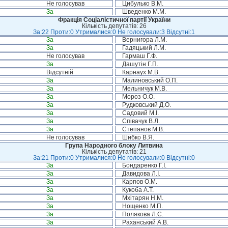
Не голосував
Цибулько В.М.
За
Шведенко М.М.
Фракція Соціалістичної партії України
Кількість депутатів: 26
За:22 Проти:0 Утрималися:0 Не голосували:3 Відсутні:1
За
Вернигора Л.М.
За
Гадяцький Л.М.
Не голосував
Гармаш Г.Ф.
За
Дашутін Г.П.
Відсутній
Карнаух М.В.
За
Малиновський О.П.
За
Мельничук М.В.
За
Мороз О.О.
За
Рудковський Д.О.
За
Садовий М.І.
За
Співачук В.Л.
За
Степанов М.В.
Не голосував
Шибко В.Я.
Група Народного блоку Литвина
Кількість депутатів: 21
За:21 Проти:0 Утрималися:0 Не голосували:0 Відсутні:0
За
Бондаренко Г.І.
За
Давидова Л.І.
За
Карпов О.М.
За
Кукоба А.Т.
За
Мхітарян Н.М.
За
Нощенко М.П.
За
Полякова Л.Є.
За
Раханський А.В.