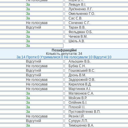
Не голосував
Корж В.Т.
За
Левцун В.І.
За
Лук'яненко Л.Г.
За
Омельченко Г.О.
За
Сас С.В.
Не голосував
Сінченко С.Г.
Відсутній
Таран В.В.
За
Фельдман О.Б.
За
Чичков В.М.
За
Шкіль А.В.
За
Позафракційні
Кількість депутатів: 34
За:14 Проти:0 Утрималися:0 Не голосували:10 Відсутні:10
Відсутній
Альошин В.Б.
Не голосував
Бубка С.Н.
Відсутній
Гошовський В.С.
Відсутній
Дзонь В.М.
Не голосував
Задорожній О.В.
Не голосував
Кириллов В.Д.
Не голосував
Мартинюк А.І.
За
Матвієнков С.А.
За
Мойсик В.Р.
За
Олійник Б.І.
За
Плохой І.І.
За
Пустовойтенко В.П.
Не голосував
Резнік І.Й.
Відсутній
Супрун Л.П.
За
Тимошенко В.А.