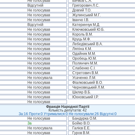
Не голосував
Бичков С.А.
Відсутній
Григорович Л.С.
Не голосував
Довгий Т.О.
Не голосував
Жулинський М.Г.
Не голосував
Іванчо І.В.
Відсутній
Катеринчук М.Д.
Не голосував
Ключковський Ю.Б.
Не голосував
Король В.М.
Не голосував
Круць М.Ф.
Не голосував
Лебедівський В.А.
Не голосував
Ляпіна К.М.
Не голосував
Одайник М.М.
Не голосував
Оробець Ю.М.
Не голосував
Полянчич М.М.
Не голосував
Слабенко С.І.
Не голосував
Стретович В.М.
Не голосувала
Усаченко Л.М.
Не голосував
Фіалковський В.О.
Не голосував
Черновецький Л.М.
Не голосував
Шкляр В.Б.
Не голосував
Юхновський І.Р.
Не голосував
Фракція Народної Партії
Кількість депутатів: 42
За:16 Проти:0 Утрималися:0 Не голосували:26 Відсутні:0
Не голосував
Бандурка О.М.
За
Бойко В.О.
Не голосувала
Галієв Е.Е.
Не голосував
Гуров В.М.