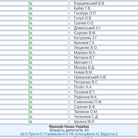
За
Борщевський В.В.
За
Буйко Г.В.
За
Гінзбург О.П.
За
Голуб О.В.
За
Грачев О.О.
За
Доманський А.І.
За
Єщенко В.М.
За
Катушева З.Г.
За
Крючков Г.К.
За
Лещенко В.О.
За
Маркуш М.А.
За
Матвєєв В.Г.
За
Мигович І.І.
За
Мішура В.Д.
За
Новак В.М.
За
Оржаховський А.В.
За
Петренко В.С.
За
Полііт А.А.
За
Пузаков В.Т.
За
Родіонов М.К.
За
Симоненко П.М.
За
Сіренко В.Ф.
За
Ткаченко О.М.
За
Челноков С.Д.
За
Шульга М.О.
Фракція Наша Україна
Кількість депутатів: 43
За:0 Проти:0 Утрималися:0 Не голосували:41 Відсутні:2