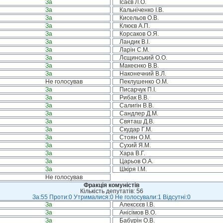
За
Ісаєв Л.О.
За
Кальніченко І.В.
За
Кисельов О.В.
За
Клюєв А.П.
За
Корсаков О.Я.
За
Ландик В.І.
За
Ларін С.М.
За
Лєщинський О.О.
За
Макеєнко В.В.
За
Наконечний В.Л.
Не голосував
Пеклушенко О.М.
За
Писарчук П.І.
За
Рибак В.В.
За
Салигін В.В.
За
Сандлер Д.М.
За
Святаш Д.В.
За
Скудар Г.М.
За
Стоян О.М.
За
Сухий Я.М.
За
Хара В.Г.
За
Царьов О.А.
За
Шкіря І.М.
Не голосував
Фракція комуністів
Кількість депутатів: 56
За:55 Проти:0 Утрималися:0 Не голосували:1 Відсутні:0
За
Алексєєв І.В.
За
Анісімов В.О.
За
Бабурін О.В.