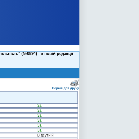
льність" (№0894) - в новій редакції
Версія для друку
За
За
За
За
За
За
Відсутній