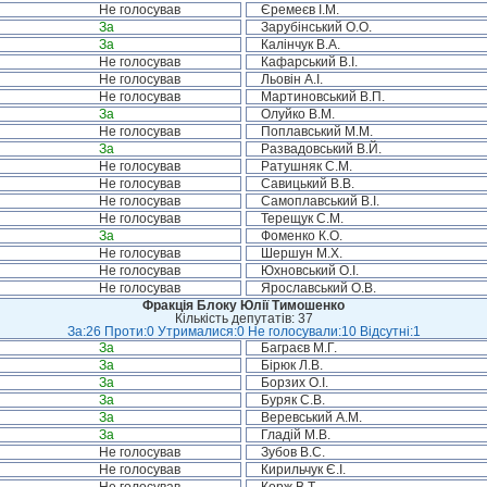
Не голосував
Єремеєв І.М.
За
Зарубінський О.О.
За
Калінчук В.А.
Не голосував
Кафарський В.І.
Не голосував
Льовін А.І.
Не голосував
Мартиновський В.П.
За
Олуйко В.М.
Не голосував
Поплавський М.М.
За
Развадовський В.Й.
Не голосував
Ратушняк С.М.
Не голосував
Савицький В.В.
Не голосував
Самоплавський В.І.
Не голосував
Терещук С.М.
За
Фоменко К.О.
Не голосував
Шершун М.Х.
Не голосував
Юхновський О.І.
Не голосував
Ярославський О.В.
Фракція Блоку Юлії Тимошенко
Кількість депутатів: 37
За:26 Проти:0 Утрималися:0 Не голосували:10 Відсутні:1
За
Баграєв М.Г.
За
Бірюк Л.В.
За
Борзих О.І.
За
Буряк С.В.
За
Веревський А.М.
За
Гладій М.В.
Не голосував
Зубов В.С.
Не голосував
Кирильчук Є.І.