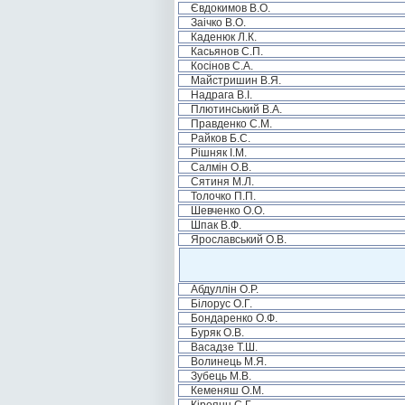
Євдокимов В.О.
Заічко В.О.
Каденюк Л.К.
Касьянов С.П.
Косінов С.А.
Майстришин В.Я.
Надрага В.І.
Плютинський В.А.
Правденко С.М.
Райков Б.С.
Рішняк І.М.
Салмін О.В.
Сятиня М.Л.
Толочко П.П.
Шевченко О.О.
Шпак В.Ф.
Ярославський О.В.
Абдуллін О.Р.
Білорус О.Г.
Бондаренко О.Ф.
Буряк О.В.
Васадзе Т.Ш.
Волинець М.Я.
Зубець М.В.
Кеменяш О.М.