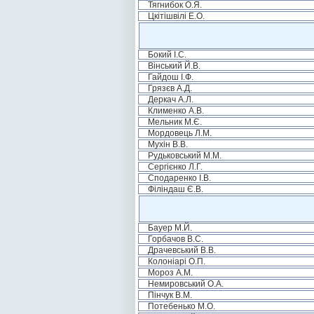
Тягнибок О.Я.
Цкітішвілі Е.О.
Бокий І.С.
Вінський Й.В.
Гайдош І.Ф.
Грязєв А.Д.
Деркач А.Л.
Клименко А.В.
Мельник М.Є.
Мордовець Л.М.
Мухін В.В.
Рудьковський М.М.
Сергієнко Л.Г.
Сподаренко І.В.
Філіндаш Є.В.
Бауер М.Й.
Горбачов В.С.
Драчевський В.В.
Колоніарі О.П.
Мороз А.М.
Немировський О.А.
Пінчук В.М.
Потебенько М.О.