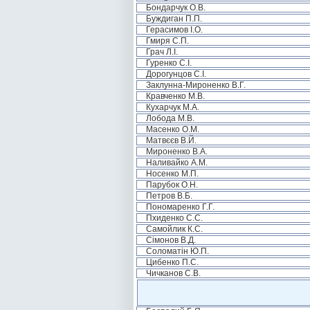
Бондарчук О.В.
Буждиган П.П.
Герасимов І.О.
Гмиря С.П.
Грач Л.І.
Гуренко С.І.
Дорогунцов С.І.
Заклунна-Мироненко В.Г.
Кравченко М.В.
Кухарчук М.А.
Лобода М.В.
Масенко О.М.
Матвєєв В.Й.
Мироненко В.А.
Наливайко А.М.
Носенко М.П.
Парубок О.Н.
Петров В.Б.
Пономаренко Г.Г.
Пхиденко С.С.
Самойлик К.С.
Сімонов В.Д.
Соломатін Ю.П.
Цибенко П.С.
Чичканов С.В.