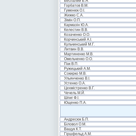
Беспалий Б.Я.
Горбатов В.М.
Гуменюк О.І.
Жижко С.А.
Зімін О.П.
Кармазін Ю.А.
Келестин В.В.
Козаченко О.О.
Корчинський А.І.
Кульчинський М.Г.
Литвин В.В.
Мартиненко М.В.
Омельченко О.О.
Пак В.П.
Ружицький А.М.
Сокирко М.В.
Ульянченко В.І.
Устенко О.А.
Цехмістренко В.Г.
Чечель М.Й.
Шпиг Ф.І.
Ющенко П.А.
Андресюк Б.П.
Біловол О.М.
Ващук К.Т.
Гіршфельд А.М.