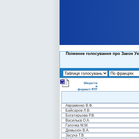
Поіменне голосування про Закон Укр
Зберегти
в
форматі RTF
Авраменко В.Ф.
Байсаров Л.В.
Богатирьова Р.В.
Васильєв О.А.
Гапочка М.М.
Демьохін В.А.
Засуха Т.В.