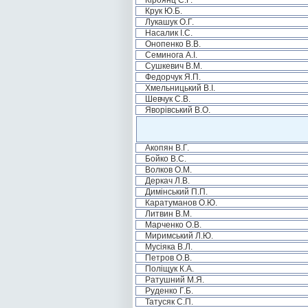
Кіроянц С.Г.
Крук Ю.Б.
Лукашук О.Г.
Насалик І.С.
Онопенко В.В.
Семинога А.І.
Сушкевич В.М.
Федорчук Я.П.
Хмельницький В.І.
Шевчук С.В.
Яворівський В.О.
Акопян В.Г.
Бойко В.С.
Волков О.М.
Деркач Л.В.
Димінський П.П.
Каратуманов О.Ю.
Литвин В.М.
Марченко О.В.
Миримський Л.Ю.
Мусіяка В.Л.
Петров О.В.
Поліщук К.А.
Ратушний М.Я.
Руденко Г.Б.
Татусяк С.П.