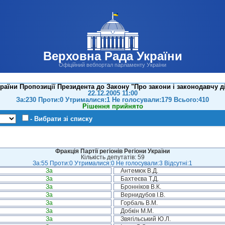
Верховна Рада України
Офіційний вебпортал парламенту України
аїни Пропозиції Президента до Закону "Про закони і законодавчу дія
22.12.2005 11:00
За:230 Проти:0 Утрималися:1 Не голосували:179 Всього:410
Рішення прийнято
- Вибрати зі списку
Фракція Партії регіонів Регіони України
Кількість депутатів: 59
За:55 Проти:0 Утрималися:0 Не голосували:3 Відсутні:1
За
Антемюк В.Д.
За
Бахтеєва Т.Д.
За
Бронніков В.К.
За
Вернидубов І.В.
За
Горбаль В.М.
За
Добкін М.М.
За
Звягільський Ю.Л.