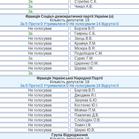
За
Стребко С.К.
За
Чикал А.В.
За
Фракція Соціал-демократичної партії України (о)
Кількість депутатів: 19
За:5 Проти:0 Утрималися:0 Не голосували:14 Відсутні:0
Не голосував
Борзов В.П.
За
Гавриш С.Б.
Не голосував
Заєць В.В.
Не голосував
Кравчук Л.М.
Не голосував
Місюра В.Я.
Не голосував
Подобєдов С.М.
За
Суркіс Г.М.
Не голосував
Царенко О.М.
Не голосував
Шурма І.М.
За
Фракція Української Народної Партії
Кількість депутатів: 18
За:0 Проти:0 Утрималися:0 Не голосували:18 Відсутні:0
Не голосував
Бартків В.П.
Не голосував
Джоджик Я.І.
Не голосував
Загрева Б.Ю.
Не голосував
Костенко Ю.І.
Не голосував
Мовчан П.М.
Не голосував
Павличко Д.В.
Не голосував
Слободян О.В.
Не голосував
Томич І.Ф.
Не голосував
Ширко Ю.В.
Група Відродження
Кількість депутатів: 16