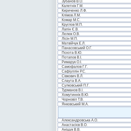
Зубанов В.О.
Калетнік Г.М.
Кириченко Л.Ф.
Клімов Л.М.
Комар М.С.
Круглов М.П.
Лапін Є.В.
Лелюк О.В.
Лісін М.П.
Матвійчук Е.Л.
Панасовський О.Г.
Пєхота В.Ю.
Потапов В.І.
Римарук О.І.
Самофалов Г.Г.
Сафіуллін Р.С.
Сівкович В.Л.
Слаута В.А.
Сулковський П.Г.
Турманов В.І.
Хомутиннік В.Ю.
Чорновіл Т.В.
Янковський М.А.
Александровська А.О.
Анастасієв В.О.
Аніщук В.В.