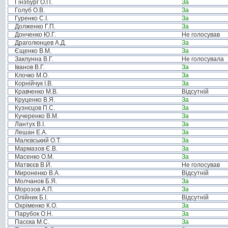
Гінзбург О.П.
За
Голуб О.В.
За
Гуренко С.І.
За
Долженко Г.П.
За
Донченко Ю.Г.
Не голосував
Драголюнцев А.Д.
За
Єщенко В.М.
За
Заклунна В.Г.
Не голосувала
Іванов В.Г.
За
Клочко М.О.
За
Корнійчук І.В.
За
Кравченко М.В.
Відсутній
Круценко В.Я.
За
Кузнєцов П.С.
За
Кучеренко В.М.
За
Лантух В.І.
За
Лешан Е.А.
За
Малєвський О.Т.
За
Мармазов Є.В.
За
Масенко О.М.
За
Матвєєв В.Й.
Не голосував
Мироненко В.А.
Відсутній
Молчанов Б.Я.
За
Морозов А.П.
За
Олійник Б.І.
Відсутній
Охріменко К.О.
За
Парубок О.Н.
За
Пасєка М.С.
За