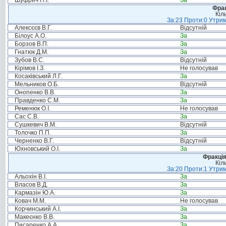
Шуфрич Н.І.
За
Фрак
Кіл
За:23 Проти:0 Утрим
Алексєєв В.Г.
Відсутній
Білоус А.О.
За
Борзов В.П.
За
Гнатюк Д.М.
За
Зубов В.С.
Відсутній
Кірімов І.З.
Не голосував
Косаківський Л.Г.
За
Мельников О.Б.
Відсутній
Онопенко В.В.
За
Правденко С.М.
За
Ременюк О.І.
Не голосував
Сас С.В.
За
Сушкевич В.М.
Відсутній
Толочко П.П.
За
Черненко В.Г.
Відсутній
Юхновський О.І.
За
Фракція
Кіл
За:20 Проти:1 Утрим
Альохін В.І.
За
Власов В.Д.
За
Кармазін Ю.А.
За
Ковач М.М.
Не голосував
Корчинський А.І.
За
Макеєнко В.В.
За
Писаренко А.А.
За