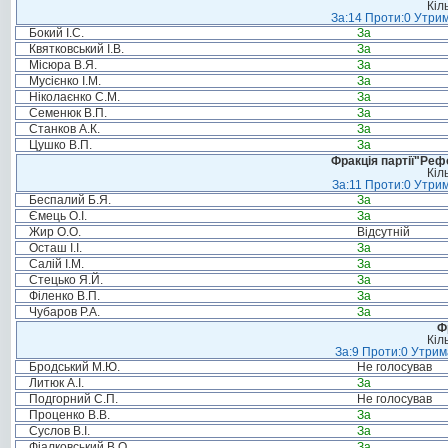
Кіл
За:14 Проти:0 Утрим
Бокий І.С.
За
Квятковський І.В.
За
Місюра В.Я.
За
Мусієнко І.М.
За
Ніколаєнко С.М.
За
Семенюк В.П.
За
Станков А.К.
За
Цушко В.П.
За
Фракція партії"Реф
Кіл
За:11 Проти:0 Утрим
Беспалий Б.Я.
За
Ємець О.І.
За
Жир О.О.
Відсутній
Осташ І.І.
За
Салій І.М.
За
Стецько Я.Й.
За
Філенко В.П.
За
Чубаров Р.А.
За
Ф
Кіл
За:9 Проти:0 Утрим
Бродський М.Ю.
Не голосував
Литюк А.І.
За
Подгорний С.П.
Не голосував
Проценко В.В.
За
Суслов В.І.
За
Фіалковський В.О.
За