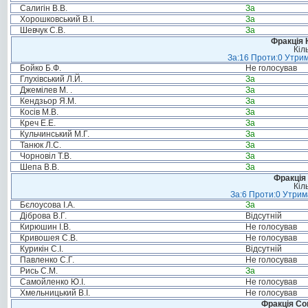
Салигін В.В.
За
Хорошковський В.І.
За
Шевчук С.В.
За
Фракція 
Кіл
За:16 Проти:0 Утрим
Бойко Б.Ф.
Не голосував
Глухівський Л.Й.
За
Джемілев М. .
За
Кендзьор Я.М.
За
Косів М.В.
За
Креч Е.Е.
За
Кульчинський М.Г.
За
Танюк Л.С.
За
Чорновіл Т.В.
За
Шепа В.В.
За
Фракція 
Кіл
За:6 Проти:0 Утрим
Бєлоусова І.А.
За
Діброва В.Г.
Відсутній
Кирюшин І.В.
Не голосував
Кривошея С.В.
Не голосував
Курикін С.І.
Відсутній
Павленко С.Г.
Не голосував
Рись С.М.
За
Самойленко Ю.І.
Не голосував
Хмельницький В.І.
Не голосував
Фракція Соц