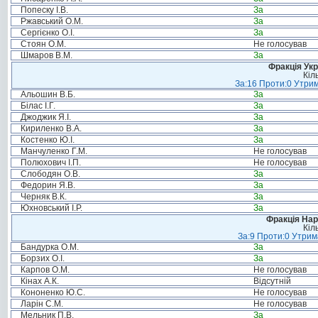
Попеску І.В.
За
Ржавський О.М.
За
Сергієнко О.І.
За
Стоян О.М.
Не голосував
Шмаров В.М.
За
Фракція Ук
Кіл
За:16 Проти:0 Утрим
Альошин В.Б.
За
Білас І.Г.
За
Джоджик Я.І.
За
Кириленко В.А.
За
Костенко Ю.І.
За
Манчуленко Г.М.
Не голосував
Полюхович І.П.
Не голосував
Слободян О.В.
За
Федорин Я.В.
За
Черняк В.К.
За
Юхновський І.Р.
За
Фракція Нар
Кіл
За:9 Проти:0 Утрим
Бандурка О.М.
За
Борзих О.І.
За
Карпов О.М.
Не голосував
Кінах А.К.
Відсутній
Кононенко Ю.С.
Не голосував
Ларін С.М.
Не голосував
Мельник П.В.
За