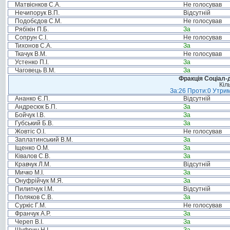
Матвієнков С.А.
Не голосував
Нечипорук В.П.
Відсутній
Подобєдов С.М.
Не голосував
Рябікін П.Б.
За
Сопрун С.І.
Не голосував
Тихонов С.А.
За
Ткачук В.М.
Не голосував
Устенко П.І.
За
Чаговець В.М.
За
Фракція Соціал-д
Кіл
За:26 Проти:0 Утрим
Ананко Є.П.
Відсутній
Андресюк Б.П.
За
Бойчук І.В.
За
Губський Б.В.
За
Жовтіс О.І.
Не голосував
Заплатинський В.М.
За
Іщенко О.М.
За
Ківалов С.В.
За
Кравчук Л.М.
Відсутній
Мичко М.І.
За
Онуфрійчук М.Я.
За
Пилипчук І.М.
Відсутній
Поляков С.В.
За
Суркіс Г.М.
Не голосував
Франчук А.Р.
За
Череп В.І.
За