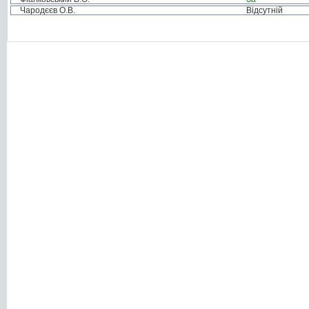
Чародєєв О.В.
Відсутній