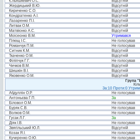
Єльяшкевич О.С.
Відсутній
Жердицький В.Ю.
Відсутній
Кириченко С.О.
Відсутній
Кондратенко А.І.
Відсутній
Лазаренко П.І.
Відсутній
Литвак О.М.
Відсутній
Матвієнко А.С.
Відсутній
Моісеєнко В.М.
Утримався
Плющ І.С.
Не голосував
Романчук П.М.
Не голосував
Ситник К.М.
Відсутній
Ткаченко О.М.
Відсутній
Філіпчук Г.Г.
Не голосував
Чичков В.М.
Відсутній
Шишкін В.І.
Відсутній
Яковенко О.М.
Відсутній
Група "
Кіл
За:10 Проти:0 Утрима
Абдуллін О.Р.
Не голосував
Антоньєва Г.П.
За
Біловол О.М.
Не голосував
Буряк С.В.
Не голосував
Волков О.М.
Не голосував
Гусак Л.Г.
За
Діяк І.В.
Не голосував
Звягільський Ю.Л.
Відсутній
Козак Я.І.
Не голосував
Кучеренко О.Ю.
Не голосував