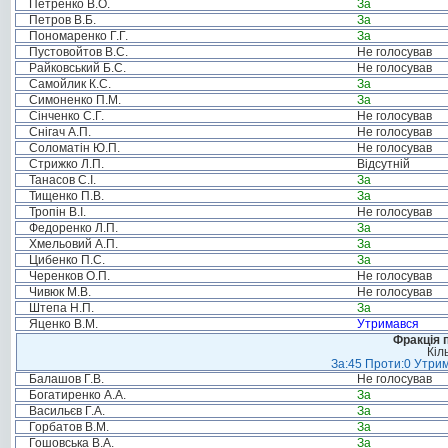
Петренко В.О.
За
Петров В.Б.
За
Пономаренко Г.Г.
За
Пустовойтов В.С.
Не голосував
Райковський Б.С.
Не голосував
Самойлик К.С.
За
Симоненко П.М.
За
Сінченко С.Г.
Не голосував
Снігач А.П.
Не голосував
Соломатін Ю.П.
Не голосував
Стрижко Л.П.
Відсутній
Танасов С.І.
За
Тищенко П.В.
За
Тропін В.І.
Не голосував
Федоренко Л.П.
За
Хмельовий А.П.
За
Цибенко П.С.
За
Черенков О.П.
Не голосував
Чивюк М.В.
Не голосував
Штепа Н.П.
За
Яценко В.М.
Утримався
Фракція п
Кіл
За:45 Проти:0 Утрим
Балашов Г.В.
Не голосував
Богатиренко А.А.
За
Васильєв Г.А.
За
Горбатов В.М.
За
Гошовська В.А.
За