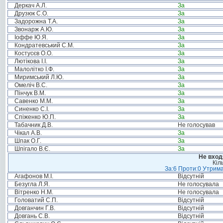
Деркач А.Л.
За
Друзюк С.О.
За
Задорожна Т.А.
За
Звонарж А.Ю.
За
Іоффе Ю.Я.
За
Кондратевський С.М.
За
Костусєв О.О.
За
Лютікова І.І.
За
Малолітко І.Ф.
За
Миримський Л.Ю.
За
Омеліч В.С.
За
Пінчук В.М.
За
Савенко М.М.
За
Синенко С.І.
За
Спіженко Ю.П.
За
Табачник Д.В.
Не голосував
Чікал А.В.
За
Шпак О.Г.
За
Шпігало В.Є.
За
Не вход
Кіл
За:6 Проти:0 Утрима
Агафонов М.І.
Відсутній
Безугла Л.Я.
Не голосувала
Вітренко Н.М.
Не голосувала
Головатий С.П.
Відсутній
Довганчин Г.В.
Відсутній
Довгань С.В.
Відсутній