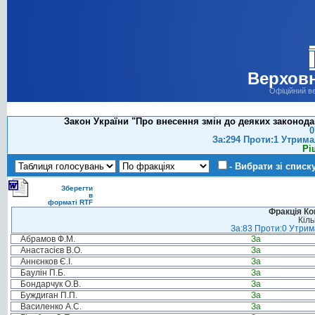
Верховн
Офіційний в
Закон України "Про внесення змін до деяких законода
0
За:294 Проти:1 Утрима
Рі
- Вибрати зі списк
Зберегти
в
форматі RTF
Фракція Ком
Кіль
За:83 Проти:0 Утрима
Абрамов Ф.М.
За
Анастасієв В.О.
За
Аннєнков Є.І.
За
Баулін П.Б.
За
Бондарчук О.В.
За
Буждиган П.П.
За
Василенко А.С.
За