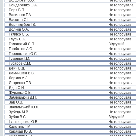
Болдирєв Ю.О.
Не голосував
Бондаренко О.А.
Не голосувала
Борт В.П.
Не голосував
Васильєв Г.А.
Не голосував
Васютін С.І.
Не голосував
Вернидубов І.В.
Не голосував
Волков О.А.
Не голосував
Гєллєр Є.Б.
Не голосував
Глусь С.К.
Не голосував
Головатий С.П.
Відсутній
Горбатюк А.О.
Не голосував
Горошкевич О.С.
Не голосував
Гуменюк І.М.
Не голосував
Гусаров С.М.
Не голосував
Дейч Б.Д.
Не голосував
Демчишен В.В.
Не голосував
Деркач А.Л.
Не голосував
Єгоренко Т.В.
Не голосувала
Єдін О.Й.
Не голосував
Журавко О.В.
Не голосував
Заблоцький В.П.
Не голосував
Зац О.В.
Не голосував
Звягільський Ю.Л.
Не голосував
Зубець М.В.
Не голосував
Зубов В.С.
Відсутній
Іванющенко Ю.В.
Не голосував
Калетнік Г.М.
Не голосував
Каракай Ю.В.
Не голосував