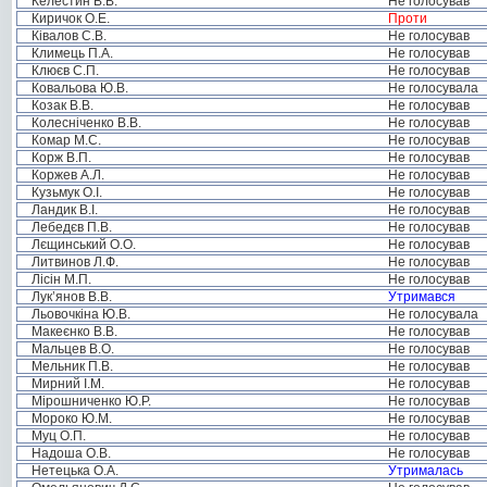
Келестин В.В.
Не голосував
Киричок О.Е.
Проти
Ківалов С.В.
Не голосував
Климець П.А.
Не голосував
Клюєв С.П.
Не голосував
Ковальова Ю.В.
Не голосувала
Козак В.В.
Не голосував
Колесніченко В.В.
Не голосував
Комар М.С.
Не голосував
Корж В.П.
Не голосував
Коржев А.Л.
Не голосував
Кузьмук О.І.
Не голосував
Ландик В.І.
Не голосував
Лебедєв П.В.
Не голосував
Лєщинський О.О.
Не голосував
Литвинов Л.Ф.
Не голосував
Лісін М.П.
Не голосував
Лук’янов В.В.
Утримався
Льовочкіна Ю.В.
Не голосувала
Макеєнко В.В.
Не голосував
Мальцев В.О.
Не голосував
Мельник П.В.
Не голосував
Мирний І.М.
Не голосував
Мірошниченко Ю.Р.
Не голосував
Мороко Ю.М.
Не голосував
Муц О.П.
Не голосував
Надоша О.В.
Не голосував
Нетецька О.А.
Утрималась