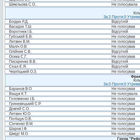
Шмельова С.О.
Не голосувала
Кіл
За:2 Проти:0 Утрима
Богдан Р.Д.
Відсутній
Васадзе Т.Ш.
Не голосував
Воротнюк І.Б.
Відсутній
Губський Б.В.
Не голосував
Литвин В.М.
Не голосував
Маліч О.В.
Не голосував
Олійник С.В.
Відсутній
Осика С.Г.
Не голосував
Писаренко В.В.
Відсутній
Сігал Є.Я.
Відсутній
Черпіцький О.З.
Не голосував
Фрак
Кіл
За:0 Проти:0 Утрима
Баранов В.О.
Не голосував
Ващук К.Т.
Не голосувала
Головченко І.Б.
Не голосував
Гриневецький С.Р.
Не голосував
Довгий С.О.
Не голосував
Литвин Ю.О.
Не голосував
Поліщук О.В.
Не голосував
Сінченко В.М.
Не голосував
Шаров І.Ф.
Не голосував
Шмідт М.О.
Не голосував
Група "Реф