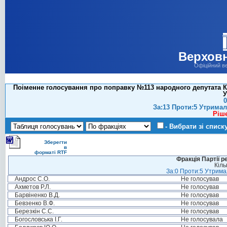
Верховн
Офіційний в
Поіменне голосування про поправку №113 народного депутата Кар
У
0
За:13 Проти:5 Утримал
Ріш
- Вибрати зі списк
Зберегти
в
форматі RTF
Фракція Партії р
Кіль
За:0 Проти:5 Утримал
Андрос С.О.
Не голосував
Ахметов Р.Л.
Не голосував
Барвіненко В.Д.
Не голосував
Бевзенко В.Ф.
Не голосував
Березкін С.С.
Не голосував
Богословська І.Г.
Не голосувала