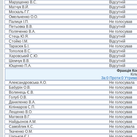
Марущенко В.С.
Відсутній
Матчук В.Й.
Відсутній
Москаль Г.Г.
Відсутній
Омельченко О.О.
Відсутній
Палиця І.П.
Не голосував
Петьовка В.В.
Відсутній
Поляченко В.А.
Не голосував
Стець Ю.Я.
Відсутній
Стойко І.М.
Відсутній
Тарасюк Б.І.
Не голосував
Тополов В.С.
Відсутній
Харовський С.Ю.
Відсутній
Шемчук В.В.
Відсутній
Ющенко П.А.
Відсутній
Фракція Ком
Кіл
За:0 Проти:0 Утрима
Александровська А.О.
Не голосувала
Бабурін О.В.
Не голосував
Волинець Є.В.
Не голосував
Голуб О.В.
Не голосував
Даниленко В.А.
Не голосував
Кілінкаров С.П.
Не голосував
Лещенко В.О.
Не голосував
Матвєєв В.Г.
Не голосував
Найдьонов А.М.
Не голосував
Самойлик К.С.
Не голосувала
Ткаченко О.М.
Не голосував
Царьков Є.І.
Не голосував