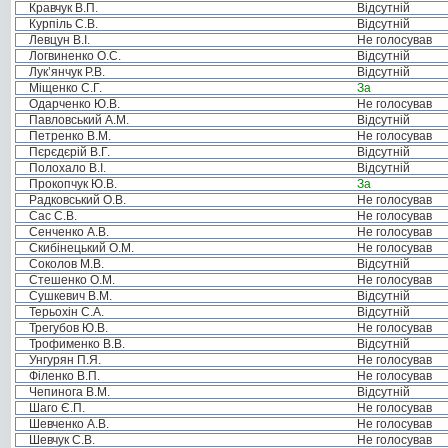
Кравчук В.П.
Відсутній
Курпіль С.В.
Відсутній
Левцун В.І.
Не голосував
Логвиненко О.С.
Відсутній
Лук’янчук Р.В.
Відсутній
Міщенко С.Г.
За
Одарченко Ю.В.
Не голосував
Павловський А.М.
Відсутній
Петренко В.М.
Не голосував
Пєрєдєрій В.Г.
Відсутній
Полохало В.І.
Відсутній
Прокопчук Ю.В.
За
Радковський О.В.
Не голосував
Сас С.В.
Не голосував
Сенченко А.В.
Не голосував
Скибінецький О.М.
Не голосував
Соколов М.В.
Відсутній
Стешенко О.М.
Не голосував
Сушкевич В.М.
Відсутній
Терьохін С.А.
Відсутній
Трегубов Ю.В.
Не голосував
Трофименко В.В.
Відсутній
Унгурян П.Я.
Не голосував
Філенко В.П.
Не голосував
Чепинога В.М.
Відсутній
Шаго Є.П.
Не голосував
Шевченко А.В.
Не голосував
Шевчук С.В.
Не голосував