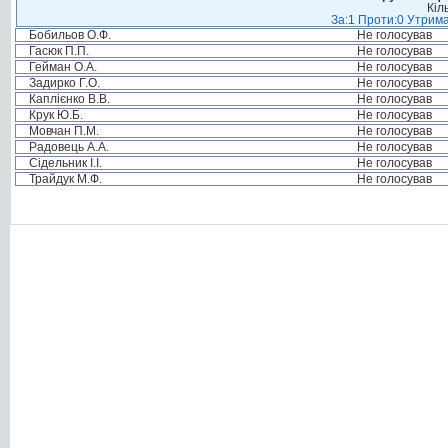
Кіл
За:1 Проти:0 Утрима
Бобильов О.Ф.
Не голосував
Гасюк П.П.
Не голосував
Гейман О.А.
Не голосував
Задирко Г.О.
Не голосував
Каплієнко В.В.
Не голосував
Крук Ю.Б.
Не голосував
Мовчан П.М.
Не голосував
Радовець А.А.
Не голосував
Сідельник І.І.
Не голосував
Трайдук М.Ф.
Не голосував