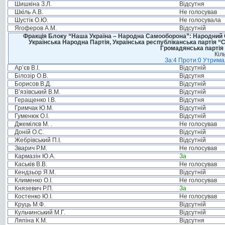
Шишкіна З.Л.
Відсутня
Шкіль А.В.
Не голосував
Шустік О.Ю.
Не голосувала
Ягоферов А.М.
Відсутній
Фракція Блоку “Наша Україна – Народна Самооборона”: Народний Со
Українська Народна Партія, Українська республіканська партія “
Громадянська партія 
Кіл
За:4 Проти:0 Утримал
Ар’єв В.І.
Відсутній
Білозір О.В.
Відсутня
Борисов В.Д.
Відсутній
В’язівський В.М.
Відсутній
Геращенко І.В.
Відсутня
Гримчак Ю.М.
Відсутній
Гуменюк О.І.
Відсутній
Джемілєв М. .
Не голосував
Доній О.С.
Відсутній
Жебрівський П.І.
Відсутній
Зварич Р.М.
Не голосував
Кармазін Ю.А.
За
Каськів В.В.
Не голосував
Кендзьор Я.М.
Відсутній
Клименко О.І.
Не голосував
Князевич Р.П.
За
Костенко Ю.І.
Не голосував
Круць М.Ф.
Відсутній
Кульчинський М.Г.
Відсутній
Ляпіна К.М.
Відсутня