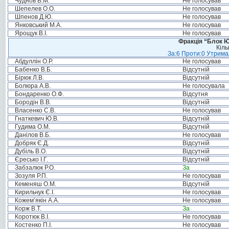
Чуднов В.М.
Не голосував
Шепелев О.О.
Не голосував
Шпенов Д.Ю.
Не голосував
Янковський М.А.
Не голосував
Ярощук В.І.
Не голосував
Фракція “Блок Ю
Кіль
За:6 Проти:0 Утримал
Абдуллін О.Р.
Не голосував
Бабенко В.Б.
Відсутній
Бірюк Л.В.
Відсутній
Болюра А.В.
Не голосувала
Бондаренко О.Ф.
Відсутня
Бородін В.В.
Відсутній
Власенко С.В.
Не голосував
Гнаткевич Ю.В.
Відсутній
Гудима О.М.
Відсутній
Данілов В.Б.
Не голосував
Добряк Є.Д.
Відсутній
Дубіль В.О.
Відсутній
Єресько І.Г.
Відсутній
Забзалюк Р.О.
За
Зозуля Р.П.
Не голосував
Кеменяш О.М.
Відсутній
Кирильчук Є.І.
Не голосував
Кожем’якін А.А.
Не голосував
Корж В.Т.
За
Коротюк В.І.
Не голосував
Костенко П.І.
Не голосував