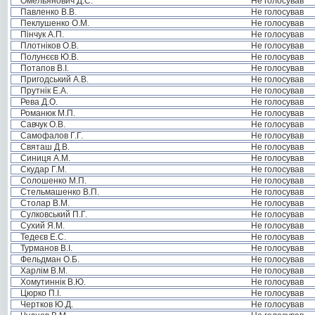
Омельянович Д.С.
Не голосував
Павленко В.В.
Не голосував
Пеклушенко О.М.
Не голосував
Пінчук А.П.
Не голосував
Плотніков О.В.
Не голосував
Полунєєв Ю.В.
Не голосував
Потапов В.І.
Не голосував
Пригодський А.В.
Не голосував
Прутнік Е.А.
Не голосував
Рева Д.О.
Не голосував
Романюк М.П.
Не голосував
Савчук О.В.
Не голосував
Самофалов Г.Г.
Не голосував
Святаш Д.В.
Не голосував
Синиця А.М.
Не голосував
Скудар Г.М.
Не голосував
Солошенко М.П.
Не голосував
Стельмашенко В.П.
Не голосував
Столар В.М.
Не голосував
Сулковський П.Г.
Не голосував
Сухий Я.М.
Не голосував
Тедеєв Е.С.
Не голосував
Турманов В.І.
Не голосував
Фельдман О.Б.
Не голосував
Харлім В.М.
Не голосував
Хомутиннік В.Ю.
Не голосував
Цюрко П.І.
Не голосував
Чертков Ю.Д.
Не голосував