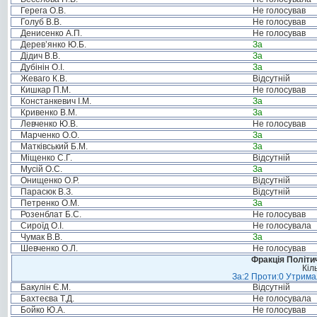
Герега О.В.
Не голосував
Голуб В.В.
Не голосував
Денисенко А.П.
Не голосував
Дерев’янко Ю.Б.
За
Дідич В.В.
За
Дубінін О.І.
За
Жеваго К.В.
Відсутній
Кишкар П.М.
Не голосував
Констанкевич І.М.
За
Кривенко В.М.
За
Левченко Ю.В.
Не голосував
Марченко О.О.
За
Матківський Б.М.
За
Міщенко С.Г.
Відсутній
Мусій О.С.
За
Онищенко О.Р.
Відсутній
Парасюк В.З.
Відсутній
Петренко О.М.
За
Розенблат Б.С.
Не голосував
Сироїд О.І.
Не голосувала
Чумак В.В.
За
Шевченко О.Л.
Не голосував
Фракція Політич
Кіл
За:2 Проти:0 Утримал
Бакулін Є.М.
Відсутній
Бахтеєва Т.Д.
Не голосувала
Бойко Ю.А.
Не голосував