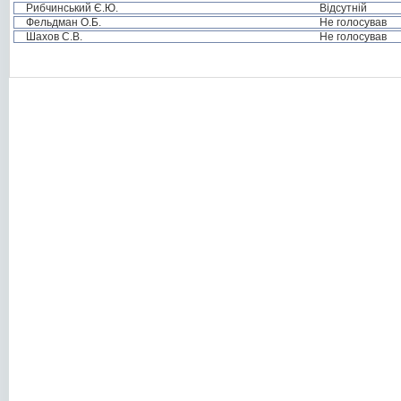
Рибчинський Є.Ю.
Відсутній
Фельдман О.Б.
Не голосував
Шахов С.В.
Не голосував