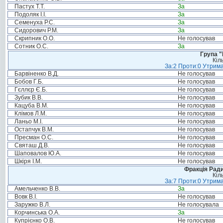
Пастух Т.Т.
За
Подоляк І.І.
За
Семенуха Р.С.
За
Сидорович Р.М.
За
Скрипник О.О.
Не голосував
Сотник О.С.
За
Група "
Кіл
За:2 Проти:0 Утрима
Барвіненко В.Д.
Не голосував
Бобов Г.Б.
Не голосував
Гєллєр Є.Б.
Не голосував
Зубик В.В.
Не голосував
Кацуба В.М.
Не голосував
Клімов Л.М.
Не голосував
Ланьо М.І.
Не голосував
Остапчук В.М.
Не голосував
Пресман О.С.
Не голосував
Святаш Д.В.
Не голосував
Шаповалов Ю.А.
Не голосував
Шкіря І.М.
Не голосував
Фракція Ради
Кіл
За:7 Проти:0 Утрима
Амельченко В.В.
За
Вовк В.І.
Не голосував
Заружко В.Л.
Не голосувала
Корчинська О.А.
За
Купрієнко О.В.
Не голосував