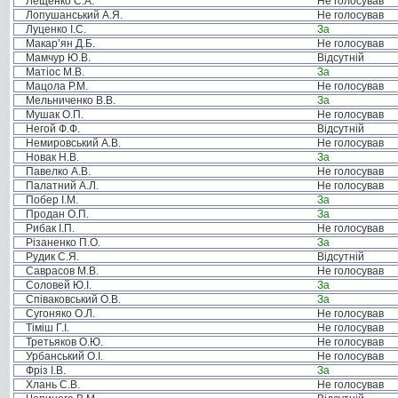
Лещенко С.А.
Не голосував
Лопушанський А.Я.
Не голосував
Луценко І.С.
За
Макар’ян Д.Б.
Не голосував
Мамчур Ю.В.
Відсутній
Матіос М.В.
За
Мацола Р.М.
Не голосував
Мельниченко В.В.
За
Мушак О.П.
Не голосував
Негой Ф.Ф.
Відсутній
Немировський А.В.
Не голосував
Новак Н.В.
За
Павелко А.В.
Не голосував
Палатний А.Л.
Не голосував
Побер І.М.
За
Продан О.П.
За
Рибак І.П.
Не голосував
Різаненко П.О.
За
Рудик С.Я.
Відсутній
Саврасов М.В.
Не голосував
Соловей Ю.І.
За
Співаковський О.В.
За
Сугоняко О.Л.
Не голосував
Тіміш Г.І.
Не голосував
Третьяков О.Ю.
Не голосував
Урбанський О.І.
Не голосував
Фріз І.В.
За
Хлань С.В.
Не голосував