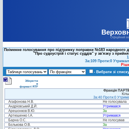
Верховн
Офіційний в
Поіменне голосування про підтримку поправки №183 народного деп
"Про судоустрій і статус суддів" у зв'язку з при
1
За:109 Проти:0 Утримал
Ріш
- Вибрати зі списк
Зберегти
в
форматі RTF
Фракція ПАРТ
Кіль
За:40 Проти:0 Утрима
Агафонова Н.В.
Не голосувала
Андрієвський Д.Й.
Утримався
Арешонков В.Ю.
За
Артюшенко І.А.
Утримався
Барна О.С.
Не голосував
Бєлькова О.В.
За