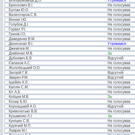
Білоцерковець Д.О.
Утримався
Брензович В.І.
Не голосував
Буглак Ю.О.
Не голосував
Валентиров С.В.
Не голосував
Вінник І.Ю.
Не голосував
Голубов Д.І.
Не голосував
Горват Р.І.
Не голосував
Гринів І.О.
Не голосував
Давиденко В.М.
Не голосував
Денисенко В.І.
Утримався
Джемілєв М. .
Не голосував
Довбенко М.В.
За
Дубневич Б.В.
Відсутній
Євлахов А.С.
Не голосував
Жолобецький О.О.
Не голосував
Загорій Г.В.
Відсутній
Зварич Р.М.
Відсутній
Іщейкін К.Є.
Не голосував
Каплін С.М.
Не голосував
Кіт А.Б.
Не голосував
Кобцев М.В.
За
Козир Б.Ю.
Не голосував
Корнацький А.О.
Відсутній
Кривохатько В.В.
Не голосував
Кузьменко А.І.
За
Куніцин С.В.
Не голосував
Курячий М.П.
Не голосував
Лаврик М.І.
Не голосував