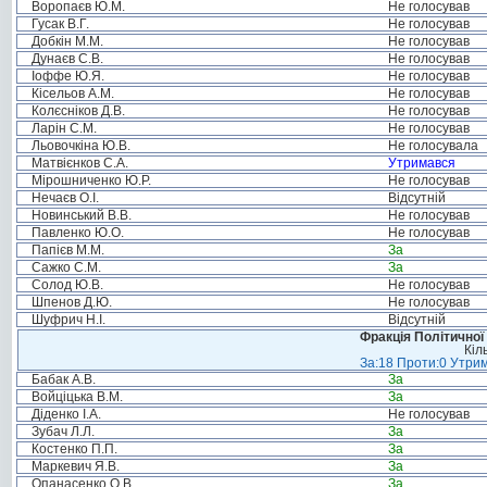
Воропаєв Ю.М.
Не голосував
Гусак В.Г.
Не голосував
Добкін М.М.
Не голосував
Дунаєв С.В.
Не голосував
Іоффе Ю.Я.
Не голосував
Кісельов А.М.
Не голосував
Колєсніков Д.В.
Не голосував
Ларін С.М.
Не голосував
Льовочкіна Ю.В.
Не голосувала
Матвієнков С.А.
Утримався
Мірошниченко Ю.Р.
Не голосував
Нечаєв О.І.
Відсутній
Новинський В.В.
Не голосував
Павленко Ю.О.
Не голосував
Папієв М.М.
За
Сажко С.М.
За
Солод Ю.В.
Не голосував
Шпенов Д.Ю.
Не голосував
Шуфрич Н.І.
Відсутній
Фракція Політичної
Кіл
За:18 Проти:0 Утрим
Бабак А.В.
За
Войціцька В.М.
За
Діденко І.А.
Не голосував
Зубач Л.Л.
За
Костенко П.П.
За
Маркевич Я.В.
За
Опанасенко О.В.
За