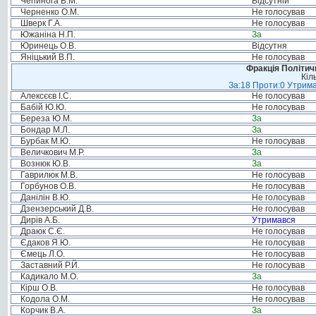
Чепинога В.М.
Відсутній
Черненко О.М.
Не голосував
Шверк Г.А.
Не голосував
Южаніна Н.П.
За
Юринець О.В.
Відсутня
Яніцький В.П.
Не голосував
Фракція Політи
Кіл
За:18 Проти:0 Утрима
Алексєєв І.С.
Не голосував
Бабій Ю.Ю.
Не голосував
Береза Ю.М.
За
Бондар М.Л.
За
Бурбак М.Ю.
Не голосував
Величкович М.Р.
За
Вознюк Ю.В.
За
Гаврилюк М.В.
Не голосував
Горбунов О.В.
Не голосував
Данілін В.Ю.
Не голосував
Дзензерський Д.В.
Не голосував
Дирів А.Б.
Утримався
Драюк С.Є.
Не голосував
Єдаков Я.Ю.
Не голосував
Ємець Л.О.
Не голосував
Заставний Р.Й.
Не голосував
Кадикало М.О.
За
Кірш О.В.
Не голосував
Кодола О.М.
Не голосував
Корчик В.А.
За