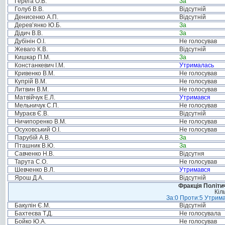
Герега О.В.
За
Голуб В.В.
Відсутній
Денисенко А.П.
Відсутній
Дерев’янко Ю.Б.
За
Дідич В.В.
За
Дубінін О.І.
Не голосував
Жеваго К.В.
Відсутній
Кишкар П.М.
За
Констанкевич І.М.
Утрималась
Кривенко В.М.
Не голосував
Купрій В.М.
Не голосував
Литвин В.М.
Не голосував
Матвійчук Е.Л.
Утримався
Мельничук С.П.
Не голосував
Мураєв Є.В.
Відсутній
Ничипоренко В.М.
Не голосував
Осуховський О.І.
Не голосував
Парубій А.В.
За
Пташник В.Ю.
За
Савченко Н.В.
Відсутня
Тарута С.О.
Не голосував
Шевченко В.Л.
Утримався
Ярош Д.А.
Відсутній
Фракція Політич
Кіл
За:0 Проти:5 Утрима
Бакулін Є.М.
Відсутній
Бахтеєва Т.Д.
Не голосувала
Бойко Ю.А.
Не голосував