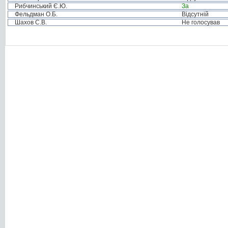
Рибчинський Є.Ю.
За
Фельдман О.Б.
Відсутній
Шахов С.В.
Не голосував