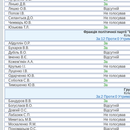
Лінько Д.В.
За
Ляшко О.В.
Відсутній
Попов І.В.
Не голосував
Силантьєв Д.О.
Не голосував
Чижмарь Ю.В.
Не голосував
Юзькова Т.Л.
За
Фракція політичної партії
Кіл
За:12 Проти:0 Утрим
Абдуллін О.Р.
За
Бухарєв В.В.
За
Дубіль В.О.
Відсутній
Івченко В.Є.
Відсутній
Кожем’якін А.А.
За
Крулько І.І.
Не голосував
Луценко І.В.
За
Одарченко Ю.В.
Не голосував
Соболєв С.В.
За
Тимошенко Ю.В.
За
Гру
Кіл
За:2 Проти:0 Утрима
Бандуров В.В.
За
Богуслаєв В.О.
Відсутній
Довгий О.С.
Відсутній
Лабазюк С.П.
Не голосував
Микитась М.В.
Не голосував
Москаленко Я.М.
Не голосував
Пономарьов О.С.
Відсутній