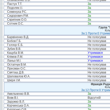
Опанасенко О.В.
Не голосував
Пастух Т.Т.
За
Подоляк І.І.
За
Семенуха Р.С.
За
Сидорович Р.М.
За
Скрипник О.О.
За
Сотник О.С.
За
Група "
Кіл
За:1 Проти:0 Утрима
Барвіненко В.Д.
Не голосував
Бобов Г.Б.
Не голосував
Гєллєр Є.Б.
Не голосував
Зубик В.В.
Не голосував
Кацуба В.М.
Утримався
Клімов Л.М.
Утримався
Ланьо М.І.
Утримався
Остапчук В.М.
Не голосував
Пресман О.С.
Не голосував
Святаш Д.В.
Не голосував
Шаповалов Ю.А.
Не голосував
Шкіря І.М.
Не голосував
Фракція Ради
Кіл
За:12 Проти:0 Утрим
Амельченко В.В.
За
Вовк В.І.
Відсутній
Заружко В.Л.
За
Корчинська О.А.
За
Купрієнко О.В.
За