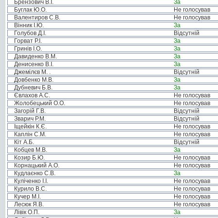
Брензович В.І.
За
Буглак Ю.О.
Не голосував
Валентиров С.В.
Не голосував
Вінник І.Ю.
За
Голубов Д.І.
Відсутній
Горват Р.І.
За
Гринів І.О.
За
Давиденко В.М.
За
Денисенко В.І.
За
Джемілєв М. .
Відсутній
Довбенко М.В.
За
Дубневич Б.В.
За
Євлахов А.С.
Не голосував
Жолобецький О.О.
Не голосував
Загорій Г.В.
Відсутній
Зварич Р.М.
Відсутній
Іщейкін К.Є.
Не голосував
Каплін С.М.
Не голосував
Кіт А.Б.
Відсутній
Кобцев М.В.
За
Козир Б.Ю.
Не голосував
Корнацький А.О.
Не голосував
Кудлаєнко С.В.
За
Куліченко І.І.
Не голосував
Курило В.С.
Не голосував
Кучер М.І.
Не голосував
Лесюк Я.В.
Не голосував
Лівік О.П.
За