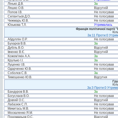
Лінько Д.В.
За
Ляшко О.В.
Відсутній
Попов І.В.
Не голосував
Силантьєв Д.О.
Не голосував
Чижмарь Ю.В.
Не голосував
Юзькова Т.Л.
Утрималась
Фракція політичної партії
Кіл
За:11 Проти:0 Утрим
Абдуллін О.Р.
Не голосував
Бухарєв В.В.
За
Дубіль В.О.
Відсутній
Івченко В.Є.
Відсутній
Кожем’якін А.А.
За
Крулько І.І.
За
Луценко І.В.
Не голосував
Одарченко Ю.В.
Не голосував
Соболєв С.В.
За
Тимошенко Ю.В.
Відсутня
Гру
Кіл
За:3 Проти:0 Утрима
Бандуров В.В.
За
Богуслаєв В.О.
Не голосував
Довгий О.С.
Відсутній
Лабазюк С.П.
Не голосував
Микитась М.В.
Не голосував
Москаленко Я.М.
Не голосував
Пономарьов О.С.
Відсутній