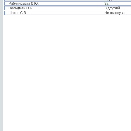
Рибчинський Є.Ю.
За
Фельдман О.Б.
Відсутній
Шахов С.В.
Не голосував