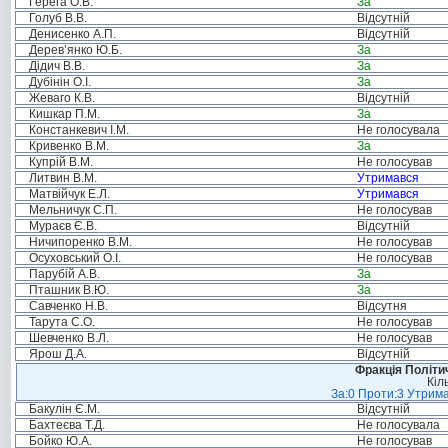
Герега О.В.
За
Голуб В.В.
Відсутній
Денисенко А.П.
Відсутній
Дерев’янко Ю.Б.
За
Дідич В.В.
За
Дубінін О.І.
За
Жеваго К.В.
Відсутній
Кишкар П.М.
За
Констанкевич І.М.
Не голосувала
Кривенко В.М.
За
Купрій В.М.
Не голосував
Литвин В.М.
Утримався
Матвійчук Е.Л.
Утримався
Мельничук С.П.
Не голосував
Мураєв Є.В.
Відсутній
Ничипоренко В.М.
Не голосував
Осуховський О.І.
Не голосував
Парубій А.В.
За
Пташник В.Ю.
За
Савченко Н.В.
Відсутня
Тарута С.О.
Не голосував
Шевченко В.Л.
Не голосував
Ярош Д.А.
Відсутній
Фракція Політич
Кіл
За:0 Проти:3 Утрима
Бакулін Є.М.
Відсутній
Бахтеєва Т.Д.
Не голосувала
Бойко Ю.А.
Не голосував