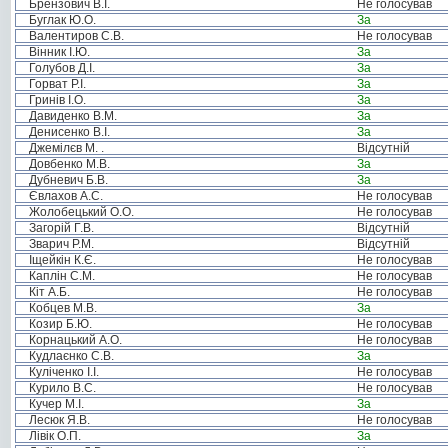
Брензович В.І.
Не голосував
Буглак Ю.О.
За
Валентиров С.В.
Не голосував
Вінник І.Ю.
За
Голубов Д.І.
За
Горват Р.І.
За
Гринів І.О.
За
Давиденко В.М.
За
Денисенко В.І.
За
Джемілєв М. .
Відсутній
Довбенко М.В.
За
Дубневич Б.В.
За
Євлахов А.С.
Не голосував
Жолобецький О.О.
Не голосував
Загорій Г.В.
Відсутній
Зварич Р.М.
Відсутній
Іщейкін К.Є.
Не голосував
Каплін С.М.
Не голосував
Кіт А.Б.
Не голосував
Кобцев М.В.
За
Козир Б.Ю.
Не голосував
Корнацький А.О.
Не голосував
Кудлаєнко С.В.
За
Куліченко І.І.
Не голосував
Курило В.С.
Не голосував
Кучер М.І.
За
Лесюк Я.В.
Не голосував
Лівік О.П.
За