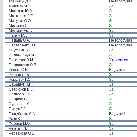
Лубінець Д.В.
Не голосував
Люшняк М.В.
За
Македон Ю.М.
За
Матвієнко А.С.
За
Матузко О.О.
За
Мельник С.І.
За
Мельничук І.І.
За
Найєм М. .
За
Недава О.А.
Не голосував
Нестеренко В.Г.
Не голосував
Онуфрик Б.С.
За
Паламарчук М.П.
За
Пинзеник В.М.
Утримався
Порошенко О.П.
За
Ревега О.В.
Відсутній
Ричкова Т.Б.
За
Романюк Р.С.
За
Сабашук П.П.
За
Севрюков В.В.
За
Сольвар Р.М.
За
Спориш І.Д.
За
Суслова І.М.
За
Ткачук Г.В.
За
Тригубенко С.М.
Відсутній
Усов К.Г.
За
Фролов М.О.
За
Чекіта Г.Л.
За
Червакова О.В.
За