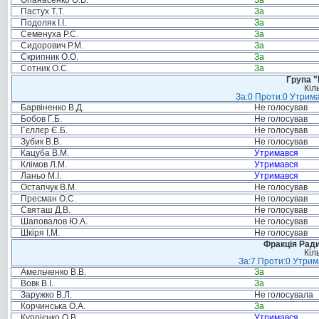
Опанасенко О.В.
За
Пастух Т.Т.
За
Подоляк І.І.
За
Семенуха Р.С.
За
Сидорович Р.М.
За
Скрипник О.О.
За
Сотник О.С.
За
Група "
Кіл
За:0 Проти:0 Утрима
Барвіненко В.Д.
Не голосував
Бобов Г.Б.
Не голосував
Гєллєр Є.Б.
Не голосував
Зубик В.В.
Не голосував
Кацуба В.М.
Утримався
Клімов Л.М.
Утримався
Ланьо М.І.
Утримався
Остапчук В.М.
Не голосував
Пресман О.С.
Не голосував
Святаш Д.В.
Не голосував
Шаповалов Ю.А.
Не голосував
Шкіря І.М.
Не голосував
Фракція Ради
Кіл
За:7 Проти:0 Утрим
Амельченко В.В.
За
Вовк В.І.
За
Заружко В.Л.
Не голосувала
Корчинська О.А.
За
Купрієнко О.В.
Утримався