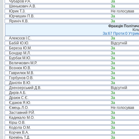
Чубаров Р.А.
За
Шинькович А.В.
За
Юрик Т.З.
Не голосував
Юрчишин П.В.
За
Яриніч К.В.
За
Фракція Політи
Кіл
За:67 Проти:0 Утрим
Алексєєв І.С.
За
Бабій Ю.Ю.
Відсутній
Береза Ю.М.
За
Бондар М.Л.
За
Бурбак М.Ю.
За
Величкович М.Р.
За
Вознюк Ю.В.
За
Гаврилюк М.В.
За
Горбунов О.В.
За
Данілін В.Ю.
За
Дзензерський Д.В.
Відсутній
Дирів А.Б.
За
Драюк С.Є.
За
Єдаков Я.Ю.
За
Ємець Л.О.
Не голосував
Заставний Р.Й.
За
Кадикало М.О.
За
Кірш О.В.
За
Кодола О.М.
За
Корчик В.А.
За
Кремінь Т.Д.
За