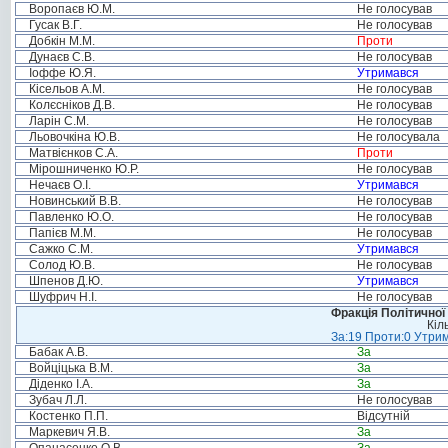
Воропаєв Ю.М.
Не голосував
Гусак В.Г.
Не голосував
Добкін М.М.
Проти
Дунаєв С.В.
Не голосував
Іоффе Ю.Я.
Утримався
Кісельов А.М.
Не голосував
Колєсніков Д.В.
Не голосував
Ларін С.М.
Не голосував
Льовочкіна Ю.В.
Не голосувала
Матвієнков С.А.
Проти
Мірошниченко Ю.Р.
Не голосував
Нечаєв О.І.
Утримався
Новинський В.В.
Не голосував
Павленко Ю.О.
Не голосував
Папієв М.М.
Не голосував
Сажко С.М.
Утримався
Солод Ю.В.
Не голосував
Шпенов Д.Ю.
Утримався
Шуфрич Н.І.
Не голосував
Фракція Політичної
Кіл
За:19 Проти:0 Утрим
Бабак А.В.
За
Войціцька В.М.
За
Діденко І.А.
За
Зубач Л.Л.
Не голосував
Костенко П.П.
Відсутній
Маркевич Я.В.
За