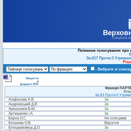
Верховн
Офіційний в
Поіменне голосування про п
0
За:217 Проти:3 Утримал
Ріш
- Вибрати зі списк
Зберегти
в
форматі RTF
Фракція ПАРТ
Кіль
За:93 Проти:0 Утрима
Агафонова Н.В.
За
Андрієвський Д.Й.
За
Арешонков В.Ю.
За
Артюшенко І.А.
За
Барна О.С.
Не голосував
Бєлькова О.В.
Відсутня
Білоцерковець Д.О.
За