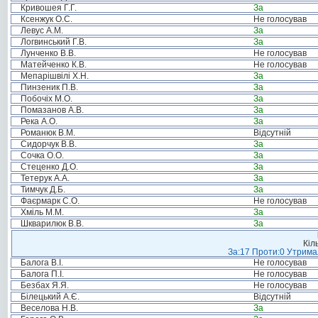
Кривошея Г.Г.
За
Ксенжук О.С.
Не голосував
Левус А.М.
За
Логвинський Г.В.
За
Лунченко В.В.
Не голосував
Матейченко К.В.
Не голосував
Мепарішвілі Х.Н.
За
Пинзеник П.В.
За
Побочіх М.О.
За
Помазанов А.В.
За
Река А.О.
За
Романюк В.М.
Відсутній
Сидорчук В.В.
За
Сочка О.О.
За
Стеценко Д.О.
За
Тетерук А.А.
За
Тимчук Д.Б.
За
Фаєрмарк С.О.
Не голосував
Хміль М.М.
За
Шкварилюк В.В.
За
Кіл
За:17 Проти:0 Утримал
Балога В.І.
Не голосував
Балога П.І.
Не голосував
Безбах Я.Я.
Не голосував
Білецький А.Є.
Відсутній
Веселова Н.В.
За