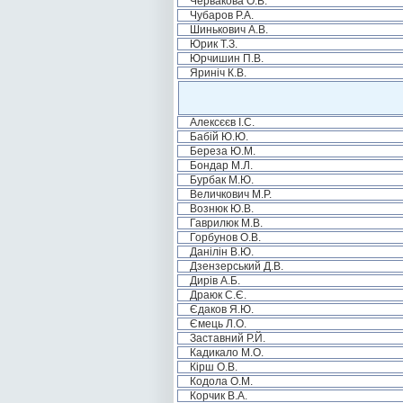
Червакова О.В.
Чубаров Р.А.
Шинькович А.В.
Юрик Т.З.
Юрчишин П.В.
Яриніч К.В.
Алексєєв І.С.
Бабій Ю.Ю.
Береза Ю.М.
Бондар М.Л.
Бурбак М.Ю.
Величкович М.Р.
Вознюк Ю.В.
Гаврилюк М.В.
Горбунов О.В.
Данілін В.Ю.
Дзензерський Д.В.
Дирів А.Б.
Драюк С.Є.
Єдаков Я.Ю.
Ємець Л.О.
Заставний Р.Й.
Кадикало М.О.
Кірш О.В.
Кодола О.М.
Корчик В.А.