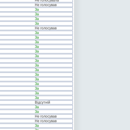
Не голосувала
Не голосував
За
За
За
За
Не голосував
За
За
За
За
За
За
За
За
За
За
За
За
За
За
За
Відсутній
За
За
Не голосував
Не голосував
За