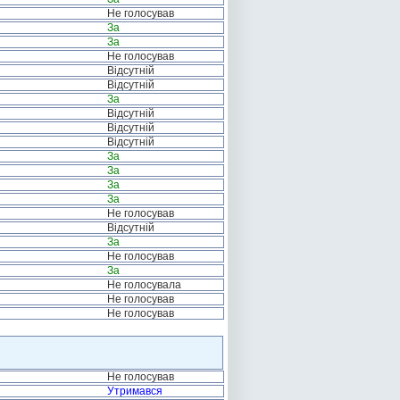
Не голосував
За
За
Не голосував
Відсутній
Відсутній
За
Відсутній
Відсутній
Відсутній
За
За
За
За
Не голосував
Відсутній
За
Не голосував
За
Не голосувала
Не голосував
Не голосував
Не голосував
Утримався