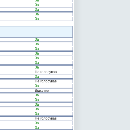
За
За
За
За
За
За
За
За
За
За
За
За
Не голосував
За
Не голосував
За
Відсутня
За
За
За
За
За
Не голосував
За
За