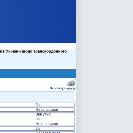
нів України щодо транскордонного
Версія для друку
За
Не голосував
Відсутній
За
Не голосував
За