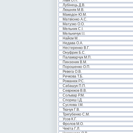
Лівік О.П.
Лубінець Д.В.
Люшняк М.В.
Македон Ю.М.
Матвієнко А.С.
Матузко О.О.
Мельник С.І.
Мельничук І.І.
Найєм М. .
Недава О.А.
Нестеренко В.Г.
Онуфрик Б.С.
Паламарчук М.П.
Пинзеник В.М.
Порошенко О.П.
Ревега О.В.
Ричкова Т.Б.
Романюк Р.С.
Сабашук П.П.
Севрюков В.В.
Сольвар Р.М.
Спориш І.Д.
Суслова І.М.
Ткачук Г.В.
Тригубенко С.М.
Усов К.Г.
Фролов М.О.
Чекіта Г.Л.