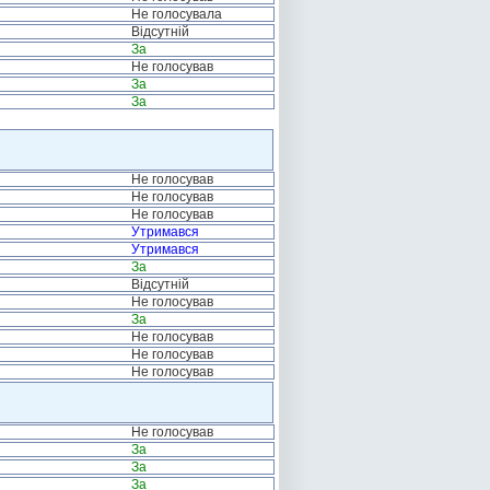
Не голосувала
Відсутній
За
Не голосував
За
За
Не голосував
Не голосував
Не голосував
Утримався
Утримався
За
Відсутній
Не голосував
За
Не голосував
Не голосував
Не голосував
Не голосував
За
За
За