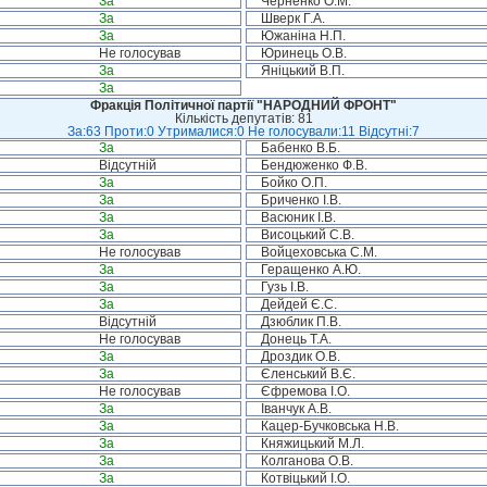
За
Черненко О.М.
За
Шверк Г.А.
За
Южаніна Н.П.
Не голосував
Юринець О.В.
За
Яніцький В.П.
За
Фракція Політичної партії "НАРОДНИЙ ФРОНТ"
Кількість депутатів: 81
За:63 Проти:0 Утрималися:0 Не голосували:11 Відсутні:7
За
Бабенко В.Б.
Відсутній
Бендюженко Ф.В.
За
Бойко О.П.
За
Бриченко І.В.
За
Васюник І.В.
За
Висоцький С.В.
Не голосував
Войцеховська С.М.
За
Геращенко А.Ю.
За
Гузь І.В.
За
Дейдей Є.С.
Відсутній
Дзюблик П.В.
Не голосував
Донець Т.А.
За
Дроздик О.В.
За
Єленський В.Є.
Не голосував
Єфремова І.О.
За
Іванчук А.В.
За
Кацер-Бучковська Н.В.
За
Княжицький М.Л.
За
Колганова О.В.
За
Котвіцький І.О.