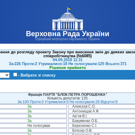
Верховна Рада України
Офіційний вебпортал парламенту України
ення до розгляду проекту Закону про внесення змін до деяких зако
співробітництва (№6085)
04.09.2018 11:31
За:226 Проти:2 Утрималися:18 Не голосували:125 Всього:371
Рішення прийнято
- Вибрати зі списку
Фракція ПАРТІЇ "БЛОК ПЕТРА ПОРОШЕНКА"
Кількість депутатів: 135
За:100 Проти:0 Утрималися:0 Не голосували:26 Відсутні:9
За
Алєксєєв С.О.
За
Антонищак А.Ф.
За
Ар’єв В.І.
За
Бакуменко О.Б.
Не голосував
Березенко С.І.
За
Білозір О.В.