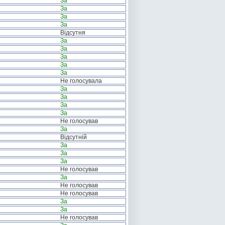
За
За
За
За
Відсутня
За
За
За
За
За
Не голосувала
За
За
За
За
Не голосував
За
Відсутній
За
За
За
Не голосував
За
Не голосував
Не голосував
За
За
Не голосував