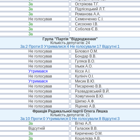
За
Острікова Т.Г.
За
Підлісецький Л.Т.
За
Романова А.А.
Не голосував
Семенченко С.І.
За
Сисоєнко І.В.
За
Соболєв Є.В.
За
Група "Партія "Відродження"
Кількість депутатів: 24
За:2 Проти:0 Утрималися:4 Не голосували:17 Відсутні:1
Не голосував
Біловол О.М.
Не голосував
Бондар В.В.
Не голосував
Гуляєв В.О.
Не голосував
Ільюк А.О.
Утримався
Кіссе А.І.
Не голосував
Кулініч О.І.
Утримався
Мисик В.Ю.
Не голосував
Писаренко В.В.
Не голосував
Развадовський В.Й.
Не голосував
Хомутиннік В.Ю.
Не голосував
Шипко А.Ф.
Не голосував
Яценко А.В.
Фракція Радикальної партії Олега Ляшка
Кількість депутатів: 21
За:10 Проти:0 Утрималися:0 Не голосували:8 Відсутні:3
За
Вітко А.Л.
Відсутній
Галасюк В.В.
За
Кириченко О.М.
За
Кошелєва А.В.