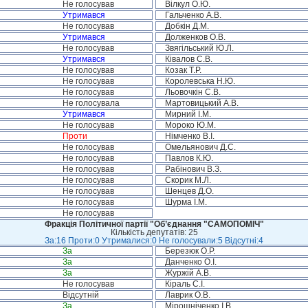
Не голосував
Вілкул О.Ю.
Утримався
Гальченко А.В.
Не голосував
Добкін Д.М.
Утримався
Долженков О.В.
Не голосував
Звягільський Ю.Л.
Утримався
Ківалов С.В.
Не голосував
Козак Т.Р.
Не голосував
Королевська Н.Ю.
Не голосував
Льовочкін С.В.
Не голосувала
Мартовицький А.В.
Утримався
Мирний І.М.
Не голосував
Мороко Ю.М.
Проти
Німченко В.І.
Не голосував
Омельянович Д.С.
Не голосував
Павлов К.Ю.
Не голосував
Рабінович В.З.
Не голосував
Скорик М.Л.
Не голосував
Шенцев Д.О.
Не голосував
Шурма І.М.
Не голосував
Фракція Політичної партії "Об’єднання "САМОПОМІЧ"
Кількість депутатів: 25
За:16 Проти:0 Утрималися:0 Не голосували:5 Відсутні:4
За
Березюк О.Р.
За
Данченко О.І.
За
Журжій А.В.
Не голосував
Кіраль С.І.
Відсутній
Лаврик О.В.
За
Мірошніченко І.В.