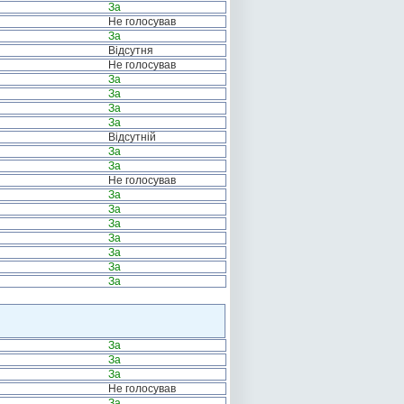
За
Не голосував
За
Відсутня
Не голосував
За
За
За
За
Відсутній
За
За
Не голосував
За
За
За
За
За
За
За
За
За
За
Не голосував
За