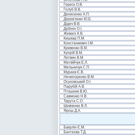
Герега О.В.
Голуб В.В.
Денисенко А.П.
Дерев’янко Ю.Б.
Дідич В.В.
Дубінін О.І.
Жеваго К.В.
Кишкар П.М.
Констанкевич І.М.
Кривенко В.М.
Купрій В.М.
Литвин В.М.
Матвійчук Е.Л.
Мельничук С.П.
Мураєв Є.В.
Ничипоренко В.М.
Осуховський О.І.
Парубій А.В.
Пташник В.Ю.
Савченко Н.В.
Тарута С.О.
Шевченко В.Л.
Ярош Д.А.
Бакулін Є.М.
Бахтеєва Т.Д.