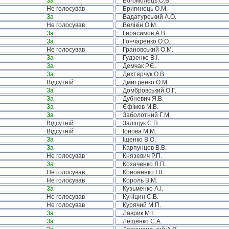
За
Богомолець О.В.
Не голосував
Бригинець О.М.
За
Вадатурський А.О.
Не голосував
Велікін О.М.
За
Герасимов А.В.
За
Гончаренко О.О.
Не голосував
Грановський О.М.
За
Гудзенко В.І.
За
Демчак Р.Є.
За
Дехтярчук О.В.
Відсутній
Дмитренко О.М.
За
Домбровський О.Г.
За
Дубневич Я.В.
За
Єфімов М.В.
За
Заболотний Г.М.
Відсутній
Заліщук С.П.
Відсутній
Іонова М.М.
За
Іщенко В.О.
За
Карпунцов В.В.
Не голосував
Князевич Р.П.
За
Козаченко Л.П.
Не голосував
Кононенко І.В.
Не голосував
Король В.М.
За
Кузьменко А.І.
Не голосував
Куніцин С.В.
Не голосував
Курячий М.П.
За
Лаврик М.І.
За
Лещенко С.А.