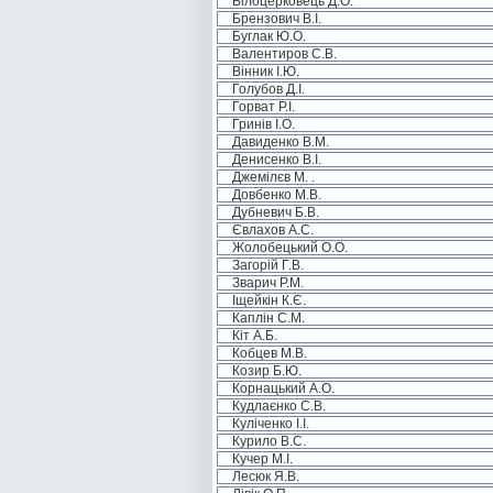
Білоцерковець Д.О.
Брензович В.І.
Буглак Ю.О.
Валентиров С.В.
Вінник І.Ю.
Голубов Д.І.
Горват Р.І.
Гринів І.О.
Давиденко В.М.
Денисенко В.І.
Джемілєв М. .
Довбенко М.В.
Дубневич Б.В.
Євлахов А.С.
Жолобецький О.О.
Загорій Г.В.
Зварич Р.М.
Іщейкін К.Є.
Каплін С.М.
Кіт А.Б.
Кобцев М.В.
Козир Б.Ю.
Корнацький А.О.
Кудлаєнко С.В.
Куліченко І.І.
Курило В.С.
Кучер М.І.
Лесюк Я.В.