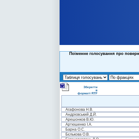
Поіменне голосування про поверн
Зберегти
в
форматі RTF
Агафонова Н.В.
Андрієвський Д.Й.
Арешонков В.Ю.
Артюшенко І.А.
Барна О.С.
Бєлькова О.В.