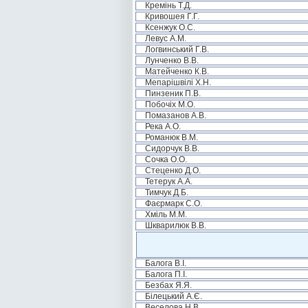
Кремінь Т.Д.
Кривошея Г.Г.
Ксенжук О.С.
Левус А.М.
Логвинський Г.В.
Лунченко В.В.
Матейченко К.В.
Мепарішвілі Х.Н.
Пинзеник П.В.
Побочіх М.О.
Помазанов А.В.
Река А.О.
Романюк В.М.
Сидорчук В.В.
Сочка О.О.
Стеценко Д.О.
Тетерук А.А.
Тимчук Д.Б.
Фаєрмарк С.О.
Хміль М.М.
Шкварилюк В.В.
Балога В.І.
Балога П.І.
Безбах Я.Я.
Білецький А.Є.
Веселова Н.В.