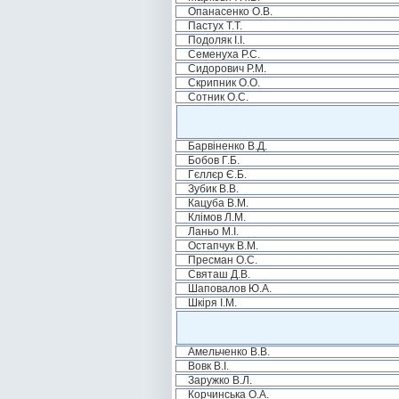
Опанасенко О.В.
Пастух Т.Т.
Подоляк І.І.
Семенуха Р.С.
Сидорович Р.М.
Скрипник О.О.
Сотник О.С.
Барвіненко В.Д.
Бобов Г.Б.
Гєллєр Є.Б.
Зубик В.В.
Кацуба В.М.
Клімов Л.М.
Ланьо М.І.
Остапчук В.М.
Пресман О.С.
Святаш Д.В.
Шаповалов Ю.А.
Шкіря І.М.
Амельченко В.В.
Вовк В.І.
Заружко В.Л.
Корчинська О.А.