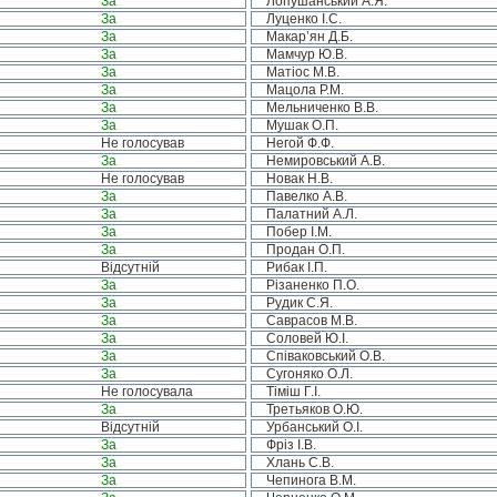
За
Лопушанський А.Я.
За
Луценко І.С.
За
Макар’ян Д.Б.
За
Мамчур Ю.В.
За
Матіос М.В.
За
Мацола Р.М.
За
Мельниченко В.В.
За
Мушак О.П.
Не голосував
Негой Ф.Ф.
За
Немировський А.В.
Не голосував
Новак Н.В.
За
Павелко А.В.
За
Палатний А.Л.
За
Побер І.М.
За
Продан О.П.
Відсутній
Рибак І.П.
За
Різаненко П.О.
За
Рудик С.Я.
За
Саврасов М.В.
За
Соловей Ю.І.
За
Співаковський О.В.
За
Сугоняко О.Л.
Не голосувала
Тіміш Г.І.
За
Третьяков О.Ю.
Відсутній
Урбанський О.І.
За
Фріз І.В.
За
Хлань С.В.
За
Чепинога В.М.