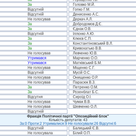
За
Головко М.Й.
Відсутній
Гопко Г.М.
Відсутній
Денисенко А.С.
Не голосував
Деркач А.Л.
За
Добродомов Д.Є.
За
Єднак О.В.
Відсутній
Іллєнко А.Ю.
За
Клюєв С.П.
За
Константіновський В.Л.
За
Кривохатько В.В.
Не голосував
Левченко Ю.В.
Утримався
Марченко О.О.
Утримався
Матківський Б.М.
Не голосував
Міщенко С.Г.
Відсутній
Мусій О.С.
Не голосував
Онищенко О.Р.
Не голосував
Парасюк В.З.
За
Петренко О.М.
За
Розенблат Б.С.
Відсутня
Сироїд О.І.
Не голосував
Чумак В.В.
Не голосував
Шевченко О.Л.
Відсутній
Фракція Політичної партії "Опозиційний блок"
Кількість депутатів: 43
За:0 Проти:2 Утрималися:9 Не голосували:26 Відсутні:6
Відсутній
Балицький Є.В.
Не голосувала
Білий О.П.