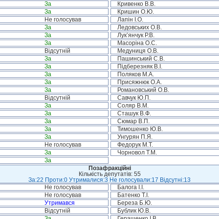
За
Кривенко В.В.
За
Кришин О.Ю.
Не голосував
Лапін І.О.
За
Ледовських О.В.
За
Лук’янчук Р.В.
За
Масоріна О.С.
Відсутній
Медуниця О.В.
За
Пашинський С.В.
За
Підберезняк В.І.
За
Поляков М.А.
За
Присяжнюк О.А.
За
Романовський О.В.
Відсутній
Савчук Ю.П.
За
Соляр В.М.
За
Сташук В.Ф.
За
Сюмар В.П.
За
Тимошенко Ю.В.
За
Унгурян П.Я.
Не голосував
Федорук М.Т.
За
Чорновол Т.М.
За
Позафракційні
Кількість депутатів: 55
За:22 Проти:0 Утрималися:3 Не голосували:17 Відсутні:13
Не голосував
Балога І.І.
Не голосував
Батенко Т.І.
Утримався
Береза Б.Ю.
Відсутній
Бублик Ю.В.
За
Геращенко І.В.