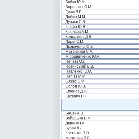
Бойко Ю.А.
Воропаєв Ю.М.
Гусак В.Г.
Добкін М.М.
Дунаєв С.В.
Іоффе Ю.Я.
Кісельов А.М.
Колєсніков Д.В.
Ларін С.М.
Льовочкіна Ю.В.
Матвієнков С.А.
Мірошниченко Ю.Р.
Нечаєв О.І.
Новинський В.В.
Павленко Ю.О.
Папієв М.М.
Сажко С.М.
Солод Ю.В.
Шпенов Д.Ю.
Шуфрич Н.І.
Бабак А.В.
Войціцька В.М.
Діденко І.А.
Зубач Л.Л.
Костенко П.П.
Маркевич Я.В.