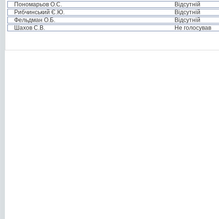
Пономарьов О.С.
Відсутній
Рибчинський Є.Ю.
Відсутній
Фельдман О.Б.
Відсутній
Шахов С.В.
Не голосував