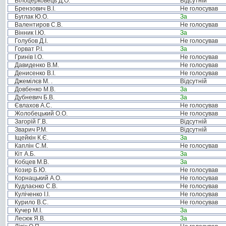
Білоцерковець Д.О.
Відсутній
Брензович В.І.
Не голосував
Буглак Ю.О.
За
Валентиров С.В.
Не голосував
Вінник І.Ю.
За
Голубов Д.І.
Не голосував
Горват Р.І.
За
Гринів І.О.
Не голосував
Давиденко В.М.
Не голосував
Денисенко В.І.
Не голосував
Джемілєв М. .
Відсутній
Довбенко М.В.
За
Дубневич Б.В.
За
Євлахов А.С.
Не голосував
Жолобецький О.О.
Не голосував
Загорій Г.В.
Відсутній
Зварич Р.М.
Відсутній
Іщейкін К.Є.
За
Каплін С.М.
Не голосував
Кіт А.Б.
За
Кобцев М.В.
За
Козир Б.Ю.
Не голосував
Корнацький А.О.
Не голосував
Кудлаєнко С.В.
Не голосував
Куліченко І.І.
Не голосував
Курило В.С.
Не голосував
Кучер М.І.
За
Лесюк Я.В.
За