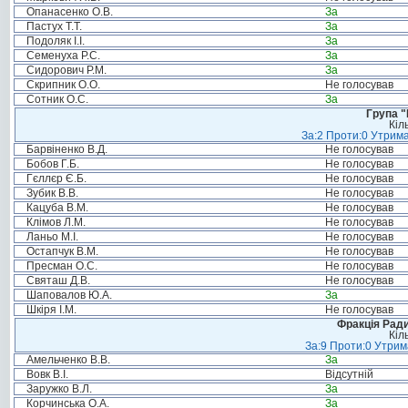
Опанасенко О.В.
За
Пастух Т.Т.
За
Подоляк І.І.
За
Семенуха Р.С.
За
Сидорович Р.М.
За
Скрипник О.О.
Не голосував
Сотник О.С.
За
Група "
Кіл
За:2 Проти:0 Утрима
Барвіненко В.Д.
Не голосував
Бобов Г.Б.
Не голосував
Гєллєр Є.Б.
Не голосував
Зубик В.В.
Не голосував
Кацуба В.М.
Не голосував
Клімов Л.М.
Не голосував
Ланьо М.І.
Не голосував
Остапчук В.М.
Не голосував
Пресман О.С.
Не голосував
Святаш Д.В.
Не голосував
Шаповалов Ю.А.
За
Шкіря І.М.
Не голосував
Фракція Ради
Кіл
За:9 Проти:0 Утрим
Амельченко В.В.
За
Вовк В.І.
Відсутній
Заружко В.Л.
За
Корчинська О.А.
За