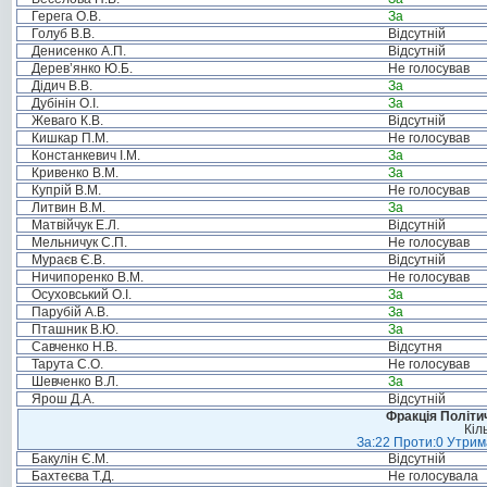
Герега О.В.
За
Голуб В.В.
Відсутній
Денисенко А.П.
Відсутній
Дерев’янко Ю.Б.
Не голосував
Дідич В.В.
За
Дубінін О.І.
За
Жеваго К.В.
Відсутній
Кишкар П.М.
Не голосував
Констанкевич І.М.
За
Кривенко В.М.
За
Купрій В.М.
Не голосував
Литвин В.М.
За
Матвійчук Е.Л.
Відсутній
Мельничук С.П.
Не голосував
Мураєв Є.В.
Відсутній
Ничипоренко В.М.
Не голосував
Осуховський О.І.
За
Парубій А.В.
За
Пташник В.Ю.
За
Савченко Н.В.
Відсутня
Тарута С.О.
Не голосував
Шевченко В.Л.
За
Ярош Д.А.
Відсутній
Фракція Політич
Кіл
За:22 Проти:0 Утрима
Бакулін Є.М.
Відсутній
Бахтеєва Т.Д.
Не голосувала