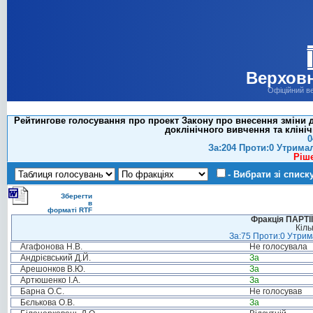
Верховн
Офіційний в
Рейтингове голосування про проект Закону про внесення зміни до
доклінічного вивчення та кліні
0
За:204 Проти:0 Утрима
Ріш
- Вибрати зі списк
Зберегти
в
форматі RTF
Фракція ПАРТ
Кіль
За:75 Проти:0 Утрима
Агафонова Н.В.
Не голосувала
Андрієвський Д.Й.
За
Арешонков В.Ю.
За
Артюшенко І.А.
За
Барна О.С.
Не голосував
Бєлькова О.В.
За