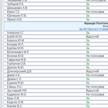
Червакова О.В.
Не голосувала
Чубаров Р.А.
За
Шинькович А.В.
За
Юрик Т.З.
Не голосував
Юрчишин П.В.
За
Яриніч К.В.
За
Фракція Політи
Кіл
За:48 Проти:0 Утрима
Алексєєв І.С.
За
Бабій Ю.Ю.
Відсутній
Береза Ю.М.
За
Бондар М.Л.
За
Бурбак М.Ю.
За
Величкович М.Р.
За
Вознюк Ю.В.
Не голосував
Гаврилюк М.В.
За
Горбунов О.В.
За
Данілін В.Ю.
За
Дзензерський Д.В.
Відсутній
Дирів А.Б.
Не голосував
Драюк С.Є.
За
Єдаков Я.Ю.
За
Ємець Л.О.
Не голосував
Заставний Р.Й.
Відсутній
Кадикало М.О.
Не голосував
Кірш О.В.
За
Кодола О.М.
За
Корчик В.А.
За