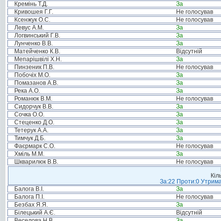
Кремінь Т.Д.
За
Кривошея Г.Г.
Не голосував
Ксенжук О.С.
Не голосував
Левус А.М.
За
Логвинський Г.В.
За
Лунченко В.В.
За
Матейченко К.В.
Відсутній
Мепарішвілі Х.Н.
За
Пинзеник П.В.
Не голосував
Побочіх М.О.
За
Помазанов А.В.
За
Река А.О.
За
Романюк В.М.
Не голосував
Сидорчук В.В.
За
Сочка О.О.
За
Стеценко Д.О.
За
Тетерук А.А.
За
Тимчук Д.Б.
За
Фаєрмарк С.О.
Не голосував
Хміль М.М.
За
Шкварилюк В.В.
Не голосував
Кіл
За:22 Проти:0 Утрима
Балога В.І.
За
Балога П.І.
Не голосував
Безбах Я.Я.
За
Білецький А.Є.
Відсутній
Веселова Н.В.
За