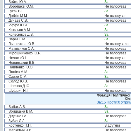
Бойко Ю.А.
За
Воропаєв Ю.М.
Не голосував
Гусак В.Г.
За
Добкін М.М.
Не голосував
Дунаєв С.В.
Не голосував
Іоффе Ю.Я.
За
Кісельов А.М.
За
Колєсніков Д.В.
За
Ларін С.М.
За
Льовочкіна Ю.В.
Не голосувала
Матвієнков С.А.
Не голосував
Мірошниченко Ю.Р.
Не голосував
Нечаєв О.І.
Не голосував
Новинський В.В.
Не голосував
Павленко Ю.О.
Не голосував
Папієв М.М.
За
Сажко С.М.
За
Солод Ю.В.
Не голосував
Шпенов Д.Ю.
За
Шуфрич Н.І.
Не голосував
Фракція Політичної
Кіл
За:15 Проти:0 Утрим
Бабак А.В.
За
Войціцька В.М.
За
Діденко І.А.
Не голосував
Зубач Л.Л.
За
Костенко П.П.
Відсутній
Маркевич Я.В.
Не голосував