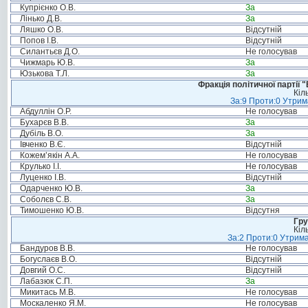
Купрієнко О.В.
За
Лінько Д.В.
За
Ляшко О.В.
Відсутній
Попов І.В.
Відсутній
Силантьєв Д.О.
Не голосував
Чижмарь Ю.В.
За
Юзькова Т.Л.
За
Фракція політичної партії
Кіл
За:9 Проти:0 Утрим
Абдуллін О.Р.
Не голосував
Бухарєв В.В.
За
Дубіль В.О.
За
Івченко В.Є.
Відсутній
Кожем’якін А.А.
Не голосував
Крулько І.І.
Не голосував
Луценко І.В.
Відсутній
Одарченко Ю.В.
За
Соболєв С.В.
За
Тимошенко Ю.В.
Відсутня
Гру
Кіл
За:2 Проти:0 Утрима
Бандуров В.В.
Не голосував
Богуслаєв В.О.
Відсутній
Довгий О.С.
Відсутній
Лабазюк С.П.
За
Микитась М.В.
Не голосував
Москаленко Я.М.
Не голосував