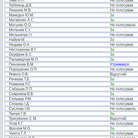
Лівік О.П.
Не голосував
Лубінець Д.В.
Не голосував
Люшняк М.В.
Не голосував
Македон Ю.М.
За
Матвієнко А.С.
За
Матузко О.О.
Не голосувала
Мельник С.І.
За
Мельничук І.І.
Не голосував
Найєм М. .
За
Недава О.А.
Не голосував
Нестеренко В.Г.
За
Онуфрик Б.С.
За
Паламарчук М.П.
За
Пинзеник В.М.
Утримався
Порошенко О.П.
Не голосував
Ревега О.В.
Відсутній
Ричкова Т.Б.
За
Романюк Р.С.
За
Сабашук П.П.
Не голосував
Севрюков В.В.
За
Сольвар Р.М.
Не голосував
Спориш І.Д.
Не голосував
Суслова І.М.
Не голосувала
Ткачук Г.В.
За
Тригубенко С.М.
Відсутній
Усов К.Г.
Не голосував
Фролов М.О.
За
Чекіта Г.Л.
Не голосував