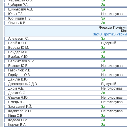
Червакова О.В.
За
Чубаров Р.А.
За
Шинькович А.В.
За
Юрик Т.З.
Не голосував
Юрчишин П.В.
За
Яриніч К.В.
За
Фракція Політи
Кіл
За:48 Проти:0 Утрима
Алексєєв І.С.
За
Бабій Ю.Ю.
Відсутній
Береза Ю.М.
За
Бондар М.Л.
За
Бурбак М.Ю.
За
Величкович М.Р.
За
Вознюк Ю.В.
Не голосував
Гаврилюк М.В.
За
Горбунов О.В.
Не голосував
Данілін В.Ю.
За
Дзензерський Д.В.
Відсутній
Дирів А.Б.
Не голосував
Драюк С.Є.
За
Єдаков Я.Ю.
Не голосував
Ємець Л.О.
Не голосував
Заставний Р.Й.
За
Кадикало М.О.
Не голосував
Кірш О.В.
За
Кодола О.М.
За
Корчик В.А.
За