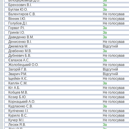
Білоцерковець Д.О.
За
Брензович В.І.
За
Буглак Ю.О.
За
Валентиров С.В.
Не голосував
Вінник І.Ю.
Не голосував
Голубов Д.І.
Не голосував
Горват Р.І.
За
Гринів І.О.
За
Давиденко В.М.
За
Денисенко В.І.
Не голосував
Джемілєв М. .
Відсутній
Довбенко М.В.
За
Дубневич Б.В.
Не голосував
Євлахов А.С.
За
Жолобецький О.О.
Не голосував
Загорій Г.В.
Відсутній
Зварич Р.М.
Відсутній
Іщейкін К.Є.
Не голосував
Каплін С.М.
За
Кіт А.Б.
Не голосував
Кобцев М.В.
Не голосував
Козир Б.Ю.
Не голосував
Корнацький А.О.
Не голосував
Кудлаєнко С.В.
За
Куліченко І.І.
Не голосував
Курило В.С.
Не голосував
Кучер М.І.
Не голосував
Лесюк Я.В.
За