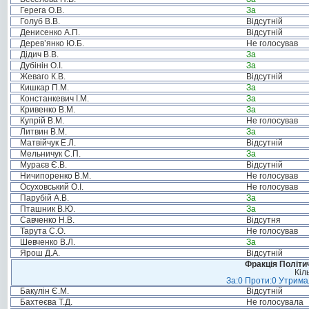
Герега О.В.
За
Голуб В.В.
Відсутній
Денисенко А.П.
Відсутній
Дерев’янко Ю.Б.
Не голосував
Дідич В.В.
За
Дубінін О.І.
За
Жеваго К.В.
Відсутній
Кишкар П.М.
За
Констанкевич І.М.
За
Кривенко В.М.
За
Купрій В.М.
Не голосував
Литвин В.М.
За
Матвійчук Е.Л.
Відсутній
Мельничук С.П.
За
Мураєв Є.В.
Відсутній
Ничипоренко В.М.
Не голосував
Осуховський О.І.
Не голосував
Парубій А.В.
За
Пташник В.Ю.
За
Савченко Н.В.
Відсутня
Тарута С.О.
Не голосував
Шевченко В.Л.
За
Ярош Д.А.
Відсутній
Фракція Політич
Кіл
За:0 Проти:0 Утримал
Бакулін Є.М.
Відсутній
Бахтеєва Т.Д.
Не голосувала