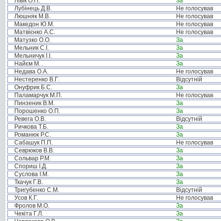
Лівік О.П.
За
Лубінець Д.В.
Не голосував
Люшняк М.В.
Не голосував
Македон Ю.М.
Не голосував
Матвієнко А.С.
Не голосував
Матузко О.О.
За
Мельник С.І.
За
Мельничук І.І.
За
Найєм М. .
За
Недава О.А.
Не голосував
Нестеренко В.Г.
Відсутній
Онуфрик Б.С.
За
Паламарчук М.П.
Не голосував
Пинзеник В.М.
За
Порошенко О.П.
За
Ревега О.В.
Відсутній
Ричкова Т.Б.
За
Романюк Р.С.
За
Сабашук П.П.
Не голосував
Севрюков В.В.
За
Сольвар Р.М.
За
Спориш І.Д.
За
Суслова І.М.
За
Ткачук Г.В.
За
Тригубенко С.М.
Відсутній
Усов К.Г.
Не голосував
Фролов М.О.
За
Чекіта Г.Л.
За