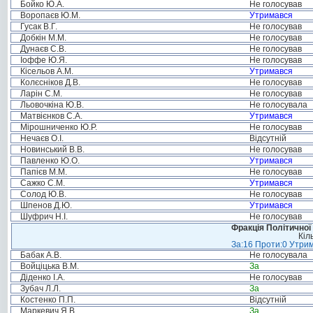
Бойко Ю.А.
Не голосував
Воропаєв Ю.М.
Утримався
Гусак В.Г.
Не голосував
Добкін М.М.
Не голосував
Дунаєв С.В.
Не голосував
Іоффе Ю.Я.
Не голосував
Кісельов А.М.
Утримався
Колєсніков Д.В.
Не голосував
Ларін С.М.
Не голосував
Льовочкіна Ю.В.
Не голосувала
Матвієнков С.А.
Утримався
Мірошниченко Ю.Р.
Не голосував
Нечаєв О.І.
Відсутній
Новинський В.В.
Не голосував
Павленко Ю.О.
Утримався
Папієв М.М.
Не голосував
Сажко С.М.
Утримався
Солод Ю.В.
Не голосував
Шпенов Д.Ю.
Утримався
Шуфрич Н.І.
Не голосував
Фракція Політичної
Кіл
За:16 Проти:0 Утрим
Бабак А.В.
Не голосувала
Войціцька В.М.
За
Діденко І.А.
Не голосував
Зубач Л.Л.
За
Костенко П.П.
Відсутній
Маркевич Я.В.
За