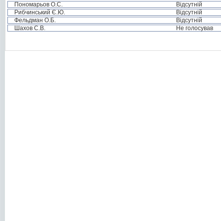
Пономарьов О.С.
Відсутній
Рибчинський Є.Ю.
Відсутній
Фельдман О.Б.
Відсутній
Шахов С.В.
Не голосував