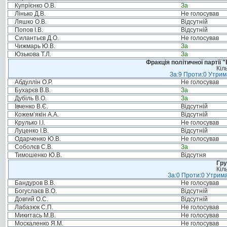
Купрієнко О.В.
За
Лінько Д.В.
Не голосував
Ляшко О.В.
Відсутній
Попов І.В.
Відсутній
Силантьєв Д.О.
Не голосував
Чижмарь Ю.В.
За
Юзькова Т.Л.
За
Фракція політичної партії
Кіл
За:9 Проти:0 Утрим
Абдуллін О.Р.
Не голосував
Бухарєв В.В.
За
Дубіль В.О.
За
Івченко В.Є.
Відсутній
Кожем’якін А.А.
Відсутній
Крулько І.І.
Не голосував
Луценко І.В.
Відсутній
Одарченко Ю.В.
Не голосував
Соболєв С.В.
За
Тимошенко Ю.В.
Відсутня
Гру
Кіл
За:0 Проти:0 Утрима
Бандуров В.В.
Не голосував
Богуслаєв В.О.
Відсутній
Довгий О.С.
Відсутній
Лабазюк С.П.
Не голосував
Микитась М.В.
Не голосував
Москаленко Я.М.
Не голосував