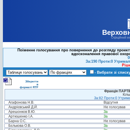
Верховн
Офіційний в
Поіменне голосування про повернення до розгляду проекту
вдосконалення правової охоро
0
За:190 Проти:0 Утримал
Ріш
- Вибрати зі списк
Зберегти
в
форматі RTF
Фракція ПАРТ
Кіль
За:82 Проти:0 Утрима
Агафонова Н.В.
Відсутня
Андрієвський Д.Й.
Не голосував
Арешонков В.Ю.
За
Артюшенко І.А.
За
Барна О.С.
Не голосував
Бєлькова О.В.
За