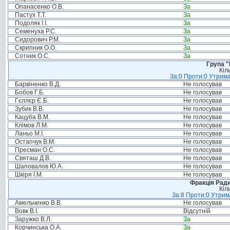
Опанасенко О.В.
За
Пастух Т.Т.
За
Подоляк І.І.
За
Семенуха Р.С.
За
Сидорович Р.М.
За
Скрипник О.О.
За
Сотник О.С.
За
Група "
Кіл
За:0 Проти:0 Утрима
Барвіненко В.Д.
Не голосував
Бобов Г.Б.
Не голосував
Гєллєр Є.Б.
Не голосував
Зубик В.В.
Не голосував
Кацуба В.М.
Не голосував
Клімов Л.М.
Не голосував
Ланьо М.І.
Не голосував
Остапчук В.М.
Не голосував
Пресман О.С.
Не голосував
Святаш Д.В.
Не голосував
Шаповалов Ю.А.
Не голосував
Шкіря І.М.
Не голосував
Фракція Ради
Кіл
За:8 Проти:0 Утрим
Амельченко В.В.
Не голосував
Вовк В.І.
Відсутній
Заружко В.Л.
За
Корчинська О.А.
За