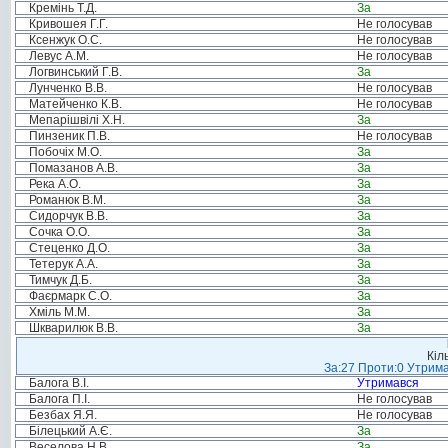
Кремінь Т.Д.
За
Кривошея Г.Г.
Не голосував
Ксенжук О.С.
Не голосував
Левус А.М.
Не голосував
Логвинський Г.В.
За
Лунченко В.В.
Не голосував
Матейченко К.В.
Не голосував
Мепарішвілі Х.Н.
За
Пинзеник П.В.
Не голосував
Побочіх М.О.
За
Помазанов А.В.
За
Река А.О.
За
Романюк В.М.
За
Сидорчук В.В.
За
Сочка О.О.
За
Стеценко Д.О.
За
Тетерук А.А.
За
Тимчук Д.Б.
За
Фаєрмарк С.О.
За
Хміль М.М.
За
Шкварилюк В.В.
За
Кіл
За:27 Проти:0 Утрима
Балога В.І.
Утримався
Балога П.І.
Не голосував
Безбах Я.Я.
Не голосував
Білецький А.Є.
За
Веселова Н.В.
За