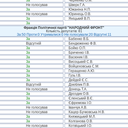
За
Черненко О.М.
Не голосував
Шверк Г.А.
За
Южаніна Н.П.
Не голосував
Юринець О.В.
За
Яніцький В.П.
За
Фракція Політичної партії "НАРОДНИЙ ФРОНТ"
Кількість депутатів: 81
За:50 Проти:0 Утрималися:0 Не голосували:20 Відсутні:11
За
Бабенко В.Б.
Відсутній
Бендюженко Ф.В.
За
Бойко О.П.
За
Бриченко І.В.
За
Васюник І.В.
За
Висоцький С.В.
За
Войцеховська С.М.
За
Геращенко А.Ю.
За
Гузь І.В.
За
Дейдей Є.С.
Відсутній
Дзюблик П.В.
Не голосував
Донець Т.А.
За
Дроздик О.В.
За
Єленський В.Є.
За
Єфремова І.О.
Не голосував
Іванчук А.В.
Не голосував
Кацер-Бучковська Н.В.
За
Княжицький М.Л.
За
Колганова О.В.
Не голосував
Котвіцький І.О.