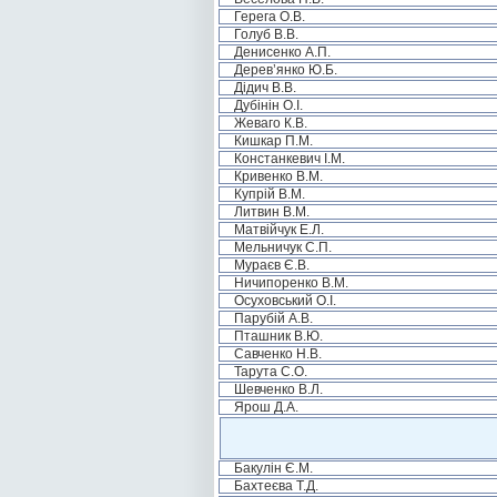
Герега О.В.
Голуб В.В.
Денисенко А.П.
Дерев’янко Ю.Б.
Дідич В.В.
Дубінін О.І.
Жеваго К.В.
Кишкар П.М.
Констанкевич І.М.
Кривенко В.М.
Купрій В.М.
Литвин В.М.
Матвійчук Е.Л.
Мельничук С.П.
Мураєв Є.В.
Ничипоренко В.М.
Осуховський О.І.
Парубій А.В.
Пташник В.Ю.
Савченко Н.В.
Тарута С.О.
Шевченко В.Л.
Ярош Д.А.
Бакулін Є.М.
Бахтеєва Т.Д.