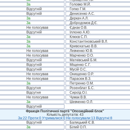
За
Головко М.Й.
Відсутній
Гопко Г.М.
Відсутній
Денисенко А.С.
За
Деркач А.Л.
За
Добродомов Д.Є.
Не голосував
Єднак О.В.
Відсутній
Іллєнко А.Ю.
За
Клюєв С.П.
За
Константіновський В.Л.
За
Кривохатько В.В.
Не голосував
Левченко Ю.В.
Не голосував
Марченко О.О.
Відсутній
Матківський Б.М.
Відсутній
Міщенко С.Г.
Відсутній
Мусій О.С.
Не голосував
Онищенко О.Р.
Не голосував
Парасюк В.З.
За
Петренко О.М.
Відсутня
Розенблат Б.С.
Відсутня
Сироїд О.І.
Не голосував
Чумак В.В.
За
Шевченко О.Л.
Відсутній
Фракція Політичної партії "Опозиційний блок"
Кількість депутатів: 43
За:22 Проти:0 Утрималися:0 Не голосували:13 Відсутні:8
Відсутній
Балицький Є.В.
За
Білий О.П.