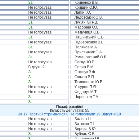
За
Кривенко В.В.
Не голосував
Кришин О.Ю.
Не голосував
Лапін І.О.
Не голосував
Ледовських О.В.
За
Лук’янчук Р.В.
За
Масоріна О.С.
Не голосував
Медуниця О.В.
За
Пашинський С.В.
Не голосував
Підберезняк В.І.
За
Поляков М.А.
Не голосував
Присяжнюк О.А.
За
Романовський О.В.
Не голосував
Савчук Ю.П.
Відсутній
Соляр В.М.
За
Сташук В.Ф.
За
Сюмар В.П.
За
Тимошенко Ю.В.
Не голосував
Унгурян П.Я.
Не голосував
Федорук М.Т.
За
Чорновол Т.М.
За
Позафракційні
Кількість депутатів: 55
За:17 Проти:0 Утрималися:0 Не голосували:19 Відсутні:19
Не голосував
Балога І.І.
Не голосував
Батенко Т.І.
Не голосував
Береза Б.Ю.
За
Бублик Ю.В.
За
Геращенко І.В.