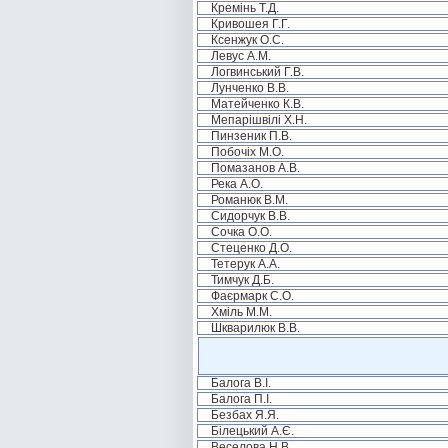
Кремінь Т.Д.
Кривошея Г.Г.
Ксенжук О.С.
Левус А.М.
Логвинський Г.В.
Лунченко В.В.
Матейченко К.В.
Мепарішвілі Х.Н.
Пинзеник П.В.
Побочіх М.О.
Помазанов А.В.
Река А.О.
Романюк В.М.
Сидорчук В.В.
Сочка О.О.
Стеценко Д.О.
Тетерук А.А.
Тимчук Д.Б.
Фаєрмарк С.О.
Хміль М.М.
Шкварилюк В.В.
Балога В.І.
Балога П.І.
Безбах Я.Я.
Білецький А.Є.
Веселова Н.В.