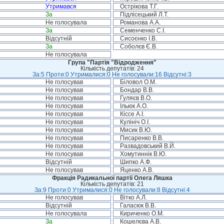
Утримався
Острікова Т.Г.
За
Підлісецький Л.Т.
Не голосувала
Романова А.А.
За
Семенченко С.І.
Відсутній
Сисоєнко І.В.
За
Соболєв Є.В.
Не голосувала
Група "Партія "Відродження"
Кількість депутатів: 24
За:5 Проти:0 Утрималися:0 Не голосували:16 Відсутні:3
Не голосував
Біловол О.М.
Не голосував
Бондар В.В.
Не голосував
Гуляєв В.О.
Не голосував
Ільюк А.О.
Не голосував
Кіссе А.І.
Не голосував
Кулініч О.І.
Не голосував
Мисик В.Ю.
Не голосував
Писаренко В.В.
Не голосував
Развадовський В.Й.
Не голосував
Хомутиннік В.Ю.
Відсутній
Шипко А.Ф.
Не голосував
Яценко А.В.
Фракція Радикальної партії Олега Ляшка
Кількість депутатів: 21
За:9 Проти:0 Утрималися:0 Не голосували:8 Відсутні:4
Не голосував
Вітко А.Л.
Відсутній
Галасюк В.В.
Не голосувала
Кириченко О.М.
За
Кошелєва А.В.