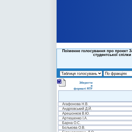
Поіменне голосування про проект За
студентської спілки
Зберегти
в
форматі RTF
Агафонова Н.В.
Андрієвський Д.Й.
Арешонков В.Ю.
Артюшенко І.А.
Барна О.С.
Бєлькова О.В.