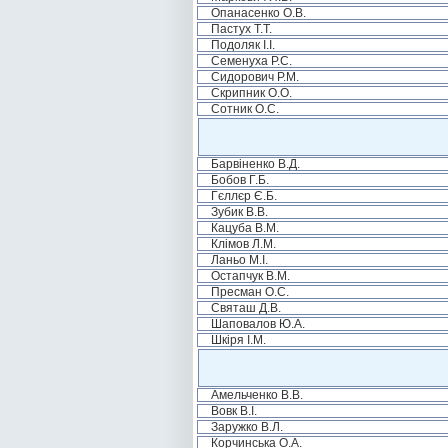
Опанасенко О.В.
Пастух Т.Т.
Подоляк І.І.
Семенуха Р.С.
Сидорович Р.М.
Скрипник О.О.
Сотник О.С.
Барвіненко В.Д.
Бобов Г.Б.
Гєллєр Є.Б.
Зубик В.В.
Кацуба В.М.
Клімов Л.М.
Ланьо М.І.
Остапчук В.М.
Пресман О.С.
Святаш Д.В.
Шаповалов Ю.А.
Шкіря І.М.
Амельченко В.В.
Вовк В.І.
Заружко В.Л.
Корчинська О.А.