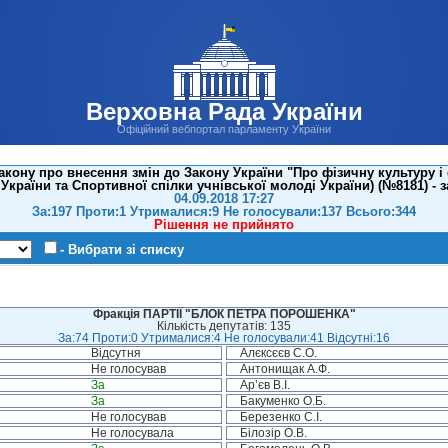
Верховна Рада України
Офіційний вебпортал парламенту України
кону про внесення змін до Закону України "Про фізичну культуру і
 України та Спортивної спілки учнівської молоді України) (№8181) - з
04.09.2018 17:27
За:197 Проти:1 Утрималися:9 Не голосували:137 Всього:344
Рішення не прийнято
- Вибрати зі списку
Фракція ПАРТІЇ "БЛОК ПЕТРА ПОРОШЕНКА"
Кількість депутатів: 135
За:74 Проти:0 Утрималися:4 Не голосували:41 Відсутні:16
Відсутня
Алєксєєв С.О.
Не голосував
Антонищак А.Ф.
За
Ар’єв В.І.
За
Бакуменко О.Б.
Не голосував
Березенко С.І.
Не голосувала
Білозір О.В.