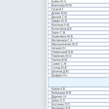
Бойко Ю.А.
Воропаєв Ю.М.
Гусак В.Г.
Добкін М.М.
Дунаєв С.В.
Іоффе Ю.Я.
Кісельов А.М.
Колєсніков Д.В.
Ларін С.М.
Льовочкіна Ю.В.
Матвієнков С.А.
Мірошниченко Ю.Р.
Нечаєв О.І.
Новинський В.В.
Павленко Ю.О.
Папієв М.М.
Сажко С.М.
Солод Ю.В.
Шпенов Д.Ю.
Шуфрич Н.І.
Бабак А.В.
Войціцька В.М.
Діденко І.А.
Зубач Л.Л.
Костенко П.П.
Маркевич Я.В.