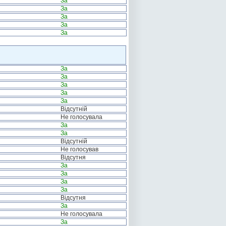
За
За
За
За
За
За
За
За
За
За
Відсутній
Не голосувала
За
За
Відсутній
Не голосував
Відсутня
За
За
За
За
Відсутня
За
Не голосувала
За