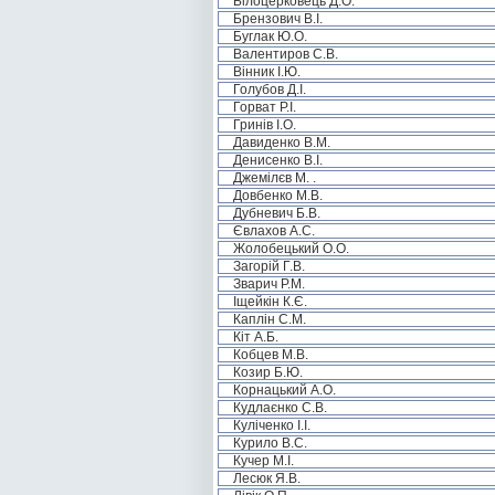
Білоцерковець Д.О.
Брензович В.І.
Буглак Ю.О.
Валентиров С.В.
Вінник І.Ю.
Голубов Д.І.
Горват Р.І.
Гринів І.О.
Давиденко В.М.
Денисенко В.І.
Джемілєв М. .
Довбенко М.В.
Дубневич Б.В.
Євлахов А.С.
Жолобецький О.О.
Загорій Г.В.
Зварич Р.М.
Іщейкін К.Є.
Каплін С.М.
Кіт А.Б.
Кобцев М.В.
Козир Б.Ю.
Корнацький А.О.
Кудлаєнко С.В.
Куліченко І.І.
Курило В.С.
Кучер М.І.
Лесюк Я.В.