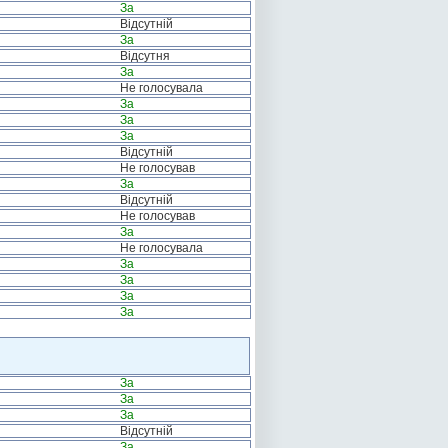
За
Відсутній
За
Відсутня
За
Не голосувала
За
За
За
Відсутній
Не голосував
За
Відсутній
Не голосував
За
Не голосувала
За
За
За
За
За
За
За
Відсутній
За