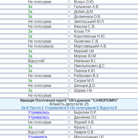
Не голосував
Вілкул О.Ю.
За
Гальченко А.В.
За
Добкін Д.М.
За
Долженков О.В.
Не голосував
Звягільський Ю.Л.
Не голосував
Ківалов С.В.
За
Козак Т.Р.
За
Королевська Н.Ю.
Не голосував
Льовочкін С.В.
Не голосувала
Мартовицький А.В.
За
Мирний І.М.
За
Мороко Ю.М.
Відсутній
Німченко В.І.
За
Омельянович Д.С.
За
Павлов К.Ю.
Не голосував
Рабінович В.З.
За
Скорик М.Л.
Не голосував
Шенцев Д.О.
За
Шурма І.М.
Не голосував
Фракція Політичної партії "Об’єднання "САМОПОМІЧ"
Кількість депутатів: 25
За:8 Проти:1 Утрималися:5 Не голосували:5 Відсутні:6
Утрималась
Березюк О.Р.
Утрималась
Данченко О.І.
Не голосував
Журжій А.В.
За
Кіраль С.І.
Відсутній
Лаврик О.В.
Утримався
Мірошніченко І.В.