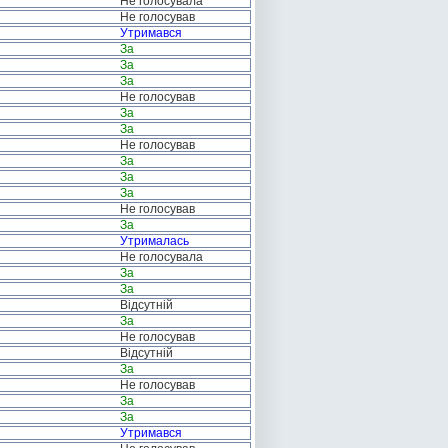
Не голосувала
Не голосував
Утримався
За
За
За
Не голосував
За
За
Не голосував
За
За
За
Не голосував
За
Утрималась
Не голосувала
За
За
Відсутній
За
Не голосував
Відсутній
За
Не голосував
За
За
Утримався