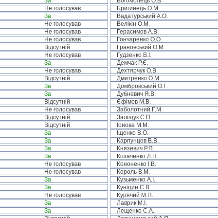
За
Богомолець О.В.
Не голосував
Бригинець О.М.
За
Вадатурський А.О.
Не голосував
Велікін О.М.
Не голосував
Герасимов А.В.
Не голосував
Гончаренко О.О.
Відсутній
Грановський О.М.
Не голосував
Гудзенко В.І.
За
Демчак Р.Є.
Не голосував
Дехтярчук О.В.
Відсутній
Дмитренко О.М.
За
Домбровський О.Г.
За
Дубневич Я.В.
Відсутній
Єфімов М.В.
Не голосував
Заболотний Г.М.
Відсутній
Заліщук С.П.
Відсутній
Іонова М.М.
За
Іщенко В.О.
За
Карпунцов В.В.
За
Князевич Р.П.
За
Козаченко Л.П.
Не голосував
Кононенко І.В.
Не голосував
Король В.М.
За
Кузьменко А.І.
За
Куніцин С.В.
Не голосував
Курячий М.П.
За
Лаврик М.І.
За
Лещенко С.А.