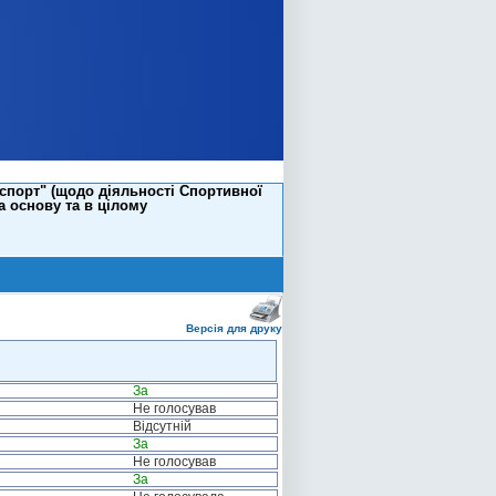
 спорт" (щодо діяльності Спортивної
а основу та в цілому
Версія для друку
За
Не голосував
Відсутній
За
Не голосував
За