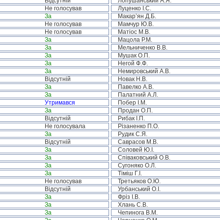
Відсутній
Лопушанський А.Я.
Не голосував
Луценко І.С.
За
Макар’ян Д.Б.
Не голосував
Мамчур Ю.В.
Не голосував
Матіос М.В.
За
Мацола Р.М.
За
Мельниченко В.В.
За
Мушак О.П.
За
Негой Ф.Ф.
За
Немировський А.В.
Відсутній
Новак Н.В.
За
Павелко А.В.
За
Палатний А.Л.
Утримався
Побер І.М.
За
Продан О.П.
Відсутній
Рибак І.П.
Не голосувала
Різаненко П.О.
За
Рудик С.Я.
Відсутній
Саврасов М.В.
За
Соловей Ю.І.
За
Співаковський О.В.
За
Сугоняко О.Л.
За
Тіміш Г.І.
Не голосував
Третьяков О.Ю.
Відсутній
Урбанський О.І.
За
Фріз І.В.
За
Хлань С.В.
За
Чепинога В.М.