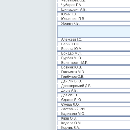
Червакова О.В.
Чубаров Р.А.
Шинькович А.В.
Юрик Т.З.
Юрчишин П.В.
Яриніч К.В.
Алексєєв І.С.
Бабій Ю.Ю.
Береза Ю.М.
Бондар М.Л.
Бурбак М.Ю.
Величкович М.Р.
Вознюк Ю.В.
Гаврилюк М.В.
Горбунов О.В.
Данілін В.Ю.
Дзензерський Д.В.
Дирів А.Б.
Драюк С.Є.
Єдаков Я.Ю.
Ємець Л.О.
Заставний Р.Й.
Кадикало М.О.
Кірш О.В.
Кодола О.М.
Корчик В.А.