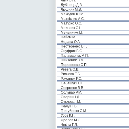
Лівік О.П.
Лубінець Д.В.
Люшняк М.В.
Македон Ю.М.
Матвієнко А.С.
Матузко О.О.
Мельник С.І.
Мельничук І.І.
Найєм М. .
Недава О.А.
Нестеренко В.Г.
Онуфрик Б.С.
Паламарчук М.П.
Пинзеник В.М.
Порошенко О.П.
Ревега О.В.
Ричкова Т.Б.
Романюк Р.С.
Сабашук П.П.
Севрюков В.В.
Сольвар Р.М.
Спориш І.Д.
Суслова І.М.
Ткачук Г.В.
Тригубенко С.М.
Усов К.Г.
Фролов М.О.
Чекіта Г.Л.