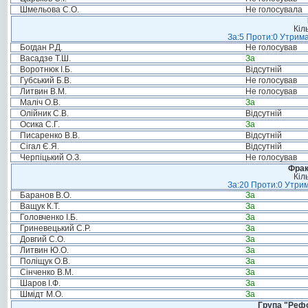
Шмельова С.О.
Не голосувала
Кіл
За:5 Проти:0 Утрима
Богдан Р.Д.
Не голосував
Васадзе Т.Ш.
За
Воротнюк І.Б.
Відсутній
Губський Б.В.
Не голосував
Литвин В.М.
Не голосував
Маліч О.В.
За
Олійник С.В.
Відсутній
Осика С.Г.
За
Писаренко В.В.
Відсутній
Сігал Є.Я.
Відсутній
Черпіцький О.З.
Не голосував
Фрак
Кіл
За:20 Проти:0 Утрим
Баранов В.О.
За
Ващук К.Т.
За
Головченко І.Б.
За
Гриневецький С.Р.
За
Довгий С.О.
За
Литвин Ю.О.
За
Поліщук О.В.
За
Сінченко В.М.
За
Шаров І.Ф.
За
Шмідт М.О.
За
Група "Реф