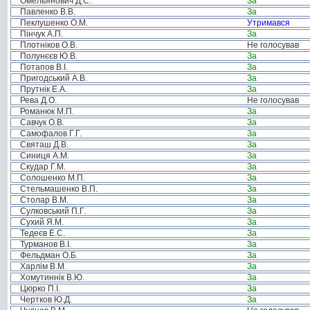
Омельянович Д.С.
За
Павленко В.В.
За
Пеклушенко О.М.
Утримався
Пінчук А.П.
За
Плотніков О.В.
Не голосував
Полунєєв Ю.В.
За
Потапов В.І.
За
Пригодський А.В.
За
Прутнік Е.А.
За
Рева Д.О.
Не голосував
Романюк М.П.
За
Савчук О.В.
За
Самофалов Г.Г.
За
Святаш Д.В.
За
Синиця А.М.
За
Скудар Г.М.
За
Солошенко М.П.
За
Стельмашенко В.П.
За
Столар В.М.
За
Сулковський П.Г.
За
Сухий Я.М.
За
Тедеєв Е.С.
За
Турманов В.І.
За
Фельдман О.Б.
За
Харлім В.М.
За
Хомутиннік В.Ю.
За
Цюрко П.І.
За
Чертков Ю.Д.
За