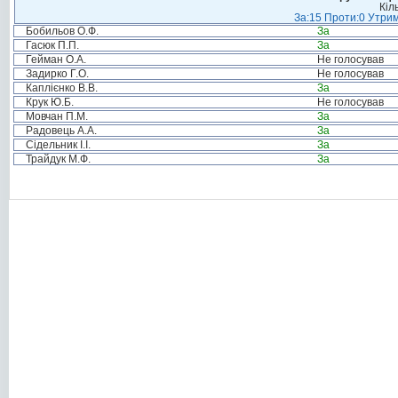
Кіл
За:15 Проти:0 Утрим
Бобильов О.Ф.
За
Гасюк П.П.
За
Гейман О.А.
Не голосував
Задирко Г.О.
Не голосував
Каплієнко В.В.
За
Крук Ю.Б.
Не голосував
Мовчан П.М.
За
Радовець А.А.
За
Сідельник І.І.
За
Трайдук М.Ф.
За