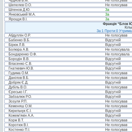
Чуднов В.М.
Не голосував
Шепелев О.О.
Не голосував
Шпенов Д.Ю.
За
Янковський М.А.
За
Ярощук В.І.
За
Фракція “Блок Ю
Кіль
За:1 Проти:0 Утримал
Абдуллін О.Р.
Не голосував
Бабенко В.Б.
Відсутній
Бірюк Л.В.
Відсутній
Болюра А.В.
Не голосувала
Бондаренко О.Ф.
Не голосувала
Бородін В.В.
Відсутній
Власенко С.В.
Відсутній
Гнаткевич Ю.В.
Відсутній
Гудима О.М.
Не голосував
Данілов В.Б.
Не голосував
Добряк Є.Д.
Відсутній
Дубіль В.О.
Не голосував
Єресько І.Г.
Відсутній
Забзалюк Р.О.
Відсутній
Зозуля Р.П.
Не голосував
Кеменяш О.М.
Не голосував
Кирильчук Є.І.
Відсутній
Кожем’якін А.А.
Відсутній
Корж В.Т.
Не голосував
Коротюк В.І.
Не голосував
Костенко П.І.
Не голосував