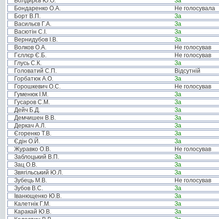
Болдирєв Ю.О.
За
Бондаренко О.А.
Не голосувала
Борт В.П.
За
Васильєв Г.А.
За
Васютін С.І.
За
Вернидубов І.В.
За
Волков О.А.
Не голосував
Гєллєр Є.Б.
Не голосував
Глусь С.К.
За
Головатий С.П.
Відсутній
Горбатюк А.О.
За
Горошкевич О.С.
Не голосував
Гуменюк І.М.
За
Гусаров С.М.
За
Дейч Б.Д.
За
Демчишен В.В.
За
Деркач А.Л.
За
Єгоренко Т.В.
За
Єдін О.Й.
За
Журавко О.В.
Не голосував
Заблоцький В.П.
За
Зац О.В.
За
Звягільський Ю.Л.
За
Зубець М.В.
Не голосував
Зубов В.С.
За
Іванющенко Ю.В.
За
Калетнік Г.М.
За
Каракай Ю.В.
За