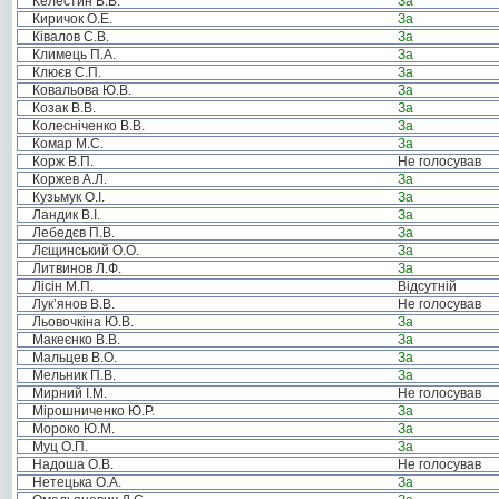
Келестин В.В.
За
Киричок О.Е.
За
Ківалов С.В.
За
Климець П.А.
За
Клюєв С.П.
За
Ковальова Ю.В.
За
Козак В.В.
За
Колесніченко В.В.
За
Комар М.С.
За
Корж В.П.
Не голосував
Коржев А.Л.
За
Кузьмук О.І.
За
Ландик В.І.
За
Лебедєв П.В.
За
Лєщинський О.О.
За
Литвинов Л.Ф.
За
Лісін М.П.
Відсутній
Лук’янов В.В.
Не голосував
Льовочкіна Ю.В.
За
Макеєнко В.В.
За
Мальцев В.О.
За
Мельник П.В.
За
Мирний І.М.
Не голосував
Мірошниченко Ю.Р.
За
Мороко Ю.М.
За
Муц О.П.
За
Надоша О.В.
Не голосував
Нетецька О.А.
За