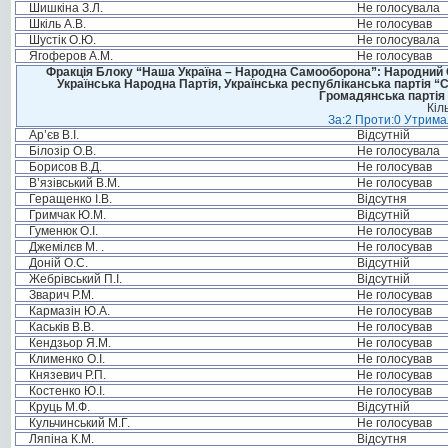
Шишкіна З.Л.
Не голосувала
Шкіль А.В.
Не голосував
Шустік О.Ю.
Не голосувала
Ягоферов А.М.
Не голосував
Фракція Блоку “Наша Україна – Народна Самооборона”: Народний Со
Українська Народна Партія, Українська республіканська партія “
Громадянська партія 
Кіл
За:2 Проти:0 Утримал
Ар’єв В.І.
Відсутній
Білозір О.В.
Не голосувала
Борисов В.Д.
Не голосував
В’язівський В.М.
Не голосував
Геращенко І.В.
Відсутня
Гримчак Ю.М.
Відсутній
Гуменюк О.І.
Не голосував
Джемілєв М. .
Не голосував
Доній О.С.
Відсутній
Жебрівський П.І.
Відсутній
Зварич Р.М.
Не голосував
Кармазін Ю.А.
Не голосував
Каськів В.В.
Не голосував
Кендзьор Я.М.
Не голосував
Клименко О.І.
Не голосував
Князевич Р.П.
Не голосував
Костенко Ю.І.
Не голосував
Круць М.Ф.
Відсутній
Кульчинський М.Г.
Не голосував
Ляпіна К.М.
Відсутня