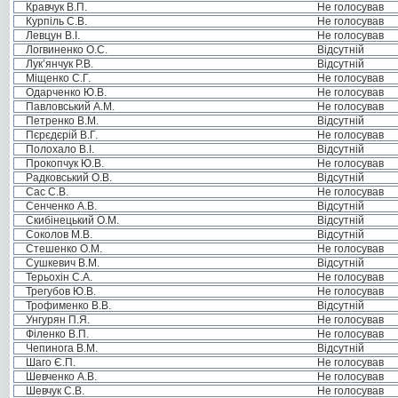
Кравчук В.П.
Не голосував
Курпіль С.В.
Не голосував
Левцун В.І.
Не голосував
Логвиненко О.С.
Відсутній
Лук’янчук Р.В.
Відсутній
Міщенко С.Г.
Не голосував
Одарченко Ю.В.
Не голосував
Павловський А.М.
Не голосував
Петренко В.М.
Відсутній
Пєрєдєрій В.Г.
Не голосував
Полохало В.І.
Відсутній
Прокопчук Ю.В.
Не голосував
Радковський О.В.
Відсутній
Сас С.В.
Не голосував
Сенченко А.В.
Відсутній
Скибінецький О.М.
Відсутній
Соколов М.В.
Відсутній
Стешенко О.М.
Не голосував
Сушкевич В.М.
Відсутній
Терьохін С.А.
Не голосував
Трегубов Ю.В.
Не голосував
Трофименко В.В.
Відсутній
Унгурян П.Я.
Не голосував
Філенко В.П.
Не голосував
Чепинога В.М.
Відсутній
Шаго Є.П.
Не голосував
Шевченко А.В.
Не голосував
Шевчук С.В.
Не голосував