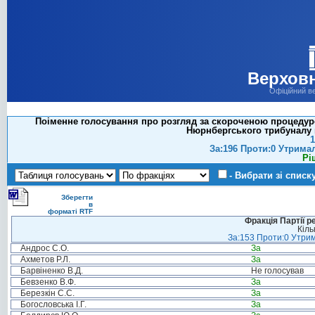
Верховн
Офіційний в
Поіменне голосування про розгляд за скороченою процедуро
Нюрнбергського трибуналу
1
За:196 Проти:0 Утрима
Рі
- Вибрати зі списк
Зберегти
в
форматі RTF
Фракція Партії р
Кіль
За:153 Проти:0 Утрим
Андрос С.О.
За
Ахметов Р.Л.
За
Барвіненко В.Д.
Не голосував
Бевзенко В.Ф.
За
Березкін С.С.
За
Богословська І.Г.
За