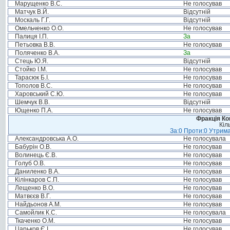
Марущенко В.С.
Не голосував
Матчук В.Й.
Відсутній
Москаль Г.Г.
Відсутній
Омельченко О.О.
Не голосував
Палиця І.П.
За
Петьовка В.В.
Не голосував
Поляченко В.А.
За
Стець Ю.Я.
Відсутній
Стойко І.М.
Не голосував
Тарасюк Б.І.
Не голосував
Тополов В.С.
Не голосував
Харовський С.Ю.
Не голосував
Шемчук В.В.
Відсутній
Ющенко П.А.
Не голосував
Фракція Ком
Кіл
За:0 Проти:0 Утрима
Александровська А.О.
Не голосувала
Бабурін О.В.
Не голосував
Волинець Є.В.
Не голосував
Голуб О.В.
Не голосував
Даниленко В.А.
Не голосував
Кілінкаров С.П.
Не голосував
Лещенко В.О.
Не голосував
Матвєєв В.Г.
Не голосував
Найдьонов А.М.
Не голосував
Самойлик К.С.
Не голосувала
Ткаченко О.М.
Не голосував
Царьков Є.І.
Не голосував