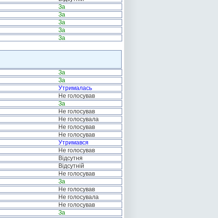
За
За
За
За
За
За
За
Утрималась
Не голосував
За
Не голосував
Не голосувала
Не голосував
Не голосував
Утримався
Не голосував
Відсутня
Відсутній
Не голосував
За
Не голосував
Не голосувала
Не голосував
За