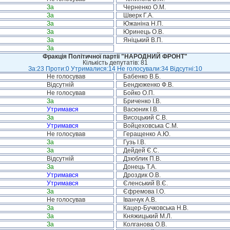
За
Черненко О.М.
За
Шверк Г.А.
За
Южаніна Н.П.
За
Юринець О.В.
За
Яніцький В.П.
За
Фракція Політичної партії "НАРОДНИЙ ФРОНТ"
Кількість депутатів: 81
За:23 Проти:0 Утрималися:14 Не голосували:34 Відсутні:10
Не голосував
Бабенко В.Б.
Відсутній
Бендюженко Ф.В.
Не голосував
Бойко О.П.
За
Бриченко І.В.
Утримався
Васюник І.В.
За
Висоцький С.В.
Утримався
Войцеховська С.М.
Не голосував
Геращенко А.Ю.
За
Гузь І.В.
За
Дейдей Є.С.
Відсутній
Дзюблик П.В.
За
Донець Т.А.
Утримався
Дроздик О.В.
Утримався
Єленський В.Є.
За
Єфремова І.О.
Не голосував
Іванчук А.В.
За
Кацер-Бучковська Н.В.
За
Княжицький М.Л.
За
Колганова О.В.