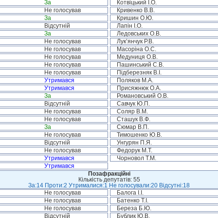
За
Котвіцький І.О.
Не голосував
Кривенко В.В.
За
Кришин О.Ю.
Відсутній
Лапін І.О.
За
Ледовських О.В.
Не голосував
Лук’янчук Р.В.
Не голосував
Масоріна О.С.
Не голосував
Медуниця О.В.
Не голосував
Пашинський С.В.
Не голосував
Підберезняк В.І.
Утримався
Поляков М.А.
Утримався
Присяжнюк О.А.
За
Романовський О.В.
Відсутній
Савчук Ю.П.
Не голосував
Соляр В.М.
Не голосував
Сташук В.Ф.
За
Сюмар В.П.
Не голосував
Тимошенко Ю.В.
Відсутній
Унгурян П.Я.
Не голосував
Федорук М.Т.
Утримався
Чорновол Т.М.
Утримався
Позафракційні
Кількість депутатів: 55
За:14 Проти:2 Утрималися:1 Не голосували:20 Відсутні:18
Не голосував
Балога І.І.
Не голосував
Батенко Т.І.
Не голосував
Береза Б.Ю.
Відсутній
Бублик Ю.В.