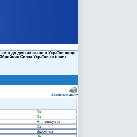
 змін до деяких законів України щодо
 Збройних Силах України та інших
Версія для друку
За
За
Не голосував
За
Відсутній
За