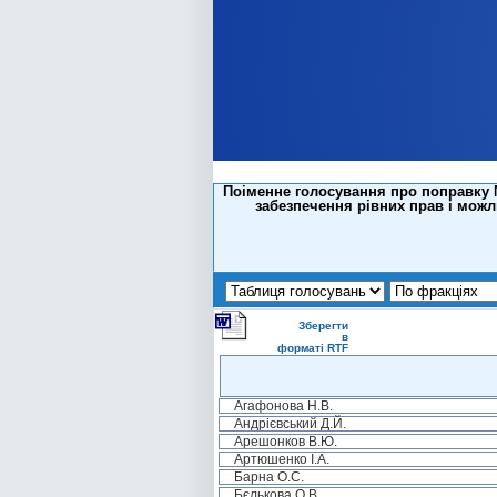
Поіменне голосування про поправку №
забезпечення рівних прав і можл
Зберегти
в
форматі RTF
Агафонова Н.В.
Андрієвський Д.Й.
Арешонков В.Ю.
Артюшенко І.А.
Барна О.С.
Бєлькова О.В.