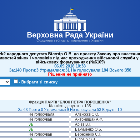
Верховна Рада України
Офіційний вебпортал парламенту України
2 народного депутата Білозір О.В. до проекту Закону про внесення
ивостей жінок і чоловіків під час проходження військової служби у
військових формуваннях (№6109)
06.09.2018 10:38
За:140 Проти:3 Утрималися:31 Не голосували:184 Всього:358
Рішення не прийнято
- Вибрати зі списку
Фракція ПАРТІЇ "БЛОК ПЕТРА ПОРОШЕНКА"
Кількість депутатів: 135
За:63 Проти:0 Утрималися:9 Не голосували:53 Відсутні:10
Не голосувала
Алєксєєв С.О.
Не голосував
Антонищак А.Ф.
За
Ар’єв В.І.
За
Бакуменко О.Б.
Не голосував
Березенко С.І.
За
Білозір О.В.