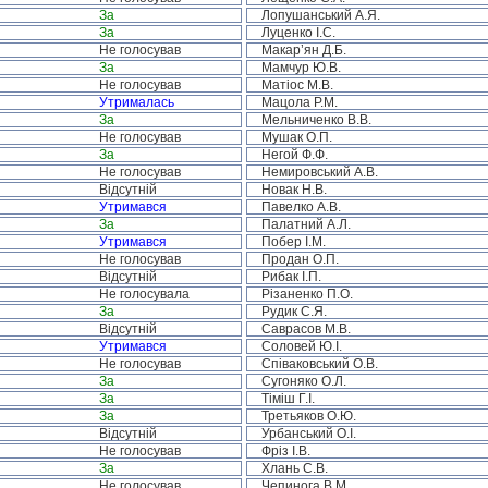
За
Лопушанський А.Я.
За
Луценко І.С.
Не голосував
Макар’ян Д.Б.
За
Мамчур Ю.В.
Не голосував
Матіос М.В.
Утрималась
Мацола Р.М.
За
Мельниченко В.В.
Не голосував
Мушак О.П.
За
Негой Ф.Ф.
Не голосував
Немировський А.В.
Відсутній
Новак Н.В.
Утримався
Павелко А.В.
За
Палатний А.Л.
Утримався
Побер І.М.
Не голосував
Продан О.П.
Відсутній
Рибак І.П.
Не голосувала
Різаненко П.О.
За
Рудик С.Я.
Відсутній
Саврасов М.В.
Утримався
Соловей Ю.І.
Не голосував
Співаковський О.В.
За
Сугоняко О.Л.
За
Тіміш Г.І.
За
Третьяков О.Ю.
Відсутній
Урбанський О.І.
Не голосував
Фріз І.В.
За
Хлань С.В.
Не голосував
Чепинога В.М.