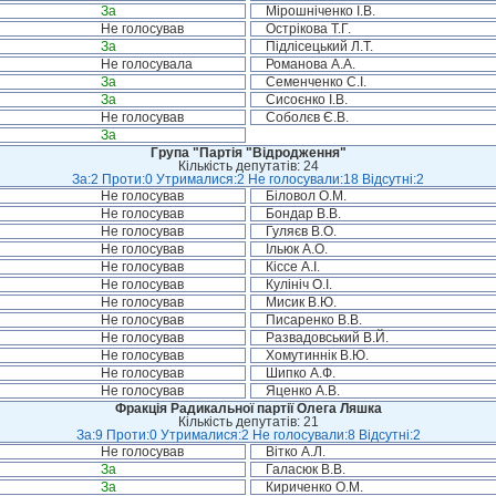
За
Мірошніченко І.В.
Не голосував
Острікова Т.Г.
За
Підлісецький Л.Т.
Не голосувала
Романова А.А.
За
Семенченко С.І.
За
Сисоєнко І.В.
Не голосував
Соболєв Є.В.
За
Група "Партія "Відродження"
Кількість депутатів: 24
За:2 Проти:0 Утрималися:2 Не голосували:18 Відсутні:2
Не голосував
Біловол О.М.
Не голосував
Бондар В.В.
Не голосував
Гуляєв В.О.
Не голосував
Ільюк А.О.
Не голосував
Кіссе А.І.
Не голосував
Кулініч О.І.
Не голосував
Мисик В.Ю.
Не голосував
Писаренко В.В.
Не голосував
Развадовський В.Й.
Не голосував
Хомутиннік В.Ю.
Не голосував
Шипко А.Ф.
Не голосував
Яценко А.В.
Фракція Радикальної партії Олега Ляшка
Кількість депутатів: 21
За:9 Проти:0 Утрималися:2 Не голосували:8 Відсутні:2
Не голосував
Вітко А.Л.
За
Галасюк В.В.
За
Кириченко О.М.