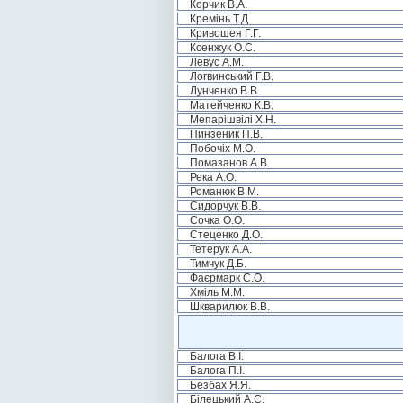
Корчик В.А.
Кремінь Т.Д.
Кривошея Г.Г.
Ксенжук О.С.
Левус А.М.
Логвинський Г.В.
Лунченко В.В.
Матейченко К.В.
Мепарішвілі Х.Н.
Пинзеник П.В.
Побочіх М.О.
Помазанов А.В.
Река А.О.
Романюк В.М.
Сидорчук В.В.
Сочка О.О.
Стеценко Д.О.
Тетерук А.А.
Тимчук Д.Б.
Фаєрмарк С.О.
Хміль М.М.
Шкварилюк В.В.
Балога В.І.
Балога П.І.
Безбах Я.Я.
Білецький А.Є.