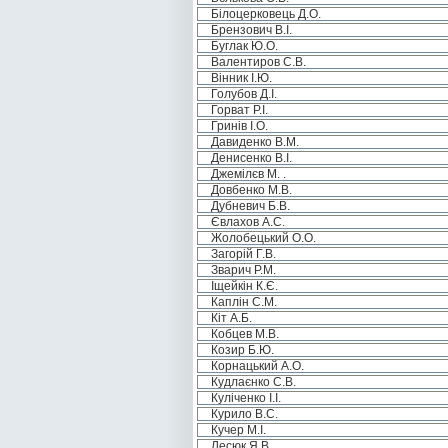
Білоцерковець Д.О.
Брензович В.І.
Буглак Ю.О.
Валентиров С.В.
Вінник І.Ю.
Голубов Д.І.
Горват Р.І.
Гринів І.О.
Давиденко В.М.
Денисенко В.І.
Джемілєв М. .
Довбенко М.В.
Дубневич Б.В.
Євлахов А.С.
Жолобецький О.О.
Загорій Г.В.
Зварич Р.М.
Іщейкін К.Є.
Каплін С.М.
Кіт А.Б.
Кобцев М.В.
Козир Б.Ю.
Корнацький А.О.
Кудлаєнко С.В.
Куліченко І.І.
Курило В.С.
Кучер М.І.
Лесюк Я.В.