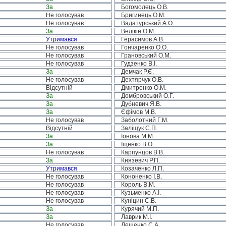
За
Богомолець О.В.
Не голосував
Бригинець О.М.
Не голосував
Вадатурський А.О.
За
Велікін О.М.
Утримався
Герасимов А.В.
Не голосував
Гончаренко О.О.
Не голосував
Грановський О.М.
Не голосував
Гудзенко В.І.
За
Демчак Р.Є.
Не голосував
Дехтярчук О.В.
Відсутній
Дмитренко О.М.
За
Домбровський О.Г.
За
Дубневич Я.В.
За
Єфімов М.В.
Не голосував
Заболотний Г.М.
Відсутній
Заліщук С.П.
За
Іонова М.М.
За
Іщенко В.О.
Не голосував
Карпунцов В.В.
За
Князевич Р.П.
Утримався
Козаченко Л.П.
Не голосував
Кононенко І.В.
Не голосував
Король В.М.
Не голосував
Кузьменко А.І.
Не голосував
Куніцин С.В.
За
Курячий М.П.
За
Лаврик М.І.
Не голосував
Лещенко С.А.