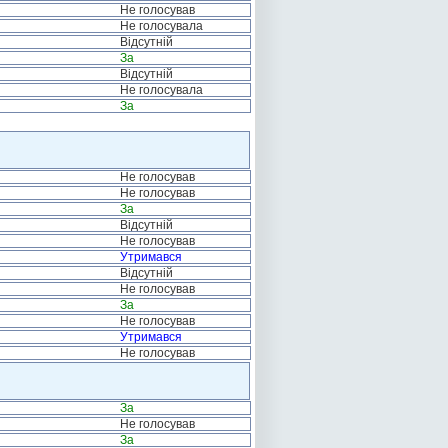
Не голосував
Не голосувала
Відсутній
За
Відсутній
Не голосувала
За
Не голосував
Не голосував
За
Відсутній
Не голосував
Утримався
Відсутній
Не голосував
За
Не голосував
Утримався
Не голосував
За
Не голосував
За