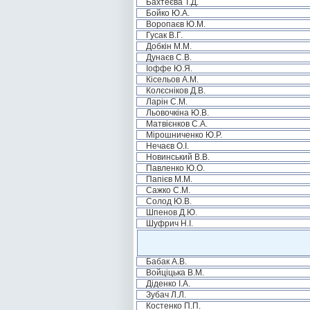
Бахтеєва Т.Д.
Бойко Ю.А.
Воропаєв Ю.М.
Гусак В.Г.
Добкін М.М.
Дунаєв С.В.
Іоффе Ю.Я.
Кісельов А.М.
Колєсніков Д.В.
Ларін С.М.
Льовочкіна Ю.В.
Матвієнков С.А.
Мірошниченко Ю.Р.
Нечаєв О.І.
Новинський В.В.
Павленко Ю.О.
Папієв М.М.
Сажко С.М.
Солод Ю.В.
Шпенов Д.Ю.
Шуфрич Н.І.
Бабак А.В.
Войціцька В.М.
Діденко І.А.
Зубач Л.Л.
Костенко П.П.