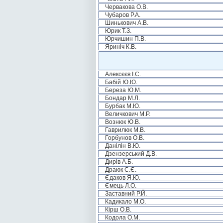
Червакова О.В.
Чубаров Р.А.
Шинькович А.В.
Юрик Т.З.
Юрчишин П.В.
Яриніч К.В.
Алексєєв І.С.
Бабій Ю.Ю.
Береза Ю.М.
Бондар М.Л.
Бурбак М.Ю.
Величкович М.Р.
Вознюк Ю.В.
Гаврилюк М.В.
Горбунов О.В.
Данілін В.Ю.
Дзензерський Д.В.
Дирів А.Б.
Драюк С.Є.
Єдаков Я.Ю.
Ємець Л.О.
Заставний Р.Й.
Кадикало М.О.
Кірш О.В.
Кодола О.М.