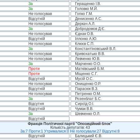
За
Геращенко І.В.
За
Головко М.Й.
Не голосував
Гопко Г.М.
Відсутній
Денисенко А.С.
Не голосував
Деркач А.Л.
За
Добродомов Д.Є.
Не голосував
Єднак О.В.
Відсутній
Іллєнко А.Ю.
Не голосував
Клюєв С.П.
За
Константіновський В.Л.
Не голосував
Кривохатько В.В.
Не голосував
Левченко Ю.В.
За
Марченко О.О.
Проти
Матківський Б.М.
Проти
Міщенко С.Г.
Відсутній
Мусій О.С.
Не голосував
Онищенко О.Р.
Відсутній
Парасюк В.З.
Не голосував
Петренко О.М.
За
Розенблат Б.С.
Відсутня
Сироїд О.І.
Відсутній
Чумак В.В.
За
Шевченко О.Л.
Відсутній
Фракція Політичної партії "Опозиційний блок"
Кількість депутатів: 43
За:7 Проти:1 Утрималися:0 Не голосували:27 Відсутні:8
Відсутній
Балицький Є.В.