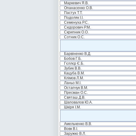
Маркевич Я.В.
Опанасенко О.В.
Пастух Т.Т.
Подоляк І.І.
Семенуха Р.С.
Сидорович Р.М.
Скрипник О.О.
Сотник О.С.
Барвіненко В.Д.
Бобов Г.Б.
Гєллєр Є.Б.
Зубик В.В.
Кацуба В.М.
Клімов Л.М.
Ланьо М.І.
Остапчук В.М.
Пресман О.С.
Святаш Д.В.
Шаповалов Ю.А.
Шкіря І.М.
Амельченко В.В.
Вовк В.І.
Заружко В.Л.