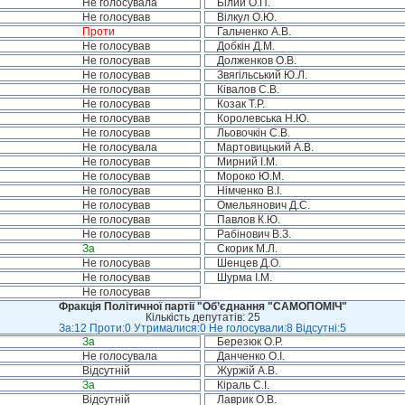
Не голосувала
Білий О.П.
Не голосував
Вілкул О.Ю.
Проти
Гальченко А.В.
Не голосував
Добкін Д.М.
Не голосував
Долженков О.В.
Не голосував
Звягільський Ю.Л.
Не голосував
Ківалов С.В.
Не голосував
Козак Т.Р.
Не голосував
Королевська Н.Ю.
Не голосував
Льовочкін С.В.
Не голосувала
Мартовицький А.В.
Не голосував
Мирний І.М.
Не голосував
Мороко Ю.М.
Не голосував
Німченко В.І.
Не голосував
Омельянович Д.С.
Не голосував
Павлов К.Ю.
Не голосував
Рабінович В.З.
За
Скорик М.Л.
Не голосував
Шенцев Д.О.
Не голосував
Шурма І.М.
Не голосував
Фракція Політичної партії "Об’єднання "САМОПОМІЧ"
Кількість депутатів: 25
За:12 Проти:0 Утрималися:0 Не голосували:8 Відсутні:5
За
Березюк О.Р.
Не голосувала
Данченко О.І.
Відсутній
Журжій А.В.
За
Кіраль С.І.
Відсутній
Лаврик О.В.