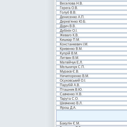
Веселова Н.В.
Герега О.В.
Голуб В.В.
Денисенко А.П.
Дерев’янко Ю.Б.
Дідич В.В.
Дубінін О.І.
Жеваго К.В.
Кишкар П.М.
Констанкевич І.М.
Кривенко В.М.
Купрій В.М.
Литвин В.М.
Матвійчук Е.Л.
Мельничук С.П.
Мураєв Є.В.
Ничипоренко В.М.
Осуховський О.І.
Парубій А.В.
Пташник В.Ю.
Савченко Н.В.
Тарута С.О.
Шевченко В.Л.
Ярош Д.А.
Бакулін Є.М.