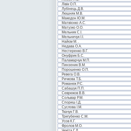
Лівік О.П.
Лубінець Д.В.
Люшняк М.В.
Македон Ю.М.
Матвієнко А.С.
Матузко О.О.
Мельник С.І.
Мельничук І.І.
Найєм М. .
Недава О.А.
Нестеренко В.Г.
Онуфрик Б.С.
Паламарчук М.П.
Пинзеник В.М.
Порошенко О.П.
Ревега О.В.
Ричкова Т.Б.
Романюк Р.С.
Сабашук П.П.
Севрюков В.В.
Сольвар Р.М.
Спориш І.Д.
Суслова І.М.
Ткачук Г.В.
Тригубенко С.М.
Усов К.Г.
Фролов М.О.
Чекіта Г.Л.