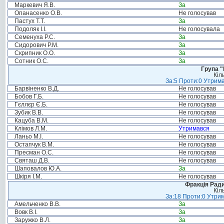
Маркевич Я.В.
За
Опанасенко О.В.
Не голосував
Пастух Т.Т.
За
Подоляк І.І.
Не голосувала
Семенуха Р.С.
За
Сидорович Р.М.
За
Скрипник О.О.
За
Сотник О.С.
За
Група "
Кіл
За:5 Проти:0 Утрима
Барвіненко В.Д.
Не голосував
Бобов Г.Б.
Не голосував
Гєллєр Є.Б.
Не голосував
Зубик В.В.
Не голосував
Кацуба В.М.
Не голосував
Клімов Л.М.
Утримався
Ланьо М.І.
Не голосував
Остапчук В.М.
Не голосував
Пресман О.С.
Не голосував
Святаш Д.В.
Не голосував
Шаповалов Ю.А.
За
Шкіря І.М.
Не голосував
Фракція Ради
Кіл
За:18 Проти:0 Утрим
Амельченко В.В.
За
Вовк В.І.
За
Заружко В.Л.
За