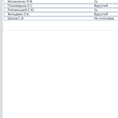
Москаленко Я.М.
За
Пономарьов О.С.
Відсутній
Рибчинський Є.Ю.
За
Фельдман О.Б.
Відсутній
Шахов С.В.
Не голосував