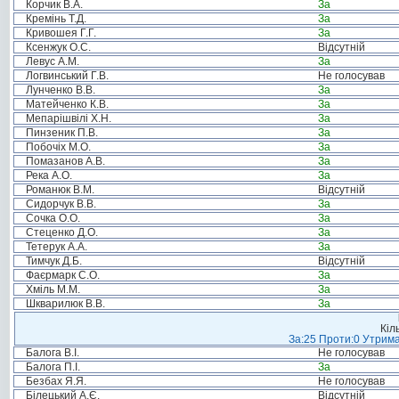
Корчик В.А.
За
Кремінь Т.Д.
За
Кривошея Г.Г.
За
Ксенжук О.С.
Відсутній
Левус А.М.
За
Логвинський Г.В.
Не голосував
Лунченко В.В.
За
Матейченко К.В.
За
Мепарішвілі Х.Н.
За
Пинзеник П.В.
За
Побочіх М.О.
За
Помазанов А.В.
За
Река А.О.
За
Романюк В.М.
Відсутній
Сидорчук В.В.
За
Сочка О.О.
За
Стеценко Д.О.
За
Тетерук А.А.
За
Тимчук Д.Б.
Відсутній
Фаєрмарк С.О.
За
Хміль М.М.
За
Шкварилюк В.В.
За
Кіл
За:25 Проти:0 Утрима
Балога В.І.
Не голосував
Балога П.І.
За
Безбах Я.Я.
Не голосував
Білецький А.Є.
Відсутній