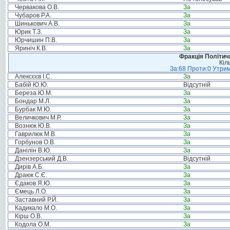
Червакова О.В.
За
Чубаров Р.А.
За
Шинькович А.В.
За
Юрик Т.З.
За
Юрчишин П.В.
За
Яриніч К.В.
За
Фракція Політи
Кіл
За:68 Проти:0 Утрим
Алексєєв І.С.
За
Бабій Ю.Ю.
Відсутній
Береза Ю.М.
За
Бондар М.Л.
За
Бурбак М.Ю.
За
Величкович М.Р.
За
Вознюк Ю.В.
За
Гаврилюк М.В.
За
Горбунов О.В.
За
Данілін В.Ю.
За
Дзензерський Д.В.
Відсутній
Дирів А.Б.
За
Драюк С.Є.
За
Єдаков Я.Ю.
За
Ємець Л.О.
За
Заставний Р.Й.
За
Кадикало М.О.
За
Кірш О.В.
За
Кодола О.М.
За