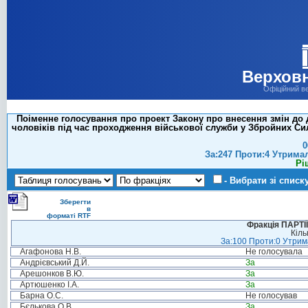
Верховн
Офіційний в
Поіменне голосування про проект Закону про внесення змін до 
чоловіків під час проходження військової служби у Збройних Сил
0
За:247 Проти:4 Утрима
Рі
- Вибрати зі списк
Зберегти
в
форматі RTF
Фракція ПАРТ
Кіль
За:100 Проти:0 Утрима
Агафонова Н.В.
Не голосувала
Андрієвський Д.Й.
За
Арешонков В.Ю.
За
Артюшенко І.А.
За
Барна О.С.
Не голосував
Бєлькова О.В.
За