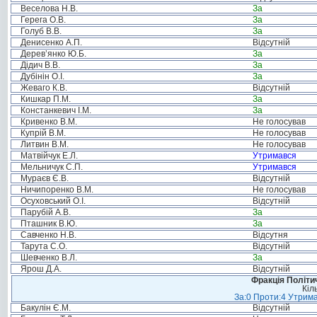
Веселова Н.В.
За
Герега О.В.
За
Голуб В.В.
За
Денисенко А.П.
Відсутній
Дерев’янко Ю.Б.
За
Дідич В.В.
За
Дубінін О.І.
За
Жеваго К.В.
Відсутній
Кишкар П.М.
За
Констанкевич І.М.
За
Кривенко В.М.
Не голосував
Купрій В.М.
Не голосував
Литвин В.М.
Не голосував
Матвійчук Е.Л.
Утримався
Мельничук С.П.
Утримався
Мураєв Є.В.
Відсутній
Ничипоренко В.М.
Не голосував
Осуховський О.І.
Відсутній
Парубій А.В.
За
Пташник В.Ю.
За
Савченко Н.В.
Відсутня
Тарута С.О.
Відсутній
Шевченко В.Л.
За
Ярош Д.А.
Відсутній
Фракція Політич
Кіл
За:0 Проти:4 Утрима
Бакулін Є.М.
Відсутній