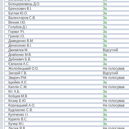
Білоцерковець Д.О.
За
Брензович В.І.
За
Буглак Ю.О.
За
Валентиров С.В.
За
Вінник І.Ю.
За
Голубов Д.І.
За
Горват Р.І.
За
Гринів І.О.
За
Давиденко В.М.
За
Денисенко В.І.
За
Джемілєв М. .
Відсутній
Довбенко М.В.
За
Дубневич Б.В.
За
Євлахов А.С.
За
Жолобецький О.О.
Не голосував
Загорій Г.В.
Відсутній
Зварич Р.М.
Не голосував
Іщейкін К.Є.
За
Каплін С.М.
Не голосував
Кіт А.Б.
За
Кобцев М.В.
За
Козир Б.Ю.
Не голосував
Корнацький А.О.
Не голосував
Кудлаєнко С.В.
За
Куліченко І.І.
За
Курило В.С.
За
Кучер М.І.
За
Лесюк Я.В.
Не голосував