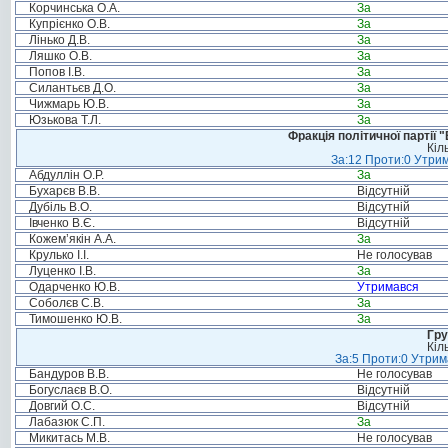
Корчинська О.А.
За
Купрієнко О.В.
За
Лінько Д.В.
За
Ляшко О.В.
За
Попов І.В.
За
Силантьєв Д.О.
За
Чижмарь Ю.В.
За
Юзькова Т.Л.
За
Фракція політичної партії
Кіл
За:12 Проти:0 Утрим
Абдуллін О.Р.
За
Бухарєв В.В.
Відсутній
Дубіль В.О.
Відсутній
Івченко В.Є.
Відсутній
Кожем’якін А.А.
За
Крулько І.І.
Не голосував
Луценко І.В.
За
Одарченко Ю.В.
Утримався
Соболєв С.В.
За
Тимошенко Ю.В.
За
Гру
Кіл
За:5 Проти:0 Утрим
Бандуров В.В.
Не голосував
Богуслаєв В.О.
Відсутній
Довгий О.С.
Відсутній
Лабазюк С.П.
За
Микитась М.В.
Не голосував