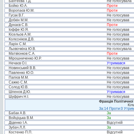
Бахтеєва Т.Д.
Не голосувала
Бойко Ю.А.
Проти
Воропаєв Ю.М.
Проти
Гусак В.Г.
Не голосував
Добкін М.М.
Не голосував
Дунаєв С.В.
Проти
Іоффе Ю.Я.
Не голосував
Кісельов А.М.
Не голосував
Колєсніков Д.В.
Не голосував
Ларін С.М.
Не голосував
Льовочкіна Ю.В.
Не голосувала
Матвієнков С.А.
Проти
Мірошниченко Ю.Р.
Не голосував
Нечаєв О.І.
Утримався
Новинський В.В.
Не голосував
Павленко Ю.О.
Не голосував
Папієв М.М.
Не голосував
Сажко С.М.
Не голосував
Солод Ю.В.
Не голосував
Шпенов Д.Ю.
Утримався
Шуфрич Н.І.
Не голосував
Фракція Політичної
Кіл
За:14 Проти:0 Утрим
Бабак А.В.
За
Войціцька В.М.
За
Діденко І.А.
Відсутній
Зубач Л.Л.
За
Костенко П.П.
Відсутній