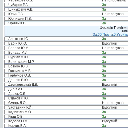
Червакова О.В.
Не голосувала
Чубаров Р.А.
За
Шинькович А.В.
За
Юрик Т.З.
Не голосував
Юрчишин П.В.
За
Яриніч К.В.
За
Фракція Політи
Кіл
За:60 Проти:0 Утрима
Алексєєв І.С.
За
Бабій Ю.Ю.
Відсутній
Береза Ю.М.
Не голосував
Бондар М.Л.
За
Бурбак М.Ю.
За
Величкович М.Р.
За
Вознюк Ю.В.
За
Гаврилюк М.В.
За
Горбунов О.В.
За
Данілін В.Ю.
За
Дзензерський Д.В.
Відсутній
Дирів А.Б.
За
Драюк С.Є.
За
Єдаков Я.Ю.
За
Ємець Л.О.
Не голосував
Заставний Р.Й.
Відсутній
Кадикало М.О.
За
Кірш О.В.
За
Кодола О.М.
Відсутній
Корчик В.А.
За