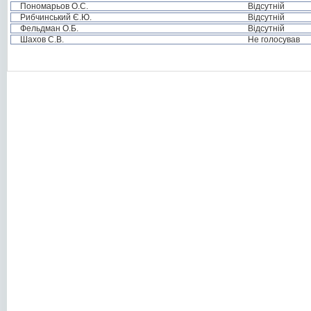
Пономарьов О.С.
Відсутній
Рибчинський Є.Ю.
Відсутній
Фельдман О.Б.
Відсутній
Шахов С.В.
Не голосував