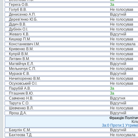
Герега О.В.
За
Голуб В.В.
Не голосував
Денисенко А.П.
Відсутній
Дерев’янко Ю.Б.
Не голосував
Дідич В.В.
Не голосував
Дубінін О.І.
Не голосував
Жеваго К.В.
Відсутній
Кишкар П.М.
Не голосував
Констанкевич І.М.
Не голосувала
Кривенко В.М.
Не голосував
Купрій В.М.
Не голосував
Литвин В.М.
Не голосував
Матвійчук Е.Л.
Відсутній
Мельничук С.П.
Не голосував
Мураєв Є.В.
Відсутній
Ничипоренко В.М.
Не голосував
Осуховський О.І.
Не голосував
Парубій А.В.
За
Пташник В.Ю.
За
Савченко Н.В.
Відсутня
Тарута С.О.
Відсутній
Шевченко В.Л.
Не голосував
Ярош Д.А.
Відсутній
Фракція Політич
Кіл
За:0 Проти:1 Утрима
Бакулін Є.М.
Відсутній
Бахтеєва Т.Д.
Не голосувала