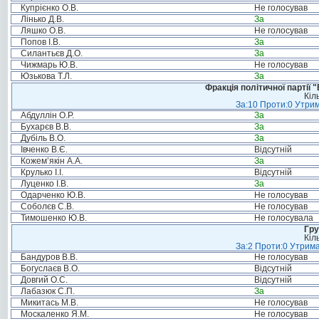
Купрієнко О.В.
Не голосував
Лінько Д.В.
За
Ляшко О.В.
Не голосував
Попов І.В.
За
Силантьєв Д.О.
За
Чижмарь Ю.В.
Не голосував
Юзькова Т.Л.
За
Фракція політичної партії
Кіл
За:10 Проти:0 Утрим
Абдуллін О.Р.
За
Бухарєв В.В.
За
Дубіль В.О.
За
Івченко В.Є.
Відсутній
Кожем’якін А.А.
За
Крулько І.І.
Відсутній
Луценко І.В.
За
Одарченко Ю.В.
Не голосував
Соболєв С.В.
Не голосував
Тимошенко Ю.В.
Не голосувала
Гру
Кіл
За:2 Проти:0 Утрима
Бандуров В.В.
Не голосував
Богуслаєв В.О.
Відсутній
Довгий О.С.
Відсутній
Лабазюк С.П.
За
Микитась М.В.
Не голосував
Москаленко Я.М.
Не голосував