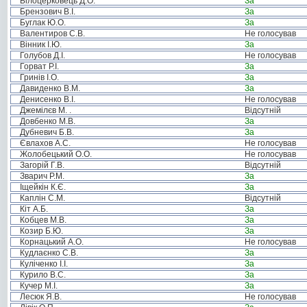
Білоцерковець Д.О.
За
Брензович В.І.
За
Буглак Ю.О.
За
Валентиров С.В.
Не голосував
Вінник І.Ю.
За
Голубов Д.І.
Не голосував
Горват Р.І.
За
Гринів І.О.
За
Давиденко В.М.
За
Денисенко В.І.
Не голосував
Джемілєв М. .
Відсутній
Довбенко М.В.
За
Дубневич Б.В.
За
Євлахов А.С.
Не голосував
Жолобецький О.О.
Не голосував
Загорій Г.В.
Відсутній
Зварич Р.М.
За
Іщейкін К.Є.
За
Каплін С.М.
Відсутній
Кіт А.Б.
За
Кобцев М.В.
За
Козир Б.Ю.
За
Корнацький А.О.
Не голосував
Кудлаєнко С.В.
За
Куліченко І.І.
За
Курило В.С.
За
Кучер М.І.
За
Лесюк Я.В.
Не голосував