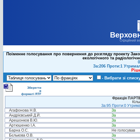
Верховн
Офіційний в
Поіменне голосування про повернення до розгляду проекту Зако
екологічного та радіологіч
0
За:206 Проти:1 Утрима
Ріш
- Вибрати зі списк
Зберегти
в
форматі RTF
Фракція ПАРТ
Кіль
За:95 Проти:0 Утрима
Агафонова Н.В.
За
Андрієвський Д.Й.
За
Арешонков В.Ю.
За
Артюшенко І.А.
За
Барна О.С.
Не голосував
Бєлькова О.В.
За