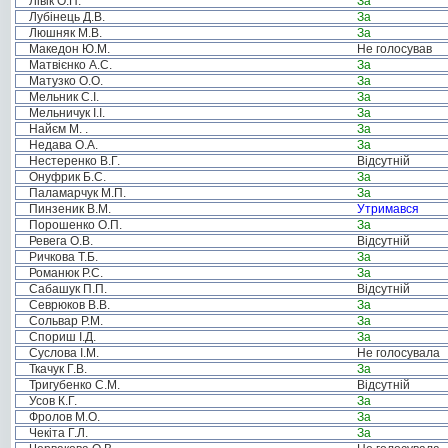
Лівік О.П.
За
Лубінець Д.В.
За
Люшняк М.В.
За
Македон Ю.М.
Не голосував
Матвієнко А.С.
За
Матузко О.О.
За
Мельник С.І.
За
Мельничук І.І.
За
Найєм М. .
За
Недава О.А.
За
Нестеренко В.Г.
Відсутній
Онуфрик Б.С.
За
Паламарчук М.П.
За
Пинзеник В.М.
Утримався
Порошенко О.П.
За
Ревега О.В.
Відсутній
Ричкова Т.Б.
За
Романюк Р.С.
За
Сабашук П.П.
Відсутній
Севрюков В.В.
За
Сольвар Р.М.
За
Спориш І.Д.
За
Суслова І.М.
Не голосувала
Ткачук Г.В.
За
Тригубенко С.М.
Відсутній
Усов К.Г.
За
Фролов М.О.
За
Чекіта Г.Л.
За