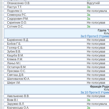
Опанасенко О.В.
Відсутній
Пастух Т.Т.
За
Подоляк І.І.
Не голосувала
Семенуха Р.С.
За
Сидорович Р.М.
За
Скрипник О.О.
Не голосував
Сотник О.С.
За
Група "
Кіл
За:0 Проти:0 Утрима
Барвіненко В.Д.
Не голосував
Бобов Г.Б.
Не голосував
Гєллєр Є.Б.
Не голосував
Зубик В.В.
Не голосував
Кацуба В.М.
Не голосував
Клімов Л.М.
Не голосував
Ланьо М.І.
Не голосував
Остапчук В.М.
Не голосував
Пресман О.С.
Не голосував
Святаш Д.В.
Не голосував
Шаповалов Ю.А.
Не голосував
Шкіря І.М.
Не голосував
Фракція Ради
Кіл
За:10 Проти:0 Утрим
Амельченко В.В.
Не голосував
Вовк В.І.
За
Заружко В.Л.
Не голосувала
Корчинська О.А.
За