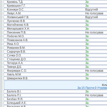
Кремінь Т.Д.
За
Кривошея Г.Г.
За
Ксенжук О.С.
Відсутній
Левус А.М.
Не голосував
Логвинський Г.В.
Відсутній
Лунченко В.В.
За
Матейченко К.В.
За
Мепарішвілі Х.Н.
За
Пинзеник П.В.
Не голосував
Побочіх М.О.
За
Помазанов А.В.
За
Река А.О.
За
Романюк В.М.
За
Сидорчук В.В.
За
Сочка О.О.
За
Стеценко Д.О.
За
Тетерук А.А.
За
Тимчук Д.Б.
За
Фаєрмарк С.О.
Не голосував
Хміль М.М.
За
Шкварилюк В.В.
За
Кіл
За:15 Проти:0 Утрима
Балога В.І.
За
Балога П.І.
Не голосував
Безбах Я.Я.
За
Білецький А.Є.
За
Веселова Н.В.
За