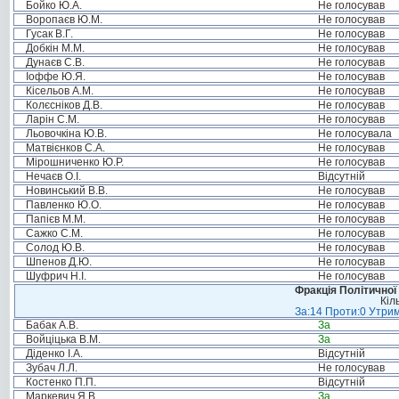
Бойко Ю.А.
Не голосував
Воропаєв Ю.М.
Не голосував
Гусак В.Г.
Не голосував
Добкін М.М.
Не голосував
Дунаєв С.В.
Не голосував
Іоффе Ю.Я.
Не голосував
Кісельов А.М.
Не голосував
Колєсніков Д.В.
Не голосував
Ларін С.М.
Не голосував
Льовочкіна Ю.В.
Не голосувала
Матвієнков С.А.
Не голосував
Мірошниченко Ю.Р.
Не голосував
Нечаєв О.І.
Відсутній
Новинський В.В.
Не голосував
Павленко Ю.О.
Не голосував
Папієв М.М.
Не голосував
Сажко С.М.
Не голосував
Солод Ю.В.
Не голосував
Шпенов Д.Ю.
Не голосував
Шуфрич Н.І.
Не голосував
Фракція Політичної
Кіл
За:14 Проти:0 Утрим
Бабак А.В.
За
Войціцька В.М.
За
Діденко І.А.
Відсутній
Зубач Л.Л.
Не голосував
Костенко П.П.
Відсутній
Маркевич Я.В.
За