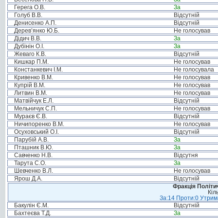
Герега О.В.
За
Голуб В.В.
Відсутній
Денисенко А.П.
Відсутній
Дерев’янко Ю.Б.
Не голосував
Дідич В.В.
За
Дубінін О.І.
За
Жеваго К.В.
Відсутній
Кишкар П.М.
Не голосував
Констанкевич І.М.
Не голосувала
Кривенко В.М.
Не голосував
Купрій В.М.
Не голосував
Литвин В.М.
Не голосував
Матвійчук Е.Л.
Відсутній
Мельничук С.П.
Не голосував
Мураєв Є.В.
Відсутній
Ничипоренко В.М.
Не голосував
Осуховський О.І.
Відсутній
Парубій А.В.
За
Пташник В.Ю.
За
Савченко Н.В.
Відсутня
Тарута С.О.
За
Шевченко В.Л.
Не голосував
Ярош Д.А.
Відсутній
Фракція Політич
Кіл
За:14 Проти:0 Утрима
Бакулін Є.М.
Відсутній
Бахтеєва Т.Д.
За