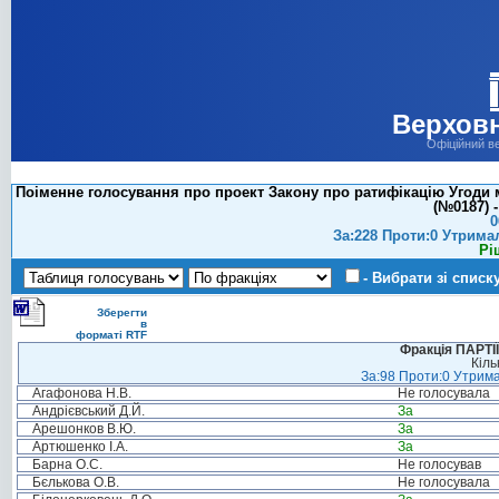
Верховн
Офіційний в
Поіменне голосування про проект Закону про ратифікацію Угоди 
(№0187) -
0
За:228 Проти:0 Утрима
Рі
- Вибрати зі списк
Зберегти
в
форматі RTF
Фракція ПАРТ
Кіль
За:98 Проти:0 Утрима
Агафонова Н.В.
Не голосувала
Андрієвський Д.Й.
За
Арешонков В.Ю.
За
Артюшенко І.А.
За
Барна О.С.
Не голосував
Бєлькова О.В.
Не голосувала