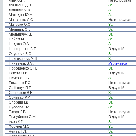
Лівік О.П.
Не голосував
Лубінець Д.В.
За
Люшняк М.В.
За
Македон Ю.М.
За
Матвієнко А.С.
Не голосував
Матузко О.О.
За
Мельник С.І.
За
Мельничук І.І.
За
Найєм М. .
За
Недава О.А.
За
Нестеренко В.Г.
Відсутній
Онуфрик Б.С.
За
Паламарчук М.П.
За
Пинзеник В.М.
Утримався
Порошенко О.П.
За
Ревега О.В.
Відсутній
Ричкова Т.Б.
За
Романюк Р.С.
Не голосував
Сабашук П.П.
Відсутній
Севрюков В.В.
За
Сольвар Р.М.
За
Спориш І.Д.
За
Суслова І.М.
За
Ткачук Г.В.
Не голосував
Тригубенко С.М.
Відсутній
Усов К.Г.
За
Фролов М.О.
За
Чекіта Г.Л.
За