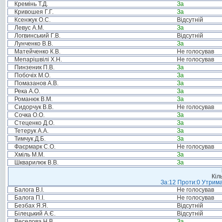
Кремінь Т.Д.
За
Кривошея Г.Г.
За
Ксенжук О.С.
Відсутній
Левус А.М.
За
Логвинський Г.В.
Відсутній
Лунченко В.В.
За
Матейченко К.В.
Не голосував
Мепарішвілі Х.Н.
Не голосував
Пинзеник П.В.
За
Побочіх М.О.
За
Помазанов А.В.
За
Река А.О.
За
Романюк В.М.
За
Сидорчук В.В.
Не голосував
Сочка О.О.
За
Стеценко Д.О.
За
Тетерук А.А.
За
Тимчук Д.Б.
За
Фаєрмарк С.О.
Не голосував
Хміль М.М.
За
Шкварилюк В.В.
За
Кіл
За:12 Проти:0 Утрима
Балога В.І.
Не голосував
Балога П.І.
Не голосував
Безбах Я.Я.
Відсутній
Білецький А.Є.
Відсутній
Веселова Н.В.
За