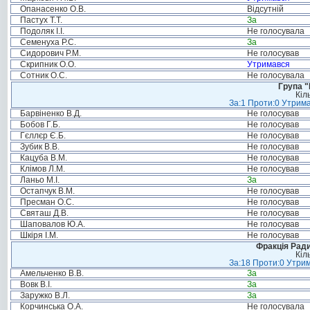
Опанасенко О.В.
Відсутній
Пастух Т.Т.
За
Подоляк І.І.
Не голосувала
Семенуха Р.С.
За
Сидорович Р.М.
Не голосував
Скрипник О.О.
Утримався
Сотник О.С.
Не голосувала
Група "
Кіл
За:1 Проти:0 Утрима
Барвіненко В.Д.
Не голосував
Бобов Г.Б.
Не голосував
Гєллєр Є.Б.
Не голосував
Зубик В.В.
Не голосував
Кацуба В.М.
Не голосував
Клімов Л.М.
Не голосував
Ланьо М.І.
За
Остапчук В.М.
Не голосував
Пресман О.С.
Не голосував
Святаш Д.В.
Не голосував
Шаповалов Ю.А.
Не голосував
Шкіря І.М.
Не голосував
Фракція Ради
Кіл
За:18 Проти:0 Утрим
Амельченко В.В.
За
Вовк В.І.
За
Заружко В.Л.
За
Корчинська О.А.
Не голосувала