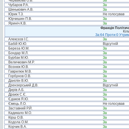
Червакова О.В.
За
Чубаров Р.А.
За
Шинькович А.В.
За
Юрик Т.З.
Не голосував
Юрчишин П.В.
За
Яриніч К.В.
За
Фракція Політи
Кіл
За:64 Проти:0 Утрим
Алексєєв І.С.
За
Бабій Ю.Ю.
Відсутній
Береза Ю.М.
За
Бондар М.Л.
За
Бурбак М.Ю.
За
Величкович М.Р.
За
Вознюк Ю.В.
За
Гаврилюк М.В.
За
Горбунов О.В.
За
Данілін В.Ю.
За
Дзензерський Д.В.
Відсутній
Дирів А.Б.
За
Драюк С.Є.
За
Єдаков Я.Ю.
За
Ємець Л.О.
Не голосував
Заставний Р.Й.
За
Кадикало М.О.
За
Кірш О.В.
За
Кодола О.М.
За
Корчик В.А.
За