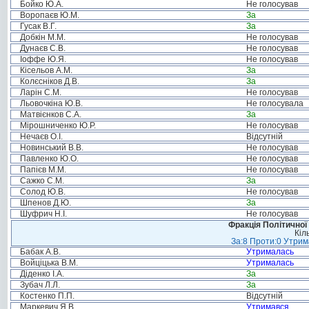
Бойко Ю.А.
Не голосував
Воропаєв Ю.М.
За
Гусак В.Г.
За
Добкін М.М.
Не голосував
Дунаєв С.В.
Не голосував
Іоффе Ю.Я.
Не голосував
Кісельов А.М.
За
Колєсніков Д.В.
За
Ларін С.М.
Не голосував
Льовочкіна Ю.В.
Не голосувала
Матвієнков С.А.
За
Мірошниченко Ю.Р.
Не голосував
Нечаєв О.І.
Відсутній
Новинський В.В.
Не голосував
Павленко Ю.О.
Не голосував
Папієв М.М.
Не голосував
Сажко С.М.
За
Солод Ю.В.
Не голосував
Шпенов Д.Ю.
За
Шуфрич Н.І.
Не голосував
Фракція Політичної
Кіл
За:8 Проти:0 Утрим
Бабак А.В.
Утрималась
Войціцька В.М.
Утрималась
Діденко І.А.
За
Зубач Л.Л.
За
Костенко П.П.
Відсутній
Маркевич Я.В.
Утримався