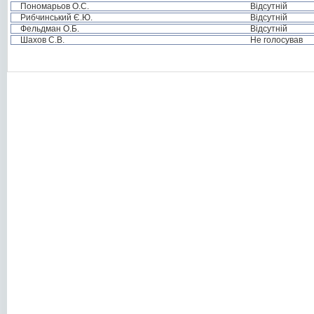
Пономарьов О.С.
Відсутній
Рибчинський Є.Ю.
Відсутній
Фельдман О.Б.
Відсутній
Шахов С.В.
Не голосував