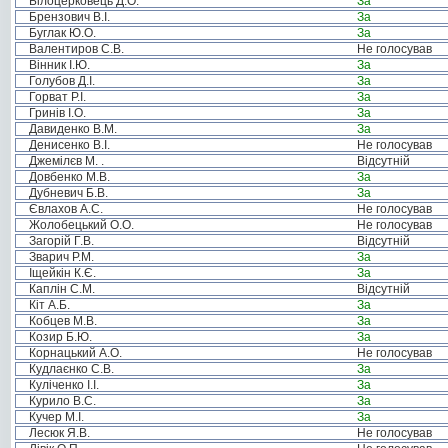
Білоцерковець Д.О.
За
Брензович В.І.
За
Буглак Ю.О.
За
Валентиров С.В.
Не голосував
Вінник І.Ю.
За
Голубов Д.І.
За
Горват Р.І.
За
Гринів І.О.
За
Давиденко В.М.
За
Денисенко В.І.
Не голосував
Джемілєв М. .
Відсутній
Довбенко М.В.
За
Дубневич Б.В.
За
Євлахов А.С.
Не голосував
Жолобецький О.О.
Не голосував
Загорій Г.В.
Відсутній
Зварич Р.М.
За
Іщейкін К.Є.
За
Каплін С.М.
Відсутній
Кіт А.Б.
За
Кобцев М.В.
За
Козир Б.Ю.
За
Корнацький А.О.
Не голосував
Кудлаєнко С.В.
За
Куліченко І.І.
За
Курило В.С.
За
Кучер М.І.
За
Лесюк Я.В.
Не голосував