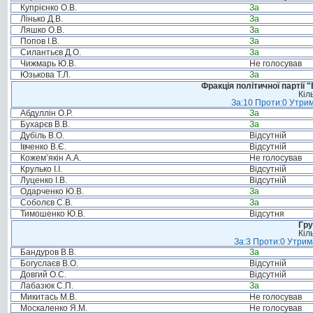
Купрієнко О.В.
За
Лінько Д.В.
За
Ляшко О.В.
За
Попов І.В.
За
Силантьєв Д.О.
За
Чижмарь Ю.В.
Не голосував
Юзькова Т.Л.
За
Фракція політичної партії
Кіл
За:10 Проти:0 Утрим
Абдуллін О.Р.
За
Бухарєв В.В.
За
Дубіль В.О.
Відсутній
Івченко В.Є.
Відсутній
Кожем’якін А.А.
Не голосував
Крулько І.І.
Відсутній
Луценко І.В.
Відсутній
Одарченко Ю.В.
За
Соболєв С.В.
За
Тимошенко Ю.В.
Відсутня
Гру
Кіл
За:3 Проти:0 Утрим
Бандуров В.В.
За
Богуслаєв В.О.
Відсутній
Довгий О.С.
Відсутній
Лабазюк С.П.
За
Микитась М.В.
Не голосував
Москаленко Я.М.
Не голосував