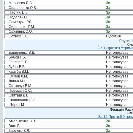
Маркевич Я.В.
За
Опанасенко О.В.
За
Пастух Т.Т.
За
Подоляк І.І.
За
Семенуха Р.С.
За
Сидорович Р.М.
За
Скрипник О.О.
За
Сотник О.С.
Відсутня
Група "
Кіл
За:1 Проти:0 Утрима
Барвіненко В.Д.
Не голосував
Бобов Г.Б.
Не голосував
Гєллєр Є.Б.
Не голосував
Зубик В.В.
Не голосував
Кацуба В.М.
Не голосував
Клімов Л.М.
Не голосував
Ланьо М.І.
Не голосував
Остапчук В.М.
Не голосував
Пресман О.С.
Не голосував
Святаш Д.В.
Не голосував
Шаповалов Ю.А.
Не голосував
Шкіря І.М.
Не голосував
Фракція Ради
Кіл
За:15 Проти:0 Утрим
Амельченко В.В.
За
Вовк В.І.
За
Заружко В.Л.
За