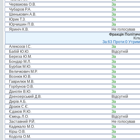
Червакова О.В.
За
Чубаров Р.А.
За
Шинькович А.В.
За
Юрик Т.З.
За
Юрчишин П.В.
За
Яриніч К.В.
Не голосував
Фракція Політи
Кіл
За:63 Проти:0 Утрима
Алексєєв І.С.
За
Бабій Ю.Ю.
Відсутній
Береза Ю.М.
За
Бондар М.Л.
За
Бурбак М.Ю.
За
Величкович М.Р.
За
Вознюк Ю.В.
За
Гаврилюк М.В.
За
Горбунов О.В.
За
Данілін В.Ю.
За
Дзензерський Д.В.
Відсутній
Дирів А.Б.
За
Драюк С.Є.
За
Єдаков Я.Ю.
За
Ємець Л.О.
Відсутній
Заставний Р.Й.
Не голосував
Кадикало М.О.
За
Кірш О.В.
За
Кодола О.М.
За