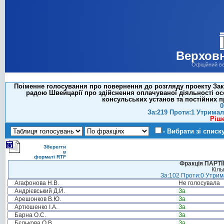
Верховн
Офіційний в
Поіменне голосування про повернення до розгляду проекту Зак
радою Швейцарії про здійснення оплачуваної діяльності о
консульських установ та постійних п
0
За:219 Проти:1 Утримал
Ріш
- Вибрати зі списк
Зберегти
в
форматі RTF
Фракція ПАРТ
Кіль
За:102 Проти:0 Утрима
Агафонова Н.В.
Не голосувала
Андрієвський Д.Й.
За
Арешонков В.Ю.
За
Артюшенко І.А.
За
Барна О.С.
За
Бєлькова О.В.
За