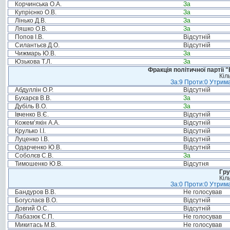
Корчинська О.А.
За
Купрієнко О.В.
За
Лінько Д.В.
За
Ляшко О.В.
За
Попов І.В.
Відсутній
Силантьєв Д.О.
Відсутній
Чижмарь Ю.В.
За
Юзькова Т.Л.
За
Фракція політичної партії
Кіл
За:9 Проти:0 Утрима
Абдуллін О.Р.
Відсутній
Бухарєв В.В.
За
Дубіль В.О.
За
Івченко В.Є.
Відсутній
Кожем’якін А.А.
Відсутній
Крулько І.І.
Відсутній
Луценко І.В.
Відсутній
Одарченко Ю.В.
Відсутній
Соболєв С.В.
За
Тимошенко Ю.В.
Відсутня
Гру
Кіл
За:0 Проти:0 Утрима
Бандуров В.В.
Не голосував
Богуслаєв В.О.
Відсутній
Довгий О.С.
Відсутній
Лабазюк С.П.
Не голосував
Микитась М.В.
Не голосував