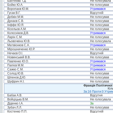
Бахтеєва Т.Д.
Не голосувала
Бойко Ю.А.
Не голосував
Воропаєв Ю.М.
Утримався
Гусак В.Г.
Відсутній
Добкін М.М.
Не голосував
Дунаєв С.В.
Не голосував
Іоффе Ю.Я.
Не голосував
Кісельов А.М.
Не голосував
Колєсніков Д.В.
Утримався
Ларін С.М.
Не голосував
Льовочкіна Ю.В.
Не голосувала
Матвієнков С.А.
Утримався
Мірошниченко Ю.Р.
Не голосував
Нечаєв О.І.
Відсутній
Новинський В.В.
Не голосував
Павленко Ю.О.
Утримався
Папієв М.М.
Утримався
Сажко С.М.
Утримався
Солод Ю.В.
Не голосував
Шпенов Д.Ю.
Не голосував
Шуфрич Н.І.
Не голосував
Фракція Політичної
Кіл
За:16 Проти:0 Утрим
Бабак А.В.
Відсутня
Войціцька В.М.
Не голосувала
Діденко І.А.
За
Зубач Л.Л.
Не голосував
Костенко П.П.
Відсутній