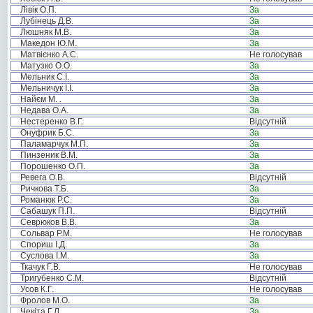
Лівік О.П.
За
Лубінець Д.В.
За
Люшняк М.В.
За
Македон Ю.М.
За
Матвієнко А.С.
Не голосував
Матузко О.О.
За
Мельник С.І.
За
Мельничук І.І.
За
Найєм М. .
За
Недава О.А.
За
Нестеренко В.Г.
Відсутній
Онуфрик Б.С.
За
Паламарчук М.П.
За
Пинзеник В.М.
За
Порошенко О.П.
За
Ревега О.В.
Відсутній
Ричкова Т.Б.
За
Романюк Р.С.
За
Сабашук П.П.
Відсутній
Севрюков В.В.
За
Сольвар Р.М.
Не голосував
Спориш І.Д.
За
Суслова І.М.
За
Ткачук Г.В.
Не голосував
Тригубенко С.М.
Відсутній
Усов К.Г.
Не голосував
Фролов М.О.
За
Чекіта Г.Л.
За