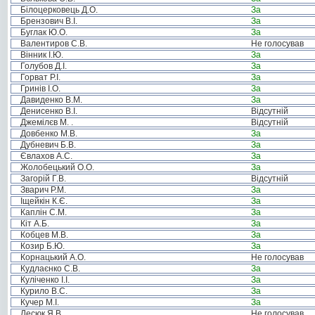
Білоцерковець Д.О.
За
Брензович В.І.
За
Буглак Ю.О.
За
Валентиров С.В.
Не голосував
Вінник І.Ю.
За
Голубов Д.І.
За
Горват Р.І.
За
Гринів І.О.
За
Давиденко В.М.
За
Денисенко В.І.
Відсутній
Джемілєв М. .
Відсутній
Довбенко М.В.
За
Дубневич Б.В.
За
Євлахов А.С.
За
Жолобецький О.О.
За
Загорій Г.В.
Відсутній
Зварич Р.М.
За
Іщейкін К.Є.
За
Каплін С.М.
За
Кіт А.Б.
За
Кобцев М.В.
За
Козир Б.Ю.
За
Корнацький А.О.
Не голосував
Кудлаєнко С.В.
За
Куліченко І.І.
За
Курило В.С.
За
Кучер М.І.
За
Лесюк Я.В.
Не голосував