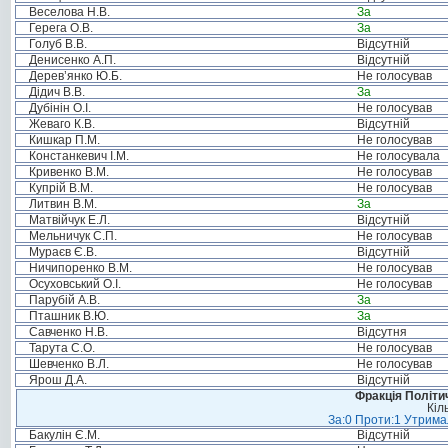
Веселова Н.В.
За
Герега О.В.
За
Голуб В.В.
Відсутній
Денисенко А.П.
Відсутній
Дерев’янко Ю.Б.
Не голосував
Дідич В.В.
За
Дубінін О.І.
Не голосував
Жеваго К.В.
Відсутній
Кишкар П.М.
Не голосував
Констанкевич І.М.
Не голосувала
Кривенко В.М.
Не голосував
Купрій В.М.
Не голосував
Литвин В.М.
За
Матвійчук Е.Л.
Відсутній
Мельничук С.П.
Не голосував
Мураєв Є.В.
Відсутній
Ничипоренко В.М.
Не голосував
Осуховський О.І.
Не голосував
Парубій А.В.
За
Пташник В.Ю.
За
Савченко Н.В.
Відсутня
Тарута С.О.
Не голосував
Шевченко В.Л.
Не голосував
Ярош Д.А.
Відсутній
Фракція Політич
Кіл
За:0 Проти:1 Утримал
Бакулін Є.М.
Відсутній