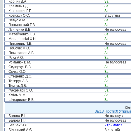
Корчик В.А.
За
Кремінь Т.Д.
За
Кривошея Г.Г.
За
Ксенжук О.С.
Відсутній
Левус А.М.
За
Логвинський Г.В.
За
Лунченко В.В.
Не голосував
Матейченко К.В.
За
Мепарішвілі Х.Н.
За
Пинзеник П.В.
Не голосував
Побочіх М.О.
За
Помазанов А.В.
За
Река А.О.
За
Романюк В.М.
Не голосував
Сидорчук В.В.
За
Сочка О.О.
За
Стеценко Д.О.
За
Тетерук А.А.
За
Тимчук Д.Б.
За
Фаєрмарк С.О.
За
Хміль М.М.
За
Шкварилюк В.В.
За
Кіл
За:13 Проти:0 Утрима
Балога В.І.
Не голосував
Балога П.І.
Не голосував
Безбах Я.Я.
Утримався
Білецький А.Є.
Відсутній