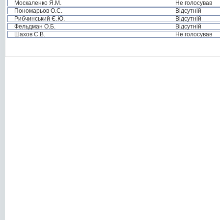
Москаленко Я.М.
Не голосував
Пономарьов О.С.
Відсутній
Рибчинський Є.Ю.
Відсутній
Фельдман О.Б.
Відсутній
Шахов С.В.
Не голосував