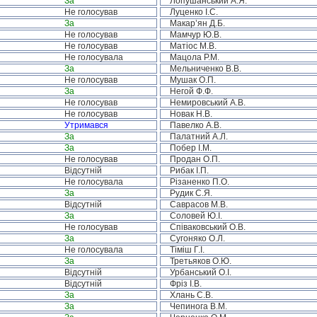
За
Лопушанський А.Я.
Не голосував
Луценко І.С.
За
Макар’ян Д.Б.
Не голосував
Мамчур Ю.В.
Не голосував
Матіос М.В.
Не голосувала
Мацола Р.М.
За
Мельниченко В.В.
Не голосував
Мушак О.П.
За
Негой Ф.Ф.
Не голосував
Немировський А.В.
Не голосував
Новак Н.В.
Утримався
Павелко А.В.
За
Палатний А.Л.
За
Побер І.М.
Не голосував
Продан О.П.
Відсутній
Рибак І.П.
Не голосувала
Різаненко П.О.
За
Рудик С.Я.
Відсутній
Саврасов М.В.
За
Соловей Ю.І.
Не голосував
Співаковський О.В.
За
Сугоняко О.Л.
Не голосувала
Тіміш Г.І.
За
Третьяков О.Ю.
Відсутній
Урбанський О.І.
Відсутній
Фріз І.В.
За
Хлань С.В.
За
Чепинога В.М.