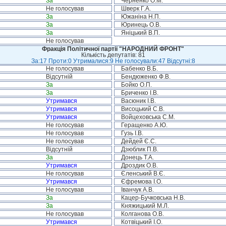
За
Черненко О.М.
Не голосував
Шверк Г.А.
За
Южаніна Н.П.
За
Юринець О.В.
За
Яніцький В.П.
Не голосував
Фракція Політичної партії "НАРОДНИЙ ФРОНТ"
Кількість депутатів: 81
За:17 Проти:0 Утрималися:9 Не голосували:47 Відсутні:8
Не голосував
Бабенко В.Б.
Відсутній
Бендюженко Ф.В.
За
Бойко О.П.
За
Бриченко І.В.
Утримався
Васюник І.В.
Утримався
Висоцький С.В.
Утримався
Войцеховська С.М.
Не голосував
Геращенко А.Ю.
Не голосував
Гузь І.В.
Не голосував
Дейдей Є.С.
Відсутній
Дзюблик П.В.
За
Донець Т.А.
Утримався
Дроздик О.В.
Не голосував
Єленський В.Є.
Утримався
Єфремова І.О.
Не голосував
Іванчук А.В.
За
Кацер-Бучковська Н.В.
За
Княжицький М.Л.
Не голосував
Колганова О.В.
Утримався
Котвіцький І.О.