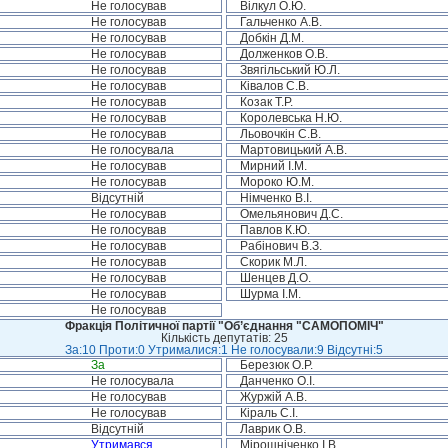
Не голосував
Вілкул О.Ю.
Не голосував
Гальченко А.В.
Не голосував
Добкін Д.М.
Не голосував
Долженков О.В.
Не голосував
Звягільський Ю.Л.
Не голосував
Ківалов С.В.
Не голосував
Козак Т.Р.
Не голосував
Королевська Н.Ю.
Не голосував
Льовочкін С.В.
Не голосувала
Мартовицький А.В.
Не голосував
Мирний І.М.
Не голосував
Мороко Ю.М.
Відсутній
Німченко В.І.
Не голосував
Омельянович Д.С.
Не голосував
Павлов К.Ю.
Не голосував
Рабінович В.З.
Не голосував
Скорик М.Л.
Не голосував
Шенцев Д.О.
Не голосував
Шурма І.М.
Не голосував
Фракція Політичної партії "Об’єднання "САМОПОМІЧ"
Кількість депутатів: 25
За:10 Проти:0 Утрималися:1 Не голосували:9 Відсутні:5
За
Березюк О.Р.
Не голосувала
Данченко О.І.
Не голосував
Журжій А.В.
Не голосував
Кіраль С.І.
Відсутній
Лаврик О.В.
Утримався
Мірошніченко І.В.