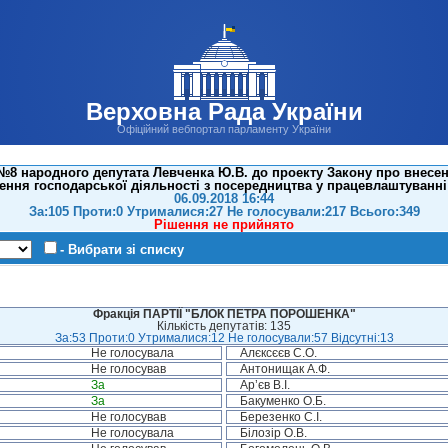
Верховна Рада України
Офіційний вебпортал парламенту України
8 народного депутата Левченка Ю.В. до проекту Закону про внесен
ння господарської діяльності з посередництва у працевлаштуванні
06.09.2018 16:44
За:105 Проти:0 Утрималися:27 Не голосували:217 Всього:349
Рішення не прийнято
- Вибрати зі списку
Фракція ПАРТІЇ "БЛОК ПЕТРА ПОРОШЕНКА"
Кількість депутатів: 135
За:53 Проти:0 Утрималися:12 Не голосували:57 Відсутні:13
Не голосувала
Алєксєєв С.О.
Не голосував
Антонищак А.Ф.
За
Ар’єв В.І.
За
Бакуменко О.Б.
Не голосував
Березенко С.І.
Не голосувала
Білозір О.В.