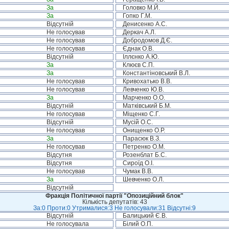
За
Головко М.Й.
За
Гопко Г.М.
Відсутній
Денисенко А.С.
Не голосував
Деркач А.Л.
Не голосував
Добродомов Д.Є.
Не голосував
Єднак О.В.
Відсутній
Іллєнко А.Ю.
За
Клюєв С.П.
За
Константіновський В.Л.
Не голосував
Кривохатько В.В.
Не голосував
Левченко Ю.В.
За
Марченко О.О.
Відсутній
Матківський Б.М.
Не голосував
Міщенко С.Г.
Відсутній
Мусій О.С.
Не голосував
Онищенко О.Р.
За
Парасюк В.З.
Не голосував
Петренко О.М.
Відсутня
Розенблат Б.С.
Відсутня
Сироїд О.І.
Не голосував
Чумак В.В.
За
Шевченко О.Л.
Відсутній
Фракція Політичної партії "Опозиційний блок"
Кількість депутатів: 43
За:0 Проти:0 Утрималися:3 Не голосували:31 Відсутні:9
Відсутній
Балицький Є.В.
Не голосувала
Білий О.П.