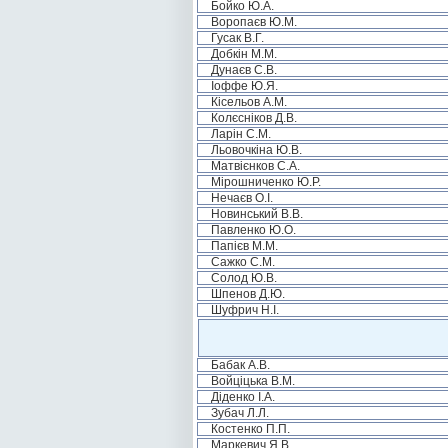
Бойко Ю.А.
Воропаєв Ю.М.
Гусак В.Г.
Добкін М.М.
Дунаєв С.В.
Іоффе Ю.Я.
Кісельов А.М.
Колєсніков Д.В.
Ларін С.М.
Льовочкіна Ю.В.
Матвієнков С.А.
Мірошниченко Ю.Р.
Нечаєв О.І.
Новинський В.В.
Павленко Ю.О.
Папієв М.М.
Сажко С.М.
Солод Ю.В.
Шпенов Д.Ю.
Шуфрич Н.І.
Бабак А.В.
Войціцька В.М.
Діденко І.А.
Зубач Л.Л.
Костенко П.П.
Маркевич Я.В.