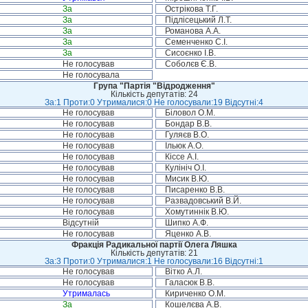
За
Острікова Т.Г.
За
Підлісецький Л.Т.
За
Романова А.А.
За
Семенченко С.І.
За
Сисоєнко І.В.
Не голосував
Соболєв Є.В.
Не голосувала
Група "Партія "Відродження"
Кількість депутатів: 24
За:1 Проти:0 Утрималися:0 Не голосували:19 Відсутні:4
Не голосував
Біловол О.М.
Не голосував
Бондар В.В.
Не голосував
Гуляєв В.О.
Не голосував
Ільюк А.О.
Не голосував
Кіссе А.І.
Не голосував
Кулініч О.І.
Не голосував
Мисик В.Ю.
Не голосував
Писаренко В.В.
Не голосував
Развадовський В.Й.
Не голосував
Хомутиннік В.Ю.
Відсутній
Шипко А.Ф.
Не голосував
Яценко А.В.
Фракція Радикальної партії Олега Ляшка
Кількість депутатів: 21
За:3 Проти:0 Утрималися:1 Не голосували:16 Відсутні:1
Не голосував
Вітко А.Л.
Не голосував
Галасюк В.В.
Утрималась
Кириченко О.М.
За
Кошелєва А.В.