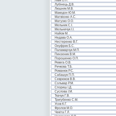
Лівік О.П.
Лубінець Д.В.
Люшняк М.В.
Македон Ю.М.
Матвієнко А.С.
Матузко О.О.
Мельник С.І.
Мельничук І.І.
Найєм М. .
Недава О.А.
Нестеренко В.Г.
Онуфрик Б.С.
Паламарчук М.П.
Пинзеник В.М.
Порошенко О.П.
Ревега О.В.
Ричкова Т.Б.
Романюк Р.С.
Сабашук П.П.
Севрюков В.В.
Сольвар Р.М.
Спориш І.Д.
Суслова І.М.
Ткачук Г.В.
Тригубенко С.М.
Усов К.Г.
Фролов М.О.
Чекіта Г.Л.