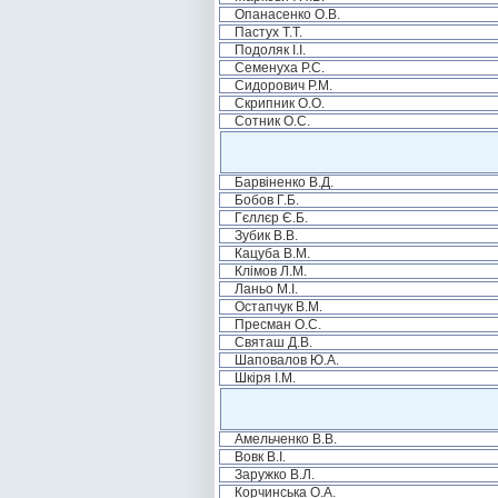
Опанасенко О.В.
Пастух Т.Т.
Подоляк І.І.
Семенуха Р.С.
Сидорович Р.М.
Скрипник О.О.
Сотник О.С.
Барвіненко В.Д.
Бобов Г.Б.
Гєллєр Є.Б.
Зубик В.В.
Кацуба В.М.
Клімов Л.М.
Ланьо М.І.
Остапчук В.М.
Пресман О.С.
Святаш Д.В.
Шаповалов Ю.А.
Шкіря І.М.
Амельченко В.В.
Вовк В.І.
Заружко В.Л.
Корчинська О.А.