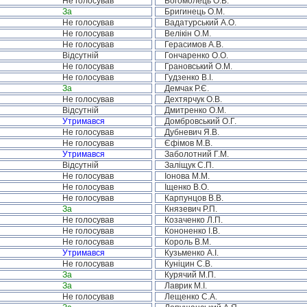
Не голосував
Богомолець О.В.
За
Бригинець О.М.
Не голосував
Вадатурський А.О.
Не голосував
Велікін О.М.
Не голосував
Герасимов А.В.
Відсутній
Гончаренко О.О.
Не голосував
Грановський О.М.
Не голосував
Гудзенко В.І.
За
Демчак Р.Є.
Не голосував
Дехтярчук О.В.
Відсутній
Дмитренко О.М.
Утримався
Домбровський О.Г.
Не голосував
Дубневич Я.В.
Не голосував
Єфімов М.В.
Утримався
Заболотний Г.М.
Відсутній
Заліщук С.П.
Не голосував
Іонова М.М.
Не голосував
Іщенко В.О.
Не голосував
Карпунцов В.В.
За
Князевич Р.П.
Не голосував
Козаченко Л.П.
Не голосував
Кононенко І.В.
Не голосував
Король В.М.
Утримався
Кузьменко А.І.
Не голосував
Куніцин С.В.
За
Курячий М.П.
За
Лаврик М.І.
Не голосував
Лещенко С.А.