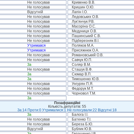
Не голосував
Кривенко В.В.
Не голосував
Кришин О.Ю.
Відсутній
Лапін І.О.
Не голосував
Ледовських О.В.
Не голосував
Лук’янчук Р.В.
Не голосував
Масоріна О.С.
Не голосував
Медуниця О.В.
Не голосував
Пашинський С.В.
Не голосував
Підберезняк В.І.
Утримався
Поляков М.А.
Утримався
Присяжнюк О.А.
Не голосував
Романовський О.В.
Не голосував
Савчук Ю.П.
За
Соляр В.М.
Не голосував
Сташук В.Ф.
За
Сюмар В.П.
За
Тимошенко Ю.В.
Не голосував
Унгурян П.Я.
Не голосував
Федорук М.Т.
Не голосував
Чорновол Т.М.
За
Позафракційні
Кількість депутатів: 55
За:14 Проти:0 Утрималися:1 Не голосували:22 Відсутні:18
За
Балога І.І.
Не голосував
Батенко Т.І.
Не голосував
Береза Б.Ю.
Відсутній
Бублик Ю.В.
За
Геращенко І.В.