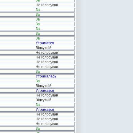
За
Не голосував
За
За
За
За
За
За
За
Утримався
Відсутній
Не голосував
Не голосував
Не голосував
Не голосував
За
Утрималась
За
Відсутній
Утримався
Не голосував
Відсутній
За
Утримався
Не голосував
Не голосував
Не голосував
За