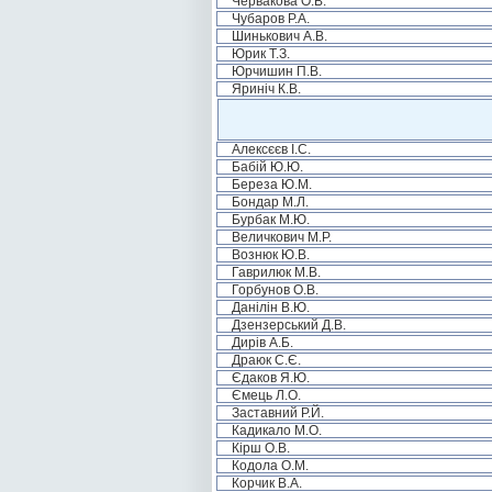
Червакова О.В.
Чубаров Р.А.
Шинькович А.В.
Юрик Т.З.
Юрчишин П.В.
Яриніч К.В.
Алексєєв І.С.
Бабій Ю.Ю.
Береза Ю.М.
Бондар М.Л.
Бурбак М.Ю.
Величкович М.Р.
Вознюк Ю.В.
Гаврилюк М.В.
Горбунов О.В.
Данілін В.Ю.
Дзензерський Д.В.
Дирів А.Б.
Драюк С.Є.
Єдаков Я.Ю.
Ємець Л.О.
Заставний Р.Й.
Кадикало М.О.
Кірш О.В.
Кодола О.М.
Корчик В.А.