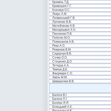
Кремінь Т.Д.
Кривошея Г.Г.
Ксенжук О.С.
Левус А.М.
Логвинський Г.В.
Лунченко В.В.
Матейченко К.В.
Мепарішвілі Х.Н.
Пинзеник П.В.
Побочіх М.О.
Помазанов А.В.
Река А.О.
Романюк В.М.
Сидорчук В.В.
Сочка О.О.
Стеценко Д.О.
Тетерук А.А.
Тимчук Д.Б.
Фаєрмарк С.О.
Хміль М.М.
Шкварилюк В.В.
Балога В.І.
Балога П.І.
Безбах Я.Я.
Білецький А.Є.
Веселова Н.В.