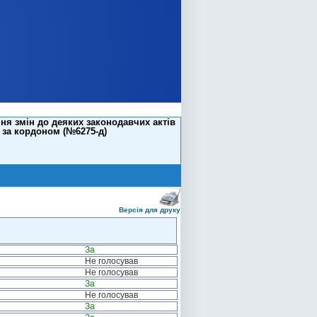
ня змін до деяких законодавчих актів
 за кордоном (№6275-д)
Версія для друку
За
Не голосував
Не голосував
За
Не голосував
За