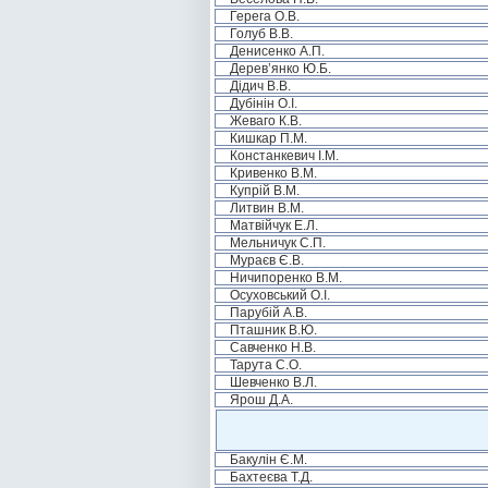
Герега О.В.
Голуб В.В.
Денисенко А.П.
Дерев’янко Ю.Б.
Дідич В.В.
Дубінін О.І.
Жеваго К.В.
Кишкар П.М.
Констанкевич І.М.
Кривенко В.М.
Купрій В.М.
Литвин В.М.
Матвійчук Е.Л.
Мельничук С.П.
Мураєв Є.В.
Ничипоренко В.М.
Осуховський О.І.
Парубій А.В.
Пташник В.Ю.
Савченко Н.В.
Тарута С.О.
Шевченко В.Л.
Ярош Д.А.
Бакулін Є.М.
Бахтеєва Т.Д.