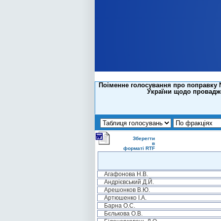
Поіменне голосування про поправку №
України щодо провадже
Зберегти
в
форматі RTF
Агафонова Н.В.
Андрієвський Д.Й.
Арешонков В.Ю.
Артюшенко І.А.
Барна О.С.
Бєлькова О.В.