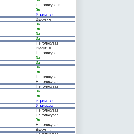
За
Не голосувала
За
Утримався
Відсутня
За
За
За
За
Не голосував
Відсутня
Не голосував
За
За
За
За
Не голосував
Не голосував
Не голосував
За
За
Утримався
Утримався
Не голосував
Не голосував
За
Не голосував
Відсутній