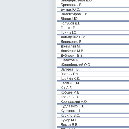
Білоцерковець Д.О.
Брензович В.І.
Буглак Ю.О.
Валентиров С.В.
Вінник І.Ю.
Голубов Д.І.
Горват Р.І.
Гринів І.О.
Давиденко В.М.
Денисенко В.І.
Джемілєв М. .
Довбенко М.В.
Дубневич Б.В.
Євлахов А.С.
Жолобецький О.О.
Загорій Г.В.
Зварич Р.М.
Іщейкін К.Є.
Каплін С.М.
Кіт А.Б.
Кобцев М.В.
Козир Б.Ю.
Корнацький А.О.
Кудлаєнко С.В.
Куліченко І.І.
Курило В.С.
Кучер М.І.
Лесюк Я.В.