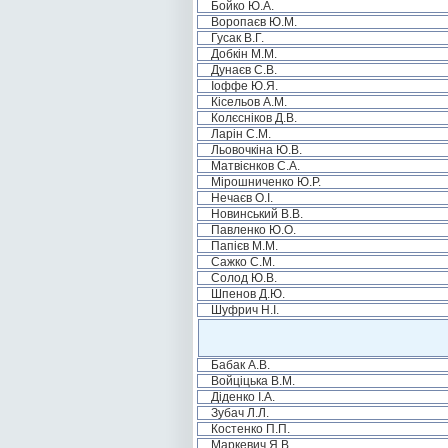
Бойко Ю.А.
Воропаєв Ю.М.
Гусак В.Г.
Добкін М.М.
Дунаєв С.В.
Іоффе Ю.Я.
Кісельов А.М.
Колєсніков Д.В.
Ларін С.М.
Льовочкіна Ю.В.
Матвієнков С.А.
Мірошниченко Ю.Р.
Нечаєв О.І.
Новинський В.В.
Павленко Ю.О.
Папієв М.М.
Сажко С.М.
Солод Ю.В.
Шпенов Д.Ю.
Шуфрич Н.І.
Бабак А.В.
Войціцька В.М.
Діденко І.А.
Зубач Л.Л.
Костенко П.П.
Маркевич Я.В.