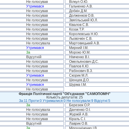
Не голосував
Вілкул О.Ю.
Утримався
Гальченко А.В.
Не голосував
Добкін Д.М.
Не голосував
Долженков О.В.
Не голосував
Звягільський Ю.Л.
Не голосував
Ківалов С.В.
Не голосував
Козак Т.Р.
Не голосував
Королевська Н.Ю.
Не голосував
Льовочкін С.В.
Не голосувала
Мартовицький А.В.
Утримався
Мирний І.М.
За
Мороко Ю.М.
Відсутній
Німченко В.І.
Не голосував
Омельянович Д.С.
Не голосував
Павлов К.Ю.
Не голосував
Рабінович В.З.
Утримався
Скорик М.Л.
Не голосував
Шенцев Д.О.
Утримався
Шурма І.М.
Не голосував
Фракція Політичної партії "Об’єднання "САМОПОМІЧ"
Кількість депутатів: 25
За:11 Проти:0 Утрималися:0 Не голосували:9 Відсутні:5
За
Березюк О.Р.
Не голосувала
Данченко О.І.
Не голосував
Журжій А.В.
Не голосував
Кіраль С.І.
Відсутній
Лаврик О.В.
За
Мірошніченко І.В.