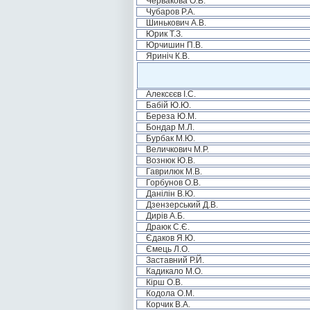
Червакова О.В.
Чубаров Р.А.
Шинькович А.В.
Юрик Т.З.
Юрчишин П.В.
Яриніч К.В.
Алексєєв І.С.
Бабій Ю.Ю.
Береза Ю.М.
Бондар М.Л.
Бурбак М.Ю.
Величкович М.Р.
Вознюк Ю.В.
Гаврилюк М.В.
Горбунов О.В.
Данілін В.Ю.
Дзензерський Д.В.
Дирів А.Б.
Драюк С.Є.
Єдаков Я.Ю.
Ємець Л.О.
Заставний Р.Й.
Кадикало М.О.
Кірш О.В.
Кодола О.М.
Корчик В.А.