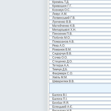
Кремінь Т.Д.
Кривошея Г.Г.
Ксенжук О.С.
Левус А.М.
Логвинський Г.В.
Лунченко В.В.
Матейченко К.В.
Мепарішвілі Х.Н.
Пинзеник П.В.
Побочіх М.О.
Помазанов А.В.
Река А.О.
Романюк В.М.
Сидорчук В.В.
Сочка О.О.
Стеценко Д.О.
Тетерук А.А.
Тимчук Д.Б.
Фаєрмарк С.О.
Хміль М.М.
Шкварилюк В.В.
Балога В.І.
Балога П.І.
Безбах Я.Я.
Білецький А.Є.
Веселова Н.В.