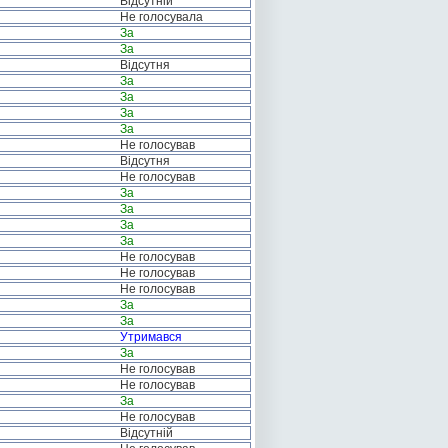
Відсутній
Не голосувала
За
За
Відсутня
За
За
За
За
Не голосував
Відсутня
Не голосував
За
За
За
За
Не голосував
Не голосував
Не голосував
За
За
Утримався
За
Не голосував
Не голосував
За
Не голосував
Відсутній