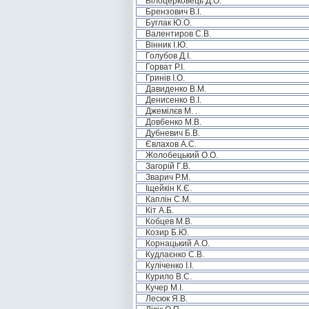
Білоцерковець Д.О.
Брензович В.І.
Буглак Ю.О.
Валентиров С.В.
Вінник І.Ю.
Голубов Д.І.
Горват Р.І.
Гринів І.О.
Давиденко В.М.
Денисенко В.І.
Джемілєв М. .
Довбенко М.В.
Дубневич Б.В.
Євлахов А.С.
Жолобецький О.О.
Загорій Г.В.
Зварич Р.М.
Іщейкін К.Є.
Каплін С.М.
Кіт А.Б.
Кобцев М.В.
Козир Б.Ю.
Корнацький А.О.
Кудлаєнко С.В.
Куліченко І.І.
Курило В.С.
Кучер М.І.
Лесюк Я.В.