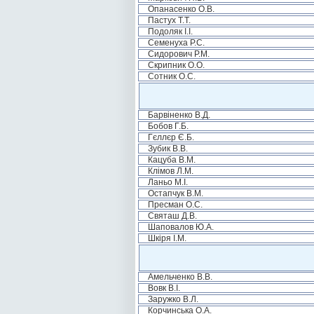
Опанасенко О.В.
Пастух Т.Т.
Подоляк І.І.
Семенуха Р.С.
Сидорович Р.М.
Скрипник О.О.
Сотник О.С.
Барвіненко В.Д.
Бобов Г.Б.
Гєллєр Є.Б.
Зубик В.В.
Кацуба В.М.
Клімов Л.М.
Ланьо М.І.
Остапчук В.М.
Пресман О.С.
Святаш Д.В.
Шаповалов Ю.А.
Шкіря І.М.
Амельченко В.В.
Вовк В.І.
Заружко В.Л.
Корчинська О.А.