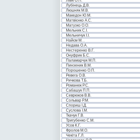
Лівік О.П.
Лубінець Д.В.
Люшняк М.В.
Македон Ю.М.
Матвієнко А.С.
Матузко О.О.
Мельник С.І.
Мельничук І.І.
Найєм М. .
Недава О.А.
Нестеренко В.Г.
Онуфрик Б.С.
Паламарчук М.П.
Пинзеник В.М.
Порошенко О.П.
Ревега О.В.
Ричкова Т.Б.
Романюк Р.С.
Сабашук П.П.
Севрюков В.В.
Сольвар Р.М.
Спориш І.Д.
Суслова І.М.
Ткачук Г.В.
Тригубенко С.М.
Усов К.Г.
Фролов М.О.
Чекіта Г.Л.