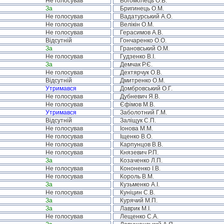
Не голосував
Богомолець О.В.
За
Бригинець О.М.
Не голосував
Вадатурський А.О.
Не голосував
Велікін О.М.
Не голосував
Герасимов А.В.
Відсутній
Гончаренко О.О.
За
Грановський О.М.
Не голосував
Гудзенко В.І.
За
Демчак Р.Є.
Не голосував
Дехтярчук О.В.
Відсутній
Дмитренко О.М.
Утримався
Домбровський О.Г.
Не голосував
Дубневич Я.В.
Не голосував
Єфімов М.В.
Утримався
Заболотний Г.М.
Відсутній
Заліщук С.П.
Не голосував
Іонова М.М.
Не голосував
Іщенко В.О.
Не голосував
Карпунцов В.В.
Не голосував
Князевич Р.П.
За
Козаченко Л.П.
Не голосував
Кононенко І.В.
Не голосував
Король В.М.
За
Кузьменко А.І.
Не голосував
Куніцин С.В.
За
Курячий М.П.
За
Лаврик М.І.
Не голосував
Лещенко С.А.