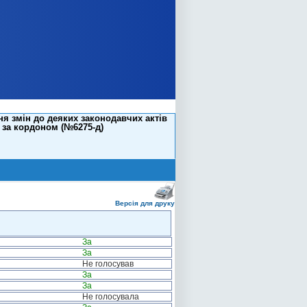
я змін до деяких законодавчих актів
 за кордоном (№6275-д)
Версія для друку
За
За
Не голосував
За
За
Не голосувала