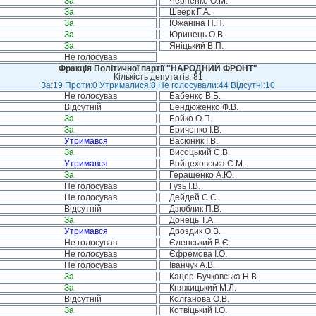
За
Черненко О.М.
За
Шверк Г.А.
За
Южаніна Н.П.
За
Юринець О.В.
За
Яніцький В.П.
Не голосував
Фракція Політичної партії "НАРОДНИЙ ФРОНТ"
Кількість депутатів: 81
За:19 Проти:0 Утрималися:8 Не голосували:44 Відсутні:10
Не голосував
Бабенко В.Б.
Відсутній
Бендюженко Ф.В.
За
Бойко О.П.
За
Бриченко І.В.
Утримався
Васюник І.В.
За
Висоцький С.В.
Утримався
Войцеховська С.М.
За
Геращенко А.Ю.
Не голосував
Гузь І.В.
Не голосував
Дейдей Є.С.
Відсутній
Дзюблик П.В.
За
Донець Т.А.
Утримався
Дроздик О.В.
Не голосував
Єленський В.Є.
Не голосував
Єфремова І.О.
Не голосував
Іванчук А.В.
За
Кацер-Бучковська Н.В.
За
Княжицький М.Л.
Відсутній
Колганова О.В.
За
Котвіцький І.О.