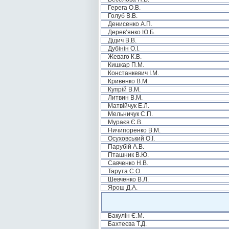
Герега О.В.
Голуб В.В.
Денисенко А.П.
Дерев’янко Ю.Б.
Дідич В.В.
Дубінін О.І.
Жеваго К.В.
Кишкар П.М.
Констанкевич І.М.
Кривенко В.М.
Купрій В.М.
Литвин В.М.
Матвійчук Е.Л.
Мельничук С.П.
Мураєв Є.В.
Ничипоренко В.М.
Осуховський О.І.
Парубій А.В.
Пташник В.Ю.
Савченко Н.В.
Тарута С.О.
Шевченко В.Л.
Ярош Д.А.
Бакулін Є.М.
Бахтеєва Т.Д.