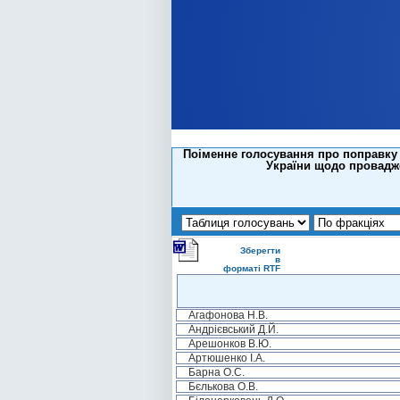
Поіменне голосування про поправку 
України щодо провадже
Зберегти
в
форматі RTF
Агафонова Н.В.
Андрієвський Д.Й.
Арешонков В.Ю.
Артюшенко І.А.
Барна О.С.
Бєлькова О.В.