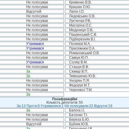
Не голосував
Кривенко В.В.
Не голосував
Кришин О.Ю.
Відсутній
Лапін І.О.
Не голосував
Ледовських О.В.
Не голосував
Лук’янчук Р.В.
Не голосував
Масоріна О.С.
Не голосував
Медуниця О.В.
Не голосував
Пашинський С.В.
Не голосував
Підберезняк В.І.
Утримався
Поляков М.А.
Утримався
Присяжнюк О.А.
Не голосував
Романовський О.В.
Не голосував
Савчук Ю.П.
Утримався
Соляр В.М.
Не голосував
Сташук В.Ф.
За
Сюмар В.П.
За
Тимошенко Ю.В.
Не голосував
Унгурян П.Я.
Не голосував
Федорук М.Т.
Не голосував
Чорновол Т.М.
За
Позафракційні
Кількість депутатів: 55
За:13 Проти:0 Утрималися:1 Не голосували:22 Відсутні:19
За
Балога І.І.
Не голосував
Батенко Т.І.
Не голосував
Береза Б.Ю.
Відсутній
Бублик Ю.В.
За
Геращенко І.В.