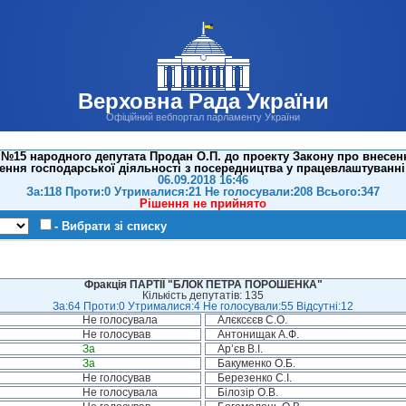
Верховна Рада України
Офіційний вебпортал парламенту України
№15 народного депутата Продан О.П. до проекту Закону про внесенн
ння господарської діяльності з посередництва у працевлаштуванні
06.09.2018 16:46
За:118 Проти:0 Утрималися:21 Не голосували:208 Всього:347
Рішення не прийнято
- Вибрати зі списку
Фракція ПАРТІЇ "БЛОК ПЕТРА ПОРОШЕНКА"
Кількість депутатів: 135
За:64 Проти:0 Утрималися:4 Не голосували:55 Відсутні:12
Не голосувала
Алєксєєв С.О.
Не голосував
Антонищак А.Ф.
За
Ар’єв В.І.
За
Бакуменко О.Б.
Не голосував
Березенко С.І.
Не голосувала
Білозір О.В.