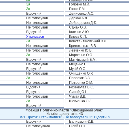
За
Головко М.Й.
За
Гопко Г.М.
Відсутній
Денисенко А.С.
Не голосував
Деркач А.Л.
Не голосував
Добродомов Д.Є.
Не голосував
Єднак О.В.
Відсутній
Іллєнко А.Ю.
Утримався
Клюєв С.П.
За
Константіновський В.Л.
Не голосував
Кривохатько В.В.
Не голосував
Левченко Ю.В.
За
Марченко О.О.
Відсутній
Матківський Б.М.
Не голосував
Міщенко С.Г.
Відсутній
Мусій О.С.
Не голосував
Онищенко О.Р.
За
Парасюк В.З.
Не голосував
Петренко О.М.
Відсутня
Розенблат Б.С.
Відсутня
Сироїд О.І.
Не голосував
Чумак В.В.
За
Шевченко О.Л.
Відсутній
Фракція Політичної партії "Опозиційний блок"
Кількість депутатів: 43
За:1 Проти:0 Утрималися:8 Не голосували:25 Відсутні:9
Відсутній
Балицький Є.В.
Не голосувала
Білий О.П.