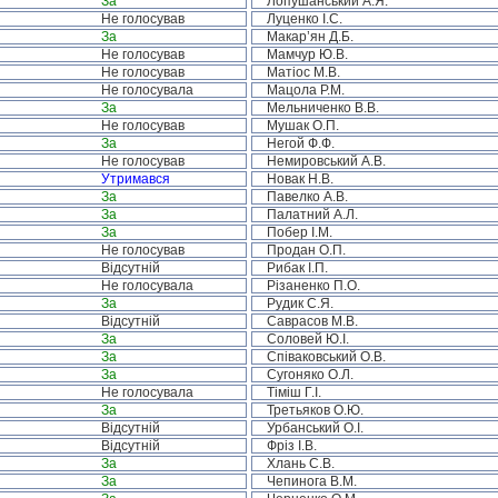
За
Лопушанський А.Я.
Не голосував
Луценко І.С.
За
Макар’ян Д.Б.
Не голосував
Мамчур Ю.В.
Не голосував
Матіос М.В.
Не голосувала
Мацола Р.М.
За
Мельниченко В.В.
Не голосував
Мушак О.П.
За
Негой Ф.Ф.
Не голосував
Немировський А.В.
Утримався
Новак Н.В.
За
Павелко А.В.
За
Палатний А.Л.
За
Побер І.М.
Не голосував
Продан О.П.
Відсутній
Рибак І.П.
Не голосувала
Різаненко П.О.
За
Рудик С.Я.
Відсутній
Саврасов М.В.
За
Соловей Ю.І.
За
Співаковський О.В.
За
Сугоняко О.Л.
Не голосувала
Тіміш Г.І.
За
Третьяков О.Ю.
Відсутній
Урбанський О.І.
Відсутній
Фріз І.В.
За
Хлань С.В.
За
Чепинога В.М.