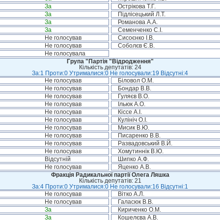
За
Острікова Т.Г.
За
Підлісецький Л.Т.
За
Романова А.А.
За
Семенченко С.І.
Не голосував
Сисоєнко І.В.
Не голосував
Соболєв Є.В.
Не голосувала
Група "Партія "Відродження"
Кількість депутатів: 24
За:1 Проти:0 Утрималися:0 Не голосували:19 Відсутні:4
Не голосував
Біловол О.М.
Не голосував
Бондар В.В.
Не голосував
Гуляєв В.О.
Не голосував
Ільюк А.О.
Не голосував
Кіссе А.І.
Не голосував
Кулініч О.І.
Не голосував
Мисик В.Ю.
Не голосував
Писаренко В.В.
Не голосував
Развадовський В.Й.
Не голосував
Хомутиннік В.Ю.
Відсутній
Шипко А.Ф.
Не голосував
Яценко А.В.
Фракція Радикальної партії Олега Ляшка
Кількість депутатів: 21
За:4 Проти:0 Утрималися:0 Не голосували:16 Відсутні:1
Не голосував
Вітко А.Л.
Не голосував
Галасюк В.В.
За
Кириченко О.М.
За
Кошелєва А.В.