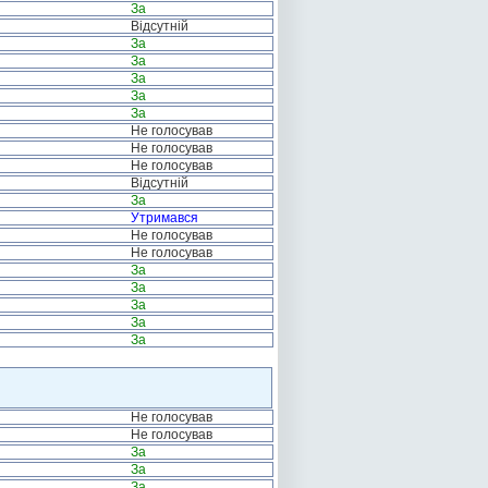
За
Відсутній
За
За
За
За
За
Не голосував
Не голосував
Не голосував
Відсутній
За
Утримався
Не голосував
Не голосував
За
За
За
За
За
Не голосував
Не голосував
За
За
За