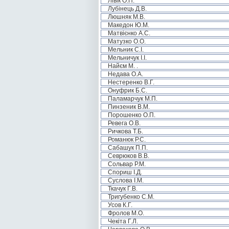
Лівік О.П.
Лубінець Д.В.
Люшняк М.В.
Македон Ю.М.
Матвієнко А.С.
Матузко О.О.
Мельник С.І.
Мельничук І.І.
Найєм М. .
Недава О.А.
Нестеренко В.Г.
Онуфрик Б.С.
Паламарчук М.П.
Пинзеник В.М.
Порошенко О.П.
Ревега О.В.
Ричкова Т.Б.
Романюк Р.С.
Сабашук П.П.
Севрюков В.В.
Сольвар Р.М.
Спориш І.Д.
Суслова І.М.
Ткачук Г.В.
Тригубенко С.М.
Усов К.Г.
Фролов М.О.
Чекіта Г.Л.