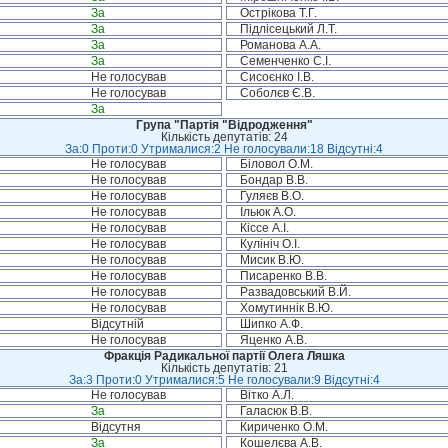
За
Острікова Т.Г.
За
Підлісецький Л.Т.
За
Романова А.А.
За
Семенченко С.І.
Не голосував
Сисоєнко І.В.
Не голосував
Соболєв Є.В.
За
Група "Партія "Відродження"
Кількість депутатів: 24
За:0 Проти:0 Утрималися:2 Не голосували:18 Відсутні:4
Не голосував
Біловол О.М.
Не голосував
Бондар В.В.
Не голосував
Гуляєв В.О.
Не голосував
Ільюк А.О.
Не голосував
Кіссе А.І.
Не голосував
Кулініч О.І.
Не голосував
Мисик В.Ю.
Не голосував
Писаренко В.В.
Не голосував
Развадовський В.Й.
Не голосував
Хомутиннік В.Ю.
Відсутній
Шипко А.Ф.
Не голосував
Яценко А.В.
Фракція Радикальної партії Олега Ляшка
Кількість депутатів: 21
За:3 Проти:0 Утрималися:5 Не голосували:9 Відсутні:4
Не голосував
Вітко А.Л.
За
Галасюк В.В.
Відсутня
Кириченко О.М.
За
Кошелєва А.В.