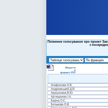
Поіменне голосування про проект Зак
з посередни
Зберегти
в
форматі RTF
Агафонова Н.В.
Андрієвський Д.Й.
Арешонков В.Ю.
Артюшенко І.А.
Барна О.С.
Бєлькова О.В.