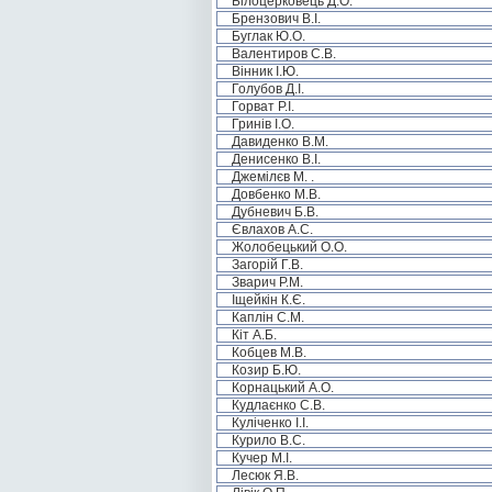
Білоцерковець Д.О.
Брензович В.І.
Буглак Ю.О.
Валентиров С.В.
Вінник І.Ю.
Голубов Д.І.
Горват Р.І.
Гринів І.О.
Давиденко В.М.
Денисенко В.І.
Джемілєв М. .
Довбенко М.В.
Дубневич Б.В.
Євлахов А.С.
Жолобецький О.О.
Загорій Г.В.
Зварич Р.М.
Іщейкін К.Є.
Каплін С.М.
Кіт А.Б.
Кобцев М.В.
Козир Б.Ю.
Корнацький А.О.
Кудлаєнко С.В.
Куліченко І.І.
Курило В.С.
Кучер М.І.
Лесюк Я.В.