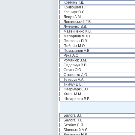
Кремінь Т.Д.
Кривошея Г.Г.
Ксенжук О.С.
Левус А.М.
Логвинський Г.В.
Лунченко В.В.
Матейченко К.В.
Мепарішвілі Х.Н.
Пинзеник П.В.
Побочіх М.О.
Помазанов А.В.
Река А.О.
Романюк В.М.
Сидорчук В.В.
Сочка О.О.
Стеценко Д.О.
Тетерук А.А.
Тимчук Д.Б.
Фаєрмарк С.О.
Хміль М.М.
Шкварилюк В.В.
Балога В.І.
Балога П.І.
Безбах Я.Я.
Білецький А.Є.
Веселова Н.В.