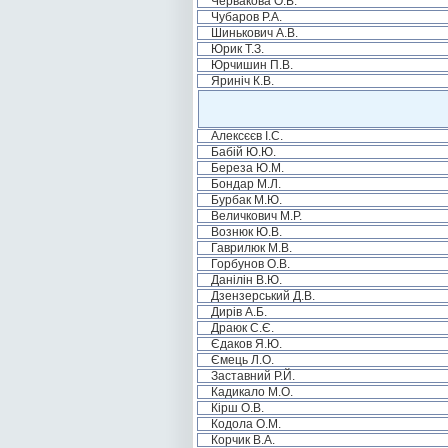
Червакова О.В.
Чубаров Р.А.
Шинькович А.В.
Юрик Т.З.
Юрчишин П.В.
Яриніч К.В.
Алексєєв І.С.
Бабій Ю.Ю.
Береза Ю.М.
Бондар М.Л.
Бурбак М.Ю.
Величкович М.Р.
Вознюк Ю.В.
Гаврилюк М.В.
Горбунов О.В.
Данілін В.Ю.
Дзензерський Д.В.
Дирів А.Б.
Драюк С.Є.
Єдаков Я.Ю.
Ємець Л.О.
Заставний Р.Й.
Кадикало М.О.
Кірш О.В.
Кодола О.М.
Корчик В.А.