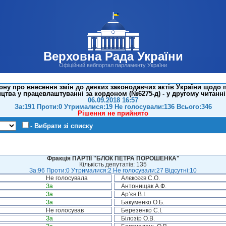
Верховна Рада України
Офіційний вебпортал парламенту України
ону про внесення змін до деяких законодавчих актів України щодо 
цтва у працевлаштуванні за кордоном (№6275-д) - у другому читанні
06.09.2018 16:57
За:191 Проти:0 Утрималися:19 Не голосували:136 Всього:346
Рішення не прийнято
- Вибрати зі списку
Фракція ПАРТІЇ "БЛОК ПЕТРА ПОРОШЕНКА"
Кількість депутатів: 135
За:96 Проти:0 Утрималися:2 Не голосували:27 Відсутні:10
Не голосувала
Алєксєєв С.О.
За
Антонищак А.Ф.
За
Ар’єв В.І.
За
Бакуменко О.Б.
Не голосував
Березенко С.І.
За
Білозір О.В.