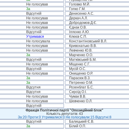
Не голосував
Головко М.Й.
За
Гопко Г.М.
Відсутній
Денисенко А.С.
Не голосував
Деркач А.Л.
Не голосував
Добродомов Д.Є.
Не голосував
Єднак О.В.
Відсутній
Іллєнко А.Ю.
Утримався
Клюєв С.П.
Не голосувала
Константіновський В.Л.
Не голосував
Кривохатько В.В.
Не голосував
Левченко Ю.В.
За
Марченко О.О.
Відсутній
Матківський Б.М.
Не голосував
Міщенко С.Г.
Відсутній
Мусій О.С.
Не голосував
Онищенко О.Р.
За
Парасюк В.З.
За
Петренко О.М.
Відсутня
Розенблат Б.С.
Відсутня
Сироїд О.І.
Не голосував
Чумак В.В.
Не голосував
Шевченко О.Л.
Відсутній
Фракція Політичної партії "Опозиційний блок"
Кількість депутатів: 43
За:20 Проти:0 Утрималися:0 Не голосували:15 Відсутні:8
Відсутній
Балицький Є.В.
За
Білий О.П.