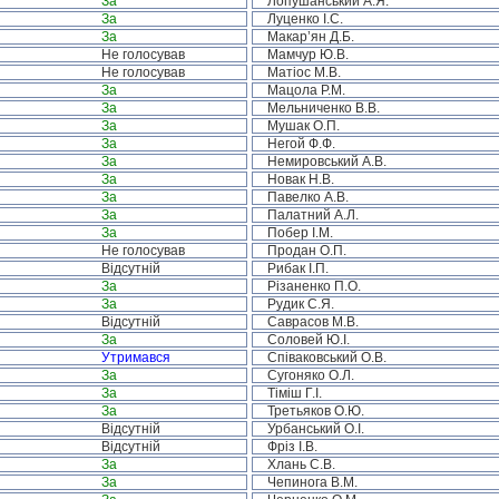
За
Лопушанський А.Я.
За
Луценко І.С.
За
Макар’ян Д.Б.
Не голосував
Мамчур Ю.В.
Не голосував
Матіос М.В.
За
Мацола Р.М.
За
Мельниченко В.В.
За
Мушак О.П.
За
Негой Ф.Ф.
За
Немировський А.В.
За
Новак Н.В.
За
Павелко А.В.
За
Палатний А.Л.
За
Побер І.М.
Не голосував
Продан О.П.
Відсутній
Рибак І.П.
За
Різаненко П.О.
За
Рудик С.Я.
Відсутній
Саврасов М.В.
За
Соловей Ю.І.
Утримався
Співаковський О.В.
За
Сугоняко О.Л.
За
Тіміш Г.І.
За
Третьяков О.Ю.
Відсутній
Урбанський О.І.
Відсутній
Фріз І.В.
За
Хлань С.В.
За
Чепинога В.М.