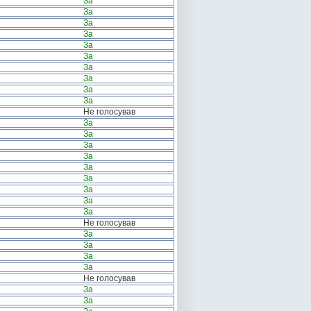
За
За
За
За
За
За
За
За
За
За
Не голосував
За
За
За
За
За
За
За
За
За
Не голосував
За
За
За
За
Не голосував
За
За