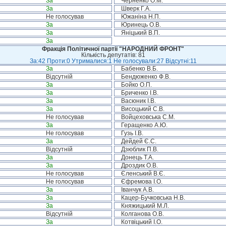
За
Черненко О.М.
За
Шверк Г.А.
Не голосував
Южаніна Н.П.
За
Юринець О.В.
За
Яніцький В.П.
За
Фракція Політичної партії "НАРОДНИЙ ФРОНТ"
Кількість депутатів: 81
За:42 Проти:0 Утрималися:1 Не голосували:27 Відсутні:11
За
Бабенко В.Б.
Відсутній
Бендюженко Ф.В.
За
Бойко О.П.
За
Бриченко І.В.
За
Васюник І.В.
За
Висоцький С.В.
Не голосував
Войцеховська С.М.
За
Геращенко А.Ю.
Не голосував
Гузь І.В.
За
Дейдей Є.С.
Відсутній
Дзюблик П.В.
За
Донець Т.А.
За
Дроздик О.В.
Не голосував
Єленський В.Є.
Не голосував
Єфремова І.О.
За
Іванчук А.В.
За
Кацер-Бучковська Н.В.
За
Княжицький М.Л.
Відсутній
Колганова О.В.
За
Котвіцький І.О.