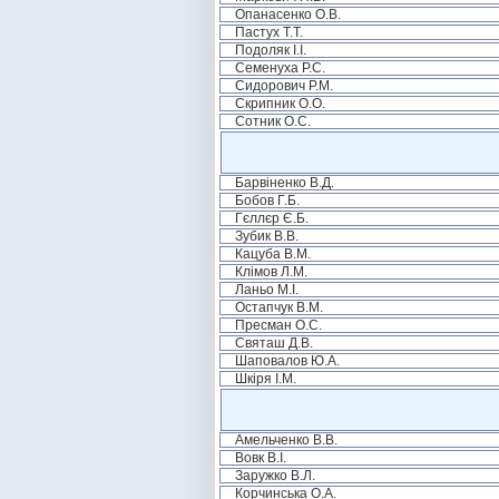
Опанасенко О.В.
Пастух Т.Т.
Подоляк І.І.
Семенуха Р.С.
Сидорович Р.М.
Скрипник О.О.
Сотник О.С.
Барвіненко В.Д.
Бобов Г.Б.
Гєллєр Є.Б.
Зубик В.В.
Кацуба В.М.
Клімов Л.М.
Ланьо М.І.
Остапчук В.М.
Пресман О.С.
Святаш Д.В.
Шаповалов Ю.А.
Шкіря І.М.
Амельченко В.В.
Вовк В.І.
Заружко В.Л.
Корчинська О.А.