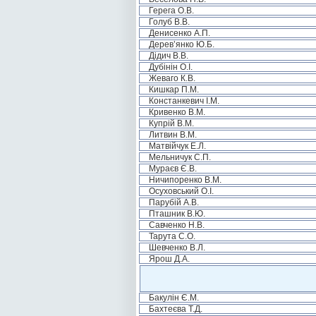
Герега О.В.
Голуб В.В.
Денисенко А.П.
Дерев’янко Ю.Б.
Дідич В.В.
Дубінін О.І.
Жеваго К.В.
Кишкар П.М.
Констанкевич І.М.
Кривенко В.М.
Купрій В.М.
Литвин В.М.
Матвійчук Е.Л.
Мельничук С.П.
Мураєв Є.В.
Ничипоренко В.М.
Осуховський О.І.
Парубій А.В.
Пташник В.Ю.
Савченко Н.В.
Тарута С.О.
Шевченко В.Л.
Ярош Д.А.
Бакулін Є.М.
Бахтеєва Т.Д.