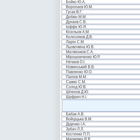
Бойко Ю.А.
Воропаєв Ю.М.
Гусак В.Г.
Добкін М.М.
Дунаєв С.В.
Іоффе Ю.Я.
Кісельов А.М.
Колєсніков Д.В.
Ларін С.М.
Льовочкіна Ю.В.
Матвієнков С.А.
Мірошниченко Ю.Р.
Нечаєв О.І.
Новинський В.В.
Павленко Ю.О.
Папієв М.М.
Сажко С.М.
Солод Ю.В.
Шпенов Д.Ю.
Шуфрич Н.І.
Бабак А.В.
Войціцька В.М.
Діденко І.А.
Зубач Л.Л.
Костенко П.П.
Маркевич Я.В.