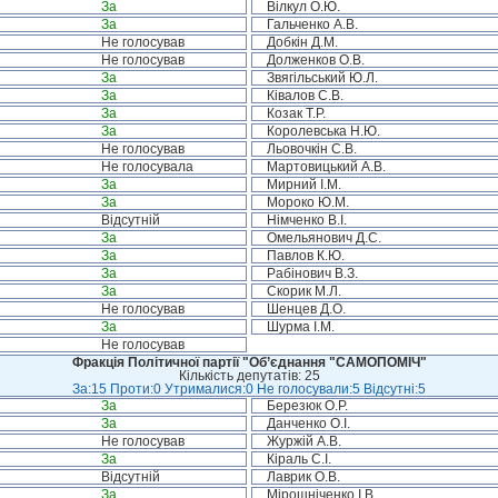
За
Вілкул О.Ю.
За
Гальченко А.В.
Не голосував
Добкін Д.М.
Не голосував
Долженков О.В.
За
Звягільський Ю.Л.
За
Ківалов С.В.
За
Козак Т.Р.
За
Королевська Н.Ю.
Не голосував
Льовочкін С.В.
Не голосувала
Мартовицький А.В.
За
Мирний І.М.
За
Мороко Ю.М.
Відсутній
Німченко В.І.
За
Омельянович Д.С.
За
Павлов К.Ю.
За
Рабінович В.З.
За
Скорик М.Л.
Не голосував
Шенцев Д.О.
За
Шурма І.М.
Не голосував
Фракція Політичної партії "Об’єднання "САМОПОМІЧ"
Кількість депутатів: 25
За:15 Проти:0 Утрималися:0 Не голосували:5 Відсутні:5
За
Березюк О.Р.
За
Данченко О.І.
Не голосував
Журжій А.В.
За
Кіраль С.І.
Відсутній
Лаврик О.В.
За
Мірошніченко І.В.