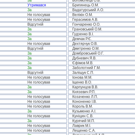
За
Богомолець О.В.
Утримався
Бригинець О.М.
За
Вадатурський А.О.
Не голосував
Велікін О.М.
Не голосував
Герасимов А.В.
Відсутній
Гончаренко О.О.
За
Грановський О.М.
За
Гудзенко В.І.
За
Демчак Р.Є.
Не голосував
Дехтярчук О.В.
Відсутній
Дмитренко О.М.
За
Домбровський О.Г.
За
Дубневич Я.В.
За
Єфімов М.В.
За
Заболотний Г.М.
Відсутній
Заліщук С.П.
Не голосував
Іонова М.М.
Не голосував
Іщенко В.О.
За
Карпунцов В.В.
За
Князевич Р.П.
Не голосував
Козаченко Л.П.
Не голосував
Кононенко І.В.
Не голосував
Король В.М.
За
Кузьменко А.І.
Не голосував
Куніцин С.В.
За
Курячий М.П.
Не голосував
Лаврик М.І.
Не голосував
Лещенко С.А.