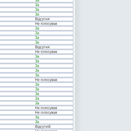
За
За
За
За
Відсутня
Не голосував
За
За
За
За
Відсутня
Не голосував
За
За
За
За
За
Не голосував
За
За
За
За
За
Не голосував
Не голосував
За
За
Відсутній