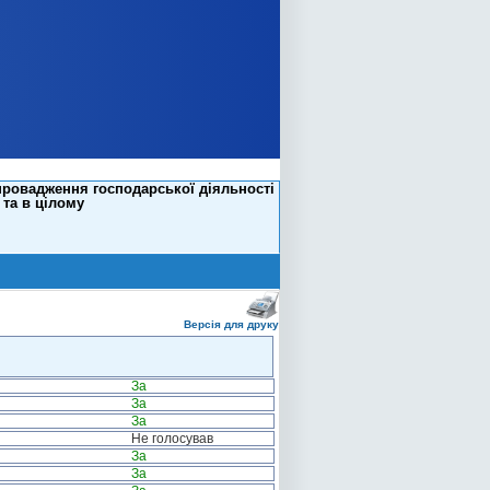
провадження господарської діяльності
 та в цілому
Версія для друку
За
За
За
Не голосував
За
За