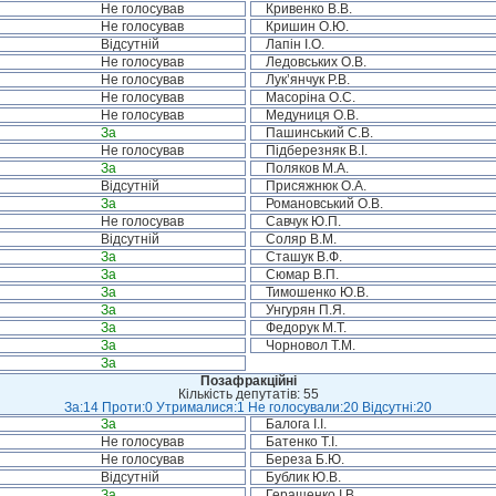
Не голосував
Кривенко В.В.
Не голосував
Кришин О.Ю.
Відсутній
Лапін І.О.
Не голосував
Ледовських О.В.
Не голосував
Лук’янчук Р.В.
Не голосував
Масоріна О.С.
Не голосував
Медуниця О.В.
За
Пашинський С.В.
Не голосував
Підберезняк В.І.
За
Поляков М.А.
Відсутній
Присяжнюк О.А.
За
Романовський О.В.
Не голосував
Савчук Ю.П.
Відсутній
Соляр В.М.
За
Сташук В.Ф.
За
Сюмар В.П.
За
Тимошенко Ю.В.
За
Унгурян П.Я.
За
Федорук М.Т.
За
Чорновол Т.М.
За
Позафракційні
Кількість депутатів: 55
За:14 Проти:0 Утрималися:1 Не голосували:20 Відсутні:20
За
Балога І.І.
Не голосував
Батенко Т.І.
Не голосував
Береза Б.Ю.
Відсутній
Бублик Ю.В.
За
Геращенко І.В.