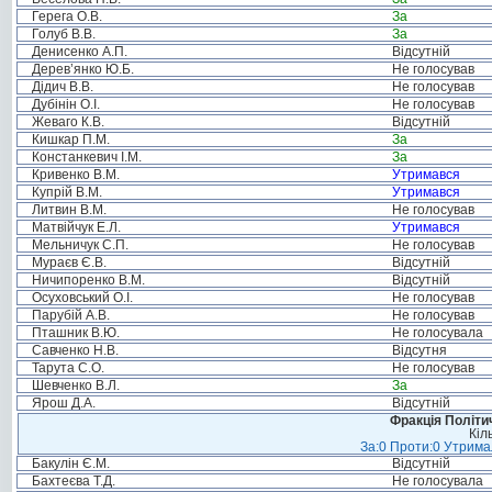
Герега О.В.
За
Голуб В.В.
За
Денисенко А.П.
Відсутній
Дерев’янко Ю.Б.
Не голосував
Дідич В.В.
Не голосував
Дубінін О.І.
Не голосував
Жеваго К.В.
Відсутній
Кишкар П.М.
За
Констанкевич І.М.
За
Кривенко В.М.
Утримався
Купрій В.М.
Утримався
Литвин В.М.
Не голосував
Матвійчук Е.Л.
Утримався
Мельничук С.П.
Не голосував
Мураєв Є.В.
Відсутній
Ничипоренко В.М.
Відсутній
Осуховський О.І.
Не голосував
Парубій А.В.
Не голосував
Пташник В.Ю.
Не голосувала
Савченко Н.В.
Відсутня
Тарута С.О.
Не голосував
Шевченко В.Л.
За
Ярош Д.А.
Відсутній
Фракція Політич
Кіл
За:0 Проти:0 Утримал
Бакулін Є.М.
Відсутній
Бахтеєва Т.Д.
Не голосувала