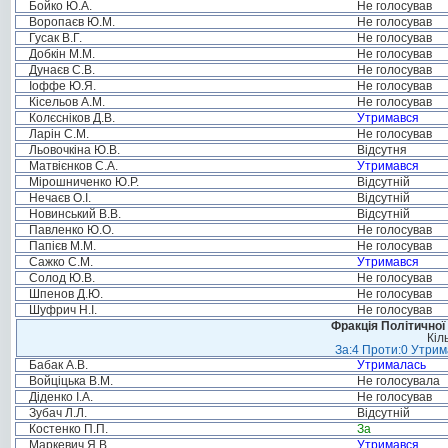
Бойко Ю.А.
Не голосував
Воропаєв Ю.М.
Не голосував
Гусак В.Г.
Не голосував
Добкін М.М.
Не голосував
Дунаєв С.В.
Не голосував
Іоффе Ю.Я.
Не голосував
Кісельов А.М.
Не голосував
Колєсніков Д.В.
Утримався
Ларін С.М.
Не голосував
Льовочкіна Ю.В.
Відсутня
Матвієнков С.А.
Утримався
Мірошниченко Ю.Р.
Відсутній
Нечаєв О.І.
Відсутній
Новинський В.В.
Відсутній
Павленко Ю.О.
Не голосував
Папієв М.М.
Не голосував
Сажко С.М.
Утримався
Солод Ю.В.
Не голосував
Шпенов Д.Ю.
Не голосував
Шуфрич Н.І.
Не голосував
Фракція Політичної
Кіл
За:4 Проти:0 Утрим
Бабак А.В.
Утрималась
Войціцька В.М.
Не голосувала
Діденко І.А.
Не голосував
Зубач Л.Л.
Відсутній
Костенко П.П.
За
Маркевич Я.В.
Утримався