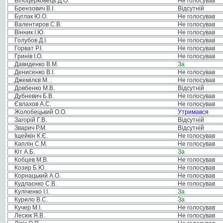
Білоцерковець Д.О.
Не голосував
Брензович В.І.
Відсутній
Буглак Ю.О.
Не голосував
Валентиров С.В.
Не голосував
Вінник І.Ю.
Не голосував
Голубов Д.І.
Не голосував
Горват Р.І.
Не голосував
Гринів І.О.
Не голосував
Давиденко В.М.
За
Денисенко В.І.
Не голосував
Джемілєв М. .
Не голосував
Довбенко М.В.
Відсутній
Дубневич Б.В.
Не голосував
Євлахов А.С.
Не голосував
Жолобецький О.О.
Утримався
Загорій Г.В.
Відсутній
Зварич Р.М.
Відсутній
Іщейкін К.Є.
Не голосував
Каплін С.М.
Не голосував
Кіт А.Б.
За
Кобцев М.В.
Не голосував
Козир Б.Ю.
Не голосував
Корнацький А.О.
Не голосував
Кудлаєнко С.В.
Не голосував
Куліченко І.І.
За
Курило В.С.
За
Кучер М.І.
Не голосував
Лесюк Я.В.
Не голосував