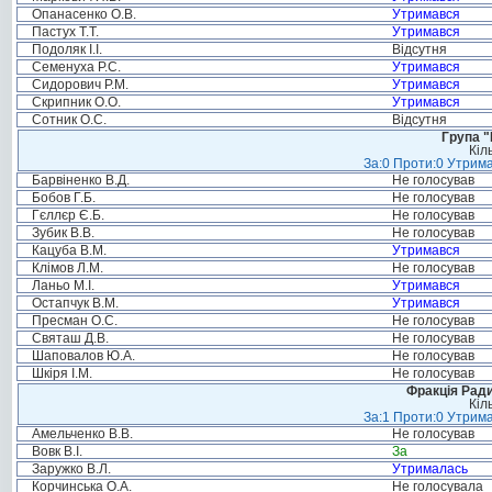
Опанасенко О.В.
Утримався
Пастух Т.Т.
Утримався
Подоляк І.І.
Відсутня
Семенуха Р.С.
Утримався
Сидорович Р.М.
Утримався
Скрипник О.О.
Утримався
Сотник О.С.
Відсутня
Група "
Кіл
За:0 Проти:0 Утрима
Барвіненко В.Д.
Не голосував
Бобов Г.Б.
Не голосував
Гєллєр Є.Б.
Не голосував
Зубик В.В.
Не голосував
Кацуба В.М.
Утримався
Клімов Л.М.
Не голосував
Ланьо М.І.
Утримався
Остапчук В.М.
Утримався
Пресман О.С.
Не голосував
Святаш Д.В.
Не голосував
Шаповалов Ю.А.
Не голосував
Шкіря І.М.
Не голосував
Фракція Ради
Кіл
За:1 Проти:0 Утрима
Амельченко В.В.
Не голосував
Вовк В.І.
За
Заружко В.Л.
Утрималась
Корчинська О.А.
Не голосувала