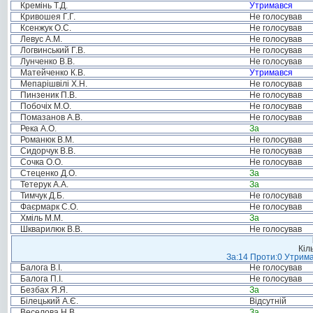
Кремінь Т.Д.
Утримався
Кривошея Г.Г.
Не голосував
Ксенжук О.С.
Не голосував
Левус А.М.
Не голосував
Логвинський Г.В.
Не голосував
Лунченко В.В.
Не голосував
Матейченко К.В.
Утримався
Мепарішвілі Х.Н.
Не голосував
Пинзеник П.В.
Не голосував
Побочіх М.О.
Не голосував
Помазанов А.В.
Не голосував
Река А.О.
За
Романюк В.М.
Не голосував
Сидорчук В.В.
Не голосував
Сочка О.О.
Не голосував
Стеценко Д.О.
За
Тетерук А.А.
За
Тимчук Д.Б.
Не голосував
Фаєрмарк С.О.
Не голосував
Хміль М.М.
За
Шкварилюк В.В.
Не голосував
Кіл
За:14 Проти:0 Утрима
Балога В.І.
Не голосував
Балога П.І.
Не голосував
Безбах Я.Я.
За
Білецький А.Є.
Відсутній
Веселова Н.В.
За