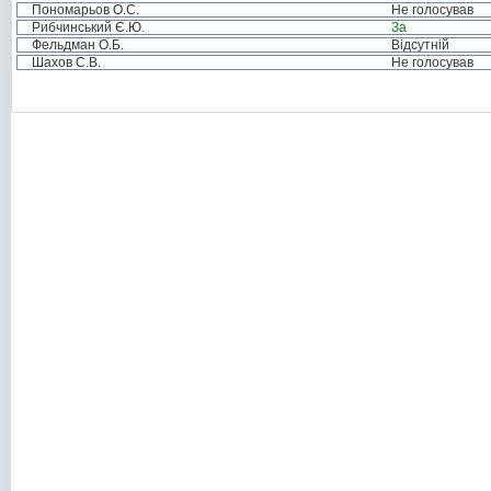
Пономарьов О.С.
Не голосував
Рибчинський Є.Ю.
За
Фельдман О.Б.
Відсутній
Шахов С.В.
Не голосував