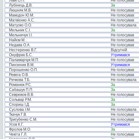
Лівік О.П.
Не голосував
Лубінець Д.В.
За
Люшняк М.В.
Не голосував
Македон Ю.М.
Не голосував
Матвієнко А.С.
Не голосував
Матузко О.О.
Не голосувала
Мельник С.І.
За
Мельничук І.І.
Не голосував
Найєм М. .
Не голосував
Недава О.А.
Не голосував
Нестеренко В.Г.
Відсутній
Онуфрик Б.С.
Утримався
Паламарчук М.П.
Не голосував
Пинзеник В.М.
Утримався
Порошенко О.П.
Не голосував
Ревега О.В.
Не голосував
Ричкова Т.Б.
Не голосувала
Романюк Р.С.
За
Сабашук П.П.
За
Севрюков В.В.
Не голосував
Сольвар Р.М.
За
Спориш І.Д.
За
Суслова І.М.
Не голосувала
Ткачук Г.В.
Не голосував
Тригубенко С.М.
Не голосував
Усов К.Г.
Утримався
Фролов М.О.
За
Чекіта Г.Л.
Не голосував