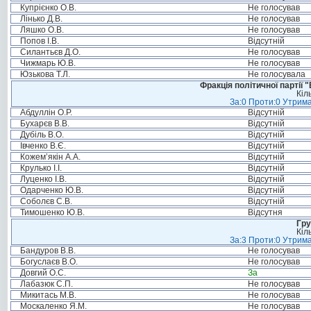
Купрієнко О.В.
Не голосував
Лінько Д.В.
Не голосував
Ляшко О.В.
Не голосував
Попов І.В.
Відсутній
Силантьєв Д.О.
Не голосував
Чижмарь Ю.В.
Не голосував
Юзькова Т.Л.
Не голосувала
Фракція політичної партії
Кіл
За:0 Проти:0 Утрима
Абдуллін О.Р.
Відсутній
Бухарєв В.В.
Відсутній
Дубіль В.О.
Відсутній
Івченко В.Є.
Відсутній
Кожем’якін А.А.
Відсутній
Крулько І.І.
Відсутній
Луценко І.В.
Відсутній
Одарченко Ю.В.
Відсутній
Соболєв С.В.
Відсутній
Тимошенко Ю.В.
Відсутня
Гру
Кіл
За:3 Проти:0 Утрима
Бандуров В.В.
Не голосував
Богуслаєв В.О.
Не голосував
Довгий О.С.
За
Лабазюк С.П.
Не голосував
Микитась М.В.
Не голосував
Москаленко Я.М.
Не голосував