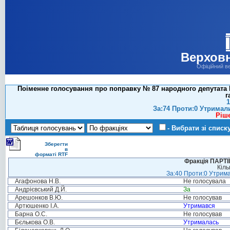
Верховн
Офіційний в
Поіменне голосування про поправку № 87 народного депутата 
г
1
За:74 Проти:0 Утримал
Ріш
- Вибрати зі списк
Зберегти
в
форматі RTF
Фракція ПАРТ
Кіль
За:40 Проти:0 Утрима
Агафонова Н.В.
Не голосувала
Андрієвський Д.Й.
За
Арешонков В.Ю.
Не голосував
Артюшенко І.А.
Утримався
Барна О.С.
Не голосував
Бєлькова О.В.
Утрималась