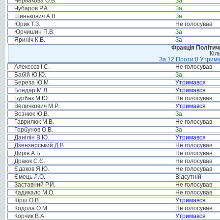
Червакова О.В.
За
Чубаров Р.А.
За
Шинькович А.В.
За
Юрик Т.З.
Не голосував
Юрчишин П.В.
За
Яриніч К.В.
За
Фракція Політи
Кіл
За:12 Проти:0 Утрима
Алексєєв І.С.
Не голосував
Бабій Ю.Ю.
За
Береза Ю.М.
Утримався
Бондар М.Л.
Утримався
Бурбак М.Ю.
Не голосував
Величкович М.Р.
Утримався
Вознюк Ю.В.
За
Гаврилюк М.В.
Не голосував
Горбунов О.В.
За
Данілін В.Ю.
Утримався
Дзензерський Д.В.
Не голосував
Дирів А.Б.
Не голосував
Драюк С.Є.
Не голосував
Єдаков Я.Ю.
Не голосував
Ємець Л.О.
Відсутній
Заставний Р.Й.
Не голосував
Кадикало М.О.
Не голосував
Кірш О.В.
Утримався
Кодола О.М.
Не голосував
Корчик В.А.
Утримався