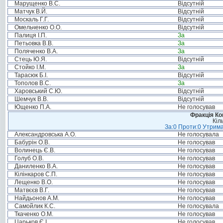
Марущенко В.С.
Відсутній
Матчук В.Й.
Відсутній
Москаль Г.Г.
Відсутній
Омельченко О.О.
Відсутній
Палиця І.П.
За
Петьовка В.В.
За
Поляченко В.А.
За
Стець Ю.Я.
Відсутній
Стойко І.М.
За
Тарасюк Б.І.
Відсутній
Тополов В.С.
За
Харовський С.Ю.
Відсутній
Шемчук В.В.
Відсутній
Ющенко П.А.
Не голосував
Фракція Ком
Кіл
За:0 Проти:0 Утрима
Александровська А.О.
Не голосувала
Бабурін О.В.
Не голосував
Волинець Є.В.
Не голосував
Голуб О.В.
Не голосував
Даниленко В.А.
Не голосував
Кілінкаров С.П.
Не голосував
Лещенко В.О.
Не голосував
Матвєєв В.Г.
Не голосував
Найдьонов А.М.
Не голосував
Самойлик К.С.
Не голосувала
Ткаченко О.М.
Не голосував
Царьков Є.І.
Не голосував