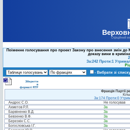
Верховн
Офіційний в
Поіменне голосування про проект Закону про внесення змін до 
доказу вини в криміна
2
За:242 Проти:1 Утрима
Рі
- Вибрати зі списк
Зберегти
в
форматі RTF
Фракція Партії р
Кіль
За:174 Проти:0 Утрим
Андрос С.О.
Не голосував
Ахметов Р.Л.
За
Барвіненко В.Д.
За
Бевзенко В.Ф.
За
Березкін С.С.
За
Богословська І.Г.
За