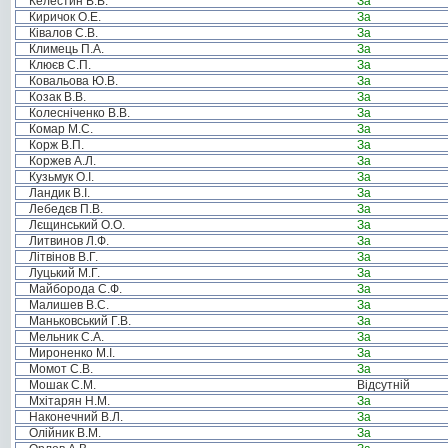
Келестин В.В.
За
Киричок О.Е.
За
Ківалов С.В.
За
Климець П.А.
За
Клюєв С.П.
За
Ковальова Ю.В.
За
Козак В.В.
За
Колесніченко В.В.
За
Комар М.С.
За
Корж В.П.
За
Коржев А.Л.
За
Кузьмук О.І.
За
Ландик В.І.
За
Лебедєв П.В.
За
Лєщинський О.О.
За
Литвинов Л.Ф.
За
Літвінов В.Г.
За
Луцький М.Г.
За
Майборода С.Ф.
За
Малишев В.С.
За
Маньковський Г.В.
За
Мельник С.А.
За
Мироненко М.І.
За
Момот С.В.
За
Мошак С.М.
Відсутній
Мхітарян Н.М.
За
Наконечний В.Л.
За
Олійник В.М.
За