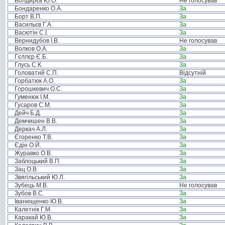
Болдирєв Ю.О.
Не голосував
Бондаренко О.А.
За
Борт В.П.
За
Васильєв Г.А.
За
Васютін С.І.
За
Вернидубов І.В.
Не голосував
Волков О.А.
За
Гєллєр Є.Б.
За
Глусь С.К.
За
Головатий С.П.
Відсутній
Горбатюк А.О.
За
Горошкевич О.С.
За
Гуменюк І.М.
За
Гусаров С.М.
За
Дейч Б.Д.
За
Демчишен В.В.
За
Деркач А.Л.
За
Єгоренко Т.В.
За
Єдін О.Й.
За
Журавко О.В.
За
Заблоцький В.П.
За
Зац О.В.
За
Звягільський Ю.Л.
За
Зубець М.В.
Не голосував
Зубов В.С.
За
Іванющенко Ю.В.
За
Калетнік Г.М.
За
Каракай Ю.В.
За