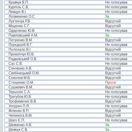
Кравчук В.П.
Не голосував
Курпіль С.В.
Не голосував
Левцун В.І.
Не голосував
Логвиненко О.С.
За
Лук’янчук Р.В.
Відсутній
Міщенко С.Г.
Відсутній
Одарченко Ю.В.
Не голосував
Павловський А.М.
За
Петренко В.М.
Відсутній
Пєрєдєрій В.Г.
Не голосував
Полохало В.І.
Відсутній
Прокопчук Ю.В.
Не голосував
Радковський О.В.
Не голосував
Сас С.В.
Не голосував
Сенченко А.В.
Відсутній
Скибінецький О.М.
Відсутній
Соколов М.В.
Відсутній
Стешенко О.М.
Проти
Сушкевич В.М.
Відсутній
Терьохін С.А.
Не голосував
Трегубов Ю.В.
Не голосував
Трофименко В.В.
Відсутній
Унгурян П.Я.
Не голосував
Філенко В.П.
Відсутній
Чепинога В.М.
Відсутній
Шаго Є.П.
Не голосував
Шевченко А.В.
За
Шевчук С.В.
За