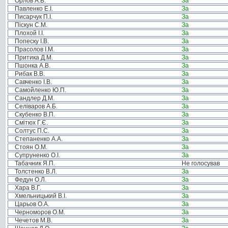
Орлов А.В.
За
Павленко Е.І.
За
Писарчук П.І.
За
Піскун С.М.
За
Плохой І.І.
За
Попеску І.В.
За
Прасолов І.М.
За
Притика Д.М.
За
Пшонка А.В.
За
Рибак В.В.
За
Савченко І.В.
За
Самойленко Ю.П.
За
Сандлер Д.М.
За
Селіваров А.Б.
За
Скубенко В.П.
За
Смітюх Г.Є.
За
Солтус П.С.
За
Степаненко А.А.
За
Стоян О.М.
За
Супруненко О.І.
За
Табачник Я.П.
Не голосував
Толстенко В.Л.
За
Федун О.Л.
За
Хара В.Г.
За
Хмельницький В.І.
За
Царьов О.А.
За
Черноморов О.М.
За
Чечетов М.В.
За