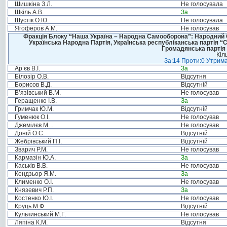
Шишкіна З.Л.
Не голосувала
Шкіль А.В.
За
Шустік О.Ю.
Не голосувала
Ягоферов А.М.
Не голосував
Фракція Блоку “Наша Україна – Народна Самооборона”: Народний Со
Українська Народна Партія, Українська республіканська партія “
Громадянська партія 
Кіл
За:14 Проти:0 Утрима
Ар’єв В.І.
За
Білозір О.В.
Відсутня
Борисов В.Д.
Відсутній
В’язівський В.М.
Не голосував
Геращенко І.В.
За
Гримчак Ю.М.
Відсутній
Гуменюк О.І.
Не голосував
Джемілєв М. .
Не голосував
Доній О.С.
Відсутній
Жебрівський П.І.
Відсутній
Зварич Р.М.
Не голосував
Кармазін Ю.А.
За
Каськів В.В.
Не голосував
Кендзьор Я.М.
За
Клименко О.І.
Не голосував
Князевич Р.П.
За
Костенко Ю.І.
Не голосував
Круць М.Ф.
Відсутній
Кульчинський М.Г.
Не голосував
Ляпіна К.М.
Відсутня