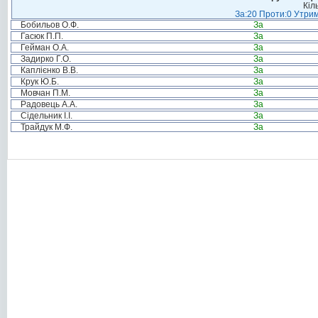
Кіл
За:20 Проти:0 Утрим
Бобильов О.Ф.
За
Гасюк П.П.
За
Гейман О.А.
За
Задирко Г.О.
За
Каплієнко В.В.
За
Крук Ю.Б.
За
Мовчан П.М.
За
Радовець А.А.
За
Сідельник І.І.
За
Трайдук М.Ф.
За