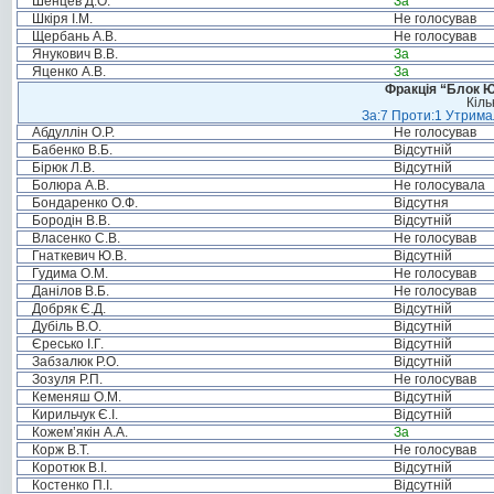
Шенцев Д.О.
За
Шкіря І.М.
Не голосував
Щербань А.В.
Не голосував
Янукович В.В.
За
Яценко А.В.
За
Фракція “Блок Ю
Кіль
За:7 Проти:1 Утримал
Абдуллін О.Р.
Не голосував
Бабенко В.Б.
Відсутній
Бірюк Л.В.
Відсутній
Болюра А.В.
Не голосувала
Бондаренко О.Ф.
Відсутня
Бородін В.В.
Відсутній
Власенко С.В.
Не голосував
Гнаткевич Ю.В.
Відсутній
Гудима О.М.
Не голосував
Данілов В.Б.
Не голосував
Добряк Є.Д.
Відсутній
Дубіль В.О.
Відсутній
Єресько І.Г.
Відсутній
Забзалюк Р.О.
Відсутній
Зозуля Р.П.
Не голосував
Кеменяш О.М.
Відсутній
Кирильчук Є.І.
Відсутній
Кожем’якін А.А.
За
Корж В.Т.
Не голосував
Коротюк В.І.
Відсутній
Костенко П.І.
Відсутній