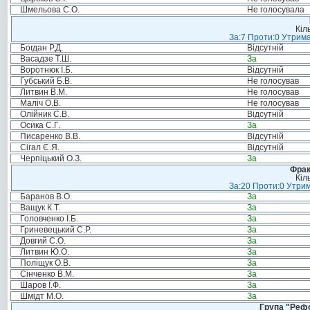
Шмельова С.О.
Не голосувала
Кіл
За:7 Проти:0 Утрима
Богдан Р.Д.
Відсутній
Васадзе Т.Ш.
За
Воротнюк І.Б.
Відсутній
Губський Б.В.
Не голосував
Литвин В.М.
Не голосував
Маліч О.В.
Не голосував
Олійник С.В.
Відсутній
Осика С.Г.
За
Писаренко В.В.
Відсутній
Сігал Є.Я.
Відсутній
Черпіцький О.З.
За
Фрак
Кіл
За:20 Проти:0 Утрим
Баранов В.О.
За
Ващук К.Т.
За
Головченко І.Б.
За
Гриневецький С.Р.
За
Довгий С.О.
За
Литвин Ю.О.
За
Поліщук О.В.
За
Сінченко В.М.
За
Шаров І.Ф.
За
Шмідт М.О.
За
Група "Реф