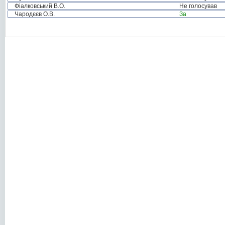
Фіалковський В.О.
Не голосував
Чародєєв О.В.
За