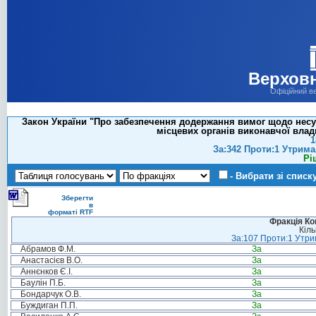
Верховн
Офіційний в
Закон України "Про забезпечення додержання вимог щодо несум
місцевих органів виконавчої влад
1
За:342 Проти:1 Утрима
Рі
- Вибрати зі списк
Зберегти
в
форматі RTF
Фракція Ком
Кіль
За:107 Проти:1 Утрим
Абрамов Ф.М.
За
Анастасієв В.О.
За
Аннєнков Є.І.
За
Баулін П.Б.
За
Бондарчук О.В.
За
Буждиган П.П.
За