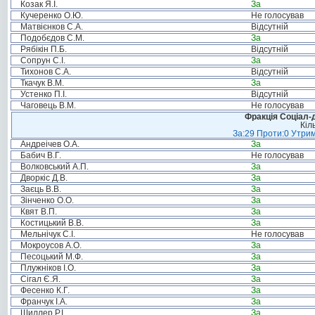
Козак Я.І.
За
Кучеренко О.Ю.
Не голосував
Матвієнков С.А.
Відсутній
Подобєдов С.М.
За
Рябікін П.Б.
Відсутній
Сопрун С.І.
За
Тихонов С.А.
Відсутній
Ткачук В.М.
За
Устенко П.І.
Відсутній
Чаговець В.М.
Не голосував
Фракція Соціал-д
Кіл
За:29 Проти:0 Утрим
Андреічев О.А.
За
Бабич В.Г.
Не голосував
Волковський А.П.
За
Дворкіс Д.В.
За
Заєць В.В.
За
Зінченко О.О.
За
Квят В.П.
За
Костицький В.В.
За
Мельнічук С.І.
Не голосував
Мокроусов А.О.
За
Песоцький М.Ф.
За
Плужніков І.О.
За
Сігал Є.Я.
За
Фесенко К.Г.
За
Франчук І.А.
За
Шиллер Р.І.
За