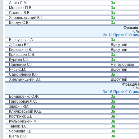
Ларін С.М.
За
Мельник П.В.
За
Салигін В.В.
За
Хорошковський В.І.
За
Шевчук С.В.
За
Фракція 
Кіл
За:11 Проти:0 Утрим
Бєлоусова І.А.
За
Діброва В.Г.
Відсутній
Кирюшин І.В.
Відсутній
Кривошея С.В.
За
Курикін С.І.
За
Павленко С.Г.
Не голосував
Рись С.М.
Відсутній
Самойленко Ю.І.
За
Хмельницький В.І.
Відсутній
Фракція 
Кіл
За:16 Проти:0 Утрим
Бондаренко О.Ф.
За
Григорович Л.С.
За
Зварич Р.М.
За
Ключковський Ю.Б.
За
Костинюк Б.І.
За
Кульчинський М.Г.
За
Танюк Л.С.
За
Чорновіл Т.В.
За
Шепа В.В.
За