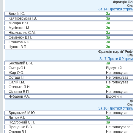
Фракція Соц
Кіл
За:14 Проти:0 Утрим
Бокий І.С.
За
Квятковський І.В.
За
Місюра В.Я.
За
Мусієнко І.М.
За
Ніколаєнко С.М.
За
Семенюк В.П.
За
Станков А.К.
За
Цушко В.П.
За
Фракція партії"Реф
Кіл
За:7 Проти:0 Утрим
Беспалий Б.Я.
За
Ємець О.І.
Відсутній
Жир О.О.
Не голосував
Осташ І.І.
Не голосував
Салій І.М.
Не голосував
Стецько Я.Й.
За
Філенко В.П.
Не голосував
Чубаров Р.А.
Відсутній
Ф
Кіл
За:10 Проти:0 Утрим
Бродський М.Ю.
Не голосував
Литюк А.І.
За
Подгорний С.П.
За
Проценко В.В.
Не голосувала
Суслов В.І.
Не голосував