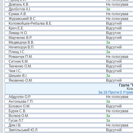
Довгань К.В.
Не голосував
Дроботов А.І.
За
Єрмак А.В.
Не голосував
Журавський В.С.
Не голосував
Коломойцев-Рибалка В.Е.
Відсутній
Креч Е.Е.
Відсутній
Лимар Н.О.
Відсутня
Марченко В.Р.
Відсутній
Медведчук В.В.
За
Нечипорук В.П.
Відсутній
Плющ І.С.
За
Романчук П.М.
Не голосував
Ситник К.М.
Відсутній
Ткаченко О.М.
Відсутній
Чиж І.С.
Відсутній
Шишкін В.І.
За
Яковенко О.М.
Відсутній
Група "
Кіл
За:18 Проти:0 Утрим
Абдуллін О.Р.
Не голосував
Антоньєва Г.П.
За
Біловол О.М.
Відсутній
Буряк С.В.
Не голосував
Волков О.М.
За
Гусак Л.Г.
За
Діяк І.В.
Не голосував
Звягільський Ю.Л.
Відсутній