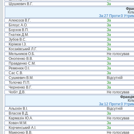
Шушкевич В.Г.
За
Фрак
Кіл
За:27 Проти:0 Утрим
Алексєєв В.Г.
За
Білоус А.О.
За
Борзов В.П.
За
Гнатюк Д.М.
За
Зубов В.С.
За
Кірімов І.З.
За
Косаківський Л.Г.
За
Мельников О.Б.
Не голосував
Онопенко В.В.
За
Правденко С.М.
За
Ременюк О.І.
За
Сас С.В.
За
Сушкевич В.М.
Відсутній
Толочко П.П.
За
Черненко В.Г.
За
Чобіт Д.В.
Не голосував
Фракція
Кіл
За:12 Проти:0 Утрим
Альохін В.І.
Відсутній
Власов В.Д.
За
Кармазін Ю.А.
Не голосував
Ковач М.М.
За
Корчинський А.І.
За
Макеєнко В.В.
Не голосував