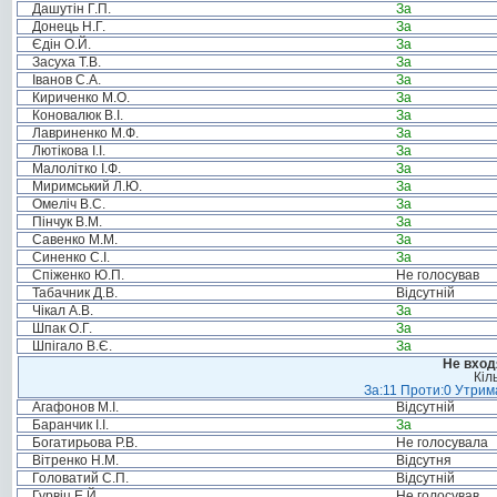
Дашутін Г.П.
За
Донець Н.Г.
За
Єдін О.Й.
За
Засуха Т.В.
За
Іванов С.А.
За
Кириченко М.О.
За
Коновалюк В.І.
За
Лавриненко М.Ф.
За
Лютікова І.І.
За
Малолітко І.Ф.
За
Миримський Л.Ю.
За
Омеліч В.С.
За
Пінчук В.М.
За
Савенко М.М.
За
Синенко С.І.
За
Спіженко Ю.П.
Не голосував
Табачник Д.В.
Відсутній
Чікал А.В.
За
Шпак О.Г.
За
Шпігало В.Є.
За
Не вход
Кіл
За:11 Проти:0 Утрима
Агафонов М.І.
Відсутній
Баранчик І.І.
За
Богатирьова Р.В.
Не голосувала
Вітренко Н.М.
Відсутня
Головатий С.П.
Відсутній
Гурвіц Е.Й.
Не голосував