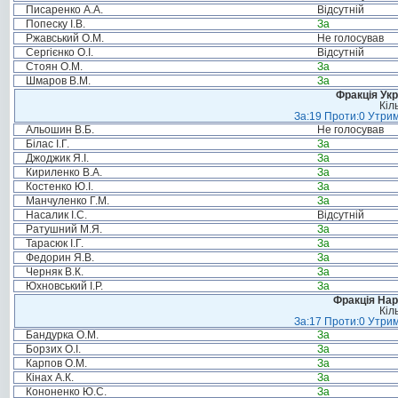
Писаренко А.А.
Відсутній
Попеску І.В.
За
Ржавський О.М.
Не голосував
Сергієнко О.І.
Відсутній
Стоян О.М.
За
Шмаров В.М.
За
Фракція Ук
Кіл
За:19 Проти:0 Утрим
Альошин В.Б.
Не голосував
Білас І.Г.
За
Джоджик Я.І.
За
Кириленко В.А.
За
Костенко Ю.І.
За
Манчуленко Г.М.
За
Насалик І.С.
Відсутній
Ратушний М.Я.
За
Тарасюк І.Г.
За
Федорин Я.В.
За
Черняк В.К.
За
Юхновський І.Р.
За
Фракція Нар
Кіл
За:17 Проти:0 Утрим
Бандурка О.М.
За
Борзих О.І.
За
Карпов О.М.
За
Кінах А.К.
За
Кононенко Ю.С.
За