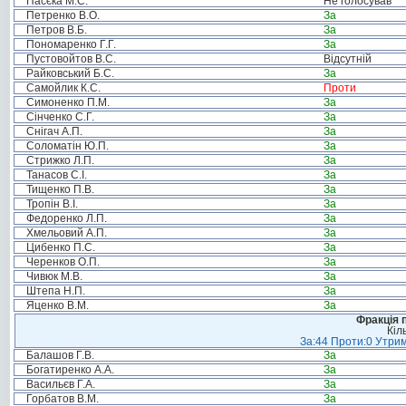
Пасєка М.С.
Не голосував
Петренко В.О.
За
Петров В.Б.
За
Пономаренко Г.Г.
За
Пустовойтов В.С.
Відсутній
Райковський Б.С.
За
Самойлик К.С.
Проти
Симоненко П.М.
За
Сінченко С.Г.
За
Снігач А.П.
За
Соломатін Ю.П.
За
Стрижко Л.П.
За
Танасов С.І.
За
Тищенко П.В.
За
Тропін В.І.
За
Федоренко Л.П.
За
Хмельовий А.П.
За
Цибенко П.С.
За
Черенков О.П.
За
Чивюк М.В.
За
Штепа Н.П.
За
Яценко В.М.
За
Фракція п
Кіл
За:44 Проти:0 Утрим
Балашов Г.В.
За
Богатиренко А.А.
За
Васильєв Г.А.
За
Горбатов В.М.
За