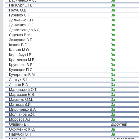
Василенко А.С.
За
Гінзбург О.П.
За
Голуб О.В.
За
Гуренко С.І.
За
Долженко Г.П.
За
Донченко Ю.Г.
За
Драголюнцев А.Д.
За
Єщенко В.М.
За
Заклунна В.Г.
За
Іванов В.Г.
За
Клочко М.О.
За
Корнійчук І.В.
За
Кравченко М.В.
За
Круценко В.Я.
За
Кузнєцов П.С.
За
Кучеренко В.М.
За
Лантух В.І.
За
Лешан Е.А.
За
Малєвський О.Т.
За
Мармазов Є.В.
За
Масенко О.М.
За
Матвєєв В.Й.
За
Мироненко В.А.
За
Молчанов Б.Я.
За
Морозов А.П.
За
Олійник Б.І.
Відсутній
Охріменко К.О.
За
Парубок О.Н.
За