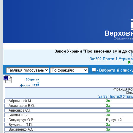
Верховн
Офіційний в
Закон України "Про внесення змін до ст
1
За:302 Проти:1 Утрима
Рі
- Вибрати зі списк
Зберегти
в
форматі RTF
Фракція Ком
Кіль
За:99 Проти:0 Утрим
Абрамов Ф.М.
За
Анастасієв В.О.
За
Аннєнков Є.І.
За
Баулін П.Б.
За
Бондарчук О.В.
Відсутній
Буждиган П.П.
За
Василенко А.С.
За