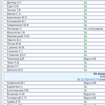
Донець Н.Г.
За
Єдін О.Й.
За
Засуха Т.В.
За
Іванов С.А.
За
Кириченко М.О.
За
Коновалюк В.І.
За
Лавриненко М.Ф.
За
Лютікова І.І.
Не голосувала
Малолітко І.Ф.
За
Миримський Л.Ю.
За
Омеліч В.С.
За
Пінчук В.М.
За
Савенко М.М.
За
Синенко С.І.
За
Спіженко Ю.П.
За
Табачник Д.В.
Відсутній
Чікал А.В.
За
Шпак О.Г.
За
Шпігало В.Є.
За
Не вход
Кіл
За:11 Проти:0 Утрима
Агафонов М.І.
Відсутній
Баранчик І.І.
За
Богатирьова Р.В.
За
Вітренко Н.М.
Відсутня
Головатий С.П.
Відсутній
Гурвіц Е.Й.
За