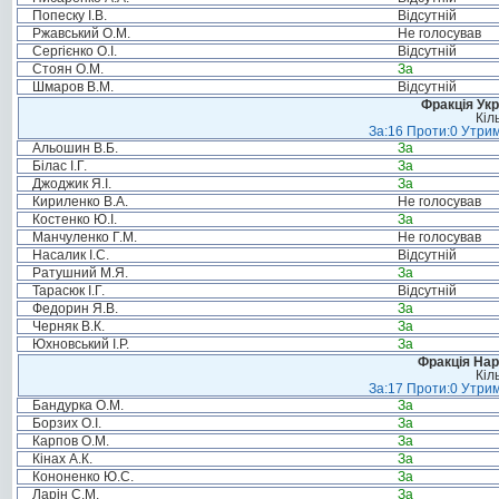
Попеску І.В.
Відсутній
Ржавський О.М.
Не голосував
Сергієнко О.І.
Відсутній
Стоян О.М.
За
Шмаров В.М.
Відсутній
Фракція Ук
Кіл
За:16 Проти:0 Утрим
Альошин В.Б.
За
Білас І.Г.
За
Джоджик Я.І.
За
Кириленко В.А.
Не голосував
Костенко Ю.І.
За
Манчуленко Г.М.
Не голосував
Насалик І.С.
Відсутній
Ратушний М.Я.
За
Тарасюк І.Г.
Відсутній
Федорин Я.В.
За
Черняк В.К.
За
Юхновський І.Р.
За
Фракція Нар
Кіл
За:17 Проти:0 Утрим
Бандурка О.М.
За
Борзих О.І.
За
Карпов О.М.
За
Кінах А.К.
За
Кононенко Ю.С.
За
Ларін С.М.
За