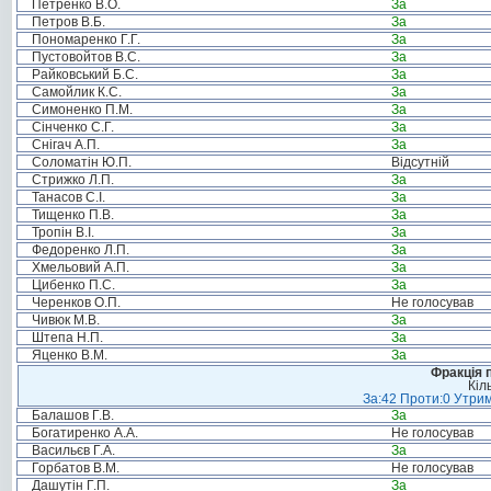
Петренко В.О.
За
Петров В.Б.
За
Пономаренко Г.Г.
За
Пустовойтов В.С.
За
Райковський Б.С.
За
Самойлик К.С.
За
Симоненко П.М.
За
Сінченко С.Г.
За
Снігач А.П.
За
Соломатін Ю.П.
Відсутній
Стрижко Л.П.
За
Танасов С.І.
За
Тищенко П.В.
За
Тропін В.І.
За
Федоренко Л.П.
За
Хмельовий А.П.
За
Цибенко П.С.
За
Черенков О.П.
Не голосував
Чивюк М.В.
За
Штепа Н.П.
За
Яценко В.М.
За
Фракція п
Кіл
За:42 Проти:0 Утрим
Балашов Г.В.
За
Богатиренко А.А.
Не голосував
Васильєв Г.А.
За
Горбатов В.М.
Не голосував
Дашутін Г.П.
За