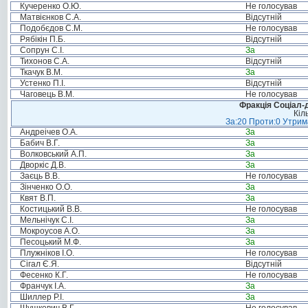
Кучеренко О.Ю.
Не голосував
Матвієнков С.А.
Відсутній
Подобєдов С.М.
Не голосував
Рябікін П.Б.
Відсутній
Сопрун С.І.
За
Тихонов С.А.
Відсутній
Ткачук В.М.
За
Устенко П.І.
Відсутній
Чаговець В.М.
Не голосував
Фракція Соціал-д
Кіл
За:20 Проти:0 Утрима
Андреічев О.А.
За
Бабич В.Г.
За
Волковський А.П.
За
Дворкіс Д.В.
За
Заєць В.В.
Не голосував
Зінченко О.О.
За
Квят В.П.
За
Костицький В.В.
Не голосував
Мельнічук С.І.
За
Мокроусов А.О.
За
Песоцький М.Ф.
За
Плужніков І.О.
Не голосував
Сігал Є.Я.
Відсутній
Фесенко К.Г.
Не голосував
Франчук І.А.
За
Шиллер Р.І.
За