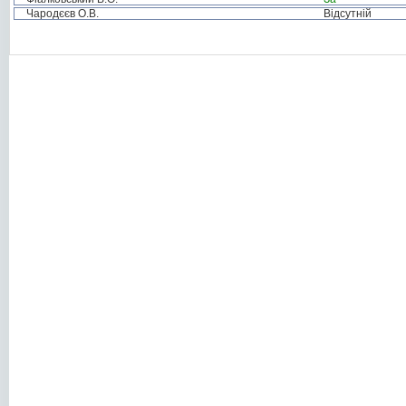
Чародєєв О.В.
Відсутній