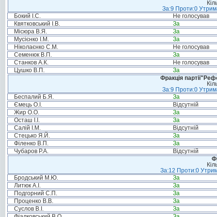
Кіл
За:9 Проти:0 Утрим
Бокий І.С.
Не голосував
Квятковський І.В.
За
Місюра В.Я.
За
Мусієнко І.М.
За
Ніколаєнко С.М.
Не голосував
Семенюк В.П.
За
Станков А.К.
Не голосував
Цушко В.П.
За
Фракція партії"Реф
Кіл
За:9 Проти:0 Утрим
Беспалий Б.Я.
За
Ємець О.І.
Відсутній
Жир О.О.
За
Осташ І.І.
За
Салій І.М.
Відсутній
Стецько Я.Й.
За
Філенко В.П.
За
Чубаров Р.А.
Відсутній
Ф
Кіл
За:12 Проти:0 Утрим
Бродський М.Ю.
За
Литюк А.І.
За
Подгорний С.П.
За
Проценко В.В.
За
Суслов В.І.
За
Фіалковський В.О.
За