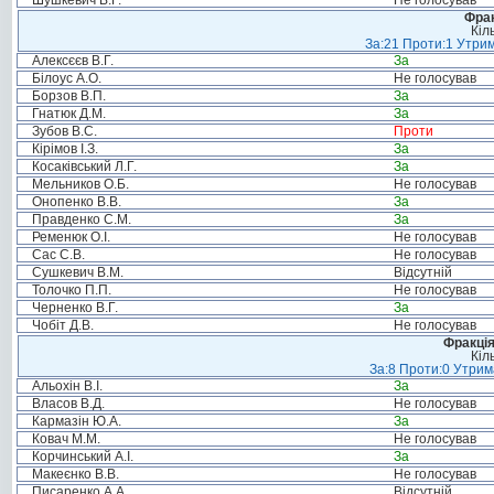
Шушкевич В.Г.
Не голосував
Фрак
Кіл
За:21 Проти:1 Утрим
Алексєєв В.Г.
За
Білоус А.О.
Не голосував
Борзов В.П.
За
Гнатюк Д.М.
За
Зубов В.С.
Проти
Кірімов І.З.
За
Косаківський Л.Г.
За
Мельников О.Б.
Не голосував
Онопенко В.В.
За
Правденко С.М.
За
Ременюк О.І.
Не голосував
Сас С.В.
Не голосував
Сушкевич В.М.
Відсутній
Толочко П.П.
Не голосував
Черненко В.Г.
За
Чобіт Д.В.
Не голосував
Фракція
Кіл
За:8 Проти:0 Утрим
Альохін В.І.
За
Власов В.Д.
Не голосував
Кармазін Ю.А.
За
Ковач М.М.
Не голосував
Корчинський А.І.
За
Макеєнко В.В.
Не голосував
Писаренко А.А.
Відсутній