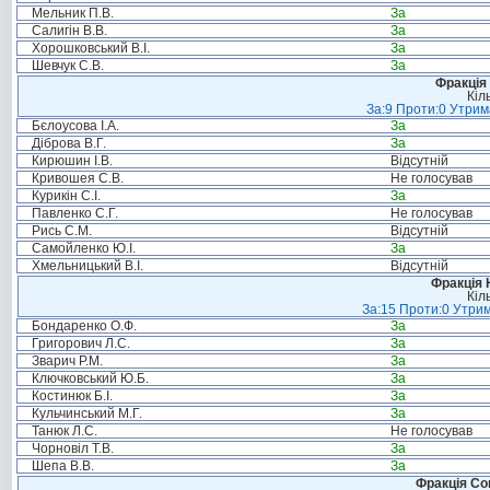
Мельник П.В.
За
Салигін В.В.
За
Хорошковський В.І.
За
Шевчук С.В.
За
Фракція 
Кіл
За:9 Проти:0 Утрим
Бєлоусова І.А.
За
Діброва В.Г.
За
Кирюшин І.В.
Відсутній
Кривошея С.В.
Не голосував
Курикін С.І.
За
Павленко С.Г.
Не голосував
Рись С.М.
Відсутній
Самойленко Ю.І.
За
Хмельницький В.І.
Відсутній
Фракція 
Кіл
За:15 Проти:0 Утрим
Бондаренко О.Ф.
За
Григорович Л.С.
За
Зварич Р.М.
За
Ключковський Ю.Б.
За
Костинюк Б.І.
За
Кульчинський М.Г.
За
Танюк Л.С.
Не голосував
Чорновіл Т.В.
За
Шепа В.В.
За
Фракція Соц