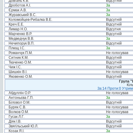
Довгань К.В.
Відсутній
Дроботов А.І.
За
Єрмак А.В.
За
Журавський В.С.
За
Коломойцев-Рибалка В.Е.
Відсутній
Креч Е.Е.
Відсутній
Лимар Н.О.
Відсутня
Марченко В.Р.
Відсутній
Медведчук В.В.
За
Нечипорук В.П.
Відсутній
Плющ І.С.
За
Романчук П.М.
Не голосував
Ситник К.М.
Відсутній
Ткаченко О.М.
Відсутній
Чиж І.С.
Відсутній
Шишкін В.І.
Не голосував
Яковенко О.М.
Відсутній
Група "
Кіл
За:14 Проти:0 Утрима
Абдуллін О.Р.
Не голосував
Антоньєва Г.П.
За
Біловол О.М.
Відсутній
Буряк С.В.
Не голосував
Волков О.М.
Не голосував
Гусак Л.Г.
За
Діяк І.В.
Відсутній
Звягільський Ю.Л.
Відсутній
Козак Я.І.
За