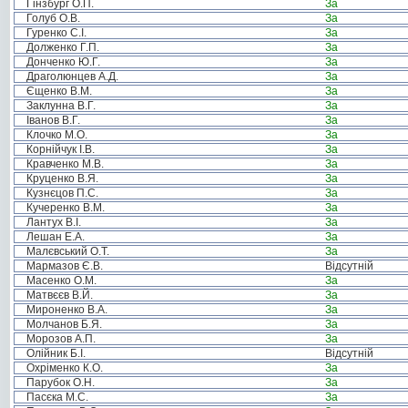
Гінзбург О.П.
За
Голуб О.В.
За
Гуренко С.І.
За
Долженко Г.П.
За
Донченко Ю.Г.
За
Драголюнцев А.Д.
За
Єщенко В.М.
За
Заклунна В.Г.
За
Іванов В.Г.
За
Клочко М.О.
За
Корнійчук І.В.
За
Кравченко М.В.
За
Круценко В.Я.
За
Кузнєцов П.С.
За
Кучеренко В.М.
За
Лантух В.І.
За
Лешан Е.А.
За
Малєвський О.Т.
За
Мармазов Є.В.
Відсутній
Масенко О.М.
За
Матвєєв В.Й.
За
Мироненко В.А.
За
Молчанов Б.Я.
За
Морозов А.П.
За
Олійник Б.І.
Відсутній
Охріменко К.О.
За
Парубок О.Н.
За
Пасєка М.С.
За