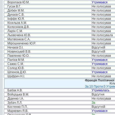
Воропаєв Ю.М.
Утримався
Гусак В.Г.
Не голосував
Добкін М.М.
Не голосував
Дунаєв С.В.
Не голосував
Іоффе Ю.Я.
Не голосував
Кісельов А.М.
Не голосував
Колєсніков Д.В.
Не голосував
Ларін С.М.
Не голосував
Льовочкіна Ю.В.
Не голосувала
Матвієнков С.А.
Не голосував
Мірошниченко Ю.Р.
Не голосував
Нечаєв О.І.
Відсутній
Новинський В.В.
Відсутній
Павленко Ю.О.
Не голосував
Папієв М.М.
Утримався
Сажко С.М.
Утримався
Солод Ю.В.
Не голосував
Шпенов Д.Ю.
Утримався
Шуфрич Н.І.
Не голосував
Фракція Політичної
Кіл
За:10 Проти:0 Утрим
Бабак А.В.
Утрималась
Войціцька В.М.
Відсутня
Діденко І.А.
Не голосував
Зубач Л.Л.
За
Костенко П.П.
Відсутній
Маркевич Я.В.
Утримався