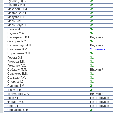
Лубінець Д.В.
За
Люшняк М.В.
За
Македон Ю.М.
За
Матвієнко А.С.
За
Матузко О.О.
За
Мельник С.І.
За
Мельничук І.І.
За
Найєм М. .
За
Недава О.А.
За
Нестеренко В.Г.
Відсутній
Онуфрик Б.С.
За
Паламарчук М.П.
Відсутній
Пинзеник В.М.
Утримався
Порошенко О.П.
За
Ревега О.В.
За
Ричкова Т.Б.
За
Романюк Р.С.
За
Сабашук П.П.
Відсутній
Севрюков В.В.
За
Сольвар Р.М.
За
Спориш І.Д.
За
Суслова І.М.
За
Ткачук Г.В.
За
Тригубенко С.М.
Відсутній
Усов К.Г.
Не голосував
Фролов М.О.
Не голосував
Чекіта Г.Л.
Не голосував
Червакова О.В.
За