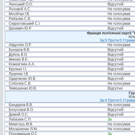
Ленський О.О.
Відсутній
Лозовой А.С.
Не голосував
Мосійчук І.В.
Не голосував
Рибалка С.В.
Не голосував
Скуратовський С.І.
Не голосував
Шухевич Ю.Р.
Відсутній
Фракція політичної партії
Кіл
За:0 Проти:0 Утрима
Абдуллін О.Р.
Не голосував
Бухарєв В.В.
Відсутній
Дубіль В.О.
Відсутній
Івченко В.Є.
Відсутній
Кожем’якін А.А.
Відсутній
Крулько І.І.
Відсутній
Луценко І.В.
Не голосував
Одарченко Ю.В.
Відсутній
Соболєв С.В.
Не голосував
Тимошенко Ю.В.
Відсутня
Гру
Кіл
За:4 Проти:0 Утрима
Бандуров В.В.
Не голосував
Богуслаєв В.О.
Відсутній
Довгий О.С.
Відсутній
Лабазюк С.П.
За
Микитась М.В.
Не голосував
Москаленко Я.М.
Не голосував
Пономарьов О.С.
За