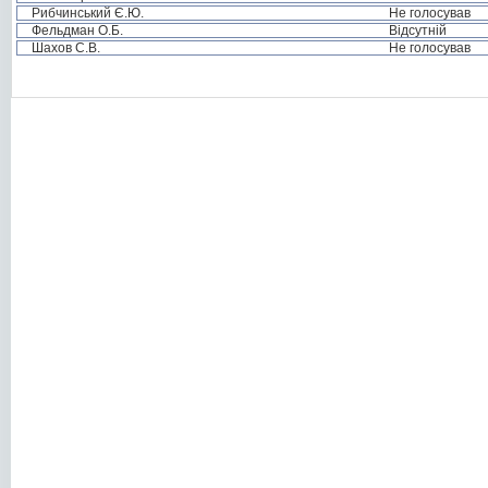
Рибчинський Є.Ю.
Не голосував
Фельдман О.Б.
Відсутній
Шахов С.В.
Не голосував