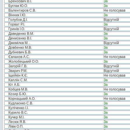
Брензович В.І.
За
Буглак Ю.О.
За
Валентиров С.В.
Не голосував
Вінник І.Ю.
За
Голубов Д.І.
Відсутній
Горват Р.І.
За
Гринів І.О.
Відсутній
Давиденко В.М.
За
Денисенко В.І.
За
Джемілєв М. .
Відсутній
Довбенко М.В.
За
Дубневич Б.В.
За
Євлахов А.С.
Не голосував
Жолобецький О.О.
За
Загорій Г.В.
Відсутній
Зварич Р.М.
Відсутній
Іщейкін К.Є.
Не голосував
Каплін С.М.
За
Кіт А.Б.
За
Кобцев М.В.
Не голосував
Козир Б.Ю.
За
Корнацький А.О.
Не голосував
Кудлаєнко С.В.
За
Куліченко І.І.
За
Курило В.С.
За
Кучер М.І.
За
Лесюк Я.В.
За
Лівік О.П.
За