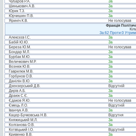
Чубаров Р.А.
За
Шинькович А.В.
За
Юрик Т.З.
За
Юрчишин П.В.
За
Яриніч К.В.
Не голосував
Фракція Політи
Кіл
За:62 Проти:0 Утрима
Алексєєв І.С.
За
Бабій Ю.Ю.
За
Береза Ю.М.
Не голосував
Бондар М.Л.
За
Бурбак М.Ю.
За
Величкович М.Р.
За
Вознюк Ю.В.
За
Гаврилюк М.В.
За
Горбунов О.В.
За
Данілін В.Ю.
За
Дзензерський Д.В.
Відсутній
Дирів А.Б.
За
Драюк С.Є.
За
Єдаков Я.Ю.
Не голосував
Ємець Л.О.
Відсутній
Іванчук А.В.
За
Кацер-Бучковська Н.В.
Відсутня
Княжицький М.Л.
За
Колганова О.В.
За
Котвіцький І.О.
Відсутній
Кривенко В.В.
За