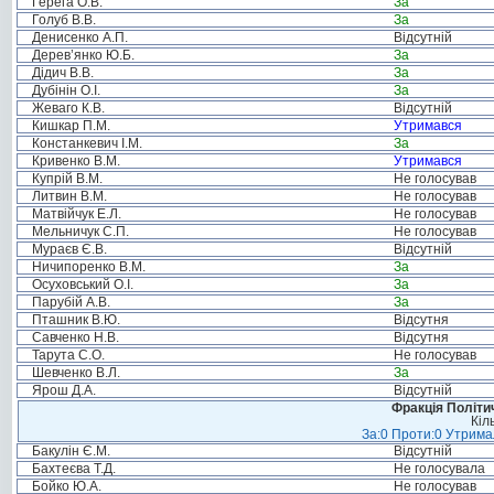
Герега О.В.
За
Голуб В.В.
За
Денисенко А.П.
Відсутній
Дерев’янко Ю.Б.
За
Дідич В.В.
За
Дубінін О.І.
За
Жеваго К.В.
Відсутній
Кишкар П.М.
Утримався
Констанкевич І.М.
За
Кривенко В.М.
Утримався
Купрій В.М.
Не голосував
Литвин В.М.
Не голосував
Матвійчук Е.Л.
Не голосував
Мельничук С.П.
Не голосував
Мураєв Є.В.
Відсутній
Ничипоренко В.М.
За
Осуховський О.І.
За
Парубій А.В.
За
Пташник В.Ю.
Відсутня
Савченко Н.В.
Відсутня
Тарута С.О.
Не голосував
Шевченко В.Л.
За
Ярош Д.А.
Відсутній
Фракція Політич
Кіл
За:0 Проти:0 Утримал
Бакулін Є.М.
Відсутній
Бахтеєва Т.Д.
Не голосувала
Бойко Ю.А.
Не голосував