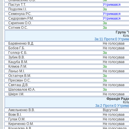
Опанасенко О.В.
За
Пастух Т.Т.
Утримався
Подоляк І.І.
За
Семенуха Р.С.
Утримався
Сидорович Р.М.
Утримався
Скрипник О.О.
За
Сотник О.С.
За
Група "
Кіл
За:11 Проти:0 Утрима
Барвіненко В.Д.
Не голосував
Бобов Г.Б.
Не голосував
Гєллєр Є.Б.
За
Зубик В.В.
Не голосував
Кацуба В.М.
Не голосував
Клімов Л.М.
За
Ланьо М.І.
Не голосував
Остапчук В.М.
За
Пресман О.С.
За
Святаш Д.В.
Не голосував
Шаповалов Ю.А.
За
Шкіря І.М.
Не голосував
Фракція Ради
Кіл
За:2 Проти:0 Утрима
Амельченко В.В.
Відсутній
Вовк В.І.
Не голосував
Гулак О.М.
Не голосував
Кириченко О.М.
Не голосував
Кошелєва А.В.
Не голосувала