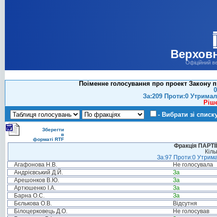
Верховн
Офіційний в
Поіменне голосування про проект Закону пр
0
За:209 Проти:0 Утримал
Ріш
- Вибрати зі списк
Зберегти
в
форматі RTF
Фракція ПАРТ
Кіль
За:97 Проти:0 Утрима
Агафонова Н.В.
Не голосувала
Андрієвський Д.Й.
За
Арешонков В.Ю.
За
Артюшенко І.А.
За
Барна О.С.
За
Бєлькова О.В.
Відсутня
Білоцерковець Д.О.
Не голосував