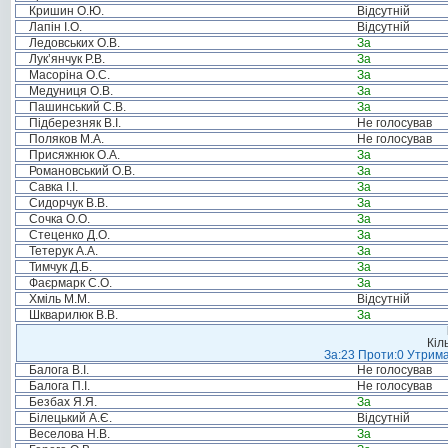
Кришин О.Ю.
Відсутній
Лапін І.О.
Відсутній
Ледовських О.В.
За
Лук’янчук Р.В.
За
Масоріна О.С.
За
Медуниця О.В.
За
Пашинський С.В.
За
Підберезняк В.І.
Не голосував
Поляков М.А.
Не голосував
Присяжнюк О.А.
За
Романовський О.В.
За
Савка І.І.
За
Сидорчук В.В.
За
Сочка О.О.
За
Стеценко Д.О.
За
Тетерук А.А.
За
Тимчук Д.Б.
За
Фаєрмарк С.О.
За
Хміль М.М.
Відсутній
Шкварилюк В.В.
За
Кіл
За:23 Проти:0 Утрима
Балога В.І.
Не голосував
Балога П.І.
Не голосував
Безбах Я.Я.
За
Білецький А.Є.
Відсутній
Веселова Н.В.
За