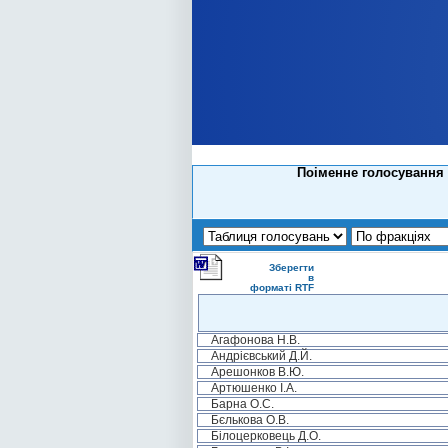
Поіменне голосування 
Зберегти
в
форматі RTF
Агафонова Н.В.
Андрієвський Д.Й.
Арешонков В.Ю.
Артюшенко І.А.
Барна О.С.
Бєлькова О.В.
Білоцерковець Д.О.