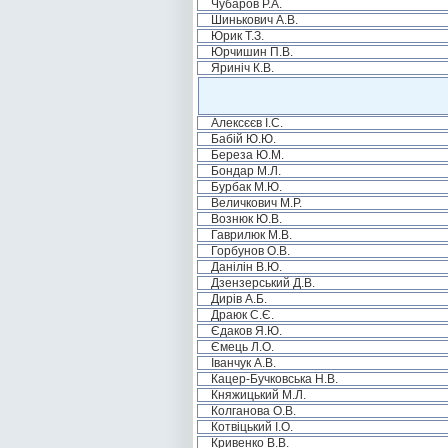
Чубаров Р.А.
Шинькович А.В.
Юрик Т.З.
Юрчишин П.В.
Яриніч К.В.
Алексєєв І.С.
Бабій Ю.Ю.
Береза Ю.М.
Бондар М.Л.
Бурбак М.Ю.
Величкович М.Р.
Вознюк Ю.В.
Гаврилюк М.В.
Горбунов О.В.
Данілін В.Ю.
Дзензерський Д.В.
Дирів А.Б.
Драюк С.Є.
Єдаков Я.Ю.
Ємець Л.О.
Іванчук А.В.
Кацер-Бучковська Н.В.
Княжицький М.Л.
Колганова О.В.
Котвіцький І.О.
Кривенко В.В.