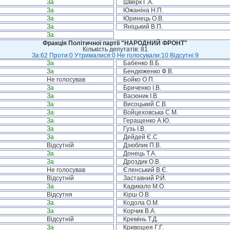
За
Шверк Г.А.
За
Южаніна Н.П.
За
Юринець О.В.
За
Яніцький В.П.
За
Фракція Політичної партії "НАРОДНИЙ ФРОНТ"
Кількість депутатів: 81
За:62 Проти:0 Утрималися:0 Не голосували:10 Відсутні:9
За
Бабенко В.Б.
За
Бендюженко Ф.В.
Не голосував
Бойко О.П.
За
Бриченко І.В.
За
Васюник І.В.
За
Висоцький С.В.
За
Войцеховська С.М.
За
Геращенко А.Ю.
За
Гузь І.В.
За
Дейдей Є.С.
Відсутній
Дзюблик П.В.
За
Донець Т.А.
За
Дроздик О.В.
Не голосував
Єленський В.Є.
Відсутній
Заставний Р.Й.
За
Кадикало М.О.
Відсутня
Кірш О.В.
За
Кодола О.М.
За
Корчик В.А.
Відсутній
Кремінь Т.Д.
За
Кривошея Г.Г.