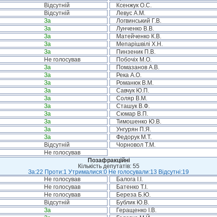
Відсутній
Ксенжук О.С.
Відсутній
Левус А.М.
За
Логвинський Г.В.
За
Лунченко В.В.
За
Матейченко К.В.
За
Мепарішвілі Х.Н.
За
Пинзеник П.В.
Не голосував
Побочіх М.О.
За
Помазанов А.В.
За
Река А.О.
За
Романюк В.М.
За
Савчук Ю.П.
За
Соляр В.М.
За
Сташук В.Ф.
За
Сюмар В.П.
За
Тимошенко Ю.В.
За
Унгурян П.Я.
За
Федорук М.Т.
Відсутній
Чорновол Т.М.
Не голосував
Позафракційні
Кількість депутатів: 55
За:22 Проти:1 Утрималися:0 Не голосували:13 Відсутні:19
Не голосував
Балога І.І.
Не голосував
Батенко Т.І.
Не голосував
Береза Б.Ю.
Відсутній
Бублик Ю.В.
За
Геращенко І.В.