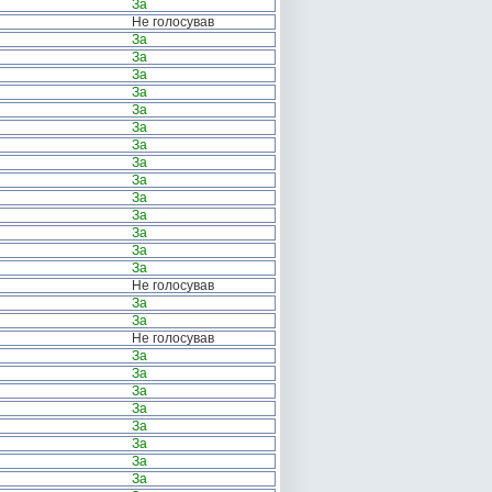
За
Не голосував
За
За
За
За
За
За
За
За
За
За
За
За
За
За
Не голосував
За
За
Не голосував
За
За
За
За
За
За
За
За