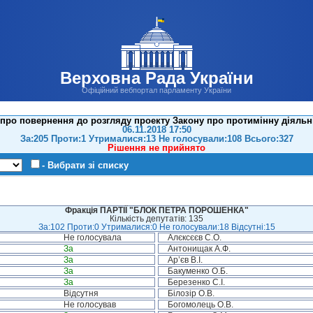
Верховна Рада України
Офіційний вебпортал парламенту України
про повернення до розгляду проекту Закону про протимінну діяльніс
06.11.2018 17:50
За:205 Проти:1 Утрималися:13 Не голосували:108 Всього:327
Рішення не прийнято
- Вибрати зі списку
Фракція ПАРТІЇ "БЛОК ПЕТРА ПОРОШЕНКА"
Кількість депутатів: 135
За:102 Проти:0 Утрималися:0 Не голосували:18 Відсутні:15
Не голосувала
Алєксєєв С.О.
За
Антонищак А.Ф.
За
Ар’єв В.І.
За
Бакуменко О.Б.
За
Березенко С.І.
Відсутня
Білозір О.В.
Не голосував
Богомолець О.В.