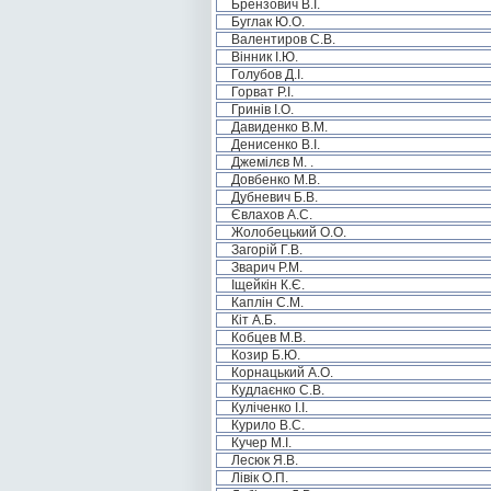
Брензович В.І.
Буглак Ю.О.
Валентиров С.В.
Вінник І.Ю.
Голубов Д.І.
Горват Р.І.
Гринів І.О.
Давиденко В.М.
Денисенко В.І.
Джемілєв М. .
Довбенко М.В.
Дубневич Б.В.
Євлахов А.С.
Жолобецький О.О.
Загорій Г.В.
Зварич Р.М.
Іщейкін К.Є.
Каплін С.М.
Кіт А.Б.
Кобцев М.В.
Козир Б.Ю.
Корнацький А.О.
Кудлаєнко С.В.
Куліченко І.І.
Курило В.С.
Кучер М.І.
Лесюк Я.В.
Лівік О.П.