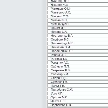
Лубінець Д.В.
Люшняк М.В.
Македон Ю.М.
Матвієнко А.С.
Матузко О.О.
Мельник С.І.
Мельничук І.І.
Найєм М. .
Недава О.А.
Нестеренко В.Г.
Онуфрик Б.С.
Паламарчук М.П.
Пинзеник В.М.
Порошенко О.П.
Ревега О.В.
Ричкова Т.Б.
Романюк Р.С.
Сабашук П.П.
Севрюков В.В.
Сольвар Р.М.
Спориш І.Д.
Суслова І.М.
Ткачук Г.В.
Тригубенко С.М.
Усов К.Г.
Фролов М.О.
Чекіта Г.Л.
Червакова О.В.