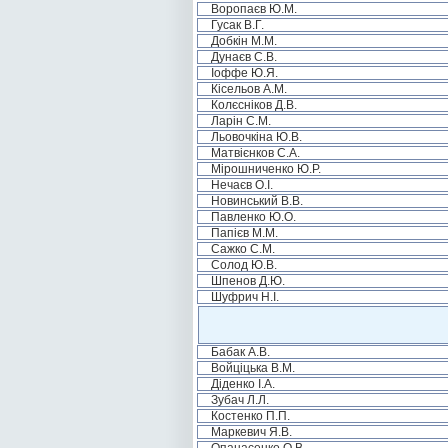
Воропаєв Ю.М.
Гусак В.Г.
Добкін М.М.
Дунаєв С.В.
Іоффе Ю.Я.
Кісельов А.М.
Колєсніков Д.В.
Ларін С.М.
Льовочкіна Ю.В.
Матвієнков С.А.
Мірошниченко Ю.Р.
Нечаєв О.І.
Новинський В.В.
Павленко Ю.О.
Папієв М.М.
Сажко С.М.
Солод Ю.В.
Шпенов Д.Ю.
Шуфрич Н.І.
Бабак А.В.
Войціцька В.М.
Діденко І.А.
Зубач Л.Л.
Костенко П.П.
Маркевич Я.В.