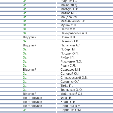
За
Луценко І.С.
За
Макар’ян Д.Б.
За
Мамчур Ю.В.
За
Матіос М.В.
За
Мацола Р.М.
За
Мельниченко В.В.
За
Мушак О.П.
За
Негой Ф.Ф.
За
Немировський А.В.
Відсутній
Новак Н.В.
За
Павелко А.В.
Відсутній
Палатний А.Л.
За
Побер І.М.
За
Продан О.П.
За
Рибак І.П.
За
Різаненко П.О.
За
Рудик С.Я.
Відсутній
Саврасов М.В.
За
Соловей Ю.І.
За
Співаковський О.В.
За
Сугоняко О.Л.
За
Тіміш Г.І.
За
Третьяков О.Ю.
Відсутній
Урбанський О.І.
Не голосував
Фріз І.В.
Не голосував
Хлань С.В.
Не голосував
Чепинога В.М.
За
Черненко О.М.