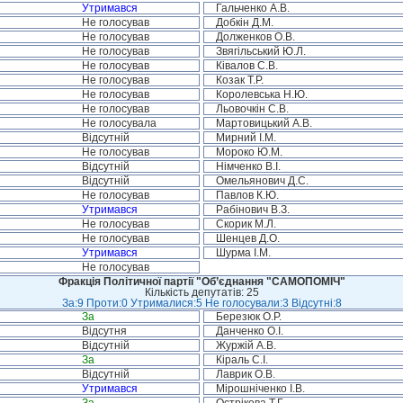
Утримався
Гальченко А.В.
Не голосував
Добкін Д.М.
Не голосував
Долженков О.В.
Не голосував
Звягільський Ю.Л.
Не голосував
Ківалов С.В.
Не голосував
Козак Т.Р.
Не голосував
Королевська Н.Ю.
Не голосував
Льовочкін С.В.
Не голосувала
Мартовицький А.В.
Відсутній
Мирний І.М.
Не голосував
Мороко Ю.М.
Відсутній
Німченко В.І.
Відсутній
Омельянович Д.С.
Не голосував
Павлов К.Ю.
Утримався
Рабінович В.З.
Не голосував
Скорик М.Л.
Не голосував
Шенцев Д.О.
Утримався
Шурма І.М.
Не голосував
Фракція Політичної партії "Об’єднання "САМОПОМІЧ"
Кількість депутатів: 25
За:9 Проти:0 Утрималися:5 Не голосували:3 Відсутні:8
За
Березюк О.Р.
Відсутня
Данченко О.І.
Відсутній
Журжій А.В.
За
Кіраль С.І.
Відсутній
Лаврик О.В.
Утримався
Мірошніченко І.В.