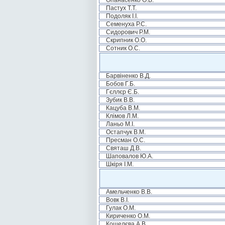
Опанасенко О.В.
Пастух Т.Т.
Подоляк І.І.
Семенуха Р.С.
Сидорович Р.М.
Скрипник О.О.
Сотник О.С.
Барвіненко В.Д.
Бобов Г.Б.
Гєллєр Є.Б.
Зубик В.В.
Кацуба В.М.
Клімов Л.М.
Ланьо М.І.
Остапчук В.М.
Пресман О.С.
Святаш Д.В.
Шаповалов Ю.А.
Шкіря І.М.
Амельченко В.В.
Вовк В.І.
Гулак О.М.
Кириченко О.М.
Кошелєва А.В.