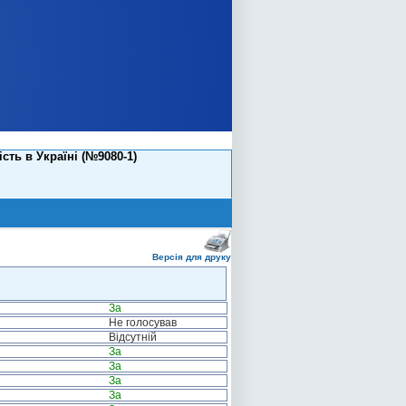
ть в Україні (№9080-1)
Версія для друку
За
Не голосував
Відсутній
За
За
За
За