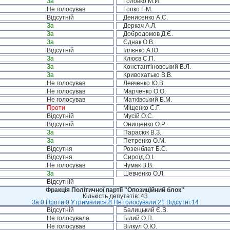
За
Головко М.Й.
Не голосував
Гопко Г.М.
Відсутній
Денисенко А.С.
За
Деркач А.Л.
За
Добродомов Д.Є.
За
Єднак О.В.
Відсутній
Іллєнко А.Ю.
За
Клюєв С.П.
За
Константіновський В.Л.
За
Кривохатько В.В.
Не голосував
Левченко Ю.В.
Не голосував
Марченко О.О.
Не голосував
Матківський Б.М.
Проти
Міщенко С.Г.
Відсутній
Мусій О.С.
Відсутній
Онищенко О.Р.
За
Парасюк В.З.
За
Петренко О.М.
Відсутня
Розенблат Б.С.
Відсутня
Сироїд О.І.
Не голосував
Чумак В.В.
За
Шевченко О.Л.
Відсутній
Фракція Політичної партії "Опозиційний блок"
Кількість депутатів: 43
За:0 Проти:0 Утрималися:8 Не голосували:21 Відсутні:14
Відсутній
Балицький Є.В.
Не голосувала
Білий О.П.
Не голосував
Вілкул О.Ю.