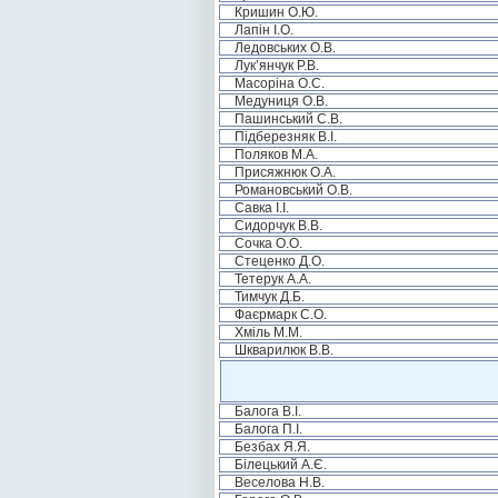
Кришин О.Ю.
Лапін І.О.
Ледовських О.В.
Лук’янчук Р.В.
Масоріна О.С.
Медуниця О.В.
Пашинський С.В.
Підберезняк В.І.
Поляков М.А.
Присяжнюк О.А.
Романовський О.В.
Савка І.І.
Сидорчук В.В.
Сочка О.О.
Стеценко Д.О.
Тетерук А.А.
Тимчук Д.Б.
Фаєрмарк С.О.
Хміль М.М.
Шкварилюк В.В.
Балога В.І.
Балога П.І.
Безбах Я.Я.
Білецький А.Є.
Веселова Н.В.