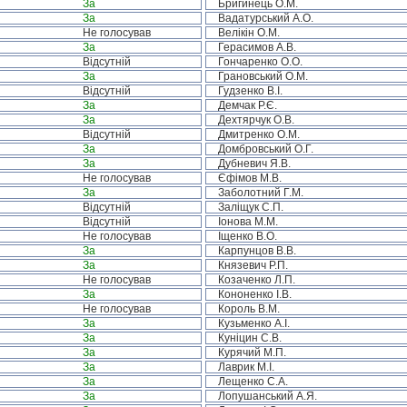
За
Бригинець О.М.
За
Вадатурський А.О.
Не голосував
Велікін О.М.
За
Герасимов А.В.
Відсутній
Гончаренко О.О.
За
Грановський О.М.
Відсутній
Гудзенко В.І.
За
Демчак Р.Є.
За
Дехтярчук О.В.
Відсутній
Дмитренко О.М.
За
Домбровський О.Г.
За
Дубневич Я.В.
Не голосував
Єфімов М.В.
За
Заболотний Г.М.
Відсутній
Заліщук С.П.
Відсутній
Іонова М.М.
Не голосував
Іщенко В.О.
За
Карпунцов В.В.
За
Князевич Р.П.
Не голосував
Козаченко Л.П.
За
Кононенко І.В.
Не голосував
Король В.М.
За
Кузьменко А.І.
За
Куніцин С.В.
За
Курячий М.П.
За
Лаврик М.І.
За
Лещенко С.А.
За
Лопушанський А.Я.