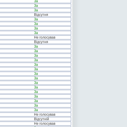
За
За
За
Відсутня
За
За
За
За
Не голосував
Відсутня
За
За
За
За
За
За
За
За
За
За
За
За
За
За
За
Не голосував
Відсутній
Не голосував