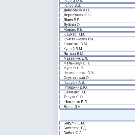
Герега О.В.
Голуб В.В.
Денисенко А.П.
Дерев’янко Ю.Б.
Дідич В.В.
Дубінін О.І.
Жеваго К.В.
Кишкар П.М.
Констанкевич І.М.
Кривенко В.М.
Купрій В.М.
Литвин В.М.
Матвійчук Е.Л.
Мельничук С.П.
Мураєв Є.В.
Ничипоренко В.М.
Осуховський О.І.
Парубій А.В.
Пташник В.Ю.
Савченко Н.В.
Тарута С.О.
Шевченко В.Л.
Ярош Д.А.
Бакулін Є.М.
Бахтеєва Т.Д.
Бойко Ю.А.