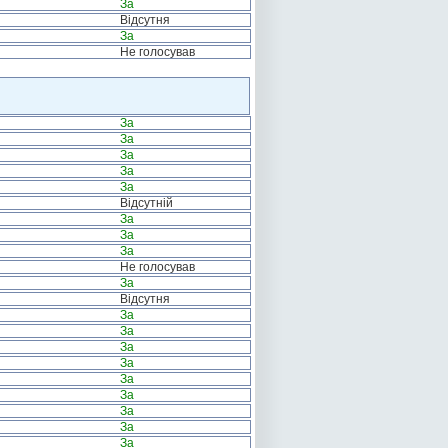
За
Відсутня
За
Не голосував
За
За
За
За
За
Відсутній
За
За
За
Не голосував
За
Відсутня
За
За
За
За
За
За
За
За
За