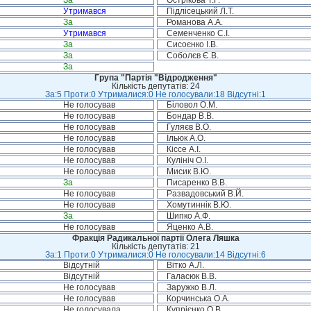
За
Острікова Т.Г.
Утримався
Підлісецький Л.Т.
За
Романова А.А.
Утримався
Семенченко С.І.
За
Сисоєнко І.В.
За
Соболєв Є.В.
За
Група "Партія "Відродження"
Кількість депутатів: 24
За:5 Проти:0 Утрималися:0 Не голосували:18 Відсутні:1
Не голосував
Біловол О.М.
Не голосував
Бондар В.В.
Не голосував
Гуляєв В.О.
Не голосував
Ільюк А.О.
Не голосував
Кіссе А.І.
Не голосував
Кулініч О.І.
Не голосував
Мисик В.Ю.
За
Писаренко В.В.
Не голосував
Развадовський В.Й.
Не голосував
Хомутиннік В.Ю.
За
Шипко А.Ф.
Не голосував
Яценко А.В.
Фракція Радикальної партії Олега Ляшка
Кількість депутатів: 21
За:1 Проти:0 Утрималися:0 Не голосували:14 Відсутні:6
Відсутній
Вітко А.Л.
Відсутній
Галасюк В.В.
Не голосував
Заружко В.Л.
Не голосував
Корчинська О.А.
Не голосувала
Купрієнко О.В.