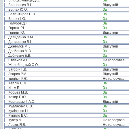
Білоцерковець Д.О.
За
Брензович В.І.
Відсутній
Буглак Ю.О.
За
Валентиров С.В.
За
Вінник І.Ю.
За
Голубов Д.І.
За
Горват Р.І.
За
Гринів І.О.
Відсутній
Давиденко В.М.
За
Денисенко В.І.
За
Джемілєв М. .
Відсутній
Довбенко М.В.
За
Дубневич Б.В.
За
Євлахов А.С.
Не голосував
Жолобецький О.О.
За
Загорій Г.В.
Відсутній
Зварич Р.М.
Відсутній
Іщейкін К.Є.
Не голосував
Каплін С.М.
За
Кіт А.Б.
За
Кобцев М.В.
За
Козир Б.Ю.
За
Корнацький А.О.
Відсутній
Кудлаєнко С.В.
За
Куліченко І.І.
За
Курило В.С.
За
Кучер М.І.
Не голосував
Лесюк Я.В.
Не голосував