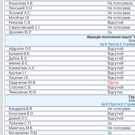
Кошелєва А.В.
Не голосувала
Ленський О.О.
Не голосував
Лозовой А.С.
Не голосував
Мосійчук І.В.
Не голосував
Рибалка С.В.
Відсутній
Скуратовський С.І.
Не голосував
Шухевич Ю.Р.
За
Фракція політичної партії
Кіл
За:0 Проти:3 Утрима
Абдуллін О.Р.
Відсутній
Бухарєв В.В.
Відсутній
Дубіль В.О.
Відсутній
Івченко В.Є.
Відсутній
Кожем’якін А.А.
Відсутній
Крулько І.І.
Відсутній
Луценко І.В.
Відсутній
Одарченко Ю.В.
Проти
Соболєв С.В.
Відсутній
Тимошенко Ю.В.
Відсутня
Гру
Кіл
За:8 Проти:0 Утрим
Бандуров В.В.
Не голосував
Богуслаєв В.О.
Відсутній
Довгий О.С.
Відсутній
Лабазюк С.П.
За
Микитась М.В.
Не голосував
Москаленко Я.М.
За