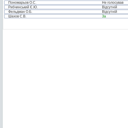
Пономарьов О.С.
Не голосував
Рибчинський Є.Ю.
Відсутній
Фельдман О.Б.
Відсутній
Шахов С.В.
За