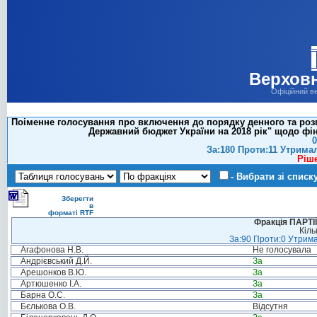
Верховн
Офіційний в
Поіменне голосування про включення до порядку денного та розг
Державний бюджет України на 2018 рік" щодо фін
0
За:180 Проти:11 Утрима
Ріш
- Вибрати зі списк
Зберегти
в
форматі RTF
Фракція ПАРТ
Кіль
За:90 Проти:0 Утрима
Агафонова Н.В.
Не голосувала
Андрієвський Д.Й.
За
Арешонков В.Ю.
За
Артюшенко І.А.
За
Барна О.С.
За
Бєлькова О.В.
Відсутня