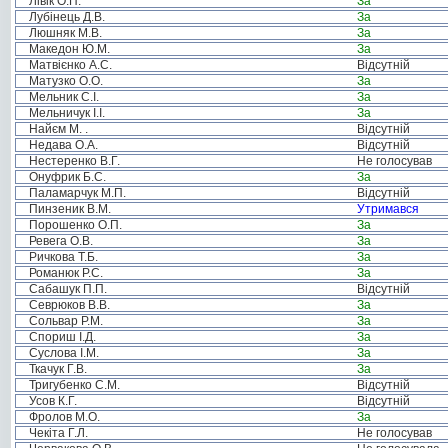
Лівік О.П.
За
Лубінець Д.В.
За
Люшняк М.В.
За
Македон Ю.М.
За
Матвієнко А.С.
Відсутній
Матузко О.О.
За
Мельник С.І.
За
Мельничук І.І.
За
Найєм М. .
Відсутній
Недава О.А.
Відсутній
Нестеренко В.Г.
Не голосував
Онуфрик Б.С.
За
Паламарчук М.П.
Відсутній
Пинзеник В.М.
Утримався
Порошенко О.П.
За
Ревега О.В.
За
Ричкова Т.Б.
За
Романюк Р.С.
За
Сабашук П.П.
Відсутній
Севрюков В.В.
За
Сольвар Р.М.
За
Спориш І.Д.
За
Суслова І.М.
За
Ткачук Г.В.
За
Тригубенко С.М.
Відсутній
Усов К.Г.
Відсутній
Фролов М.О.
За
Чекіта Г.Л.
Не голосував