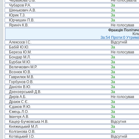
Червакова О.В.
Не голосувала
Чубаров Р.А.
За
Шинькович А.В.
За
Юрик Т.З.
За
Юрчишин П.В.
За
Яриніч К.В.
Не голосував
Фракція Політи
Кіл
За:54 Проти:0 Утрима
Алексєєв І.С.
Відсутній
Бабій Ю.Ю.
За
Береза Ю.М.
Не голосував
Бондар М.Л.
За
Бурбак М.Ю.
За
Величкович М.Р.
За
Вознюк Ю.В.
За
Гаврилюк М.В.
За
Горбунов О.В.
За
Данілін В.Ю.
За
Дзензерський Д.В.
За
Дирів А.Б.
Не голосував
Драюк С.Є.
За
Єдаков Я.Ю.
За
Ємець Л.О.
За
Іванчук А.В.
За
Кацер-Бучковська Н.В.
Відсутня
Княжицький М.Л.
За
Колганова О.В.
За
Котвіцький І.О.
Відсутній