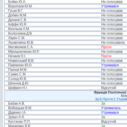
Бойко Ю.А.
Не голосував
Воропаєв Ю.М.
Утримався
Гусак В.Г.
Не голосував
Добкін М.М.
Не голосував
Дунаєв С.В.
Не голосував
Іоффе Ю.Я.
Не голосував
Кісельов А.М.
Не голосував
Колєсніков Д.В.
Не голосував
Ларін С.М.
Не голосував
Льовочкіна Ю.В.
Не голосувала
Матвієнков С.А.
Проти
Мірошниченко Ю.Р.
Не голосував
Нечаєв О.І.
Проти
Новинський В.В.
Не голосував
Павленко Ю.О.
Утримався
Папієв М.М.
Не голосував
Сажко С.М.
Не голосував
Солод Ю.В.
Не голосував
Шпенов Д.Ю.
Не голосував
Шуфрич Н.І.
Відсутній
Фракція Політичної
Кіл
За:6 Проти:1 Утрим
Бабак А.В.
За
Войціцька В.М.
Утрималась
Діденко І.А.
Утримався
Зубач Л.Л.
За
Костенко П.П.
Відсутній
Маркевич Я.В.
За