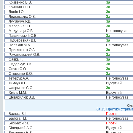
Кривенко В.В.
За
Кришин О.Ю.
За
Лапін І.О.
За
Ледовських О.В.
За
Лук’янчук Р.В.
За
Масоріна О.С.
За
Медуниця О.В.
Не голосував
Пашинський С.В.
За
Підберезняк В.І.
За
Поляков М.А.
Не голосував
Присяжнюк О.А.
За
Романовський О.В.
За
Савка І.І.
За
Сидорчук В.В.
За
Сочка О.О.
За
Стеценко Д.О.
За
Тетерук А.А.
Не голосував
Тимчук Д.Б.
Відсутній
Фаєрмарк С.О.
За
Хміль М.М.
Відсутній
Шкварилюк В.В.
Не голосував
Кіл
За:15 Проти:4 Утрима
Балога В.І.
Проти
Балога П.І.
Не голосував
Безбах Я.Я.
Проти
Білецький А.Є.
Відсутній
Веселова Н.В.
Відсутня