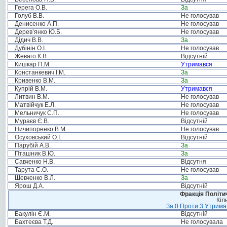
Герега О.В.
За
Голуб В.В.
Не голосував
Денисенко А.П.
Не голосував
Дерев’янко Ю.Б.
Не голосував
Дідич В.В.
За
Дубінін О.І.
Не голосував
Жеваго К.В.
Відсутній
Кишкар П.М.
Утримався
Констанкевич І.М.
За
Кривенко В.М.
За
Купрій В.М.
Утримався
Литвин В.М.
Не голосував
Матвійчук Е.Л.
Не голосував
Мельничук С.П.
Не голосував
Мураєв Є.В.
Відсутній
Ничипоренко В.М.
Не голосував
Осуховський О.І.
Відсутній
Парубій А.В.
За
Пташник В.Ю.
За
Савченко Н.В.
Відсутня
Тарута С.О.
Не голосував
Шевченко В.Л.
За
Ярош Д.А.
Відсутній
Фракція Політич
Кіл
За:0 Проти:3 Утримал
Бакулін Є.М.
Відсутній
Бахтеєва Т.Д.
Не голосувала