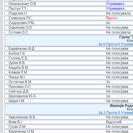
Опанасенко О.В.
Утримався
Пастух Т.Т.
Утримався
Подоляк І.І.
Не голосувала
Семенуха Р.С.
Проти
Сидорович Р.М.
За
Скрипник О.О.
Не голосував
Сотник О.С.
Не голосувала
Група "
Кіл
За:6 Проти:0 Утрима
Барвіненко В.Д.
Не голосував
Бобов Г.Б.
Не голосував
Гєллєр Є.Б.
Не голосував
Зубик В.В.
Не голосував
Кацуба В.М.
Не голосував
Клімов Л.М.
Не голосував
Ланьо М.І.
Не голосував
Остапчук В.М.
За
Пресман О.С.
Не голосував
Святаш Д.В.
Не голосував
Шаповалов Ю.А.
За
Шкіря І.М.
Не голосував
Фракція Ради
Кіл
За:1 Проти:0 Утрима
Амельченко В.В.
Не голосував
Вовк В.І.
Відсутній
Гулак О.М.
Не голосував
Кириченко О.М.
Не голосував