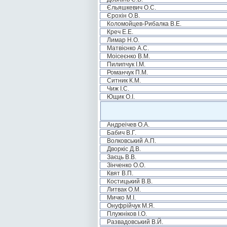
Єльяшкевич О.С.
Єрохін О.В.
Коломойцев-Рибалка В.Е.
Креч Е.Е.
Лимар Н.О.
Матвієнко А.С.
Моісеєнко В.М.
Пилипчук І.М.
Романчук П.М.
Ситник К.М.
Чиж І.С.
Ющик О.І.
Андреічев О.А.
Бабич В.Г.
Волковський А.П.
Дворкіс Д.В.
Заєць В.В.
Зінченко О.О.
Квят В.П.
Костицький В.В.
Литвак О.М.
Мичко М.І.
Онуфрійчук М.Я.
Плужніков І.О.
Развадовський В.Й.