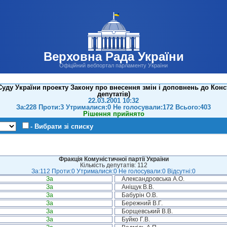
Верховна Рада України
Офіційний вебпортал парламенту України
уду України проекту Закону про внесення змін і доповнень до Конст
депутатів)
22.03.2001 10:32
За:228 Проти:3 Утрималися:0 Не голосували:172 Всього:403
Рішення прийнято
- Вибрати зі списку
Фракція Комуністичної партії України
Кількість депутатів: 112
За:112 Проти:0 Утрималися:0 Не голосували:0 Відсутні:0
За
Александровська А.О.
За
Аніщук В.В.
За
Бабурін О.В.
За
Бережний В.Г.
За
Борщевський В.В.
За
Буйко Г.В.