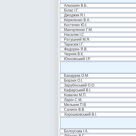
Альошин В.Б.
Білас І.Г.
Джоджик Я.І.
Кириленко В.А.
Костенко Ю.І.
Манчуленко Г.М.
Насалик І.С.
Ратушний М.Я.
Тарасюк І.Г.
Федорин Я.В.
Черняк В.К.
Юхновський І.Р.
Бандурка О.М.
Борзих О.І.
Зарубінський О.О.
Кафарський В.І.
Ковалко М.П.
Ларін С.М.
Мельник П.В.
Салигін В.В.
Хорошковський В.І.
Бєлоусова І.А.