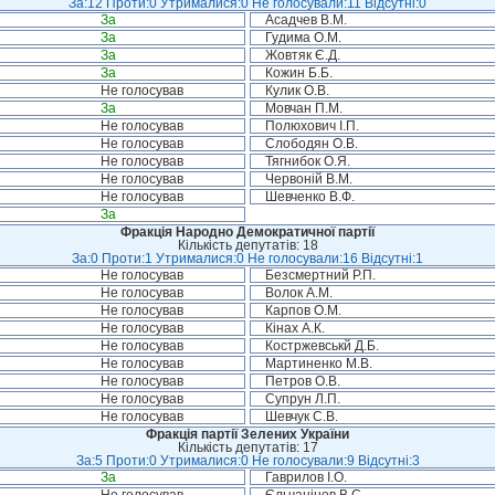
За:12 Проти:0 Утрималися:0 Не голосували:11 Відсутні:0
За
Асадчев В.М.
За
Гудима О.М.
За
Жовтяк Є.Д.
За
Кожин Б.Б.
Не голосував
Кулик О.В.
За
Мовчан П.М.
Не голосував
Полюхович І.П.
Не голосував
Слободян О.В.
Не голосував
Тягнибок О.Я.
Не голосував
Червоній В.М.
Не голосував
Шевченко В.Ф.
За
Фракція Народно Демократичної партії
Кількість депутатів: 18
За:0 Проти:1 Утрималися:0 Не голосували:16 Відсутні:1
Не голосував
Безсмертний Р.П.
Не голосував
Волок А.М.
Не голосував
Карпов О.М.
Не голосував
Кінах А.К.
Не голосував
Костржевськй Д.Б.
Не голосував
Мартиненко М.В.
Не голосував
Петров О.В.
Не голосував
Супрун Л.П.
Не голосував
Шевчук С.В.
Фракція партії Зелених України
Кількість депутатів: 17
За:5 Проти:0 Утрималися:0 Не голосували:9 Відсутні:3
За
Гаврилов І.О.