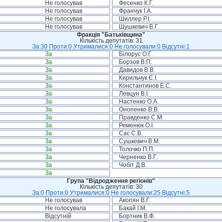
Не голосував
Фесенко К.Г.
Не голосував
Франчук І.А.
Не голосував
Шиллер Р.І.
Не голосував
Шушкевич В.Г.
Фракція "Батьківщина"
Кількість депутатів: 31
За:30 Проти:0 Утрималися:0 Не голосували:0 Відсутні:1
За
Білорус О.Г.
За
Борзов В.П.
За
Давидов В.В.
За
Кирильчук Є.І.
За
Константинов Е.С.
За
Левцун В.І.
За
Настенко О.А.
За
Онопенко В.В.
За
Правденко С.М.
За
Ременюк О.І.
За
Сас С.В.
За
Сушкевич В.М.
За
Толочко П.П.
За
Черненко В.Г.
За
Чобіт Д.В.
За
Група "Відродження регіонів"
Кількість депутатів: 30
За:0 Проти:0 Утрималися:0 Не голосували:25 Відсутні:5
Не голосував
Акопян В.Г.
Не голосувала
Бакай І.М.
Відсутній
Бортник В.Ф.