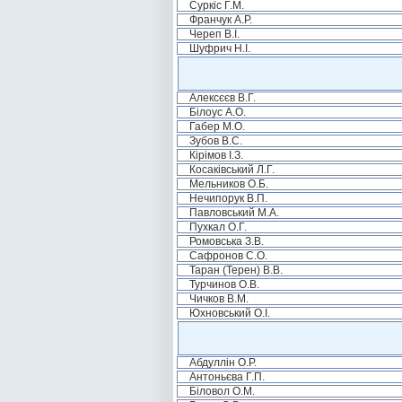
Суркіс Г.М.
Франчук А.Р.
Череп В.І.
Шуфрич Н.І.
Алексєєв В.Г.
Білоус А.О.
Габер М.О.
Зубов В.С.
Кірімов І.З.
Косаківський Л.Г.
Мельников О.Б.
Нечипорук В.П.
Павловський М.А.
Пухкал О.Г.
Ромовська З.В.
Сафронов С.О.
Таран (Терен) В.В.
Турчинов О.В.
Чичков В.М.
Юхновський О.І.
Абдуллін О.Р.
Антоньєва Г.П.
Біловол О.М.