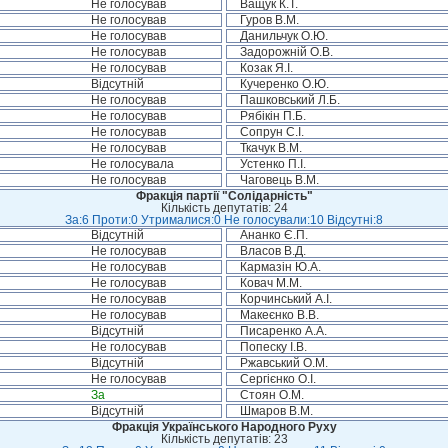
Не голосував
Ващук К.Т.
Не голосував
Гуров В.М.
Не голосував
Данильчук О.Ю.
Не голосував
Задорожній О.В.
Не голосував
Козак Я.І.
Відсутній
Кучеренко О.Ю.
Не голосував
Пашковський Л.Б.
Не голосував
Рябікін П.Б.
Не голосував
Сопрун С.І.
Не голосував
Ткачук В.М.
Не голосувала
Устенко П.І.
Не голосував
Чаговець В.М.
Фракція партії "Солідарність"
Кількість депутатів: 24
За:6 Проти:0 Утрималися:0 Не голосували:10 Відсутні:8
Відсутній
Ананко Є.П.
Не голосував
Власов В.Д.
Не голосував
Кармазін Ю.А.
Не голосував
Ковач М.М.
Не голосував
Корчинський А.І.
Не голосував
Макеєнко В.В.
Відсутній
Писаренко А.А.
Не голосував
Попеску І.В.
Відсутній
Ржавський О.М.
Не голосував
Сергієнко О.І.
За
Стоян О.М.
Відсутній
Шмаров В.М.
Фракція Українського Народного Руху
Кількість депутатів: 23