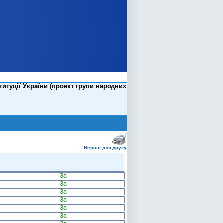
итуції України (проект групи народних
Версія для друку
За
За
За
За
За
За