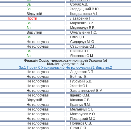
За
Єрмак А.В.
За
Жердицький В.Ю.
Відсутній
Кондратенко А.І.
Проти
Лазаренко П.І.
За
Марченко В.Р.
За
Медведчук В.В.
Відсутній
Омельченко Г.О.
За
Плющ І.С.
Не голосував
Сидорчук М.Ю.
Не голосував
Старинець О.Г.
За
Шишкін В.І.
За
Яковенко О.М.
Фракція Соціал-демократичної партії України (о)
Кількість депутатів: 34
За:1 Проти:0 Утрималися:0 Не голосували:31 Відсутні:2
Не голосував
Андресюк Б.П.
Не голосував
Бойчук І.В.
Не голосував
Губський Б.В.
Не голосував
Жовтіс О.І.
Не голосував
Заплатинський В.М.
Не голосував
Іщенко О.М.
Відсутній
Ківалов С.В.
Не голосував
Кравчук Л.М.
Не голосував
Мельнічук С.І.
Не голосував
Мокроусов А.О.
Не голосував
Песоцький М.Ф.
Не голосував
Поляков С.В.
Не голосував
Сігал Є.Я.