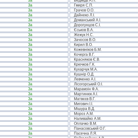
За
Ведмідь А.П.
За
Гмиря С.П.
За
Грачов О.О.
За
Дайнеко Л.І.
За
Доманський А.І.
За
Дорогунцов С.І.
За
Єськов В.А.
За
Жежук Н.С.
За
Зачосов В.О.
За
Кирил В.О.
За
Кожевніков Б.М.
За
Кочерга В.Г.
За
Красняков Є.В.
За
Крючков Г.К.
За
Кухарчук М.А.
За
Кушнір О.Д.
За
Левченко А.І.
За
Лісогорський О.І.
За
Марамзін Ф.А.
За
Мартинюк А.І.
За
Матвєєв В.Г.
За
Мигович І.І.
За
Мішура В.Д.
За
Мороз А.М.
За
Наливайко А.М.
За
Оплачко В.М.
За
Панасовський О.Г.
За
Пасечна Л.Я.