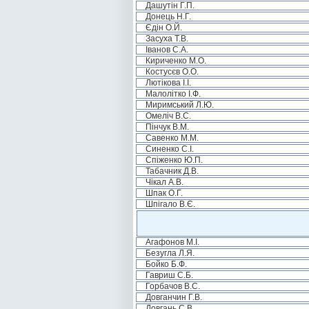
Дашутін Г.П.
Донець Н.Г.
Єдін О.Й.
Засуха Т.В.
Іванов С.А.
Кириченко М.О.
Костусєв О.О.
Лютікова І.І.
Малолітко І.Ф.
Миримський Л.Ю.
Омеліч В.С.
Пінчук В.М.
Савенко М.М.
Синенко С.І.
Спіженко Ю.П.
Табачник Д.В.
Чікал А.В.
Шпак О.Г.
Шпігало В.Є.
Агафонов М.І.
Безугла Л.Я.
Бойко Б.Ф.
Гавриш С.Б.
Горбачов В.С.
Довганчин Г.В.
Довгань С.В.