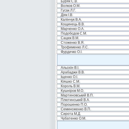
Буряк С.В.
Волков О.М.
Гусак Л.Г.
Діяк І.В.
Калінчук В.А.
Кощинець В.В.
Марченко О.А.
Подобєдов С.М.
Сацюк В.М.
Стоженко В.Я.
Трофименко Л.С.
Фурдичко О.І.
Альохін В.І.
Арабаджи В.В.
Іщенко О.І.
Кіяшко С.М.
Король В.М.
Кушніров М.О.
Мартиновський В.П.
Плютинський В.А.
Порошенко П.О.
Семиноженко В.П.
Сирота М.Д.
Чубатенко О.М.