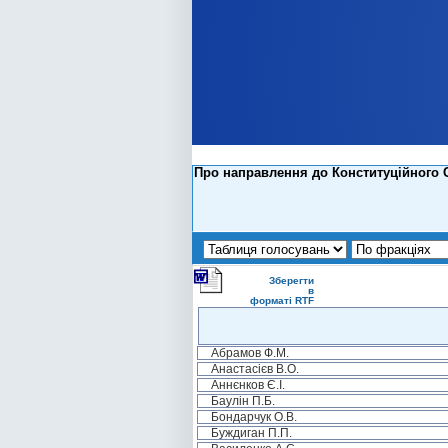
Про направлення до Конституційного С
Зберегти
в
форматі RTF
Абрамов Ф.М.
Анастасієв В.О.
Аннєнков Є.І.
Баулін П.Б.
Бондарчук О.В.
Буждиган П.П.