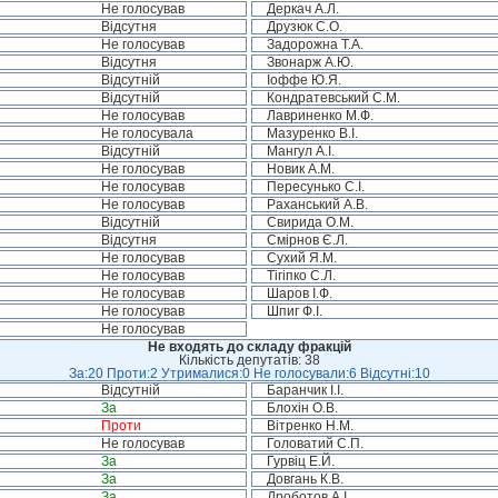
Не голосував
Деркач А.Л.
Відсутня
Друзюк С.О.
Не голосував
Задорожна Т.А.
Відсутня
Звонарж А.Ю.
Відсутній
Іоффе Ю.Я.
Відсутній
Кондратевський С.М.
Не голосував
Лавриненко М.Ф.
Не голосувала
Мазуренко В.І.
Відсутній
Мангул А.І.
Не голосував
Новик А.М.
Не голосував
Пересунько С.І.
Не голосував
Раханський А.В.
Відсутній
Свирида О.М.
Відсутня
Смірнов Є.Л.
Не голосував
Сухий Я.М.
Не голосував
Тігіпко С.Л.
Не голосував
Шаров І.Ф.
Не голосував
Шпиг Ф.І.
Не голосував
Не входять до складу фракцій
Кількість депутатів: 38
За:20 Проти:2 Утрималися:0 Не голосували:6 Відсутні:10
Відсутній
Баранчик І.І.
За
Блохін О.В.
Проти
Вітренко Н.М.
Не голосував
Головатий С.П.
За
Гурвіц Е.Й.
За
Довгань К.В.
За
Дроботов А.І.