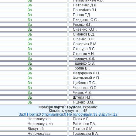
За
Пейгалайнен А.В.
За
Петренко Д.Д.
За
Понеділко В.І.
За
Попов Г.Д.
За
Пхиденко С.С.
За
Роєнко В.Г.
За
Сизенко Ю.П.
За
Сімонов В.Д.
За
Сіренко В.Ф.
За
Сокерчак В.М.
За
Степура В.С.
За
Строгов А.Н.
За
Терещук В.В.
За
Тіщенко О.В.
За
Тропін В.І.
За
Федоренко Л.П.
За
Хмельовий А.П.
За
Цибенко П.С.
За
Черенков О.П.
За
Чивюк М.В.
За
Штепа Н.П.
За
Яценко В.М.
Фракція партії "Трудова Україна"
Кількість депутатів: 45
За:0 Проти:0 Утрималися:0 Не голосували:33 Відсутні:12
Не голосував
Білик А.Г.
Не голосувала
Васильєв Г.А.
Відсутній
Гнатюк Д.М.
Не голосував
Гошовська В.А.