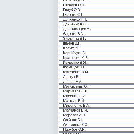
Василенко А.С.
Гінзбург О.П.
Голуб О.В.
Гуренко С.І.
Долженко Г.П.
Донченко Ю.Г.
Драголюнцев А.Д.
Єщенко В.М.
Заклунна В.Г.
Іванов В.Г.
Клочко М.О.
Корнійчук І.В.
Кравченко М.В.
Круценко В.Я.
Кузнєцов П.С.
Кучеренко В.М.
Лантух В.І.
Лешан Е.А.
Малєвський О.Т.
Мармазов Є.В.
Масенко О.М.
Матвєєв В.Й.
Мироненко В.А.
Молчанов Б.Я.
Морозов А.П.
Олійник Б.І.
Охріменко К.О.
Парубок О.Н.