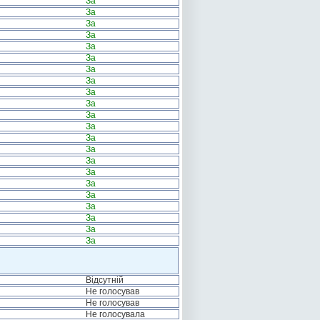
За
За
За
За
За
За
За
За
За
За
За
За
За
За
За
За
За
За
За
За
За
За
Відсутній
Не голосував
Не голосував
Не голосувала