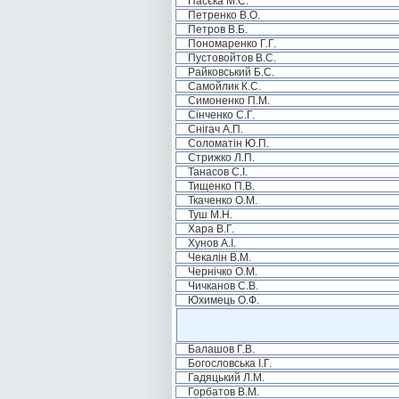
Пасєка М.С.
Петренко В.О.
Петров В.Б.
Пономаренко Г.Г.
Пустовойтов В.С.
Райковський Б.С.
Самойлик К.С.
Симоненко П.М.
Сінченко С.Г.
Снігач А.П.
Соломатін Ю.П.
Стрижко Л.П.
Танасов С.І.
Тищенко П.В.
Ткаченко О.М.
Туш М.Н.
Хара В.Г.
Хунов А.І.
Чекалін В.М.
Чернічко О.М.
Чичканов С.В.
Юхимець О.Ф.
Балашов Г.В.
Богословська І.Г.
Гадяцький Л.М.
Горбатов В.М.