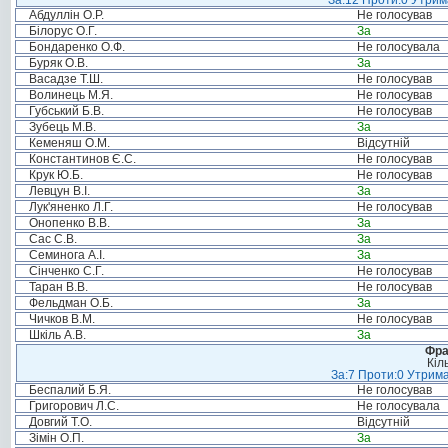
За:12 Проти:0 Утрима
Абдуллін О.Р.
Не голосував
Білорус О.Г.
За
Бондаренко О.Ф.
Не голосувала
Буряк О.В.
За
Васадзе Т.Ш.
Не голосував
Волинець М.Я.
Не голосував
Губський Б.В.
Не голосував
Зубець М.В.
За
Кеменяш О.М.
Відсутній
Константинов Є.С.
Не голосував
Крук Ю.Б.
Не голосував
Левцун В.І.
За
Лук'яненко Л.Г.
Не голосував
Онопенко В.В.
За
Сас С.В.
За
Семинога А.І.
За
Сінченко С.Г.
Не голосував
Таран В.В.
Не голосував
Фельдман О.Б.
За
Чичков В.М.
Не голосував
Шкіль А.В.
За
Фра
Кіл
За:7 Проти:0 Утрима
Беспалий Б.Я.
Не голосував
Григорович Л.С.
Не голосувала
Довгий Т.О.
Відсутній
Зімін О.П.
За