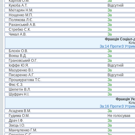
Карпов О.М.
За
Кукоба А.Т.
Відсутній
Мхітарян Н.М.
За
Нощенко М.П.
За
Полякова Л.Є.
За
Раханський А.В.
За
Стребко С.К.
За
Чикал А.В.
За
Фракція Соціал-д
Кіл
За:14 Проти:0 Утрим
Блохін О.В.
За
Воюш В.Д.
За
Грановський О.Г.
За
Іоффе Ю.Я.
Відсутній
Мазуренко В.І.
За
Писаренко А.Г.
Відсутній
Прошкуратова Т.С.
За
Фікс Є.З.
За
Шепетін В.Л.
За
Шуфрич Н.І.
За
Фракція Ук
Кіл
За:16 Проти:0 Утрим
Асадчев В.М.
За
Гудима О.М.
Не голосував
Драч І.Ф.
За
Заєць І.О.
За
Манчуленко Г.М.
За