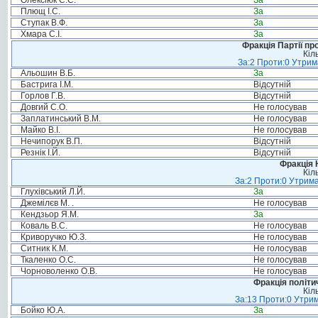
Олексіюк С.С.
За
Плющ І.С.
За
Ступак В.Ф.
За
Хмара С.І.
За
Фракція Партії пр
Кіл
За:2 Проти:0 Утрим
Альошин В.Б.
За
Бастрига І.М.
Відсутній
Горлов Г.В.
Відсутній
Довгий С.О.
Не голосував
Заплатинський В.М.
Не голосував
Майко В.І.
Не голосував
Нечипорук В.П.
Відсутній
Резнік І.Й.
Відсутній
Фракція 
Кіл
За:2 Проти:0 Утрима
Глухівський Л.Й.
За
Джемілєв М. .
Не голосував
Кендзьор Я.М.
За
Коваль В.С.
Не голосував
Криворучко Ю.З.
Не голосував
Ситник К.М.
Не голосував
Ткаленко О.С.
Не голосував
Чорноволенко О.В.
Не голосував
Фракція політи
Кіл
За:13 Проти:0 Утрим
Бойко Ю.А.
За