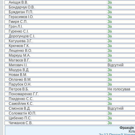
Аніщук В.В.
За
Бондарчук О.В.
За
Буждиган П.П.
За
Герасимов І.О.
За
Гмиря С.П.
За
Грач Л.І.
За
Гуренко С.І.
За
Дорогунцов С.І.
За
Катушева З.Г.
За
Крючков Г.К.
За
Лещенко В.О.
За
Маркуш М.А.
За
Матвєєв В.Г.
За
Мигович І.І.
Відсутній
Мішура В.Д.
За
Новак В.М.
За
Оплачко В.М.
За
Парубок О.Н.
За
Петров В.Б.
Не голосував
Пономаренко Г.Г.
За
Пхиденко С.С.
За
Самойлик К.С.
За
Сімонов В.Д.
Відсутній
Соломатін Ю.П.
За
Цибенко П.С.
За
Чичканов С.В.
За
Фракція
Кіл