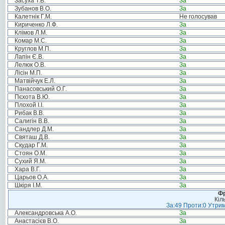
Засуха Т.В.
За
Зубанов В.О.
За
Калетнік Г.М.
Не голосував
Кириченко Л.Ф.
За
Клімов Л.М.
За
Комар М.С.
За
Круглов М.П.
За
Лапін Є.В.
За
Лелюк О.В.
За
Лісін М.П.
За
Матвійчук Е.Л.
За
Панасовський О.Г.
За
Пєхота В.Ю.
За
Плохой І.І.
За
Рибак В.В.
За
Салигін В.В.
За
Сандлер Д.М.
За
Святаш Д.В.
За
Скудар Г.М.
За
Стоян О.М.
За
Сухий Я.М.
За
Хара В.Г.
За
Царьов О.А.
За
Шкіря І.М.
За
Фр
Кіл
За:49 Проти:0 Утрим
Александровська А.О.
За
Анастасієв В.О.
За