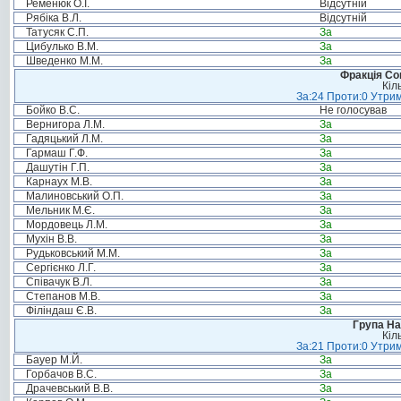
Ременюк О.І.
Відсутній
Рябіка В.Л.
Відсутній
Татусяк С.П.
За
Цибулько В.М.
За
Шведенко М.М.
За
Фракція Соц
Кіл
За:24 Проти:0 Утрим
Бойко В.С.
Не голосував
Вернигора Л.М.
За
Гадяцький Л.М.
За
Гармаш Г.Ф.
За
Дашутін Г.П.
За
Карнаух М.В.
За
Малиновський О.П.
За
Мельник М.Є.
За
Мордовець Л.М.
За
Мухін В.В.
За
Рудьковський М.М.
За
Сергієнко Л.Г.
За
Співачук В.Л.
За
Степанов М.В.
За
Філіндаш Є.В.
За
Група На
Кіл
За:21 Проти:0 Утрим
Бауер М.Й.
За
Горбачов В.С.
За
Драчевський В.В.
За