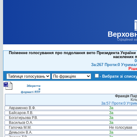
Верховн
Офіційний в
Поіменне голосування про подолання вето Президента України н
населених п
0
За:267 Проти:0 Утрима
Ріш
- Вибрати зі списк
Зберегти
в
форматі RTF
Фракція Парт
Кіл
За:57 Проти:0 Утрим
Авраменко В.Ф.
За
Байсаров Л.В.
За
Богатирьова Р.В.
За
Васильєв О.А.
За
Гапочка М.М.
Не голосував
Демьохін В.А.
За