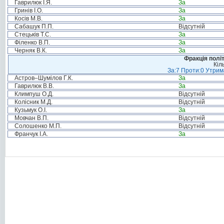
Гаврилюк І.Я.
За
Гринів І.О.
За
Косів М.В.
За
Сабашук П.П.
Відсутній
Стецьків Т.С.
За
Філенко В.П.
За
Черняк В.К.
За
Фракція полі
Кіл
За:7 Проти:0 Утрим
Астров–Шумілов Г.К.
За
Гаврилюк В.В.
За
Климпуш О.Д.
Відсутній
Колісник М.Д.
Відсутній
Кузьмук О.І.
За
Мовчан В.П.
Відсутній
Солошенко М.П.
Відсутній
Франчук І.А.
За