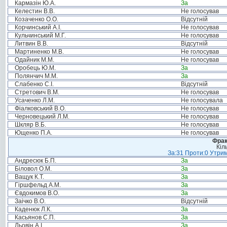
Кармазін Ю.А.
За
Келестин В.В.
Не голосував
Козаченко О.О.
Відсутній
Корчинський А.І.
Не голосував
Кульчинський М.Г.
Не голосував
Литвин В.В.
Відсутній
Мартиненко М.В.
Не голосував
Одайник М.М.
Не голосував
Оробець Ю.М.
За
Полянчич М.М.
За
Слабенко С.І.
Відсутній
Стретович В.М.
Не голосував
Усаченко Л.М.
Не голосувала
Фіалковський В.О.
Не голосував
Черновецький Л.М.
Не голосував
Шкляр В.Б.
Не голосував
Ющенко П.А.
Не голосував
Фрак
Кіл
За:31 Проти:0 Утрим
Андресюк Б.П.
За
Біловол О.М.
За
Ващук К.Т.
За
Гіршфельд А.М.
За
Євдокимов В.О.
За
Заічко В.О.
Відсутній
Каденюк Л.К.
За
Касьянов С.П.
За
Льовін А.І.
За