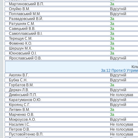
Мартиновський В.П.
За
Олуйко В.М.
Відсутній
Поплавський М.М.
Відсутній
Развадовський В.Й.
За
Ратушняк С.М.
За
Савицький В.В.
За
Самоплавський В.І.
За
Терещук С.М.
За
Фоменко К.О.
За
Шершун М.Х.
За
Юхновський О.І.
За
Ярославський О.В.
Відсутній
Кіл
За:12 Проти:0 Утрима
Акопян В.Г.
Відсутній
Бубка С.Н.
Відсутній
Горбатов В.М.
За
Деркач Л.В.
Відсутній
Димінський П.П.
Не голосував
Каратуманов О.Ю.
Відсутній
Кіроянц С.Г.
Відсутній
Литвин В.М.
За
Марченко О.В.
За
Мокроусов А.О.
Відсутній
Насалик І.С.
Не голосував
Петров О.В.
Не голосував
Пустовойтенко В.П.
Не голосував