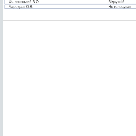
Фіалковський В.О.
Відсутній
Чародєєв О.В.
Не голосував