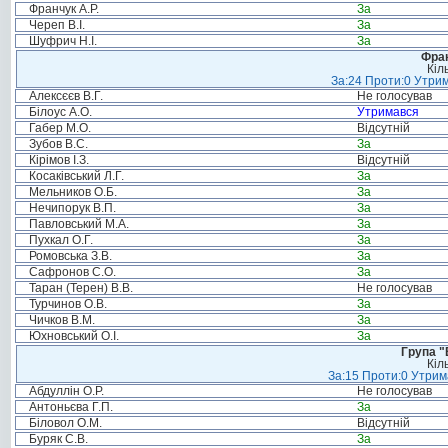
Франчук А.Р.
За
Череп В.І.
За
Шуфрич Н.І.
За
Фрак
Кіл
За:24 Проти:0 Утрим
Алексєєв В.Г.
Не голосував
Білоус А.О.
Утримався
Габер М.О.
Відсутній
Зубов В.С.
За
Кірімов І.З.
Відсутній
Косаківський Л.Г.
За
Мельников О.Б.
За
Нечипорук В.П.
За
Павловський М.А.
За
Пухкал О.Г.
За
Ромовська З.В.
За
Сафронов С.О.
За
Таран (Терен) В.В.
Не голосував
Турчинов О.В.
За
Чичков В.М.
За
Юхновський О.І.
За
Група "
Кіл
За:15 Проти:0 Утрима
Абдуллін О.Р.
Не голосував
Антоньєва Г.П.
За
Біловол О.М.
Відсутній
Буряк С.В.
За