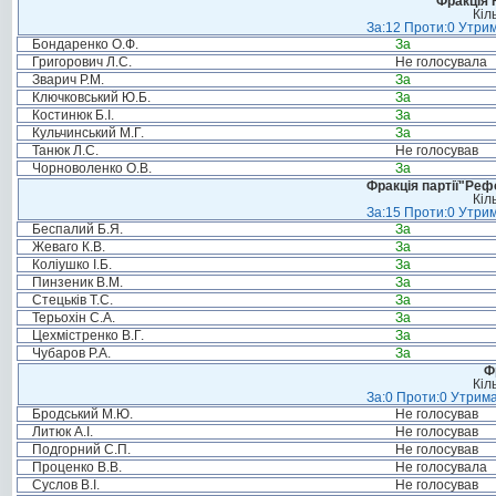
Фракція 
Кіл
За:12 Проти:0 Утрим
Бондаренко О.Ф.
За
Григорович Л.С.
Не голосувала
Зварич Р.М.
За
Ключковський Ю.Б.
За
Костинюк Б.І.
За
Кульчинський М.Г.
За
Танюк Л.С.
Не голосував
Чорноволенко О.В.
За
Фракція партії"Реф
Кіл
За:15 Проти:0 Утрим
Беспалий Б.Я.
За
Жеваго К.В.
За
Коліушко І.Б.
За
Пинзеник В.М.
За
Стецьків Т.С.
За
Терьохін С.А.
За
Цехмістренко В.Г.
За
Чубаров Р.А.
За
Ф
Кіл
За:0 Проти:0 Утрима
Бродський М.Ю.
Не голосував
Литюк А.І.
Не голосував
Подгорний С.П.
Не голосував
Проценко В.В.
Не голосувала
Суслов В.І.
Не голосував