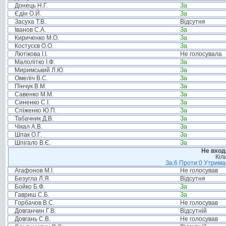
Донець Н.Г.
За
Єдін О.Й.
За
Засуха Т.В.
Відсутня
Іванов С.А.
За
Кириченко М.О.
За
Костусєв О.О.
За
Лютікова І.І.
Не голосувала
Малолітко І.Ф.
За
Миримський Л.Ю.
За
Омеліч В.С.
За
Пінчук В.М.
За
Савенко М.М.
За
Синенко С.І.
За
Спіженко Ю.П.
За
Табачник Д.В.
За
Чікал А.В.
За
Шпак О.Г.
За
Шпігало В.Є.
За
Не вход
Кіл
За:6 Проти:0 Утримал
Агафонов М.І.
Не голосував
Безугла Л.Я.
Відсутня
Бойко Б.Ф.
За
Гавриш С.Б.
За
Горбачов В.С.
Не голосував
Довганчин Г.В.
Відсутній
Довгань С.В.
Не голосував