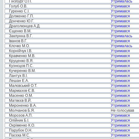
Гінзбург О.П.
Утрималась
Голуб О.В.
Утримався
Гуренко С.І.
Утримався
Долженко Г.П.
Утримався
Донченко Ю.Г.
Утримався
Драголюнцев А.Д.
Утримався
Єщенко В.М.
Утримався
Заклунна В.Г.
Утрималась
Іванов В.Г.
Утримався
Клочко М.О.
Утрималась
Корнійчук І.В.
Утримався
Кравченко М.В.
Утримався
Круценко В.Я.
Утримався
Кузнєцов П.С.
Утримався
Кучеренко В.М.
Утримався
Лантух В.І.
Утримався
Лешан Е.А.
Утримався
Малєвський О.Т.
Утримався
Мармазов Є.В.
Утримався
Масенко О.М.
Утримався
Матвєєв В.Й.
Утримався
Мироненко В.А.
Утримався
Молчанов Б.Я.
Не голосував
Морозов А.П.
Утримався
Олійник Б.І.
Утримався
Охріменко К.О.
Утримався
Парубок О.Н.
Утримався
Пасєка М.С.
Утримався