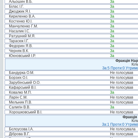
Альошин В.Б.
За
Білас І.Г.
За
Джоджик Я.І.
За
Кириленко В.А.
За
Костенко Ю.І.
За
Манчуленко Г.М.
За
Насалик І.С.
За
Ратушний М.Я.
За
Тарасюк І.Г.
За
Федорин Я.В.
За
Черняк В.К.
За
Юхновський І.Р.
За
Фракція Нар
Кіл
За:5 Проти:0 Утрима
Бандурка О.М.
Не голосував
Борзих О.І.
Не голосував
Зарубінський О.О.
Не голосував
Кафарський В.І.
Не голосував
Ковалко М.П.
За
Ларін С.М.
Не голосував
Мельник П.В.
Не голосував
Салигін В.В.
За
Хорошковський В.І.
Не голосував
Фракція 
Кіл
За:1 Проти:0 Утрима
Бєлоусова І.А.
Не голосувала
Діброва В.Г.
Не голосував