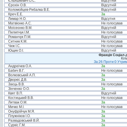
Єльяшкевич О.С.
Відсутній
Єрохін О.В.
Відсутній
Коломойцев-Рибалка В.Е.
Відсутній
Креч Е.Е.
За
Лимар Н.О.
Відсутня
Матвієнко А.С.
Не голосував
Моісеєнко В.М.
Відсутній
Пилипчук І.М.
Не голосував
Романчук П.М.
Відсутній
Ситник К.М.
Не голосував
Чиж І.С.
Не голосував
Ющик О.І.
Відсутній
Фракція Соціал-д
Кіл
За:26 Проти:0 Утрим
Андреічев О.А.
За
Бабич В.Г.
Не голосував
Волковський А.П.
За
Дворкіс Д.В.
За
Заєць В.В.
Не голосував
Зінченко О.О.
За
Квят В.П.
Відсутній
Костицький В.В.
Не голосував
Литвак О.М.
За
Мичко М.І.
Не голосував
Онуфрійчук М.Я.
За
Плужніков І.О.
За
Развадовський В.Й.
За
Суркіс Г.М.
За