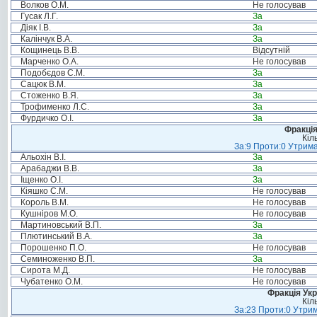
Волков О.М.
Не голосував
Гусак Л.Г.
За
Діяк І.В.
За
Калінчук В.А.
За
Кощинець В.В.
Відсутній
Марченко О.А.
Не голосував
Подобєдов С.М.
За
Сацюк В.М.
За
Стоженко В.Я.
За
Трофименко Л.С.
За
Фурдичко О.І.
За
Фракція
Кіл
За:9 Проти:0 Утрима
Альохін В.І.
За
Арабаджи В.В.
За
Іщенко О.І.
За
Кіяшко С.М.
Не голосував
Король В.М.
Не голосував
Кушніров М.О.
Не голосував
Мартиновський В.П.
За
Плютинський В.А.
За
Порошенко П.О.
Не голосував
Семиноженко В.П.
За
Сирота М.Д.
Не голосував
Чубатенко О.М.
Не голосував
Фракція Ук
Кіл
За:23 Проти:0 Утрим