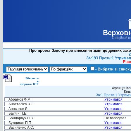
Верховн
Офіційний в
Про проект Закону про внесення змін до деяких зако
2
За:193 Проти:1 Утримал
Ріш
- Вибрати зі списк
Зберегти
в
форматі RTF
Фракція Ком
Кіль
За:1 Проти:1 Утримал
Абрамов Ф.М.
Утримався
Анастасієв В.О.
Утримався
Аннєнков Є.І.
Утримався
Баулін П.Б.
Утримався
Бондарчук О.В.
Не голосував
Буждиган П.П.
Утримався
Василенко А.С.
Утримався