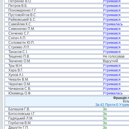
Петренко В.О.
Утримався
Петров В.Б.
Утримався
Пономаренко Г.Г.
Утримався
Пустовойтов В.С.
Утримався
Райковський Б.С.
Утримався
Самойлик К.С.
Утрималась
Симоненко П.М.
Утримався
Сінченко С.Г.
Утримався
Снігач А.П.
Утримався
Соломатін Ю.П.
Утримався
Стрижко Л.П.
Утримався
Танасов С.І.
Утримався
Тищенко П.В.
Не голосував
Ткаченко О.М.
Відсутній
Туш М.Н.
Утримався
Хара В.Г.
Утримався
Хунов А.І.
Утримався
Чекалін В.М.
Утримався
Чернічко О.М.
Утримався
Чичканов С.В.
Утримався
Юхимець О.Ф.
Утрималась
Фракція п
Кіл
За:42 Проти:0 Утрим
Балашов Г.В.
За
Богословська І.Г.
За
Гадяцький Л.М.
За
Горбатов В.М.
За
Дашутін Г.П.
За