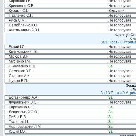
Кирюшин І.В.
Не голосував
Кривошея С.В.
Не голосував
Курикін С.І.
Відсутній
Павленко С.Г.
Не голосував
Рись С.М.
Не голосував
Самойленко Ю.І.
Не голосував
Хмельницький В.І.
Не голосував
Фракція Соц
Кіл
За:1 Проти:0 Утрима
Бокий І.С.
Не голосував
Квятковський І.В.
Не голосував
Місюра В.Я.
Не голосував
Мусієнко І.М.
Не голосував
Ніколаєнко С.М.
За
Семенюк В.П.
Не голосувала
Станков А.К.
Не голосував
Цушко В.П.
Не голосував
Фракц
Кіл
За:13 Проти:0 Утрим
Богатиренко А.А.
За
Журавський В.С.
Не голосував
Кириченко С.О.
За
Лєщинський О.О.
За
Рибак В.В.
За
Ткаленко І.І.
За
Черновецький Л.М.
За
Юшко І.О.
За