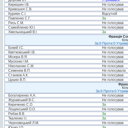
Діброва В.Г.
Утримався
Кирюшин І.В.
Не голосував
Кривошея С.В.
Не голосував
Курикін С.І.
Відсутній
Павленко С.Г.
За
Рись С.М.
Не голосував
Самойленко Ю.І.
Не голосував
Хмельницький В.І.
За
Фракція Соц
Кіл
За:0 Проти:0 Утрима
Бокий І.С.
Не голосував
Квятковський І.В.
Не голосував
Місюра В.Я.
Не голосував
Мусієнко І.М.
Не голосував
Ніколаєнко С.М.
Не голосував
Семенюк В.П.
Не голосувала
Станков А.К.
Не голосував
Цушко В.П.
Не голосував
Фракц
Кіл
За:6 Проти:0 Утрим
Богатиренко А.А.
Не голосував
Журавський В.С.
Не голосував
Кириченко С.О.
За
Лєщинський О.О.
Не голосував
Рибак В.В.
За
Ткаленко І.І.
За
Черновецький Л.М.
Не голосував
Юшко І.О.
За