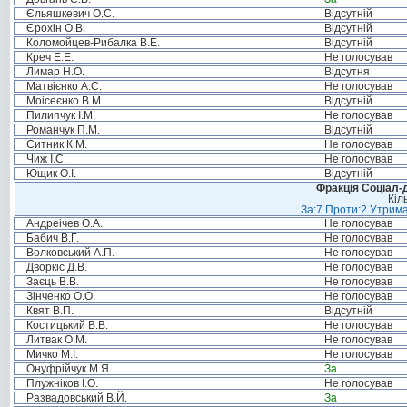
Єльяшкевич О.С.
Відсутній
Єрохін О.В.
Відсутній
Коломойцев-Рибалка В.Е.
Відсутній
Креч Е.Е.
Не голосував
Лимар Н.О.
Відсутня
Матвієнко А.С.
Не голосував
Моісеєнко В.М.
Відсутній
Пилипчук І.М.
Не голосував
Романчук П.М.
Відсутній
Ситник К.М.
Не голосував
Чиж І.С.
Не голосував
Ющик О.І.
Відсутній
Фракція Соціал-д
Кіл
За:7 Проти:2 Утрима
Андреічев О.А.
Не голосував
Бабич В.Г.
Не голосував
Волковський А.П.
Не голосував
Дворкіс Д.В.
Не голосував
Заєць В.В.
Не голосував
Зінченко О.О.
Не голосував
Квят В.П.
Відсутній
Костицький В.В.
Не голосував
Литвак О.М.
Не голосував
Мичко М.І.
Не голосував
Онуфрійчук М.Я.
За
Плужніков І.О.
Не голосував
Развадовський В.Й.
За