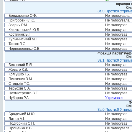
Фракція 
Кіл
За:0 Проти:0 Утрима
Бондаренко О.Ф.
Не голосувала
Григорович Л.С.
Не голосувала
Зварич Р.М.
Не голосував
Ключковський Ю.Б.
Не голосував
Костинюк Б.І.
Не голосував
Кульчинський М.Г.
Не голосував
Танюк Л.С.
Не голосував
Чорноволенко О.В.
Не голосував
Фракція партії"Реф
Кіл
За:1 Проти:0 Утрима
Беспалий Б.Я.
Не голосував
Жеваго К.В.
Не голосував
Коліушко І.Б.
Не голосував
Пинзеник В.М.
Не голосував
Стецьків Т.С.
Не голосував
Терьохін С.А.
Не голосував
Цехмістренко В.Г.
Не голосував
Чубаров Р.А.
Утримався
Ф
Кіл
За:0 Проти:0 Утрима
Бродський М.Ю.
Не голосував
Литюк А.І.
Не голосував
Подгорний С.П.
Не голосував
Проценко В.В.
Не голосувала