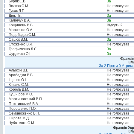
Буряк С.В.
За
Волков О.М.
Не голосував
Гусак Л.Г.
Не голосував
Діяк І.В.
За
Калінчук В.А.
За
Кощинець В.В.
Відсутній
Марченко О.А.
Не голосував
Подобєдов С.М.
Не голосував
Сацюк В.М.
За
Стоженко В.Я.
Не голосував
Трофименко Л.С.
За
Фурдичко О.І.
За
Фракція
Кіл
За:2 Проти:0 Утрима
Альохін В.І.
Не голосував
Арабаджи В.В.
Не голосував
Іщенко О.І.
Не голосував
Кіяшко С.М.
Не голосував
Король В.М.
Не голосував
Кушніров М.О.
Не голосував
Мартиновський В.П.
Не голосував
Плютинський В.А.
Не голосував
Порошенко П.О.
Не голосував
Семиноженко В.П.
Не голосував
Сирота М.Д.
Не голосував
Чубатенко О.М.
Не голосував
Фракція Ук
Кіл