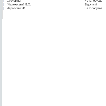
Суслов В.І.
Не голосував
Фіалковський В.О.
Відсутній
Чародєєв О.В.
Не голосував