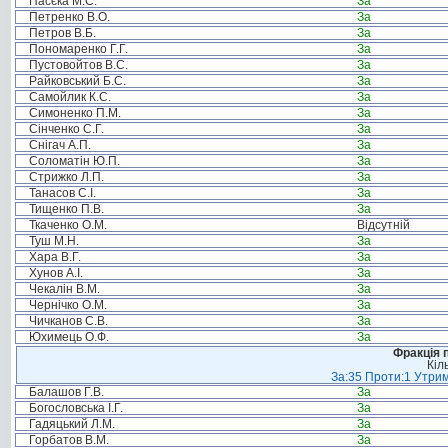
Пасєка М.С.
За
Петренко В.О.
За
Петров В.Б.
За
Пономаренко Г.Г.
За
Пустовойтов В.С.
За
Райковський Б.С.
За
Самойлик К.С.
За
Симоненко П.М.
За
Сінченко С.Г.
За
Снігач А.П.
За
Соломатін Ю.П.
За
Стрижко Л.П.
За
Танасов С.І.
За
Тищенко П.В.
За
Ткаченко О.М.
Відсутній
Туш М.Н.
За
Хара В.Г.
За
Хунов А.І.
За
Чекалін В.М.
За
Чернічко О.М.
За
Чичканов С.В.
За
Юхимець О.Ф.
За
Фракція п
Кіл
За:35 Проти:1 Утрим
Балашов Г.В.
За
Богословська І.Г.
За
Гадяцький Л.М.
За
Горбатов В.М.
За