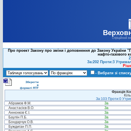
Верховн
Офіційний в
Про проект Закону про зміни і доповнення до Закону України 
нафто-газового к
2
За:202 Проти:3 Утрима
Ріш
- Вибрати зі списк
Зберегти
в
форматі RTF
Фракція Ком
Кіль
За:103 Проти:0 Утрим
Абрамов Ф.М.
За
Анастасієв В.О.
За
Аннєнков Є.І.
За
Баулін П.Б.
За
Бондарчук О.В.
За
Буждиган П.П.
За