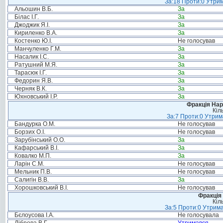
За:18 Проти:0 Утрим
Альошин В.Б.
За
Білас І.Г.
За
Джоджик Я.І.
За
Кириленко В.А.
За
Костенко Ю.І.
Не голосував
Манчуленко Г.М.
За
Насалик І.С.
За
Ратушний М.Я.
За
Тарасюк І.Г.
За
Федорин Я.В.
За
Черняк В.К.
За
Юхновський І.Р.
За
Фракція Нар
Кіл
За:7 Проти:0 Утрим
Бандурка О.М.
Не голосував
Борзих О.І.
Не голосував
Зарубінський О.О.
За
Кафарський В.І.
За
Ковалко М.П.
За
Ларін С.М.
Не голосував
Мельник П.В.
Не голосував
Салигін В.В.
За
Хорошковський В.І.
Не голосував
Фракція 
Кіл
За:5 Проти:0 Утрима
Бєлоусова І.А.
Не голосувала