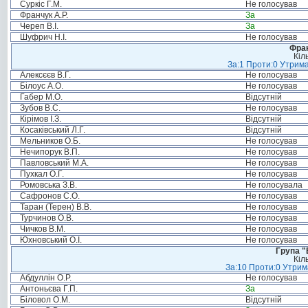
Суркіс Г.М.
Не голосував
Франчук А.Р.
За
Череп В.І.
За
Шуфрич Н.І.
Не голосував
Фрак
Кіл
За:1 Проти:0 Утрима
Алексєєв В.Г.
Не голосував
Білоус А.О.
Не голосував
Габер М.О.
Відсутній
Зубов В.С.
Не голосував
Кірімов І.З.
Відсутній
Косаківський Л.Г.
Відсутній
Мельников О.Б.
Не голосував
Нечипорук В.П.
Не голосував
Павловський М.А.
Не голосував
Пухкал О.Г.
Не голосував
Ромовська З.В.
Не голосувала
Сафронов С.О.
Не голосував
Таран (Терен) В.В.
Не голосував
Турчинов О.В.
Не голосував
Чичков В.М.
Не голосував
Юхновський О.І.
Не голосував
Група "
Кіл
За:10 Проти:0 Утрима
Абдуллін О.Р.
Не голосував
Антоньєва Г.П.
За
Біловол О.М.
Відсутній