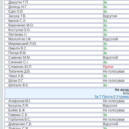
Дашутін Г.П.
За
Донець Н.Г.
За
Єдін О.Й.
За
Засуха Т.В.
Відсутня
Іванов С.А.
За
Кириченко М.О.
За
Костусєв О.О.
За
Лютікова І.І.
За
Малолітко І.Ф.
Відсутній
Миримський Л.Ю.
За
Омеліч В.С.
За
Пінчук В.М.
За
Савенко М.М.
Відсутній
Синенко С.І.
За
Спіженко Ю.П.
Проти
Табачник Д.В.
Не голосував
Чікал А.В.
За
Шпак О.Г.
Не голосував
Шпігало В.Є.
За
Не вход
Кіл
За:7 Проти:0 Утримал
Агафонов М.І.
Не голосував
Безугла Л.Я.
Відсутня
Бойко Б.Ф.
Не голосував
Гавриш С.Б.
За
Горбачов В.С.
Не голосував
Довганчин Г.В.
Відсутній
Довгань С.В.
За