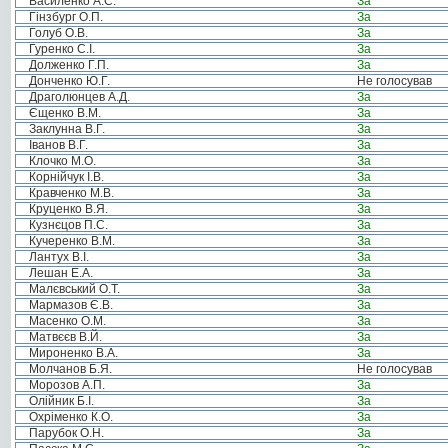
Василенко А.С.
За
Гінзбург О.П.
За
Голуб О.В.
За
Гуренко С.І.
За
Долженко Г.П.
За
Донченко Ю.Г.
Не голосував
Драголюнцев А.Д.
За
Єщенко В.М.
За
Заклунна В.Г.
За
Іванов В.Г.
За
Клочко М.О.
За
Корнійчук І.В.
За
Кравченко М.В.
За
Круценко В.Я.
За
Кузнєцов П.С.
За
Кучеренко В.М.
За
Лантух В.І.
За
Лешан Е.А.
За
Малєвський О.Т.
За
Мармазов Є.В.
За
Масенко О.М.
За
Матвєєв В.Й.
За
Мироненко В.А.
За
Молчанов Б.Я.
Не голосував
Морозов А.П.
За
Олійник Б.І.
За
Охріменко К.О.
За
Парубок О.Н.
За