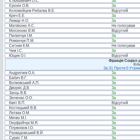
Єльяшкевич О.С.
За
Єрохін О.В.
За
Коломойцев-Рибалка В.Е.
Відсутній
Креч Е.Е.
За
Лимар Н.О.
За
Матвієнко А.С.
Не голосував
Моісеєнко В.М.
Відсутній
Пилипчук І.М.
За
Романчук П.М.
За
Ситник К.М.
Не голосував
Чиж І.С.
За
Ющик О.І.
Відсутній
Фракція Соціал-д
Кіл
За:31 Проти:0 Утрим
Андреічев О.А.
За
Бабич В.Г.
За
Волковський А.П.
За
Дворкіс Д.В.
За
Заєць В.В.
За
Зінченко О.О.
За
Квят В.П.
Відсутній
Костицький В.В.
За
Литвак О.М.
За
Мичко М.І.
За
Онуфрійчук М.Я.
За
Плужніков І.О.
За
Развадовський В.Й.
За
Суркіс Г.М.
За