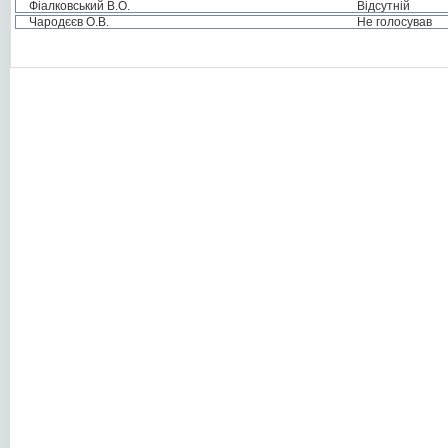
Фіалковський В.О.
Відсутній
Чародєєв О.В.
Не голосував