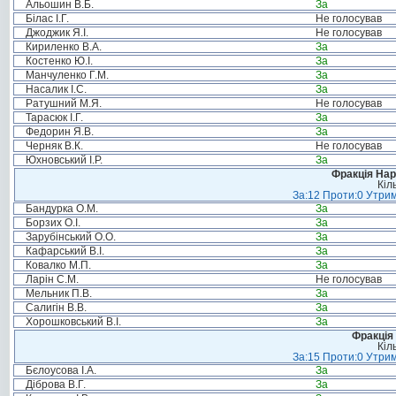
Альошин В.Б.
За
Білас І.Г.
Не голосував
Джоджик Я.І.
Не голосував
Кириленко В.А.
За
Костенко Ю.І.
За
Манчуленко Г.М.
За
Насалик І.С.
За
Ратушний М.Я.
Не голосував
Тарасюк І.Г.
За
Федорин Я.В.
За
Черняк В.К.
Не голосував
Юхновський І.Р.
За
Фракція Нар
Кіл
За:12 Проти:0 Утрим
Бандурка О.М.
За
Борзих О.І.
За
Зарубінський О.О.
За
Кафарський В.І.
За
Ковалко М.П.
За
Ларін С.М.
Не голосував
Мельник П.В.
За
Салигін В.В.
За
Хорошковський В.І.
За
Фракція 
Кіл
За:15 Проти:0 Утрим
Бєлоусова І.А.
За
Діброва В.Г.
За