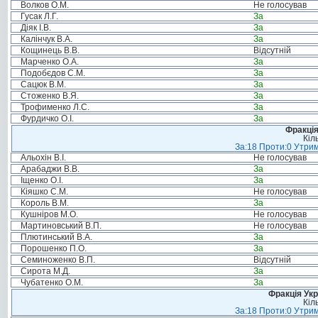
Волков О.М.
Не голосував
Гусак Л.Г.
За
Діяк І.В.
За
Калінчук В.А.
За
Кощинець В.В.
Відсутній
Марченко О.А.
За
Подобєдов С.М.
За
Сацюк В.М.
За
Стоженко В.Я.
За
Трофименко Л.С.
За
Фурдичко О.І.
За
Фракція
Кіл
За:18 Проти:0 Утрим
Альохін В.І.
Не голосував
Арабаджи В.В.
За
Іщенко О.І.
За
Кіяшко С.М.
Не голосував
Король В.М.
За
Кушніров М.О.
Не голосував
Мартиновський В.П.
Не голосував
Плютинський В.А.
За
Порошенко П.О.
За
Семиноженко В.П.
Відсутній
Сирота М.Д.
За
Чубатенко О.М.
За
Фракція Ук
Кіл
За:18 Проти:0 Утрим