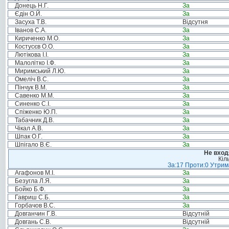
Донець Н.Г.
За
Єдін О.Й.
За
Засуха Т.В.
Відсутня
Іванов С.А.
За
Кириченко М.О.
За
Костусєв О.О.
За
Лютікова І.І.
За
Малолітко І.Ф.
За
Миримський Л.Ю.
За
Омеліч В.С.
За
Пінчук В.М.
За
Савенко М.М.
За
Синенко С.І.
За
Спіженко Ю.П.
За
Табачник Д.В.
За
Чікал А.В.
За
Шпак О.Г.
За
Шпігало В.Є.
За
Не вход
Кіл
За:17 Проти:0 Утрима
Агафонов М.І.
За
Безугла Л.Я.
За
Бойко Б.Ф.
За
Гавриш С.Б.
За
Горбачов В.С.
За
Довганчин Г.В.
Відсутній
Довгань С.В.
Відсутній