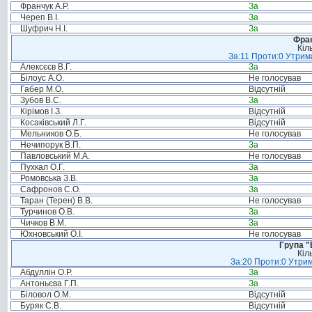
Франчук А.Р.
За
Череп В.І.
За
Шуфрич Н.І.
За
Фрак
Кіл
За:11 Проти:0 Утрима
Алексєєв В.Г.
За
Білоус А.О.
Не голосував
Габер М.О.
Відсутній
Зубов В.С.
За
Кірімов І.З.
Відсутній
Косаківський Л.Г.
Відсутній
Мельников О.Б.
Не голосував
Нечипорук В.П.
За
Павловський М.А.
Не голосував
Пухкал О.Г.
За
Ромовська З.В.
За
Сафронов С.О.
За
Таран (Терен) В.В.
Не голосував
Турчинов О.В.
За
Чичков В.М.
За
Юхновський О.І.
Не голосував
Група "
Кіл
За:20 Проти:0 Утрим
Абдуллін О.Р.
За
Антоньєва Г.П.
За
Біловол О.М.
Відсутній
Буряк С.В.
Відсутній