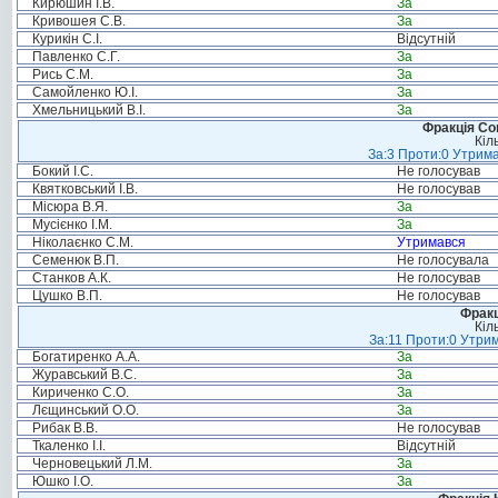
Кирюшин І.В.
За
Кривошея С.В.
За
Курикін С.І.
Відсутній
Павленко С.Г.
За
Рись С.М.
За
Самойленко Ю.І.
За
Хмельницький В.І.
За
Фракція Соц
Кіл
За:3 Проти:0 Утрима
Бокий І.С.
Не голосував
Квятковський І.В.
Не голосував
Місюра В.Я.
За
Мусієнко І.М.
За
Ніколаєнко С.М.
Утримався
Семенюк В.П.
Не голосувала
Станков А.К.
Не голосував
Цушко В.П.
Не голосував
Фракц
Кіл
За:11 Проти:0 Утрим
Богатиренко А.А.
За
Журавський В.С.
За
Кириченко С.О.
За
Лєщинський О.О.
За
Рибак В.В.
Не голосував
Ткаленко І.І.
Відсутній
Черновецький Л.М.
За
Юшко І.О.
За