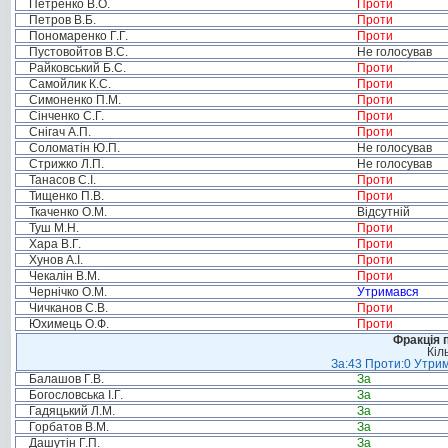
Петренко В.О.
Проти
Петров В.Б.
Проти
Пономаренко Г.Г.
Проти
Пустовойтов В.С.
Не голосував
Райковський Б.С.
Проти
Самойлик К.С.
Проти
Симоненко П.М.
Проти
Сінченко С.Г.
Проти
Снігач А.П.
Проти
Соломатін Ю.П.
Не голосував
Стрижко Л.П.
Не голосував
Танасов С.І.
Проти
Тищенко П.В.
Проти
Ткаченко О.М.
Відсутній
Туш М.Н.
Проти
Хара В.Г.
Проти
Хунов А.І.
Проти
Чекалін В.М.
Проти
Чернічко О.М.
Утримався
Чичканов С.В.
Проти
Юхимець О.Ф.
Проти
Фракція п
Кіл
За:43 Проти:0 Утрим
Балашов Г.В.
За
Богословська І.Г.
За
Гадяцький Л.М.
За
Горбатов В.М.
За
Дашутін Г.П.
За