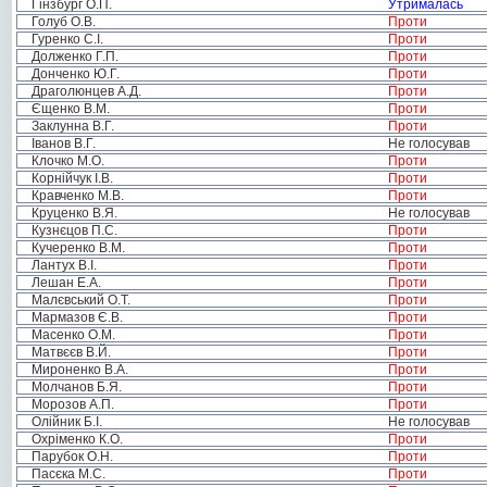
Гінзбург О.П.
Утрималась
Голуб О.В.
Проти
Гуренко С.І.
Проти
Долженко Г.П.
Проти
Донченко Ю.Г.
Проти
Драголюнцев А.Д.
Проти
Єщенко В.М.
Проти
Заклунна В.Г.
Проти
Іванов В.Г.
Не голосував
Клочко М.О.
Проти
Корнійчук І.В.
Проти
Кравченко М.В.
Проти
Круценко В.Я.
Не голосував
Кузнєцов П.С.
Проти
Кучеренко В.М.
Проти
Лантух В.І.
Проти
Лешан Е.А.
Проти
Малєвський О.Т.
Проти
Мармазов Є.В.
Проти
Масенко О.М.
Проти
Матвєєв В.Й.
Проти
Мироненко В.А.
Проти
Молчанов Б.Я.
Проти
Морозов А.П.
Проти
Олійник Б.І.
Не голосував
Охріменко К.О.
Проти
Парубок О.Н.
Проти
Пасєка М.С.
Проти