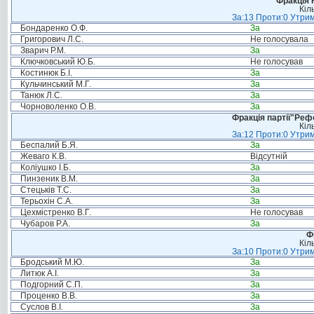
Фракція 
Кіл
За:13 Проти:0 Утрим
Бондаренко О.Ф.
За
Григорович Л.С.
Не голосувала
Зварич Р.М.
За
Ключковський Ю.Б.
Не голосував
Костинюк Б.І.
За
Кульчинський М.Г.
За
Танюк Л.С.
За
Чорноволенко О.В.
За
Фракція партії"Реф
Кіл
За:12 Проти:0 Утрим
Беспалий Б.Я.
За
Жеваго К.В.
Відсутній
Коліушко І.Б.
За
Пинзеник В.М.
За
Стецьків Т.С.
За
Терьохін С.А.
За
Цехмістренко В.Г.
Не голосував
Чубаров Р.А.
За
Ф
Кіл
За:10 Проти:0 Утрим
Бродський М.Ю.
За
Литюк А.І.
За
Подгорний С.П.
За
Проценко В.В.
За
Суслов В.І.
За