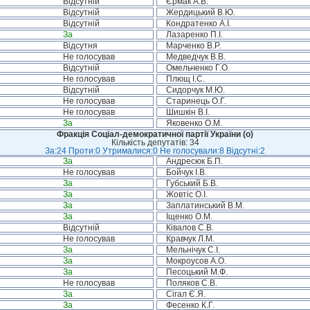
Відсутній
Єрмак А.В.
Відсутній
Жердицький В.Ю.
Відсутній
Кондратенко А.І.
За
Лазаренко П.І.
Відсутня
Марченко В.Р.
Не голосував
Медведчук В.В.
Відсутній
Омельченко Г.О.
Не голосував
Плющ І.С.
Відсутній
Сидорчук М.Ю.
Не голосував
Старинець О.Г.
Не голосував
Шишкін В.І.
За
Яковенко О.М.
Фракція Соціал-демократичної партії України (о)
Кількість депутатів: 34
За:24 Проти:0 Утрималися:0 Не голосували:8 Відсутні:2
За
Андресюк Б.П.
Не голосував
Бойчук І.В.
За
Губський Б.В.
За
Жовтіс О.І.
За
Заплатинський В.М.
За
Іщенко О.М.
Відсутній
Ківалов С.В.
Не голосував
Кравчук Л.М.
За
Мельнічук С.І.
За
Мокроусов А.О.
За
Песоцький М.Ф.
Не голосував
Поляков С.В.
За
Сігал Є.Я.
За
Фесенко К.Г.