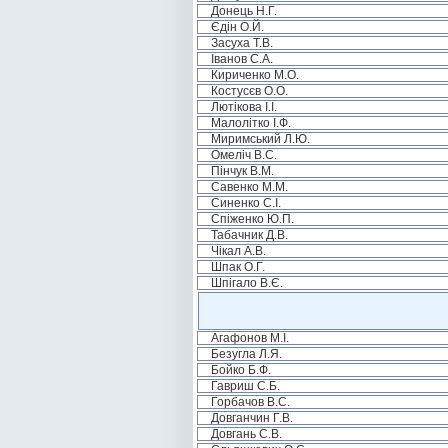
Донець Н.Г.
Єдін О.Й.
Засуха Т.В.
Іванов С.А.
Кириченко М.О.
Костусєв О.О.
Лютікова І.І.
Малолітко І.Ф.
Миримський Л.Ю.
Омеліч В.С.
Пінчук В.М.
Савенко М.М.
Синенко С.І.
Спіженко Ю.П.
Табачник Д.В.
Чікал А.В.
Шпак О.Г.
Шпігало В.Є.
Агафонов М.І.
Безугла Л.Я.
Бойко Б.Ф.
Гавриш С.Б.
Горбачов В.С.
Довганчин Г.В.
Довгань С.В.