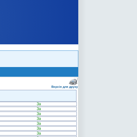
Версія для друку
За
За
За
За
За
За
За