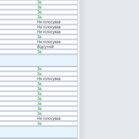
За
За
За
За
Не голосував
Не голосував
Не голосував
За
Не голосував
Відсутній
За
За
За
Не голосував
За
За
За
За
За
За
За
Не голосував
За