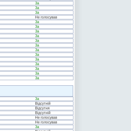
За
За
За
Не голосував
За
За
За
За
За
За
За
За
За
За
За
За
За
За
Відсутній
Відсутня
Відсутній
Не голосував
Не голосував
За