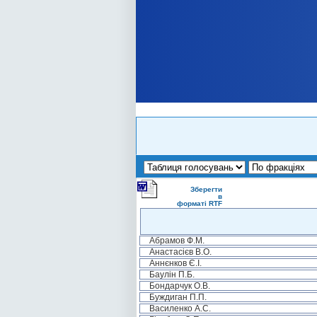
Зберегти
в
форматі RTF
Абрамов Ф.М.
Анастасієв В.О.
Аннєнков Є.І.
Баулін П.Б.
Бондарчук О.В.
Буждиган П.П.
Василенко А.С.