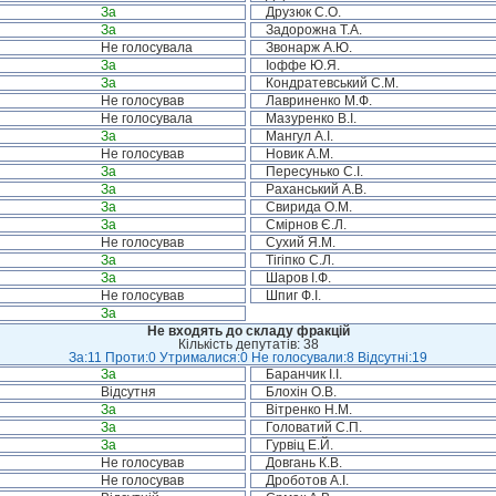
За
Друзюк С.О.
За
Задорожна Т.А.
Не голосувала
Звонарж А.Ю.
За
Іоффе Ю.Я.
За
Кондратевський С.М.
Не голосував
Лавриненко М.Ф.
Не голосувала
Мазуренко В.І.
За
Мангул А.І.
Не голосував
Новик А.М.
За
Пересунько С.І.
За
Раханський А.В.
За
Свирида О.М.
За
Смірнов Є.Л.
Не голосував
Сухий Я.М.
За
Тігіпко С.Л.
За
Шаров І.Ф.
Не голосував
Шпиг Ф.І.
За
Не входять до складу фракцій
Кількість депутатів: 38
За:11 Проти:0 Утрималися:0 Не голосували:8 Відсутні:19
За
Баранчик І.І.
Відсутня
Блохін О.В.
За
Вітренко Н.М.
За
Головатий С.П.
За
Гурвіц Е.Й.
Не голосував
Довгань К.В.
Не голосував
Дроботов А.І.