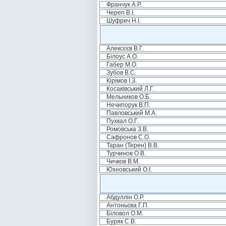
Франчук А.Р.
Череп В.І.
Шуфрич Н.І.
Алексєєв В.Г.
Білоус А.О.
Габер М.О.
Зубов В.С.
Кірімов І.З.
Косаківський Л.Г.
Мельников О.Б.
Нечипорук В.П.
Павловський М.А.
Пухкал О.Г.
Ромовська З.В.
Сафронов С.О.
Таран (Терен) В.В.
Турчинов О.В.
Чичков В.М.
Юхновський О.І.
Абдуллін О.Р.
Антоньєва Г.П.
Біловол О.М.
Буряк С.В.