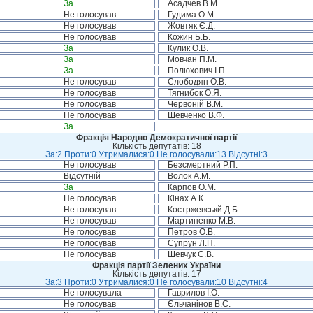
За
Асадчев В.М.
Не голосував
Гудима О.М.
Не голосував
Жовтяк Є.Д.
Не голосував
Кожин Б.Б.
За
Кулик О.В.
За
Мовчан П.М.
За
Полюхович І.П.
Не голосував
Слободян О.В.
Не голосував
Тягнибок О.Я.
Не голосував
Червоній В.М.
Не голосував
Шевченко В.Ф.
За
Фракція Народно Демократичної партії
Кількість депутатів: 18
За:2 Проти:0 Утрималися:0 Не голосували:13 Відсутні:3
Не голосував
Безсмертний Р.П.
Відсутній
Волок А.М.
За
Карпов О.М.
Не голосував
Кінах А.К.
Не голосував
Костржевськй Д.Б.
Не голосував
Мартиненко М.В.
Не голосував
Петров О.В.
Не голосував
Супрун Л.П.
Не голосував
Шевчук С.В.
Фракція партії Зелених України
Кількість депутатів: 17
За:3 Проти:0 Утрималися:0 Не голосували:10 Відсутні:4
Не голосувала
Гаврилов І.О.
Не голосував
Єльчанінов В.С.