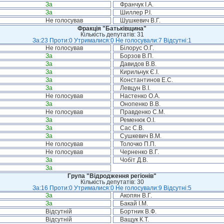
За
Франчук І.А.
За
Шиллер Р.І.
Не голосував
Шушкевич В.Г.
Фракція "Батьківщина"
Кількість депутатів: 31
За:23 Проти:0 Утрималися:0 Не голосували:7 Відсутні:1
Не голосував
Білорус О.Г.
За
Борзов В.П.
За
Давидов В.В.
За
Кирильчук Є.І.
За
Константинов Е.С.
За
Левцун В.І.
Не голосував
Настенко О.А.
За
Онопенко В.В.
Не голосував
Правденко С.М.
За
Ременюк О.І.
За
Сас С.В.
За
Сушкевич В.М.
Не голосував
Толочко П.П.
Не голосував
Черненко В.Г.
За
Чобіт Д.В.
За
Група "Відродження регіонів"
Кількість депутатів: 30
За:16 Проти:0 Утрималися:0 Не голосували:9 Відсутні:5
За
Акопян В.Г.
За
Бакай І.М.
Відсутній
Бортник В.Ф.
Відсутній
Ващук К.Т.