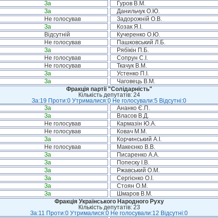
За
Гуров В.М.
За
Данильчук О.Ю.
Не голосував
Задорожній О.В.
За
Козак Я.І.
Відсутній
Кучеренко О.Ю.
Не голосував
Пашковський Л.Б.
За
Рябікін П.Б.
Не голосував
Сопрун С.І.
Не голосував
Ткачук В.М.
За
Устенко П.І.
За
Чаговець В.М.
Фракція партії "Солідарність"
Кількість депутатів: 24
За:19 Проти:0 Утрималися:0 Не голосували:5 Відсутні:0
За
Ананко Є.П.
За
Власов В.Д.
Не голосував
Кармазін Ю.А.
Не голосував
Ковач М.М.
За
Корчинський А.І.
Не голосував
Макеєнко В.В.
За
Писаренко А.А.
За
Попеску І.В.
За
Ржавський О.М.
За
Сергієнко О.І.
За
Стоян О.М.
За
Шмаров В.М.
Фракція Українського Народного Руху
Кількість депутатів: 23
За:11 Проти:0 Утрималися:0 Не голосували:12 Відсутні:0