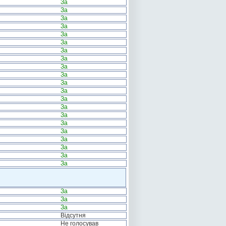
За
За
За
За
За
За
За
За
За
За
За
За
За
За
За
За
За
За
За
За
За
За
За
За
Відсутня
Не голосував