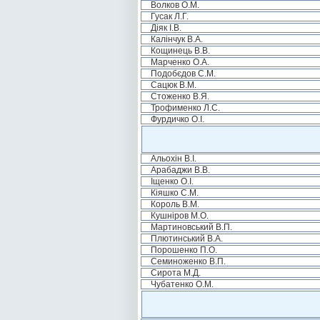
Волков О.М.
Гусак Л.Г.
Діяк І.В.
Калінчук В.А.
Кощинець В.В.
Марченко О.А.
Подобєдов С.М.
Сацюк В.М.
Стоженко В.Я.
Трофименко Л.С.
Фурдичко О.І.
Альохін В.І.
Арабаджи В.В.
Іщенко О.І.
Кіяшко С.М.
Король В.М.
Кушніров М.О.
Мартиновський В.П.
Плютинський В.А.
Порошенко П.О.
Семиноженко В.П.
Сирота М.Д.
Чубатенко О.М.