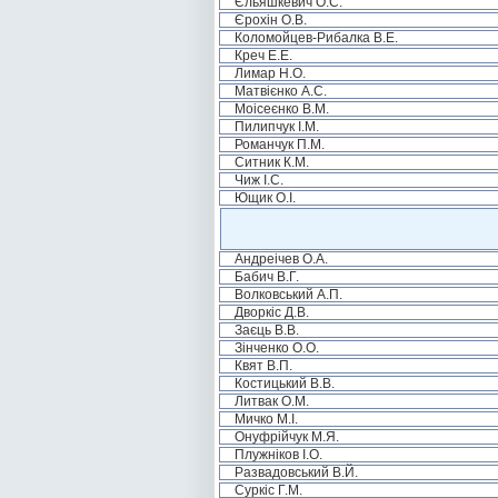
Єльяшкевич О.С.
Єрохін О.В.
Коломойцев-Рибалка В.Е.
Креч Е.Е.
Лимар Н.О.
Матвієнко А.С.
Моісеєнко В.М.
Пилипчук І.М.
Романчук П.М.
Ситник К.М.
Чиж І.С.
Ющик О.І.
Андреічев О.А.
Бабич В.Г.
Волковський А.П.
Дворкіс Д.В.
Заєць В.В.
Зінченко О.О.
Квят В.П.
Костицький В.В.
Литвак О.М.
Мичко М.І.
Онуфрійчук М.Я.
Плужніков І.О.
Развадовський В.Й.
Суркіс Г.М.