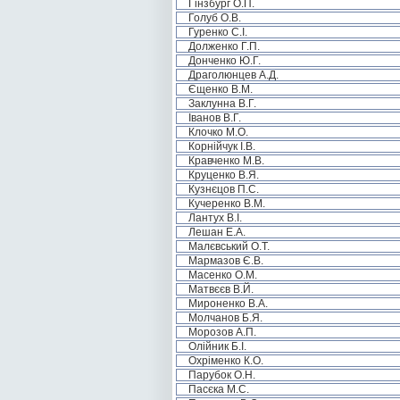
Гінзбург О.П.
Голуб О.В.
Гуренко С.І.
Долженко Г.П.
Донченко Ю.Г.
Драголюнцев А.Д.
Єщенко В.М.
Заклунна В.Г.
Іванов В.Г.
Клочко М.О.
Корнійчук І.В.
Кравченко М.В.
Круценко В.Я.
Кузнєцов П.С.
Кучеренко В.М.
Лантух В.І.
Лешан Е.А.
Малєвський О.Т.
Мармазов Є.В.
Масенко О.М.
Матвєєв В.Й.
Мироненко В.А.
Молчанов Б.Я.
Морозов А.П.
Олійник Б.І.
Охріменко К.О.
Парубок О.Н.
Пасєка М.С.