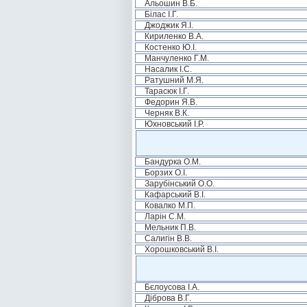
Альошин В.Б.
Білас І.Г.
Джоджик Я.І.
Кириленко В.А.
Костенко Ю.І.
Манчуленко Г.М.
Насалик І.С.
Ратушний М.Я.
Тарасюк І.Г.
Федорин Я.В.
Черняк В.К.
Юхновський І.Р.
Бандурка О.М.
Борзих О.І.
Зарубінський О.О.
Кафарський В.І.
Ковалко М.П.
Ларін С.М.
Мельник П.В.
Салигін В.В.
Хорошковський В.І.
Бєлоусова І.А.
Діброва В.Г.