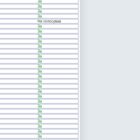
За
За
За
За
Не голосував
За
За
За
За
За
За
За
За
За
За
За
За
За
За
За
За
За
За
За
За
За
За
За