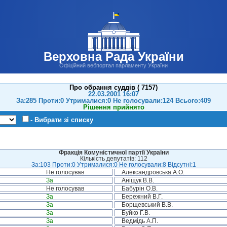
Верховна Рада України
Офіційний вебпортал парламенту України
Про обрання суддів ( 7157)
22.03.2001 16:07
За:285 Проти:0 Утрималися:0 Не голосували:124 Всього:409
Рішення прийнято
- Вибрати зі списку
Фракція Комуністичної партії України
Кількість депутатів: 112
За:103 Проти:0 Утрималися:0 Не голосували:8 Відсутні:1
Не голосував
Александровська А.О.
За
Аніщук В.В.
Не голосував
Бабурін О.В.
За
Бережний В.Г.
За
Борщевський В.В.
За
Буйко Г.В.
За
Ведмідь А.П.