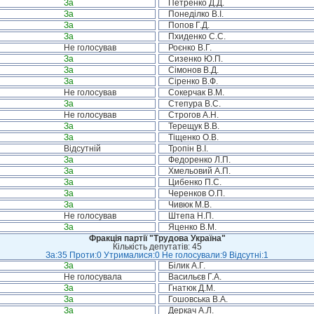
За
Петренко Д.Д.
За
Понеділко В.І.
За
Попов Г.Д.
За
Пхиденко С.С.
Не голосував
Роєнко В.Г.
За
Сизенко Ю.П.
За
Сімонов В.Д.
За
Сіренко В.Ф.
Не голосував
Сокерчак В.М.
За
Степура В.С.
Не голосував
Строгов А.Н.
За
Терещук В.В.
За
Тіщенко О.В.
Відсутній
Тропін В.І.
За
Федоренко Л.П.
За
Хмельовий А.П.
За
Цибенко П.С.
За
Черенков О.П.
За
Чивюк М.В.
Не голосував
Штепа Н.П.
За
Яценко В.М.
Фракція партії "Трудова Україна"
Кількість депутатів: 45
За:35 Проти:0 Утрималися:0 Не голосували:9 Відсутні:1
За
Білик А.Г.
Не голосувала
Васильєв Г.А.
За
Гнатюк Д.М.
За
Гошовська В.А.
За
Деркач А.Л.