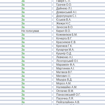
За
Гмиря С.П.
За
Грачов О.О.
За
Дайнеко Л.І.
За
Доманський А.І.
За
Дорогунцов С.І.
За
Єськов В.А.
За
Жежук Н.С.
За
Зачосов В.О.
Не голосував
Кирил В.О.
За
Кожевніков Б.М.
За
Кочерга В.Г.
За
Красняков Є.В.
За
Крючков Г.К.
За
Кухарчук М.А.
За
Кушнір О.Д.
За
Левченко А.І.
За
Лісогорський О.І.
За
Марамзін Ф.А.
За
Мартинюк А.І.
За
Матвєєв В.Г.
За
Мигович І.І.
За
Мішура В.Д.
За
Мороз А.М.
За
Наливайко А.М.
За
Оплачко В.М.
За
Панасовський О.Г.
За
Пасечна Л.Я.
За
Пейгалайнен А.В.