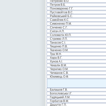
Петренко В.О.
Петров В.Б.
Пономаренко Г.Г.
Пустовойтов В.С.
Райковський Б.С.
Самойлик К.С.
Симоненко П.М.
Сінченко С.Г.
Снігач А.П.
Соломатін Ю.П.
Стрижко Л.П.
Танасов С.І.
Тищенко П.В.
Ткаченко О.М.
Туш М.Н.
Хара В.Г.
Хунов А.І.
Чекалін В.М.
Чернічко О.М.
Чичканов С.В.
Юхимець О.Ф.
Балашов Г.В.
Богословська І.Г.
Гадяцький Л.М.
Горбатов В.М.
Дашутін Г.П.