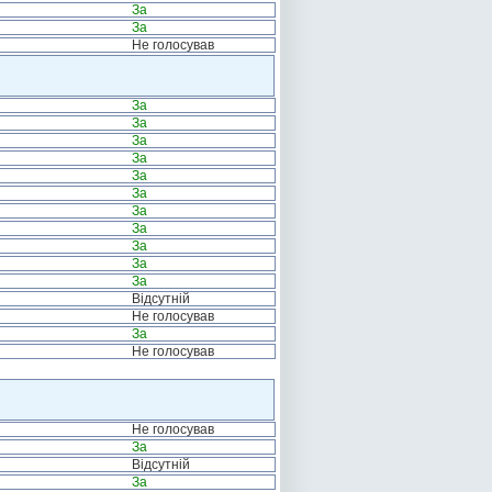
За
За
Не голосував
За
За
За
За
За
За
За
За
За
За
За
Відсутній
Не голосував
За
Не голосував
Не голосував
За
Відсутній
За