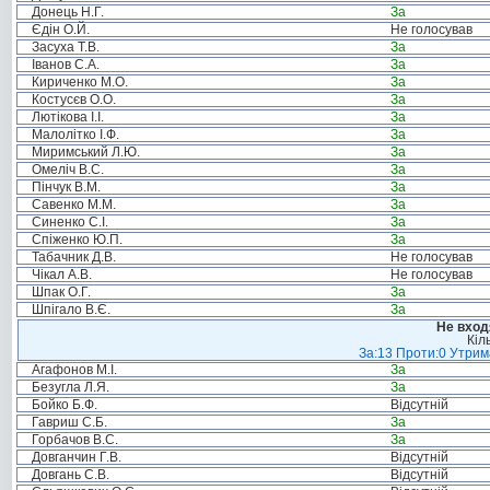
Донець Н.Г.
За
Єдін О.Й.
Не голосував
Засуха Т.В.
За
Іванов С.А.
За
Кириченко М.О.
За
Костусєв О.О.
За
Лютікова І.І.
За
Малолітко І.Ф.
За
Миримський Л.Ю.
За
Омеліч В.С.
За
Пінчук В.М.
За
Савенко М.М.
За
Синенко С.І.
За
Спіженко Ю.П.
За
Табачник Д.В.
Не голосував
Чікал А.В.
Не голосував
Шпак О.Г.
За
Шпігало В.Є.
За
Не вход
Кіл
За:13 Проти:0 Утрима
Агафонов М.І.
За
Безугла Л.Я.
За
Бойко Б.Ф.
Відсутній
Гавриш С.Б.
За
Горбачов В.С.
За
Довганчин Г.В.
Відсутній
Довгань С.В.
Відсутній