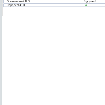
Фіалковський В.О.
Відсутній
Чародєєв О.В.
За