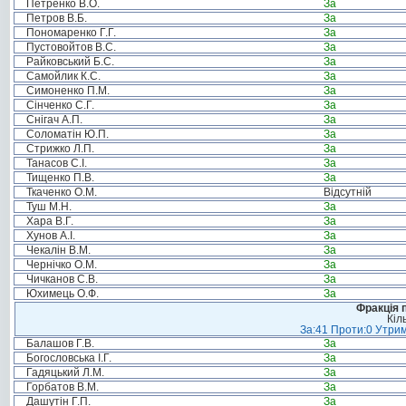
Петренко В.О.
За
Петров В.Б.
За
Пономаренко Г.Г.
За
Пустовойтов В.С.
За
Райковський Б.С.
За
Самойлик К.С.
За
Симоненко П.М.
За
Сінченко С.Г.
За
Снігач А.П.
За
Соломатін Ю.П.
За
Стрижко Л.П.
За
Танасов С.І.
За
Тищенко П.В.
За
Ткаченко О.М.
Відсутній
Туш М.Н.
За
Хара В.Г.
За
Хунов А.І.
За
Чекалін В.М.
За
Чернічко О.М.
За
Чичканов С.В.
За
Юхимець О.Ф.
За
Фракція п
Кіл
За:41 Проти:0 Утрим
Балашов Г.В.
За
Богословська І.Г.
За
Гадяцький Л.М.
За
Горбатов В.М.
За
Дашутін Г.П.
За