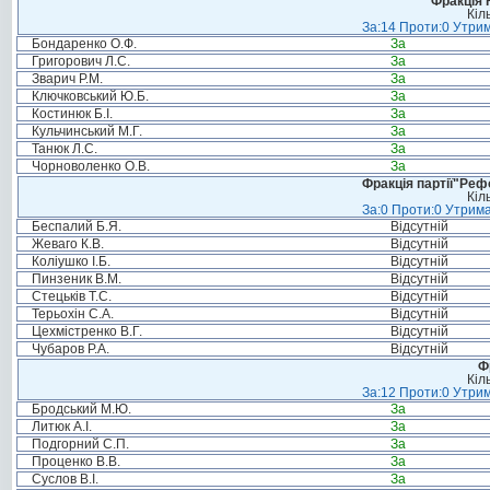
Фракція 
Кіл
За:14 Проти:0 Утрим
Бондаренко О.Ф.
За
Григорович Л.С.
За
Зварич Р.М.
За
Ключковський Ю.Б.
За
Костинюк Б.І.
За
Кульчинський М.Г.
За
Танюк Л.С.
За
Чорноволенко О.В.
За
Фракція партії"Реф
Кіл
За:0 Проти:0 Утрима
Беспалий Б.Я.
Відсутній
Жеваго К.В.
Відсутній
Коліушко І.Б.
Відсутній
Пинзеник В.М.
Відсутній
Стецьків Т.С.
Відсутній
Терьохін С.А.
Відсутній
Цехмістренко В.Г.
Відсутній
Чубаров Р.А.
Відсутній
Ф
Кіл
За:12 Проти:0 Утрим
Бродський М.Ю.
За
Литюк А.І.
За
Подгорний С.П.
За
Проценко В.В.
За
Суслов В.І.
За