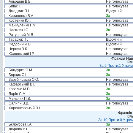
Альошин В.Б.
Не голосував
Білас І.Г.
Не голосував
Джоджик Я.І.
Відсутній
Кириленко В.А.
За
Костенко Ю.І.
Не голосував
Манчуленко Г.М.
Не голосував
Насалик І.С.
За
Ратушний М.Я.
Не голосував
Тарасюк І.Г.
Відсутній
Федорин Я.В.
Відсутній
Черняк В.К.
Не голосував
Юхновський І.Р.
Не голосував
Фракція Нар
Кіл
За:9 Проти:1 Утрим
Бандурка О.М.
За
Борзих О.І.
За
Зарубінський О.О.
Не голосував
Кафарський В.І.
Не голосував
Ковалко М.П.
За
Ларін С.М.
За
Мельник П.В.
За
Салигін В.В.
Не голосував
Хорошковський В.І.
За
Фракція 
Кіл
За:10 Проти:0 Утрим
Бєлоусова І.А.
За
Діброва В.Г.
Не голосував