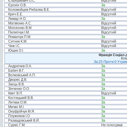
Єльяшкевич О.С.
Відсутній
Єрохін О.В.
За
Коломойцев-Рибалка В.Е.
Відсутній
Креч Е.Е.
Відсутній
Лимар Н.О.
За
Матвієнко А.С.
Відсутній
Моісеєнко В.М.
Відсутній
Пилипчук І.М.
Відсутній
Романчук П.М.
За
Ситник К.М.
Відсутній
Чиж І.С.
Відсутній
Ющик О.І.
За
Фракція Соціал-д
Кіл
За:25 Проти:0 Утрим
Андреічев О.А.
За
Бабич В.Г.
За
Волковський А.П.
За
Дворкіс Д.В.
За
Заєць В.В.
За
Зінченко О.О.
За
Квят В.П.
Відсутній
Костицький В.В.
За
Литвак О.М.
За
Мичко М.І.
За
Онуфрійчук М.Я.
За
Плужніков І.О.
За
Развадовський В.Й.
За
Суркіс Г.М.
Не голосував