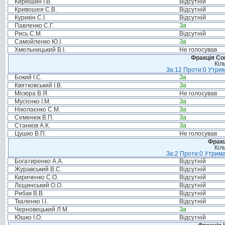
Кирюшин І.В.
Відсутній
Кривошея С.В.
Відсутній
Курикін С.І.
Відсутній
Павленко С.Г.
За
Рись С.М.
Відсутній
Самойленко Ю.І.
За
Хмельницький В.І.
Не голосував
Фракція Соц
Кіл
За:12 Проти:0 Утрим
Бокий І.С.
За
Квятковський І.В.
За
Місюра В.Я.
Не голосував
Мусієнко І.М.
За
Ніколаєнко С.М.
За
Семенюк В.П.
За
Станков А.К.
За
Цушко В.П.
Не голосував
Фракц
Кіл
За:2 Проти:0 Утрима
Богатиренко А.А.
Відсутній
Журавський В.С.
Відсутній
Кириченко С.О.
Відсутній
Лєщинський О.О.
Відсутній
Рибак В.В.
Відсутній
Ткаленко І.І.
Відсутній
Черновецький Л.М.
За
Юшко І.О.
Відсутній