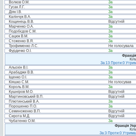
Волков О.М.
За
Гусак Л.Г.
За
Діяк І.В.
За
Калінчук В.А.
За
Кощинець В.В.
Відсутній
Марченко О.А.
За
Подобєдов С.М.
За
Сацюк В.М.
За
Стоженко В.Я.
За
Трофименко Л.С.
Не голосувала
Фурдичко О.І.
За
Фракція
Кіл
За:13 Проти:0 Утрим
Альохін В.І.
За
Арабаджи В.В.
За
Іщенко О.І.
За
Кіяшко С.М.
Не голосував
Король В.М.
За
Кушніров М.О.
Відсутній
Мартиновський В.П.
Відсутній
Плютинський В.А.
За
Порошенко П.О.
За
Семиноженко В.П.
Відсутній
Сирота М.Д.
Відсутній
Чубатенко О.М.
За
Фракція Ук
Кіл
За:3 Проти:0 Утримал