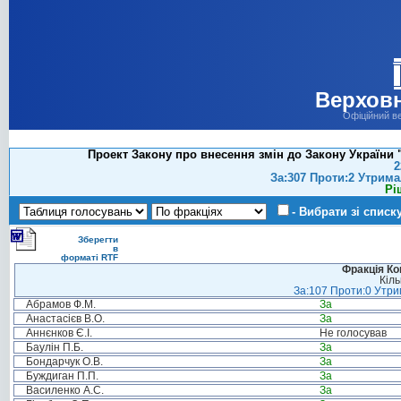
Верховн
Офіційний в
Проект Закону про внесення змін до Закону України 
2
За:307 Проти:2 Утрима
Рі
- Вибрати зі списк
Зберегти
в
форматі RTF
Фракція Ком
Кіль
За:107 Проти:0 Утрим
Абрамов Ф.М.
За
Анастасієв В.О.
За
Аннєнков Є.І.
Не голосував
Баулін П.Б.
За
Бондарчук О.В.
За
Буждиган П.П.
За
Василенко А.С.
За