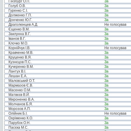
Гінзбург О.П.
За
Голуб О.В.
За
Гуренко С.І.
За
Долженко Г.П.
За
Донченко Ю.Г.
За
Драголюнцев А.Д.
Не голосував
Єщенко В.М.
За
Заклунна В.Г.
За
Іванов В.Г.
За
Клочко М.О.
За
Корнійчук І.В.
Не голосував
Кравченко М.В.
За
Круценко В.Я.
За
Кузнєцов П.С.
За
Кучеренко В.М.
За
Лантух В.І.
За
Лешан Е.А.
За
Малєвський О.Т.
За
Мармазов Є.В.
За
Масенко О.М.
За
Матвєєв В.Й.
За
Мироненко В.А.
За
Молчанов Б.Я.
За
Морозов А.П.
За
Олійник Б.І.
Не голосував
Охріменко К.О.
За
Парубок О.Н.
За
Пасєка М.С.
За