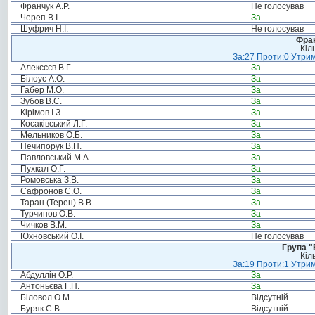
Франчук А.Р.
Не голосував
Череп В.І.
За
Шуфрич Н.І.
Не голосував
Фрак
Кіл
За:27 Проти:0 Утрим
Алексєєв В.Г.
За
Білоус А.О.
За
Габер М.О.
За
Зубов В.С.
За
Кірімов І.З.
За
Косаківський Л.Г.
За
Мельников О.Б.
За
Нечипорук В.П.
За
Павловський М.А.
За
Пухкал О.Г.
За
Ромовська З.В.
За
Сафронов С.О.
За
Таран (Терен) В.В.
За
Турчинов О.В.
За
Чичков В.М.
За
Юхновський О.І.
Не голосував
Група "
Кіл
За:19 Проти:1 Утрим
Абдуллін О.Р.
За
Антоньєва Г.П.
За
Біловол О.М.
Відсутній
Буряк С.В.
Відсутній