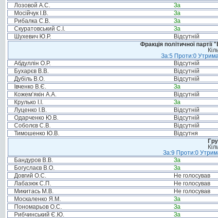
Лозовой А.С.
За
Мосійчук І.В.
За
Рибалка С.В.
За
Скуратовський С.І.
За
Шухевич Ю.Р.
Відсутній
Фракція політичної партії
Кіл
За:5 Проти:0 Утрима
Абдуллін О.Р.
Відсутній
Бухарєв В.В.
Відсутній
Дубіль В.О.
Відсутній
Івченко В.Є.
За
Кожем’якін А.А.
Відсутній
Крулько І.І.
За
Луценко І.В.
Відсутній
Одарченко Ю.В.
Відсутній
Соболєв С.В.
Відсутній
Тимошенко Ю.В.
Відсутня
Гру
Кіл
За:9 Проти:0 Утрим
Бандуров В.В.
За
Богуслаєв В.О.
За
Довгий О.С.
Не голосував
Лабазюк С.П.
Не голосував
Микитась М.В.
Не голосував
Москаленко Я.М.
За
Пономарьов О.С.
За
Рибчинський Є.Ю.
За