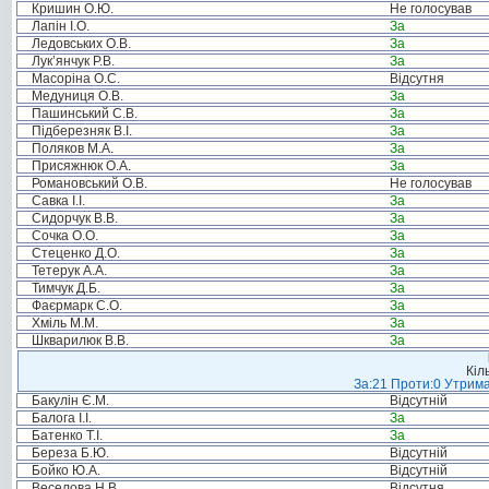
Кришин О.Ю.
Не голосував
Лапін І.О.
За
Ледовських О.В.
За
Лук’янчук Р.В.
За
Масоріна О.С.
Відсутня
Медуниця О.В.
За
Пашинський С.В.
За
Підберезняк В.І.
За
Поляков М.А.
За
Присяжнюк О.А.
За
Романовський О.В.
Не голосував
Савка І.І.
За
Сидорчук В.В.
За
Сочка О.О.
За
Стеценко Д.О.
За
Тетерук А.А.
За
Тимчук Д.Б.
За
Фаєрмарк С.О.
За
Хміль М.М.
За
Шкварилюк В.В.
За
Кіл
За:21 Проти:0 Утрима
Бакулін Є.М.
Відсутній
Балога І.І.
За
Батенко Т.І.
За
Береза Б.Ю.
Відсутній
Бойко Ю.А.
Відсутній
Веселова Н.В.
Відсутня