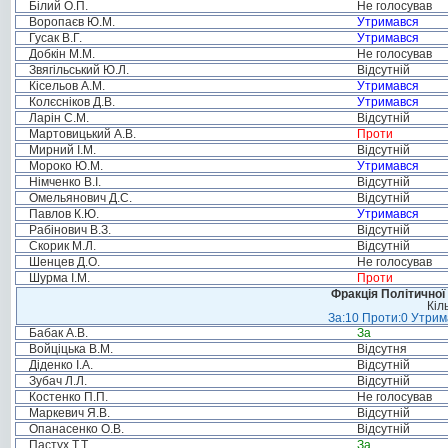
Білий О.П.
Не голосував
Воропаєв Ю.М.
Утримався
Гусак В.Г.
Утримався
Добкін М.М.
Не голосував
Звягільський Ю.Л.
Відсутній
Кісельов А.М.
Утримався
Колєсніков Д.В.
Утримався
Ларін С.М.
Відсутній
Мартовицький А.В.
Проти
Мирний І.М.
Відсутній
Мороко Ю.М.
Утримався
Німченко В.І.
Відсутній
Омельянович Д.С.
Відсутній
Павлов К.Ю.
Утримався
Рабінович В.З.
Відсутній
Скорик М.Л.
Відсутній
Шенцев Д.О.
Не голосував
Шурма І.М.
Проти
Фракція Політичної
Кіл
За:10 Проти:0 Утрима
Бабак А.В.
За
Войціцька В.М.
Відсутня
Діденко І.А.
Відсутній
Зубач Л.Л.
Відсутній
Костенко П.П.
Не голосував
Маркевич Я.В.
Відсутній
Опанасенко О.В.
Відсутній
Пастух Т.Т.
За