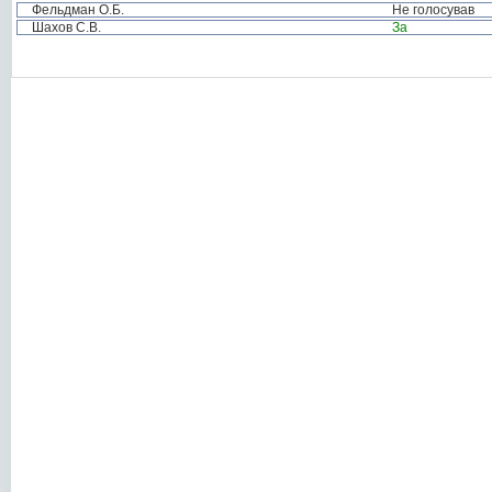
Фельдман О.Б.
Не голосував
Шахов С.В.
За