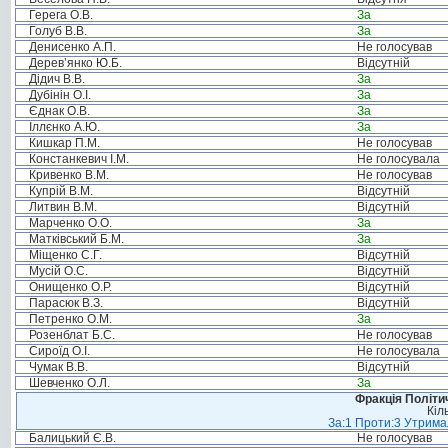
Герега О.В.
За
Голуб В.В.
За
Денисенко А.П.
Не голосував
Дерев’янко Ю.Б.
Відсутній
Дідич В.В.
За
Дубінін О.І.
За
Єднак О.В.
За
Іллєнко А.Ю.
За
Кишкар П.М.
Не голосував
Констанкевич І.М.
Не голосувала
Кривенко В.М.
Не голосував
Купрій В.М.
Відсутній
Литвин В.М.
Відсутній
Марченко О.О.
За
Матківський Б.М.
За
Міщенко С.Г.
Відсутній
Мусій О.С.
Відсутній
Онищенко О.Р.
Відсутній
Парасюк В.З.
Відсутній
Петренко О.М.
За
Розенблат Б.С.
Не голосував
Сироїд О.І.
Не голосувала
Чумак В.В.
Відсутній
Шевченко О.Л.
За
Фракція Політич
Кіл
За:1 Проти:3 Утримал
Балицький Є.В.
Не голосував