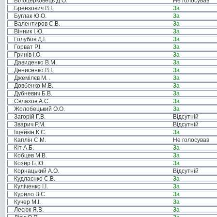
Білоцерковець Д.О.
Не голосував
Брензович В.І.
За
Буглак Ю.О.
За
Валентиров С.В.
За
Вінник І.Ю.
За
Голубов Д.І.
За
Горват Р.І.
За
Гринів І.О.
За
Давиденко В.М.
За
Денисенко В.І.
За
Джемілєв М. .
За
Довбенко М.В.
За
Дубневич Б.В.
За
Євлахов А.С.
За
Жолобецький О.О.
За
Загорій Г.В.
Відсутній
Зварич Р.М.
Відсутній
Іщейкін К.Є.
За
Каплін С.М.
Не голосував
Кіт А.Б.
За
Кобцев М.В.
За
Козир Б.Ю.
За
Корнацький А.О.
Відсутній
Кудлаєнко С.В.
За
Куліченко І.І.
За
Курило В.С.
За
Кучер М.І.
За
Лесюк Я.В.
За