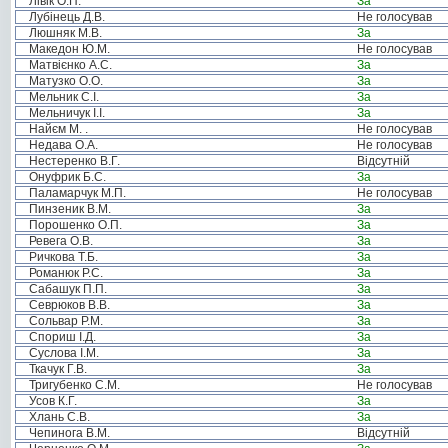
Лівік О.П.
За
Лубінець Д.В.
Не голосував
Люшняк М.В.
За
Македон Ю.М.
Не голосував
Матвієнко А.С.
За
Матузко О.О.
За
Мельник С.І.
За
Мельничук І.І.
За
Найєм М. .
Не голосував
Недава О.А.
Не голосував
Нестеренко В.Г.
Відсутній
Онуфрик Б.С.
За
Паламарчук М.П.
Не голосував
Пинзеник В.М.
За
Порошенко О.П.
За
Ревега О.В.
За
Ричкова Т.Б.
За
Романюк Р.С.
За
Сабашук П.П.
За
Севрюков В.В.
За
Сольвар Р.М.
За
Спориш І.Д.
За
Суслова І.М.
За
Ткачук Г.В.
За
Тригубенко С.М.
Не голосував
Усов К.Г.
За
Хлань С.В.
За
Чепинога В.М.
Відсутній