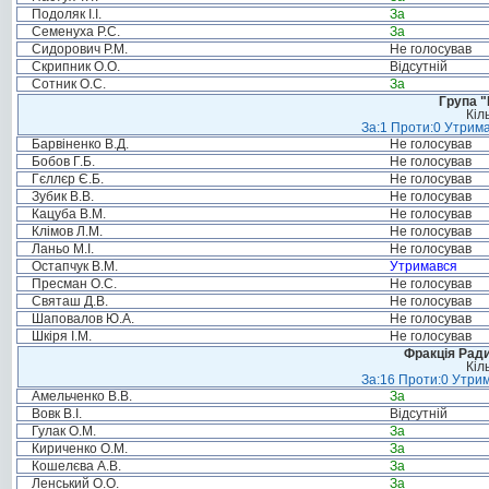
Подоляк І.І.
За
Семенуха Р.С.
За
Сидорович Р.М.
Не голосував
Скрипник О.О.
Відсутній
Сотник О.С.
За
Група "
Кіл
За:1 Проти:0 Утрима
Барвіненко В.Д.
Не голосував
Бобов Г.Б.
Не голосував
Гєллєр Є.Б.
Не голосував
Зубик В.В.
Не голосував
Кацуба В.М.
Не голосував
Клімов Л.М.
Не голосував
Ланьо М.І.
Не голосував
Остапчук В.М.
Утримався
Пресман О.С.
Не голосував
Святаш Д.В.
Не голосував
Шаповалов Ю.А.
Не голосував
Шкіря І.М.
Не голосував
Фракція Ради
Кіл
За:16 Проти:0 Утрим
Амельченко В.В.
За
Вовк В.І.
Відсутній
Гулак О.М.
За
Кириченко О.М.
За
Кошелєва А.В.
За
Ленський О.О.
За