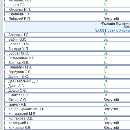
Черненко О.М.
За
Шверк Г.А.
За
Южаніна Н.П.
За
Юринець О.В.
За
Яніцький В.П.
Відсутній
Фракція Політи
Кіл
За:63 Проти:0 Утрима
Алексєєв І.С.
За
Бабій Ю.Ю.
За
Береза Ю.М.
За
Бондар М.Л.
За
Бурбак М.Ю.
За
Величкович М.Р.
За
Вознюк Ю.В.
За
Гаврилюк М.В.
За
Горбунов О.В.
За
Данілін В.Ю.
За
Дзензерський Д.В.
За
Дирів А.Б.
За
Драюк С.Є.
За
Єдаков Я.Ю.
За
Ємець Л.О.
Відсутній
Іванчук А.В.
За
Кацер-Бучковська Н.В.
Відсутня
Княжицький М.Л.
За
Колганова О.В.
За
Котвіцький І.О.
Відсутній
Кривенко В.В.
Відсутній