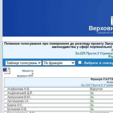
Верховн
Офіційний в
Поіменне голосування про повернення до розгляду проекту Закон
законодавства у сфері порівняльної
2
За:229 Проти:3 Утрима
Рі
- Вибрати зі списк
Зберегти
в
форматі RTF
Фракція ПАРТ
Кіль
За:103 Проти:0 Утрима
Агафонова Н.В.
Відсутня
Андрієвський Д.Й.
За
Арешонков В.Ю.
За
Артюшенко І.А.
За
Барна О.С.
За
Бєлькова О.В.
За