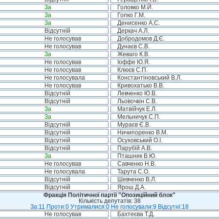
За
Головко М.Й.
За
Гопко Г.М.
За
Денисенко А.С.
Відсутній
Деркач А.Л.
Не голосував
Добродомов Д.Є.
Не голосував
Дунаєв С.В.
За
Жеваго К.В.
Не голосував
Іоффе Ю.Я.
Не голосував
Клюєв С.П.
Не голосувала
Константіновський В.Л.
Не голосував
Кривохатько В.В.
Відсутній
Левченко Ю.В.
Відсутній
Льовочкін С.В.
За
Матвійчук Е.Л.
За
Мельничук С.П.
Відсутній
Мураєв Є.В.
Відсутній
Ничипоренко В.М.
Відсутній
Осуховський О.І.
Відсутній
Парубій А.В.
За
Пташник В.Ю.
Не голосував
Савченко Н.В.
Не голосувала
Тарута С.О.
Відсутній
Шевченко В.Л.
Відсутній
Ярош Д.А.
Фракція Політичної партії "Опозиційний блок"
Кількість депутатів: 38
За:11 Проти:0 Утрималися:0 Не голосували:9 Відсутні:18
Не голосував
Бахтеєва Т.Д.