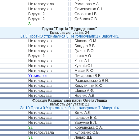
Не голосувала
Романова А.А.
Не голосував
Семенченко С.І.
Відсутній
Сисоєнко І.В.
Відсутній
Соболєв Є.В.
За
Група "Партія "Відродження"
Кількість депутатів: 24
За:3 Проти:0 Утрималися:3 Не голосували:17 Відсутні:1
Не голосував
Біловол О.М.
Не голосував
Бондар В.В.
Не голосував
Гуляєв В.О.
Відсутній
Ільюк А.О.
Не голосував
Кіссе А.І.
Не голосував
Кулініч О.І.
Не голосував
Мисик В.Ю.
Утримався
Писаренко В.В.
Не голосував
Развадовський В.Й.
Не голосував
Хомутиннік В.Ю.
Не голосував
Шипко А.Ф.
Не голосував
Яценко А.В.
Фракція Радикальної партії Олега Ляшка
Кількість депутатів: 21
За:10 Проти:0 Утрималися:0 Не голосували:7 Відсутні:4
Не голосував
Вітко А.Л.
Не голосував
Галасюк В.В.
Не голосував
Заружко В.Л.
За
Корчинська О.А.
Не голосувала
Купрієнко О.В.
За
Лінько Д.В.