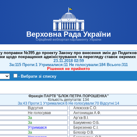
Верховна Рада України
Офіційний вебпортал парламенту України
у поправки №395 до проекту Закону про внесення змін до Податково
їни щодо покращення адміністрування та перегляду ставок окремих п
23.11.2018 02:59
За:115 Проти:1 Утрималися:11 Не голосували:184 Всього:311
Рішення не прийнято
- Вибрати зі списку
Фракція ПАРТІЇ "БЛОК ПЕТРА ПОРОШЕНКА"
Кількість депутатів: 134
За:43 Проти:1 Утрималися:6 Не голосували:70 Відсутні:14
Відсутня
Алєксєєв С.О.
Не голосував
Антонищак А.Ф.
За
Ар’єв В.І.
За
Бакуменко О.Б.
Утримався
Березенко С.І.
За
Білозір О.В.