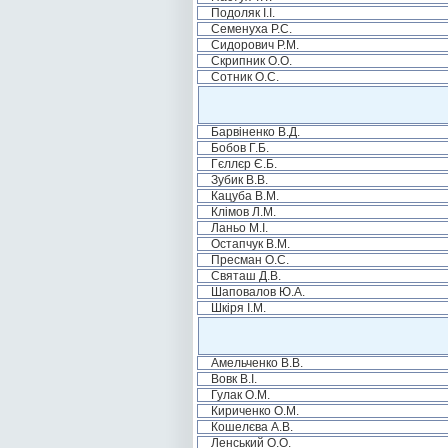
Подоляк І.І.
Семенуха Р.С.
Сидорович Р.М.
Скрипник О.О.
Сотник О.С.
Барвіненко В.Д.
Бобов Г.Б.
Гєллєр Є.Б.
Зубик В.В.
Кацуба В.М.
Клімов Л.М.
Ланьо М.І.
Остапчук В.М.
Пресман О.С.
Святаш Д.В.
Шаповалов Ю.А.
Шкіря І.М.
Амельченко В.В.
Вовк В.І.
Гулак О.М.
Кириченко О.М.
Кошелєва А.В.
Ленський О.О.