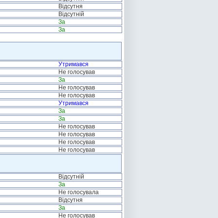
Відсутня
Відсутній
За
За
Утримався
Не голосував
За
Не голосував
Не голосував
Утримався
За
За
Не голосував
Не голосував
Не голосував
Не голосував
Відсутній
За
Не голосувала
Відсутня
За
Не голосував