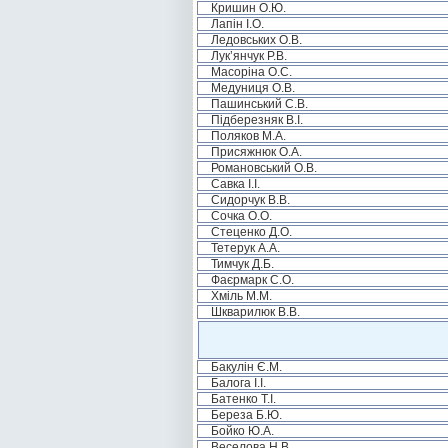
Кришин О.Ю.
Лапін І.О.
Ледовських О.В.
Лук’янчук Р.В.
Масоріна О.С.
Медуниця О.В.
Пашинський С.В.
Підберезняк В.І.
Поляков М.А.
Присяжнюк О.А.
Романовський О.В.
Савка І.І.
Сидорчук В.В.
Сочка О.О.
Стеценко Д.О.
Тетерук А.А.
Тимчук Д.Б.
Фаєрмарк С.О.
Хміль М.М.
Шкварилюк В.В.
Бакулін Є.М.
Балога І.І.
Батенко Т.І.
Береза Б.Ю.
Бойко Ю.А.
Веселова Н.В.