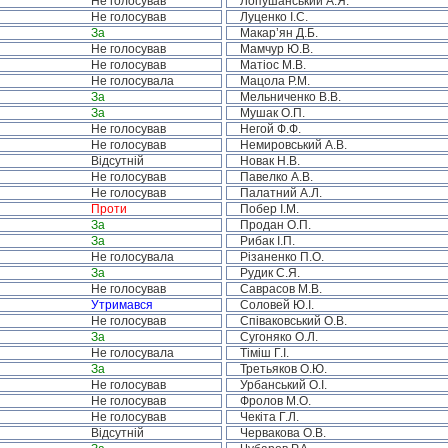
Не голосував
Лопушанський А.Я.
Не голосував
Луценко І.С.
За
Макар’ян Д.Б.
Не голосував
Мамчур Ю.В.
Не голосував
Матіос М.В.
Не голосувала
Мацола Р.М.
За
Мельниченко В.В.
За
Мушак О.П.
Не голосував
Негой Ф.Ф.
Не голосував
Немировський А.В.
Відсутній
Новак Н.В.
Не голосував
Павелко А.В.
Не голосував
Палатний А.Л.
Проти
Побер І.М.
За
Продан О.П.
За
Рибак І.П.
Не голосувала
Різаненко П.О.
За
Рудик С.Я.
Не голосував
Саврасов М.В.
Утримався
Соловей Ю.І.
Не голосував
Співаковський О.В.
За
Сугоняко О.Л.
Не голосувала
Тіміш Г.І.
За
Третьяков О.Ю.
Не голосував
Урбанський О.І.
Не голосував
Фролов М.О.
Не голосував
Чекіта Г.Л.
Відсутній
Червакова О.В.