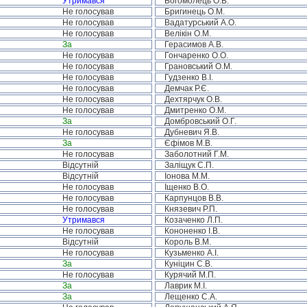
Утримався
Богомолець О.В.
Не голосував
Бригинець О.М.
Не голосував
Вадатурський А.О.
Не голосував
Велікін О.М.
За
Герасимов А.В.
Не голосував
Гончаренко О.О.
Не голосував
Грановський О.М.
Не голосував
Гудзенко В.І.
Не голосував
Демчак Р.Є.
Не голосував
Дехтярчук О.В.
Не голосував
Дмитренко О.М.
За
Домбровський О.Г.
Не голосував
Дубневич Я.В.
За
Єфімов М.В.
Не голосував
Заболотний Г.М.
Відсутній
Заліщук С.П.
Відсутній
Іонова М.М.
Не голосував
Іщенко В.О.
Не голосував
Карпунцов В.В.
Не голосував
Князевич Р.П.
Утримався
Козаченко Л.П.
Не голосував
Кононенко І.В.
Відсутній
Король В.М.
Не голосував
Кузьменко А.І.
За
Куніцин С.В.
Не голосував
Курячий М.П.
За
Лаврик М.І.
За
Лещенко С.А.