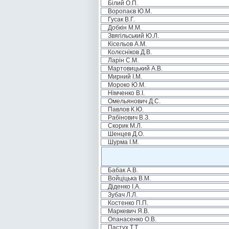
Білий О.П.
Воропаєв Ю.М.
Гусак В.Г.
Добкін М.М.
Звягільський Ю.Л.
Кісельов А.М.
Колєсніков Д.В.
Ларін С.М.
Мартовицький А.В.
Мирний І.М.
Мороко Ю.М.
Німченко В.І.
Омельянович Д.С.
Павлов К.Ю.
Рабінович В.З.
Скорик М.Л.
Шенцев Д.О.
Шурма І.М.
Бабак А.В.
Войціцька В.М.
Діденко І.А.
Зубач Л.Л.
Костенко П.П.
Маркевич Я.В.
Опанасенко О.В.
Пастух Т.Т.