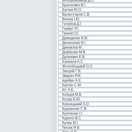
Білоцерковець Д.О.
Брензович В.І.
Буглак Ю.О.
Валентиров С.В.
Вінник І.Ю.
Голубов Д.І.
Горват Р.І.
Гринів І.О.
Давиденко В.М.
Денисенко В.І.
Джемілєв М. .
Довбенко М.В.
Дубневич Б.В.
Євлахов А.С.
Жолобецький О.О.
Загорій Г.В.
Зварич Р.М.
Іщейкін К.Є.
Каплін С.М.
Кіт А.Б.
Кобцев М.В.
Козир Б.Ю.
Корнацький А.О.
Кудлаєнко С.В.
Куліченко І.І.
Курило В.С.
Кучер М.І.
Лесюк Я.В.