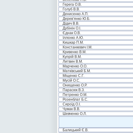
Герега О.В.
Голуб В.В.
Денисенко А.П.
Дерев’янко Ю.Б.
Дідич В.В.
Дубінін О.І.
Єднак О.В.
Іллєнко А.Ю.
Кишкар П.М.
Констанкевич І.М.
Кривенко В.М.
Купрій В.М.
Литвин В.М.
Марченко О.О.
Матківський Б.М.
Міщенко С.Г.
Мусій О.С.
Онищенко О.Р.
Парасюк В.З.
Петренко О.М.
Розенблат Б.С.
Сироїд О.І.
Чумак В.В.
Шевченко О.Л.
Балицький Є.В.