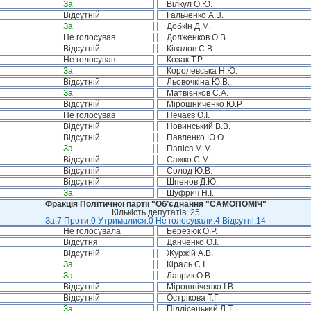
За
Вілкул О.Ю.
Відсутній
Гальченко А.В.
За
Добкін Д.М.
Не голосував
Долженков О.В.
Відсутній
Ківалов С.В.
Не голосував
Козак Т.Р.
За
Королевська Н.Ю.
Відсутній
Льовочкіна Ю.В.
За
Матвієнков С.А.
Відсутній
Мірошниченко Ю.Р.
Не голосував
Нечаєв О.І.
Відсутній
Новинський В.В.
Відсутній
Павленко Ю.О.
За
Папієв М.М.
Відсутній
Сажко С.М.
Відсутній
Солод Ю.В.
Відсутній
Шпенов Д.Ю.
За
Шуфрич Н.І.
Фракція Політичної партії "Об’єднання "САМОПОМІЧ"
Кількість депутатів: 25
За:7 Проти:0 Утрималися:0 Не голосували:4 Відсутні:14
Не голосувала
Березюк О.Р.
Відсутня
Данченко О.І.
Відсутній
Журжій А.В.
За
Кіраль С.І.
За
Лаврик О.В.
Відсутній
Мірошніченко І.В.
Відсутній
Острікова Т.Г.
За
Підлісецький Л.Т.