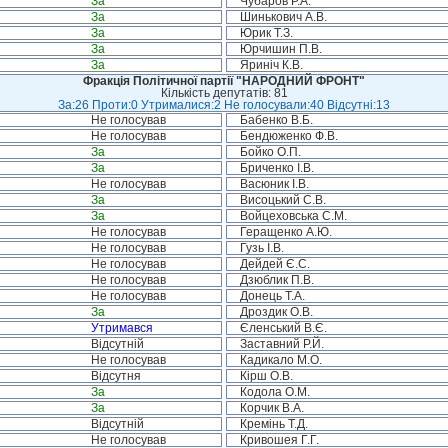
За
Чубаров Р.А.
За
Шинькович А.В.
За
Юрик Т.З.
За
Юрчишин П.В.
За
Яриніч К.В.
Фракція Політичної партії "НАРОДНИЙ ФРОНТ"
Кількість депутатів: 81
За:26 Проти:0 Утрималися:2 Не голосували:40 Відсутні:13
Не голосував
Бабенко В.Б.
Не голосував
Бендюженко Ф.В.
За
Бойко О.П.
За
Бриченко І.В.
Не голосував
Васюник І.В.
За
Висоцький С.В.
За
Войцеховська С.М.
Не голосував
Геращенко А.Ю.
Не голосував
Гузь І.В.
Не голосував
Дейдей Є.С.
Не голосував
Дзюблик П.В.
Не голосував
Донець Т.А.
За
Дроздик О.В.
Утримався
Єленський В.Є.
Відсутній
Заставний Р.Й.
Не голосував
Кадикало М.О.
Відсутня
Кірш О.В.
За
Кодола О.М.
За
Корчик В.А.
Відсутній
Кремінь Т.Д.
Не голосував
Кривошея Г.Г.