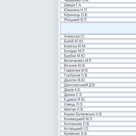
Черненко О.М.
Шверк Г.А.
Южаніна Н.П.
Юринець О.В.
Яніцький В.П.
Алексєєв І.С.
Бабій Ю.Ю.
Береза Ю.М.
Бондар М.Л.
Бурбак М.Ю.
Величкович М.Р.
Вознюк Ю.В.
Гаврилюк М.В.
Горбунов О.В.
Данілін В.Ю.
Дзензерський Д.В.
Дирів А.Б.
Драюк С.Є.
Єдаков Я.Ю.
Ємець Л.О.
Іванчук А.В.
Кацер-Бучковська Н.В.
Княжицький М.Л.
Колганова О.В.
Котвіцький І.О.
Кривенко В.В.