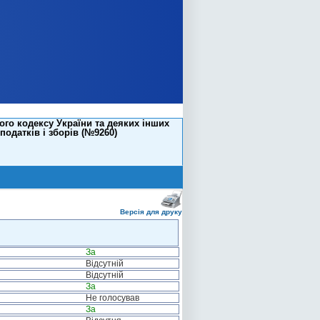
го кодексу України та деяких інших
одатків і зборів (№9260)
Версія для друку
За
Відсутній
Відсутній
За
Не голосував
За