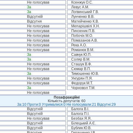
Не голосував
Ксенжук О.С.
За
Левус А.М.
За
Логвинський Г.В.
Відсутній
Лунченко В.В.
Відсутня
Матейченко К.В.
Не голосував
Мепарішвілі Х.Н.
Не голосував
Пинзеник П.В.
Не голосував
Побочіх М.О.
Не голосував
Помазанов А.В.
Не голосував
Река А.О.
Не голосував
Романюк В.М.
За
Савчук Ю.П.
За
Соляр В.М.
Не голосував
Сташук В.Ф.
Не голосував
Сюмар В.П.
За
Тимошенко Ю.В.
Не голосував
Унгурян П.Я.
Не голосував
Федорук М.Т.
За
Чорновол Т.М.
Не голосував
Позафракційні
Кількість депутатів: 60
За:10 Проти:0 Утрималися:0 Не голосували:21 Відсутні:29
Відсутній
Балога В.І.
Відсутній
Балога П.І.
Не голосував
Безбах Я.Я.
Відсутній
Білецький А.Є.
Відсутній
Бублик Ю.В.
Відсутня
Геращенко І.В.