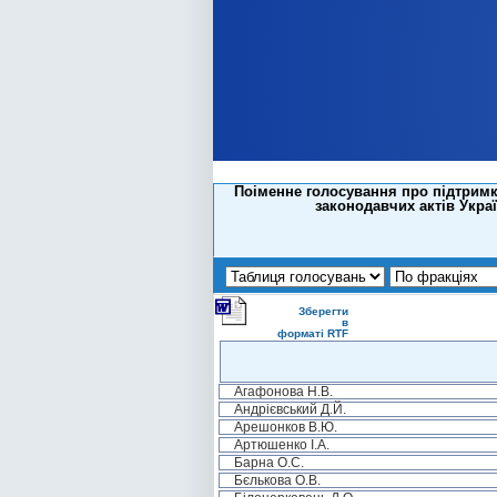
Поіменне голосування про підтримк
законодавчих актів Укра
Зберегти
в
форматі RTF
Агафонова Н.В.
Андрієвський Д.Й.
Арешонков В.Ю.
Артюшенко І.А.
Барна О.С.
Бєлькова О.В.