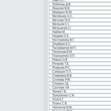
Лівік О.П.
Лубінець Д.В.
Люшняк М.В.
Македон Ю.М.
Матвієнко А.С.
Матузко О.О.
Мельник С.І.
Мельничук І.І.
Найєм М. .
Недава О.А.
Нестеренко В.Г.
Онуфрик Б.С.
Паламарчук М.П.
Пинзеник В.М.
Порошенко О.П.
Ревега О.В.
Ричкова Т.Б.
Романюк Р.С.
Сабашук П.П.
Севрюков В.В.
Сольвар Р.М.
Спориш І.Д.
Суслова І.М.
Ткачук Г.В.
Тригубенко С.М.
Усов К.Г.
Хлань С.В.
Чепинога В.М.