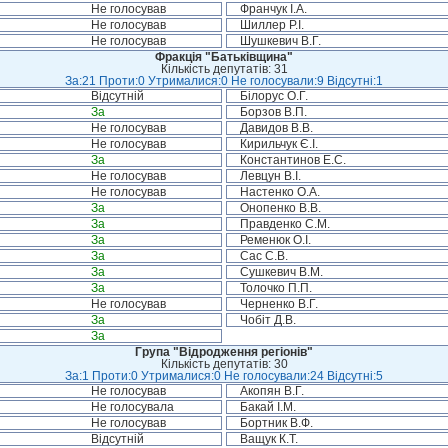
Не голосував
Франчук І.А.
Не голосував
Шиллер Р.І.
Не голосував
Шушкевич В.Г.
Фракція "Батьківщина"
Кількість депутатів: 31
За:21 Проти:0 Утрималися:0 Не голосували:9 Відсутні:1
Відсутній
Білорус О.Г.
За
Борзов В.П.
Не голосував
Давидов В.В.
Не голосував
Кирильчук Є.І.
За
Константинов Е.С.
Не голосував
Левцун В.І.
Не голосував
Настенко О.А.
За
Онопенко В.В.
За
Правденко С.М.
За
Ременюк О.І.
За
Сас С.В.
За
Сушкевич В.М.
За
Толочко П.П.
Не голосував
Черненко В.Г.
За
Чобіт Д.В.
За
Група "Відродження регіонів"
Кількість депутатів: 30
За:1 Проти:0 Утрималися:0 Не голосували:24 Відсутні:5
Не голосував
Акопян В.Г.
Не голосувала
Бакай І.М.
Не голосував
Бортник В.Ф.
Відсутній
Ващук К.Т.