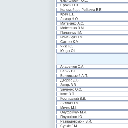
Єльяшкевич О.С.
Єрохін О.В.
Коломойцев-Рибалка В.Е.
Креч Е.Е.
Лимар Н.О.
Матвієнко А.С.
Моісеєнко В.М.
Пилипчук І.М.
Романчук П.М.
Ситник К.М.
Чиж І.С.
Ющик О.І.
Андреічев О.А.
Бабич В.Г.
Волковський А.П.
Дворкіс Д.В.
Заєць В.В.
Зінченко О.О.
Квят В.П.
Костицький В.В.
Литвак О.М.
Мичко М.І.
Онуфрійчук М.Я.
Плужніков І.О.
Развадовський В.Й.
Суркіс Г.М.