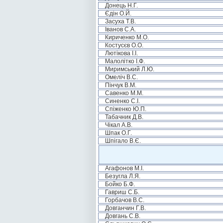
Донець Н.Г.
Єдін О.Й.
Засуха Т.В.
Іванов С.А.
Кириченко М.О.
Костусєв О.О.
Лютікова І.І.
Малолітко І.Ф.
Миримський Л.Ю.
Омеліч В.С.
Пінчук В.М.
Савенко М.М.
Синенко С.І.
Спіженко Ю.П.
Табачник Д.В.
Чікал А.В.
Шпак О.Г.
Шпігало В.Є.
Агафонов М.І.
Безугла Л.Я.
Бойко Б.Ф.
Гавриш С.Б.
Горбачов В.С.
Довганчин Г.В.
Довгань С.В.