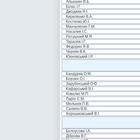
Альошин В.Б.
Білас І.Г.
Джоджик Я.І.
Кириленко В.А.
Костенко Ю.І.
Манчуленко Г.М.
Насалик І.С.
Ратушний М.Я.
Тарасюк І.Г.
Федорин Я.В.
Черняк В.К.
Юхновський І.Р.
Бандурка О.М.
Борзих О.І.
Зарубінський О.О.
Кафарський В.І.
Ковалко М.П.
Ларін С.М.
Мельник П.В.
Салигін В.В.
Хорошковський В.І.
Бєлоусова І.А.
Діброва В.Г.