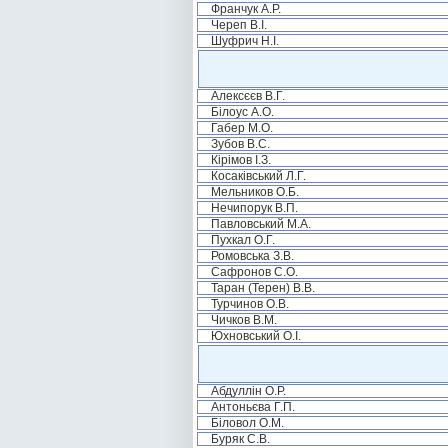
Франчук А.Р.
Череп В.І.
Шуфрич Н.І.
Алексєєв В.Г.
Білоус А.О.
Габер М.О.
Зубов В.С.
Кірімов І.З.
Косаківський Л.Г.
Мельников О.Б.
Нечипорук В.П.
Павловський М.А.
Пухкал О.Г.
Ромовська З.В.
Сафронов С.О.
Таран (Терен) В.В.
Турчинов О.В.
Чичков В.М.
Юхновський О.І.
Абдуллін О.Р.
Антоньєва Г.П.
Біловол О.М.
Буряк С.В.