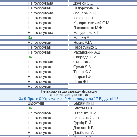
Не голосувала
Друзюк С.О.
Не голосував
Задорожна Т.А.
Не голосувала
Звонарж А.Ю.
Не голосував
Іоффе Ю.Я.
Не голосував
Кондратевський С.М.
Не голосував
Лавриненко М.Ф.
Не голосувала
Мазуренко В.І.
За
Мангул А.І.
Не голосував
Новик А.М.
Не голосував
Пересунько С.І.
Не голосував
Раханський А.В.
За
Свирида О.М.
Не голосувала
Смірнов Є.Л.
Не голосував
Сухий Я.М.
Не голосував
Тігіпко С.Л.
Не голосував
Шаров І.Ф.
Не голосував
Шпиг Ф.І.
Не голосував
Не входять до складу фракцій
Кількість депутатів: 38
За:9 Проти:0 Утрималися:0 Не голосували:17 Відсутні:12
Відсутній
Баранчик І.І.
За
Блохін О.В.
Не голосував
Вітренко Н.М.
Не голосував
Головатий С.П.
Не голосував
Гурвіц Е.Й.
Не голосував
Довгань К.В.
Не голосував
Дроботов А.І.