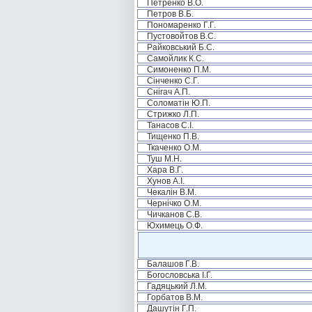
Петренко В.О.
Петров В.Б.
Пономаренко Г.Г.
Пустовойтов В.С.
Райковський Б.С.
Самойлик К.С.
Симоненко П.М.
Сінченко С.Г.
Снігач А.П.
Соломатін Ю.П.
Стрижко Л.П.
Танасов С.І.
Тищенко П.В.
Ткаченко О.М.
Туш М.Н.
Хара В.Г.
Хунов А.І.
Чекалін В.М.
Чернічко О.М.
Чичканов С.В.
Юхимець О.Ф.
Балашов Г.В.
Богословська І.Г.
Гадяцький Л.М.
Горбатов В.М.
Дашутін Г.П.