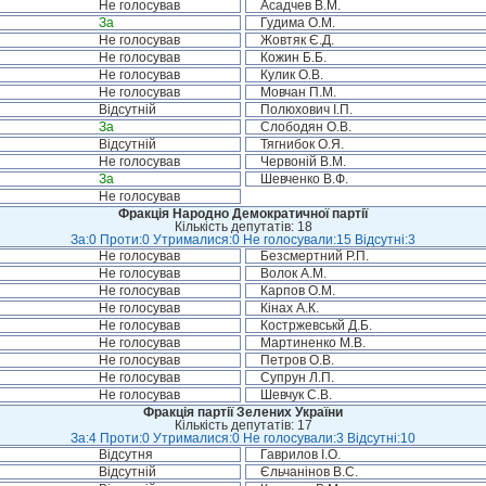
Не голосував
Асадчев В.М.
За
Гудима О.М.
Не голосував
Жовтяк Є.Д.
Не голосував
Кожин Б.Б.
Не голосував
Кулик О.В.
Не голосував
Мовчан П.М.
Відсутній
Полюхович І.П.
За
Слободян О.В.
Відсутній
Тягнибок О.Я.
Не голосував
Червоній В.М.
За
Шевченко В.Ф.
Не голосував
Фракція Народно Демократичної партії
Кількість депутатів: 18
За:0 Проти:0 Утрималися:0 Не голосували:15 Відсутні:3
Не голосував
Безсмертний Р.П.
Не голосував
Волок А.М.
Не голосував
Карпов О.М.
Не голосував
Кінах А.К.
Не голосував
Костржевськй Д.Б.
Не голосував
Мартиненко М.В.
Не голосував
Петров О.В.
Не голосував
Супрун Л.П.
Не голосував
Шевчук С.В.
Фракція партії Зелених України
Кількість депутатів: 17
За:4 Проти:0 Утрималися:0 Не голосували:3 Відсутні:10
Відсутня
Гаврилов І.О.
Відсутній
Єльчанінов В.С.