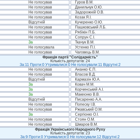
Не голосував
Гуров В.М.
Не голосував
Данильчук О.Ю.
Не голосував
Задорожній О.В.
Не голосував
Козак Я.І.
Відсутній
Кучеренко О.Ю.
Не голосував
Пашковський Л.Б.
Не голосував
Рябікін П.Б.
Не голосував
Сопрун С.І.
За
Ткачук В.М.
Не голосувала
Устенко П.І.
Не голосував
Чаговець В.М.
Фракція партії "Солідарність"
Кількість депутатів: 24
За:11 Проти:0 Утрималися:0 Не голосували:11 Відсутні:2
Не голосував
Ананко Є.П.
Не голосував
Власов В.Д.
Відсутній
Кармазін Ю.А.
За
Ковач М.М.
За
Корчинський А.І.
За
Макеєнко В.В.
Відсутній
Писаренко А.А.
Не голосував
Попеску І.В.
Не голосував
Ржавський О.М.
За
Сергієнко О.І.
Не голосував
Стоян О.М.
Не голосував
Шмаров В.М.
Фракція Українського Народного Руху
Кількість депутатів: 23
За:9 Проти:0 Утрималися:0 Не голосували:12 Відсутні:2