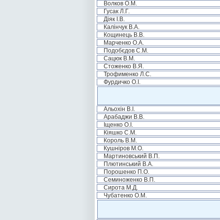
Волков О.М.
Гусак Л.Г.
Діяк І.В.
Калінчук В.А.
Кощинець В.В.
Марченко О.А.
Подобєдов С.М.
Сацюк В.М.
Стоженко В.Я.
Трофименко Л.С.
Фурдичко О.І.
Альохін В.І.
Арабаджи В.В.
Іщенко О.І.
Кіяшко С.М.
Король В.М.
Кушніров М.О.
Мартиновський В.П.
Плютинський В.А.
Порошенко П.О.
Семиноженко В.П.
Сирота М.Д.
Чубатенко О.М.