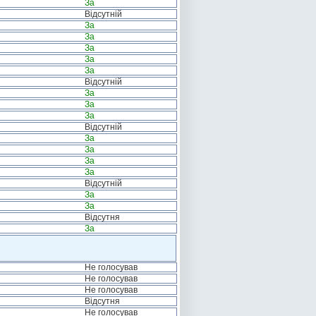
За
Відсутній
За
За
За
За
За
Відсутній
За
За
За
Відсутній
За
За
За
За
Відсутній
За
За
Відсутня
За
Не голосував
Не голосував
Не голосував
Відсутня
Не голосував