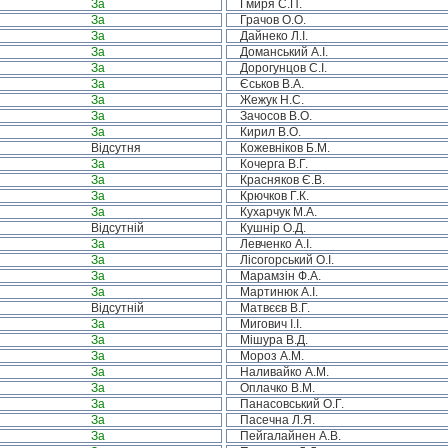
За
Гмиря С.П.
За
Грачов О.О.
За
Дайнеко Л.І.
За
Доманський А.І.
За
Дорогунцов С.І.
За
Єськов В.А.
За
Жежук Н.С.
За
Зачосов В.О.
За
Кирил В.О.
Відсутня
Кожевніков Б.М.
За
Кочерга В.Г.
За
Красняков Є.В.
За
Крючков Г.К.
За
Кухарчук М.А.
Відсутній
Кушнір О.Д.
За
Левченко А.І.
За
Лісогорський О.І.
За
Марамзін Ф.А.
За
Мартинюк А.І.
Відсутній
Матвєєв В.Г.
За
Мигович І.І.
За
Мішура В.Д.
За
Мороз А.М.
За
Наливайко А.М.
За
Оплачко В.М.
За
Панасовський О.Г.
За
Пасечна Л.Я.
За
Пейгалайнен А.В.