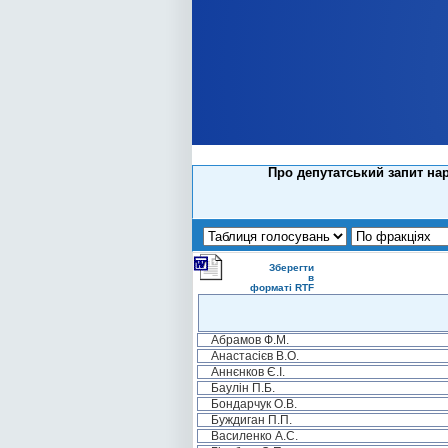
Про депутатський запит на
Зберегти
в
форматі RTF
Абрамов Ф.М.
Анастасієв В.О.
Аннєнков Є.І.
Баулін П.Б.
Бондарчук О.В.
Буждиган П.П.
Василенко А.С.