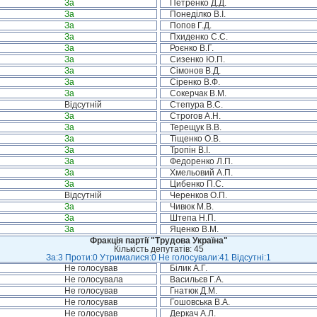
За
Петренко Д.Д.
За
Понеділко В.І.
За
Попов Г.Д.
За
Пхиденко С.С.
За
Роєнко В.Г.
За
Сизенко Ю.П.
За
Сімонов В.Д.
За
Сіренко В.Ф.
За
Сокерчак В.М.
Відсутній
Степура В.С.
За
Строгов А.Н.
За
Терещук В.В.
За
Тіщенко О.В.
За
Тропін В.І.
За
Федоренко Л.П.
За
Хмельовий А.П.
За
Цибенко П.С.
Відсутній
Черенков О.П.
За
Чивюк М.В.
За
Штепа Н.П.
За
Яценко В.М.
Фракція партії "Трудова Україна"
Кількість депутатів: 45
За:3 Проти:0 Утрималися:0 Не голосували:41 Відсутні:1
Не голосував
Білик А.Г.
Не голосувала
Васильєв Г.А.
Не голосував
Гнатюк Д.М.
Не голосував
Гошовська В.А.
Не голосував
Деркач А.Л.