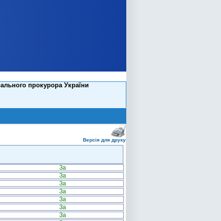
рального прокурора України
Версія для друку
За
За
За
За
За
За
За