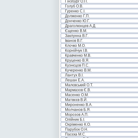
Гінзбург О.П.
Голуб О.В.
Гуренко С.І.
Долженко Г.П.
Донченко Ю.Г.
Драголюнцев А.Д.
Єщенко В.М.
Заклунна В.Г.
Іванов В.Г.
Клочко М.О.
Корнійчук І.В.
Кравченко М.В.
Круценко В.Я.
Кузнєцов П.С.
Кучеренко В.М.
Лантух В.І.
Лешан Е.А.
Малєвський О.Т.
Мармазов Є.В.
Масенко О.М.
Матвєєв В.Й.
Мироненко В.А.
Молчанов Б.Я.
Морозов А.П.
Олійник Б.І.
Охріменко К.О.
Парубок О.Н.
Пасєка М.С.