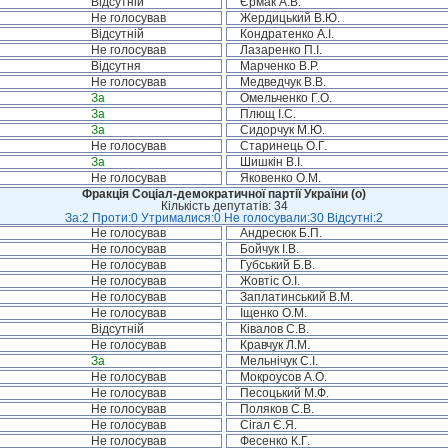
Відсутній
Єрмак А.В.
Не голосував
Жердицький В.Ю.
Відсутній
Кондратенко А.І.
Не голосував
Лазаренко П.І.
Відсутня
Марченко В.Р.
Не голосував
Медведчук В.В.
За
Омельченко Г.О.
За
Плющ І.С.
За
Сидорчук М.Ю.
Не голосував
Старинець О.Г.
За
Шишкін В.І.
Не голосував
Яковенко О.М.
Фракція Соціал-демократичної партії України (о)
Кількість депутатів: 34
За:2 Проти:0 Утрималися:0 Не голосували:30 Відсутні:2
Не голосував
Андресюк Б.П.
Не голосував
Бойчук І.В.
Не голосував
Губський Б.В.
Не голосував
Жовтіс О.І.
Не голосував
Заплатинський В.М.
Не голосував
Іщенко О.М.
Відсутній
Ківалов С.В.
Не голосував
Кравчук Л.М.
За
Мельнічук С.І.
Не голосував
Мокроусов А.О.
Не голосував
Песоцький М.Ф.
Не голосував
Поляков С.В.
Не голосував
Сігал Є.Я.
Не голосував
Фесенко К.Г.