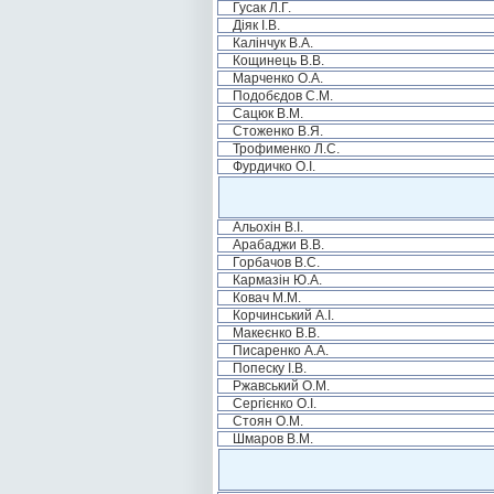
Гусак Л.Г.
Діяк І.В.
Калінчук В.А.
Кощинець В.В.
Марченко О.А.
Подобєдов С.М.
Сацюк В.М.
Стоженко В.Я.
Трофименко Л.С.
Фурдичко О.І.
Альохін В.І.
Арабаджи В.В.
Горбачов В.С.
Кармазін Ю.А.
Ковач М.М.
Корчинський А.І.
Макеєнко В.В.
Писаренко А.А.
Попеску І.В.
Ржавський О.М.
Сергієнко О.І.
Стоян О.М.
Шмаров В.М.