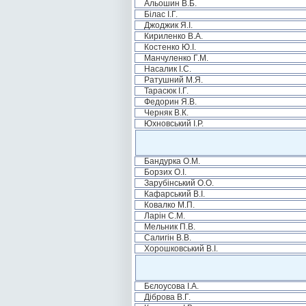
Альошин В.Б.
Білас І.Г.
Джоджик Я.І.
Кириленко В.А.
Костенко Ю.І.
Манчуленко Г.М.
Насалик І.С.
Ратушний М.Я.
Тарасюк І.Г.
Федорин Я.В.
Черняк В.К.
Юхновський І.Р.
Бандурка О.М.
Борзих О.І.
Зарубінський О.О.
Кафарський В.І.
Ковалко М.П.
Ларін С.М.
Мельник П.В.
Салигін В.В.
Хорошковський В.І.
Бєлоусова І.А.
Діброва В.Г.