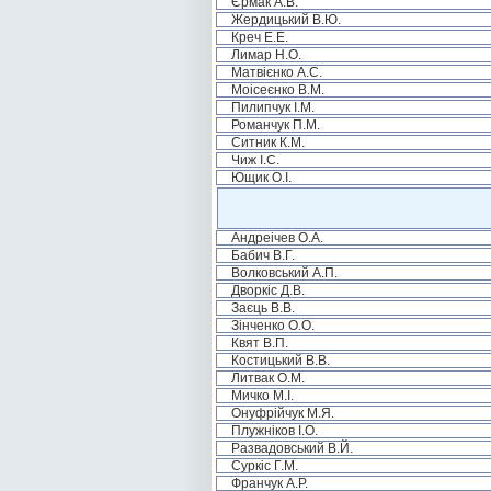
Єрмак А.В.
Жердицький В.Ю.
Креч Е.Е.
Лимар Н.О.
Матвієнко А.С.
Моісеєнко В.М.
Пилипчук І.М.
Романчук П.М.
Ситник К.М.
Чиж І.С.
Ющик О.І.
Андреічев О.А.
Бабич В.Г.
Волковський А.П.
Дворкіс Д.В.
Заєць В.В.
Зінченко О.О.
Квят В.П.
Костицький В.В.
Литвак О.М.
Мичко М.І.
Онуфрійчук М.Я.
Плужніков І.О.
Развадовський В.Й.
Суркіс Г.М.
Франчук А.Р.