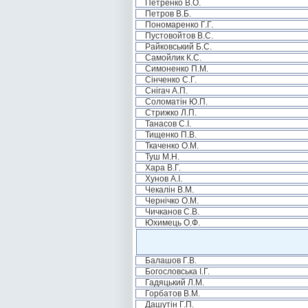
Петренко В.О.
Петров В.Б.
Пономаренко Г.Г.
Пустовойтов В.С.
Райковський Б.С.
Самойлик К.С.
Симоненко П.М.
Сінченко С.Г.
Снігач А.П.
Соломатін Ю.П.
Стрижко Л.П.
Танасов С.І.
Тищенко П.В.
Ткаченко О.М.
Туш М.Н.
Хара В.Г.
Хунов А.І.
Чекалін В.М.
Чернічко О.М.
Чичканов С.В.
Юхимець О.Ф.
Балашов Г.В.
Богословська І.Г.
Гадяцький Л.М.
Горбатов В.М.
Дашутін Г.П.