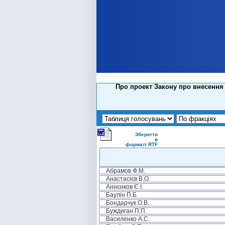
Про проект Закону про внесення з
Зберегти
в
форматі RTF
Абрамов Ф.М.
Анастасієв В.О.
Аннєнков Є.І.
Баулін П.Б.
Бондарчук О.В.
Буждиган П.П.
Василенко А.С.