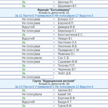
За
Шиллер Р.І.
За
Шушкевич В.Г.
Фракція "Батьківщина"
Кількість депутатів: 31
За:11 Проти:0 Утрималися:0 Не голосували:17 Відсутні:3
Не голосував
Білорус О.Г.
Не голосував
Борзов В.П.
Відсутній
Давидов В.В.
Не голосував
Кирильчук Є.І.
За
Константинов Е.С.
Відсутній
Левцун В.І.
За
Настенко О.А.
Не голосував
Онопенко В.В.
Не голосував
Правденко С.М.
Не голосував
Ременюк О.І.
Не голосувала
Сас С.В.
Не голосував
Сушкевич В.М.
За
Толочко П.П.
За
Черненко В.Г.
За
Чобіт Д.В.
Не голосував
Група "Відродження регіонів"
Кількість депутатів: 30
За:13 Проти:0 Утрималися:1 Не голосували:12 Відсутні:4
За
Акопян В.Г.
Не голосувала
Бакай І.М.
За
Бортник В.Ф.
Відсутній
Ващук К.Т.
За
Гуров В.М.