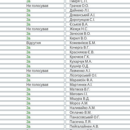
За
Гмиря С.П.
Не голосував
Грачов О.О.
За
Дайнеко Л.І.
За
Доманський А.І.
За
Дорогунцов С.І.
За
Єськов В.А.
Не голосував
Жежук Н.С.
За
Зачосов В.О.
За
Кирил В.О.
Відсутня
Кожевніков Б.М.
За
Кочерга В.Г.
За
Красняков Є.В.
За
Крючков Г.К.
За
Кухарчук М.А.
За
Кушнір О.Д.
Не голосував
Левченко А.І.
За
Лісогорський О.І.
За
Марамзін Ф.А.
Не голосував
Мартинюк А.І.
За
Матвєєв В.Г.
За
Мигович І.І.
За
Мішура В.Д.
За
Мороз А.М.
За
Наливайко А.М.
За
Оплачко В.М.
За
Панасовський О.Г.
За
Пасечна Л.Я.
За
Пейгалайнен А.В.