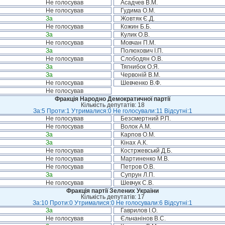
Не голосував
Асадчев В.М.
Не голосував
Гудима О.М.
За
Жовтяк Є.Д.
Не голосував
Кожин Б.Б.
За
Кулик О.В.
Не голосував
Мовчан П.М.
За
Полюхович І.П.
Не голосував
Слободян О.В.
За
Тягнибок О.Я.
За
Червоній В.М.
Не голосував
Шевченко В.Ф.
Не голосував
Фракція Народно Демократичної партії
Кількість депутатів: 18
За:5 Проти:1 Утрималися:0 Не голосували:11 Відсутні:1
Не голосував
Безсмертний Р.П.
Не голосував
Волок А.М.
За
Карпов О.М.
За
Кінах А.К.
Не голосував
Костржевськй Д.Б.
Не голосував
Мартиненко М.В.
Не голосував
Петров О.В.
За
Супрун Л.П.
Не голосував
Шевчук С.В.
Фракція партії Зелених України
Кількість депутатів: 17
За:10 Проти:0 Утрималися:0 Не голосували:6 Відсутні:1
За
Гаврилов І.О.
Не голосував
Єльчанінов В.С.