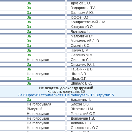
За
Друзюк С.О.
За
Задорожна Т.А.
За
Звонарж А.Ю.
За
Іоффе Ю.Я.
За
Кондратевський С.М.
За
Костусєв О.О.
За
Лютікова І.І.
За
Малолітко І.Ф.
За
Миримський Л.Ю.
За
Омеліч В.С.
За
Пінчук В.М.
За
Савенко М.М.
Не голосував
Синенко С.І.
За
Спіженко Ю.П.
За
Табачник Д.В.
Не голосував
Чікал А.В.
За
Шпак О.Г.
За
Шпігало В.Є.
Не входять до складу фракцій
Кількість депутатів: 36
За:6 Проти:0 Утрималися:0 Не голосували:15 Відсутні:15
За
Баранчик І.І.
Не голосувала
Блохін О.В.
Відсутній
Вітренко Н.М.
Не голосував
Головатий С.П.
Не голосував
Довганчин Г.В.
Не голосував
Довгань С.В.
Не голосував
Єльяшкевич О.С.