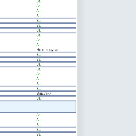
За
За
За
За
За
За
За
За
За
За
Не голосував
За
За
За
За
За
За
За
За
Відсутня
За
За
За
За
За
За