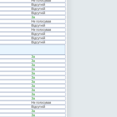
Не голосував
Відсутній
Відсутній
Відсутній
За
Не голосував
Відсутній
Не голосував
Відсутній
Відсутній
Відсутній
За
За
За
За
За
За
За
За
За
За
За
Не голосував
Відсутній
За
За