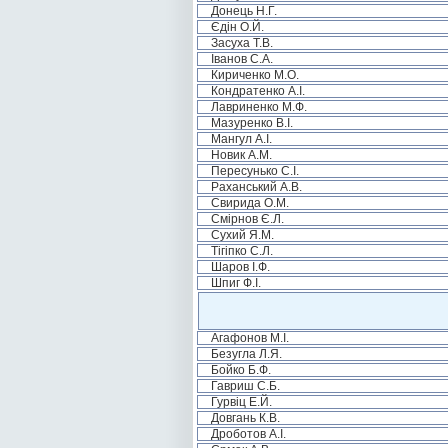
Донець Н.Г.
Єдін О.Й.
Засуха Т.В.
Іванов С.А.
Кириченко М.О.
Кондратенко А.І.
Лавриненко М.Ф.
Мазуренко В.І.
Мангул А.І.
Новик А.М.
Пересунько С.І.
Раханський А.В.
Свирида О.М.
Смірнов Є.Л.
Сухий Я.М.
Тігіпко С.Л.
Шаров І.Ф.
Шпиг Ф.І.
Агафонов М.І.
Безугла Л.Я.
Бойко Б.Ф.
Гавриш С.Б.
Гурвіц Е.Й.
Довгань К.В.
Дроботов А.І.