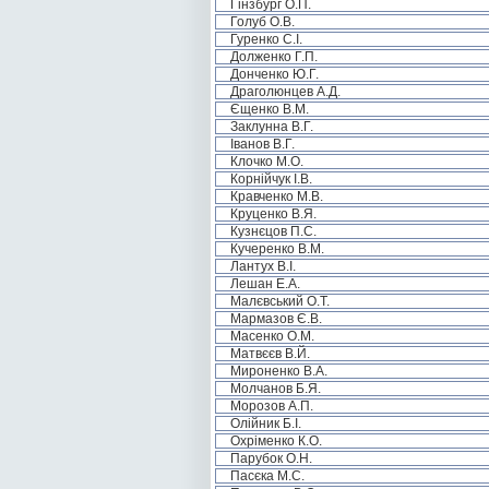
Гінзбург О.П.
Голуб О.В.
Гуренко С.І.
Долженко Г.П.
Донченко Ю.Г.
Драголюнцев А.Д.
Єщенко В.М.
Заклунна В.Г.
Іванов В.Г.
Клочко М.О.
Корнійчук І.В.
Кравченко М.В.
Круценко В.Я.
Кузнєцов П.С.
Кучеренко В.М.
Лантух В.І.
Лешан Е.А.
Малєвський О.Т.
Мармазов Є.В.
Масенко О.М.
Матвєєв В.Й.
Мироненко В.А.
Молчанов Б.Я.
Морозов А.П.
Олійник Б.І.
Охріменко К.О.
Парубок О.Н.
Пасєка М.С.