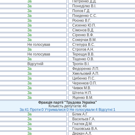
За
Петренко Д.Д.
За
Понеділко В.І.
За
Попов Г.Д.
За
Пхиденко С.С.
За
Роєнко В.Г.
За
Сизенко Ю.П.
За
Сімонов В.Д.
За
Сіренко В.Ф.
За
Сокерчак В.М.
Не голосував
Степура В.С.
За
Строгов А.Н.
Не голосував
Терещук В.В.
За
Тіщенко О.В.
Відсутній
Тропін В.І.
За
Федоренко Л.П.
За
Хмельовий А.П.
За
Цибенко П.С.
За
Черенков О.П.
За
Чивюк М.В.
За
Штепа Н.П.
За
Яценко В.М.
Фракція партії "Трудова Україна"
Кількість депутатів: 46
За:41 Проти:0 Утрималися:0 Не голосували:4 Відсутні:1
За
Білик А.Г.
За
Васильєв Г.А.
За
Гнатюк Д.М.
За
Гошовська В.А.
За
Деркач А.Л.