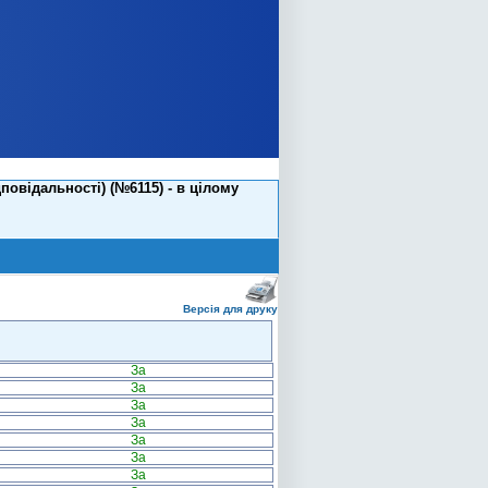
повідальності) (№6115) - в цілому
Версія для друку
За
За
За
За
За
За
За