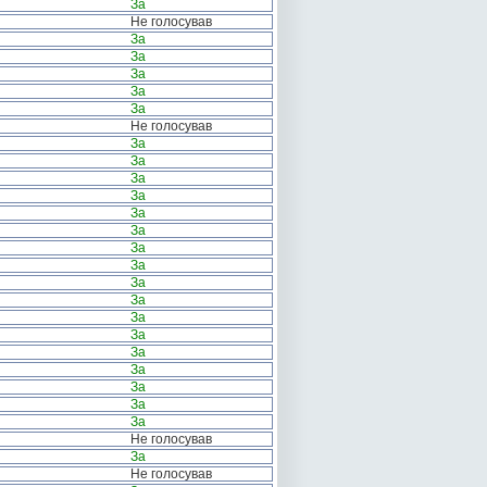
За
Не голосував
За
За
За
За
За
Не голосував
За
За
За
За
За
За
За
За
За
За
За
За
За
За
За
За
За
Не голосував
За
Не голосував