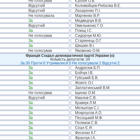
Не голосував
Єрохін О.В.
Відсутній
Коломойцев-Рибалка В.Е.
Відсутній
Лазаренко П.І.
Не голосувала
Марченко В.Р.
За
Медведчук В.В.
Відсутній
Омельченко Г.О.
За
Плющ І.С.
Не голосував
Сидорчук М.Ю.
За
Старинець О.Г.
За
Шишкін В.І.
Не голосував
Яковенко О.М.
Фракція Соціал-демократичної партії України (о)
Кількість депутатів: 34
За:30 Проти:0 Утрималися:0 Не голосували:2 Відсутні:2
За
Андресюк Б.П.
За
Бойчук І.В.
За
Губський Б.В.
За
Жовтіс О.І.
За
Заплатинський В.М.
Не голосував
Іщенко О.М.
Відсутній
Ківалов С.В.
За
Кравчук Л.М.
За
Мельнічук С.І.
За
Мокроусов А.О.
За
Песоцький М.Ф.
За
Поляков С.В.
За
Сігал Є.Я.
За
Фесенко К.Г.
За
Франчук І.А.