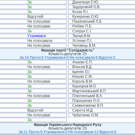
За
Данильчук О.Ю.
За
Задорожній О.В.
За
Козак Я.І.
Відсутній
Кучеренко О.Ю.
Не голосував
Пашковський Л.Б.
Не голосував
Рябікін П.Б.
За
Сопрун С.І.
Утримався
Ткачук В.М.
Не голосувала
Устенко П.І.
Не голосував
Чаговець В.М.
Фракція партії "Солідарність"
Кількість депутатів: 25
За:14 Проти:0 Утрималися:0 Не голосували:8 Відсутні:3
За
Ананко Є.П.
Не голосував
Власов В.Д.
За
Іщенко О.І.
За
Кіяшко С.М.
Не голосував
Король В.М.
За
Кушніров М.О.
За
Мартиновський В.П.
Не голосував
Плютинський В.А.
За
Порошенко П.О.
За
Семиноженко В.П.
Відсутній
Сирота М.Д.
Не голосував
Чубатенко О.М.
За
Фракція Українського Народного Руху
Кількість депутатів: 23
За:11 Проти:0 Утрималися:0 Не голосували:12 Відсутні:0