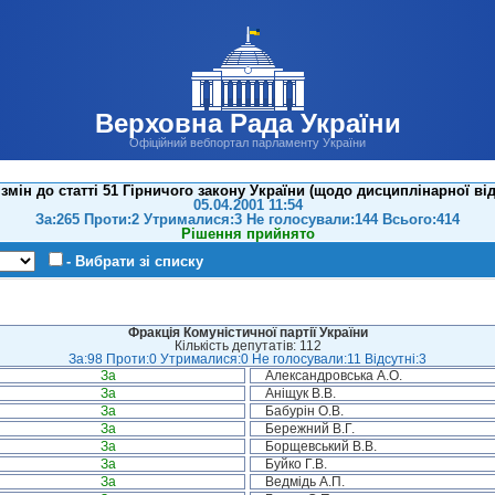
Верховна Рада України
Офіційний вебпортал парламенту України
мін до статті 51 Гірничого закону України (щодо дисциплінарної від
05.04.2001 11:54
За:265 Проти:2 Утрималися:3 Не голосували:144 Всього:414
Рішення прийнято
- Вибрати зі списку
Фракція Комуністичної партії України
Кількість депутатів: 112
За:98 Проти:0 Утрималися:0 Не голосували:11 Відсутні:3
За
Александровська А.О.
За
Аніщук В.В.
За
Бабурін О.В.
За
Бережний В.Г.
За
Борщевський В.В.
За
Буйко Г.В.
За
Ведмідь А.П.