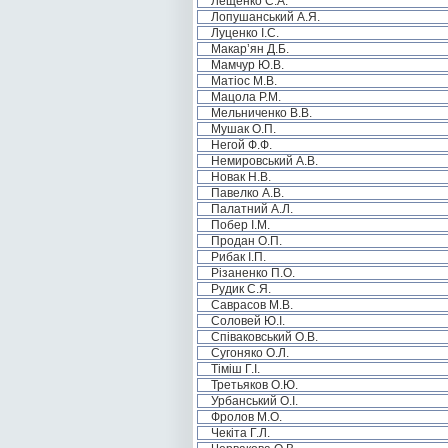
Лещенко С.А.
Лопушанський А.Я.
Луценко І.С.
Макар’ян Д.Б.
Мамчур Ю.В.
Матіос М.В.
Мацола Р.М.
Мельниченко В.В.
Мушак О.П.
Негой Ф.Ф.
Немировський А.В.
Новак Н.В.
Павелко А.В.
Палатний А.Л.
Побер І.М.
Продан О.П.
Рибак І.П.
Різаненко П.О.
Рудик С.Я.
Саврасов М.В.
Соловей Ю.І.
Співаковський О.В.
Сугоняко О.Л.
Тіміш Г.І.
Третьяков О.Ю.
Урбанський О.І.
Фролов М.О.
Чекіта Г.Л.