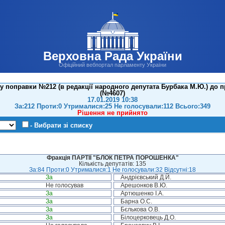
Верховна Рада України
Офіційний вебпортал парламенту України
 поправки №212 (в редакції народного депутата Бурбака М.Ю.) до п
(№4607)
17.01.2019 10:38
За:212 Проти:0 Утрималися:25 Не голосували:112 Всього:349
Рішення не прийнято
- Вибрати зі списку
Фракція ПАРТІЇ "БЛОК ПЕТРА ПОРОШЕНКА"
Кількість депутатів: 135
За:84 Проти:0 Утрималися:1 Не голосували:32 Відсутні:18
За
Андрієвський Д.Й.
Не голосував
Арешонков В.Ю.
За
Артюшенко І.А.
За
Барна О.С.
За
Бєлькова О.В.
За
Білоцерковець Д.О.