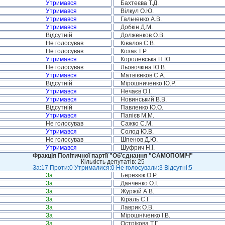
Утримався
Бахтеєва Т.Д.
Утримався
Вілкул О.Ю.
Утримався
Гальченко А.В.
Утримався
Добкін Д.М.
Відсутній
Долженков О.В.
Не голосував
Ківалов С.В.
Не голосував
Козак Т.Р.
Утримався
Королевська Н.Ю.
Не голосував
Льовочкіна Ю.В.
Утримався
Матвієнков С.А.
Відсутній
Мірошниченко Ю.Р.
Утримався
Нечаєв О.І.
Утримався
Новинський В.В.
Відсутній
Павленко Ю.О.
Утримався
Папієв М.М.
Не голосував
Сажко С.М.
Утримався
Солод Ю.В.
Не голосував
Шпенов Д.Ю.
Утримався
Шуфрич Н.І.
Фракція Політичної партії "Об’єднання "САМОПОМІЧ"
Кількість депутатів: 25
За:17 Проти:0 Утрималися:0 Не голосували:3 Відсутні:5
За
Березюк О.Р.
За
Данченко О.І.
За
Журжій А.В.
За
Кіраль С.І.
За
Лаврик О.В.
За
Мірошніченко І.В.
За
Острікова Т.Г.