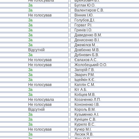
Не голосувала
Брензович В.І.
За
Буглак Ю.О.
За
Валентиров С.В.
Не голосував
Вінник І.Ю.
За
Голубов Д.І.
За
Горват Р.І.
За
Гринів І.О.
За
Давиденко В.М.
За
Денисенко В.І.
За
Джемілєв М. .
Відсутній
Довбенко М.В.
За
Дубневич Б.В.
Не голосував
Євлахов А.С.
Не голосував
Жолобецький О.О.
За
Загорій Г.В.
За
Зварич Р.М.
За
Іщейкін К.Є.
Не голосував
Каплін С.М.
За
Кіт А.Б.
За
Кобцев М.В.
Не голосувала
Козаченко Л.П.
Не голосував
Кононенко І.В.
Відсутній
Король В.М.
За
Кузьменко А.І.
За
Куніцин С.В.
За
Курило В.С.
Не голосував
Кучер М.І.
За
Лесюк Я.В.