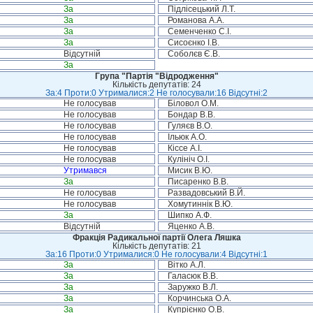
За
Підлісецький Л.Т.
За
Романова А.А.
За
Семенченко С.І.
За
Сисоєнко І.В.
Відсутній
Соболєв Є.В.
За
Група "Партія "Відродження"
Кількість депутатів: 24
За:4 Проти:0 Утрималися:2 Не голосували:16 Відсутні:2
Не голосував
Біловол О.М.
Не голосував
Бондар В.В.
Не голосував
Гуляєв В.О.
Не голосував
Ільюк А.О.
Не голосував
Кіссе А.І.
Не голосував
Кулініч О.І.
Утримався
Мисик В.Ю.
За
Писаренко В.В.
Не голосував
Развадовський В.Й.
Не голосував
Хомутиннік В.Ю.
За
Шипко А.Ф.
Відсутній
Яценко А.В.
Фракція Радикальної партії Олега Ляшка
Кількість депутатів: 21
За:16 Проти:0 Утрималися:0 Не голосували:4 Відсутні:1
За
Вітко А.Л.
За
Галасюк В.В.
За
Заружко В.Л.
За
Корчинська О.А.
За
Купрієнко О.В.