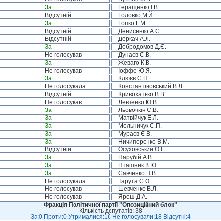
За
Геращенко І.В.
Відсутній
Головко М.Й.
За
Гопко Г.М.
Відсутній
Денисенко А.С.
Відсутній
Деркач А.Л.
За
Добродомов Д.Є.
Не голосував
Дунаєв С.В.
За
Жеваго К.В.
Не голосував
Іоффе Ю.Я.
За
Клюєв С.П.
Не голосувала
Константіновський В.Л.
Відсутній
Кривохатько В.В.
Не голосував
Левченко Ю.В.
За
Льовочкін С.В.
За
Матвійчук Е.Л.
За
Мельничук С.П.
За
Мураєв Є.В.
За
Ничипоренко В.М.
Відсутній
Осуховський О.І.
За
Парубій А.В.
За
Пташник В.Ю.
За
Савченко Н.В.
Не голосувала
Тарута С.О.
Не голосував
Шевченко В.Л.
Не голосував
Ярош Д.А.
Фракція Політичної партії "Опозиційний блок"
Кількість депутатів: 38
За:0 Проти:0 Утрималися:16 Не голосували:18 Відсутні:4