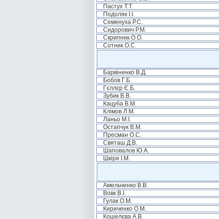
Пастух Т.Т.
Подоляк І.І.
Семенуха Р.С.
Сидорович Р.М.
Скрипник О.О.
Сотник О.С.
Барвіненко В.Д.
Бобов Г.Б.
Гєллєр Є.Б.
Зубик В.В.
Кацуба В.М.
Клімов Л.М.
Ланьо М.І.
Остапчук В.М.
Пресман О.С.
Святаш Д.В.
Шаповалов Ю.А.
Шкіря І.М.
Амельченко В.В.
Вовк В.І.
Гулак О.М.
Кириченко О.М.
Кошелєва А.В.