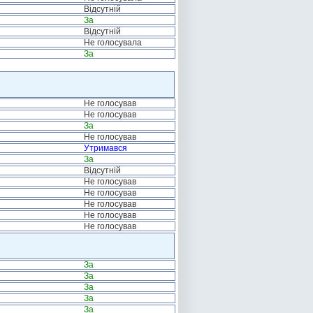
Відсутній
За
Відсутній
Не голосувала
За
Не голосував
Не голосував
За
Не голосував
Утримався
За
Відсутній
Не голосував
Не голосував
Не голосував
Не голосував
Не голосував
За
За
За
За
За