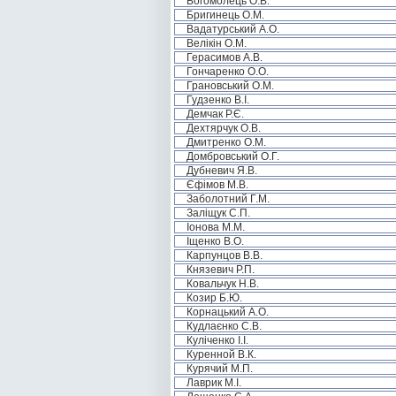
Богомолець О.В.
Бригинець О.М.
Вадатурський А.О.
Велікін О.М.
Герасимов А.В.
Гончаренко О.О.
Грановський О.М.
Гудзенко В.І.
Демчак Р.Є.
Дехтярчук О.В.
Дмитренко О.М.
Домбровський О.Г.
Дубневич Я.В.
Єфімов М.В.
Заболотний Г.М.
Заліщук С.П.
Іонова М.М.
Іщенко В.О.
Карпунцов В.В.
Князевич Р.П.
Ковальчук Н.В.
Козир Б.Ю.
Корнацький А.О.
Кудлаєнко С.В.
Куліченко І.І.
Куренной В.К.
Курячий М.П.
Лаврик М.І.