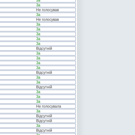
За
За
Не голосував
За
Не голосував
За
За
За
За
За
Відсутній
За
За
За
За
Відсутній
За
За
Відсутній
За
За
За
Не голосувала
За
Відсутній
Відсутній
За
Відсутній