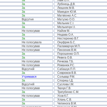
За
Лівік О.П.
За
Лубінець Д.В.
За
Люшняк М.В.
За
Македон Ю.М.
За
Матвієнко А.С.
Відсутня
Матузко О.О.
За
Мельник С.І.
За
Мельничук І.І.
Не голосував
Найєм М. .
За
Недава О.А.
За
Нестеренко В.Г.
Не голосувала
Онуфрик Б.С.
Не голосував
Паламарчук М.П.
Не голосував
Пинзеник В.М.
За
Порошенко О.П.
За
Ревега О.В.
Не голосував
Ричкова Т.Б.
Не голосував
Романюк Р.С.
Відсутній
Сабашук П.П.
За
Севрюков В.В.
Утримався
Сольвар Р.М.
За
Спориш І.Д.
Відсутній
Суслова І.М.
Не голосував
Ткачук Г.В.
За
Тригубенко С.М.
Не голосував
Усов К.Г.
За
Хлань С.В.
За
Чепинога В.М.