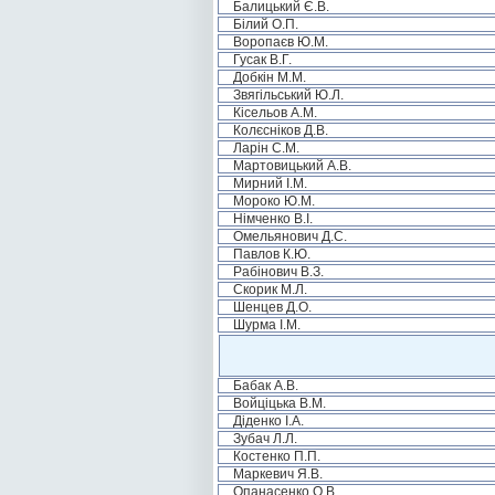
Балицький Є.В.
Білий О.П.
Воропаєв Ю.М.
Гусак В.Г.
Добкін М.М.
Звягільський Ю.Л.
Кісельов А.М.
Колєсніков Д.В.
Ларін С.М.
Мартовицький А.В.
Мирний І.М.
Мороко Ю.М.
Німченко В.І.
Омельянович Д.С.
Павлов К.Ю.
Рабінович В.З.
Скорик М.Л.
Шенцев Д.О.
Шурма І.М.
Бабак А.В.
Войціцька В.М.
Діденко І.А.
Зубач Л.Л.
Костенко П.П.
Маркевич Я.В.
Опанасенко О.В.