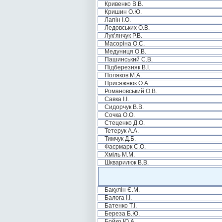
Кривенко В.В.
Кришин О.Ю.
Лапін І.О.
Ледовських О.В.
Лук’янчук Р.В.
Масоріна О.С.
Медуниця О.В.
Пашинський С.В.
Підберезняк В.І.
Поляков М.А.
Присяжнюк О.А.
Романовський О.В.
Савка І.І.
Сидорчук В.В.
Сочка О.О.
Стеценко Д.О.
Тетерук А.А.
Тимчук Д.Б.
Фаєрмарк С.О.
Хміль М.М.
Шкварилюк В.В.
Бакулін Є.М.
Балога І.І.
Батенко Т.І.
Береза Б.Ю.
Бойко Ю.А.