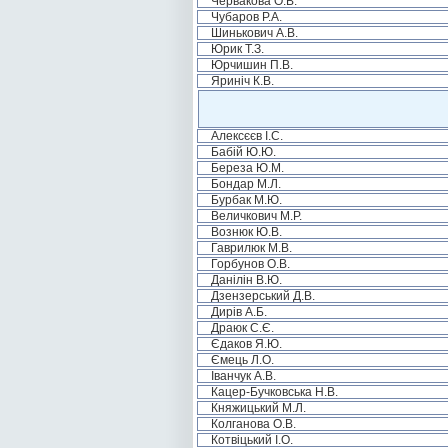
Червакова О.В.
Чубаров Р.А.
Шинькович А.В.
Юрик Т.З.
Юрчишин П.В.
Яриніч К.В.
Алексєєв І.С.
Бабій Ю.Ю.
Береза Ю.М.
Бондар М.Л.
Бурбак М.Ю.
Величкович М.Р.
Вознюк Ю.В.
Гаврилюк М.В.
Горбунов О.В.
Данілін В.Ю.
Дзензерський Д.В.
Дирів А.Б.
Драюк С.Є.
Єдаков Я.Ю.
Ємець Л.О.
Іванчук А.В.
Кацер-Бучковська Н.В.
Княжицький М.Л.
Колганова О.В.
Котвіцький І.О.