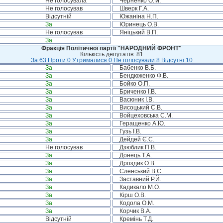
Не голосувала
Черненко О.М.
Не голосував
Шверк Г.А.
Відсутній
Южаніна Н.П.
За
Юринець О.В.
Не голосував
Яніцький В.П.
За
Фракція Політичної партії "НАРОДНИЙ ФРОНТ"
Кількість депутатів: 81
За:63 Проти:0 Утрималися:0 Не голосували:8 Відсутні:10
За
Бабенко В.Б.
За
Бендюженко Ф.В.
За
Бойко О.П.
За
Бриченко І.В.
За
Васюник І.В.
За
Висоцький С.В.
За
Войцеховська С.М.
За
Геращенко А.Ю.
За
Гузь І.В.
За
Дейдей Є.С.
Не голосував
Дзюблик П.В.
За
Донець Т.А.
За
Дроздик О.В.
За
Єленський В.Є.
За
Заставний Р.Й.
За
Кадикало М.О.
За
Кірш О.В.
За
Кодола О.М.
За
Корчик В.А.
Відсутній
Кремінь Т.Д.