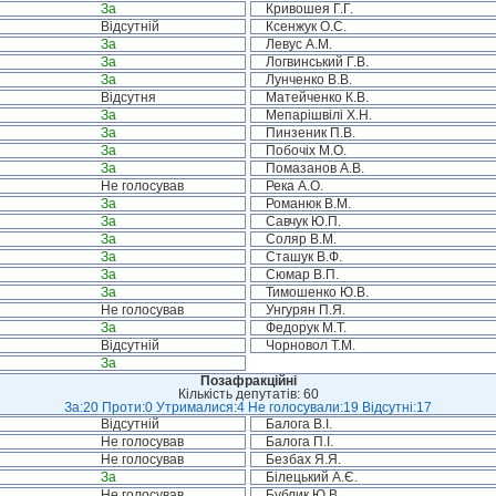
За
Кривошея Г.Г.
Відсутній
Ксенжук О.С.
За
Левус А.М.
За
Логвинський Г.В.
За
Лунченко В.В.
Відсутня
Матейченко К.В.
За
Мепарішвілі Х.Н.
За
Пинзеник П.В.
За
Побочіх М.О.
За
Помазанов А.В.
Не голосував
Река А.О.
За
Романюк В.М.
За
Савчук Ю.П.
За
Соляр В.М.
За
Сташук В.Ф.
За
Сюмар В.П.
За
Тимошенко Ю.В.
Не голосував
Унгурян П.Я.
За
Федорук М.Т.
Відсутній
Чорновол Т.М.
За
Позафракційні
Кількість депутатів: 60
За:20 Проти:0 Утрималися:4 Не голосували:19 Відсутні:17
Відсутній
Балога В.І.
Не голосував
Балога П.І.
Не голосував
Безбах Я.Я.
За
Білецький А.Є.
Не голосував
Бублик Ю.В.