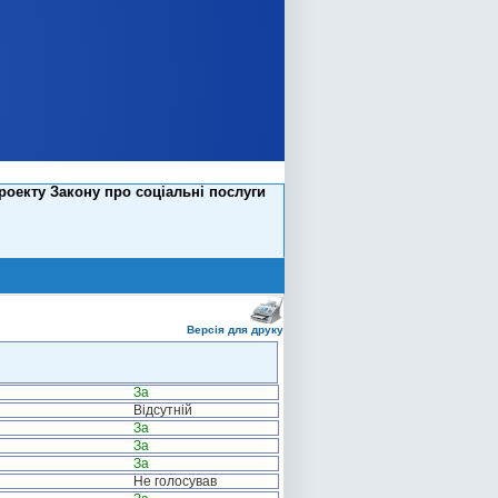
роекту Закону про соціальні послуги
Версія для друку
За
Відсутній
За
За
За
Не голосував