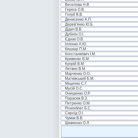
Веселова Н.В.
Герега О.В.
Голуб В.В.
Денисенко А.П.
Дерев’янко Ю.Б.
Дідич В.В.
Дубінін О.І.
Єднак О.В.
Іллєнко А.Ю.
Кишкар П.М.
Констанкевич І.М.
Кривенко В.М.
Купрій В.М.
Литвин В.М.
Марченко О.О.
Матківський Б.М.
Міщенко С.Г.
Мусій О.С.
Онищенко О.Р.
Парасюк В.З.
Петренко О.М.
Розенблат Б.С.
Сироїд О.І.
Чумак В.В.
Шевченко О.Л.