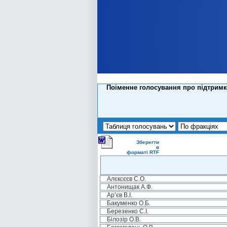
Поіменне голосування про підтримку
Зберегти
в
форматі RTF
Алєксєєв С.О.
Антонищак А.Ф.
Ар’єв В.І.
Бакуменко О.Б.
Березенко С.І.
Білозір О.В.