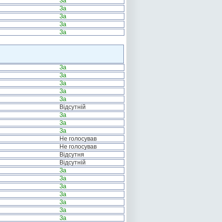
За
За
За
За
За
За
За
За
За
За
Відсутній
За
За
За
Не голосував
Не голосував
Відсутня
Відсутній
За
За
За
За
За
За
За