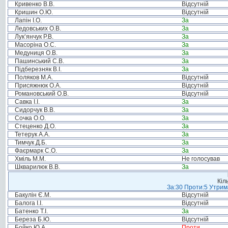
Кривенко В.В.
Відсутній
Кришин О.Ю.
Відсутній
Лапін І.О.
За
Ледовських О.В.
За
Лук’янчук Р.В.
За
Масоріна О.С.
За
Медуниця О.В.
За
Пашинський С.В.
За
Підберезняк В.І.
За
Поляков М.А.
Відсутній
Присяжнюк О.А.
Відсутній
Романовський О.В.
Відсутній
Савка І.І.
За
Сидорчук В.В.
За
Сочка О.О.
За
Стеценко Д.О.
За
Тетерук А.А.
За
Тимчук Д.Б.
За
Фаєрмарк С.О.
За
Хміль М.М.
Не голосував
Шкварилюк В.В.
За
Кіл
За:30 Проти:5 Утрима
Бакулін Є.М.
Відсутній
Балога І.І.
Відсутній
Батенко Т.І.
За
Береза Б.Ю.
Відсутній
Бойко Ю.А.
Проти