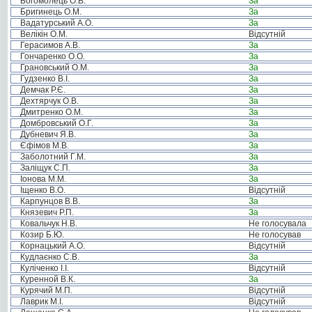
Богомолець О.В.
За
Бригинець О.М.
За
Вадатурський А.О.
За
Велікін О.М.
Відсутній
Герасимов А.В.
За
Гончаренко О.О.
За
Грановський О.М.
За
Гудзенко В.І.
За
Демчак Р.Є.
За
Дехтярчук О.В.
За
Дмитренко О.М.
За
Домбровський О.Г.
За
Дубневич Я.В.
За
Єфімов М.В.
За
Заболотний Г.М.
За
Заліщук С.П.
За
Іонова М.М.
За
Іщенко В.О.
Відсутній
Карпунцов В.В.
За
Князевич Р.П.
За
Ковальчук Н.В.
Не голосувала
Козир Б.Ю.
Не голосував
Корнацький А.О.
Відсутній
Кудлаєнко С.В.
За
Куліченко І.І.
Відсутній
Куренной В.К.
За
Курячий М.П.
Відсутній
Лаврик М.І.
Відсутній