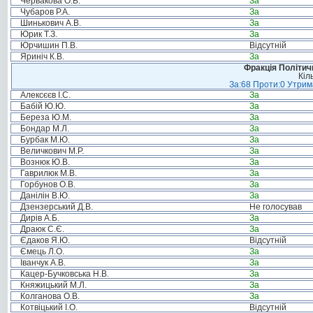
Червакова О.В.
За
Чубаров Р.А.
За
Шинькович А.В.
За
Юрик Т.З.
За
Юрчишин П.В.
Відсутній
Яриніч К.В.
За
Фракція Політи
Кіл
За:68 Проти:0 Утрима
Алексєєв І.С.
За
Бабій Ю.Ю.
За
Береза Ю.М.
За
Бондар М.Л.
За
Бурбак М.Ю.
За
Величкович М.Р.
За
Вознюк Ю.В.
За
Гаврилюк М.В.
За
Горбунов О.В.
За
Данілін В.Ю.
За
Дзензерський Д.В.
Не голосував
Дирів А.Б.
За
Драюк С.Є.
За
Єдаков Я.Ю.
Відсутній
Ємець Л.О.
За
Іванчук А.В.
За
Кацер-Бучковська Н.В.
За
Княжицький М.Л.
За
Колганова О.В.
За
Котвіцький І.О.
Відсутній