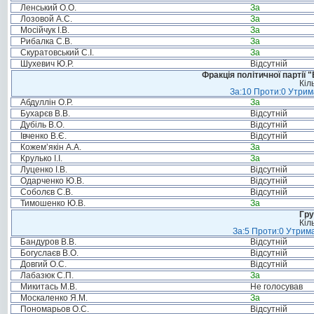
Ленський О.О.
За
Лозовой А.С.
За
Мосійчук І.В.
За
Рибалка С.В.
За
Скуратовський С.І.
За
Шухевич Ю.Р.
Відсутній
Фракція політичної партії
Кіл
За:10 Проти:0 Утрима
Абдуллін О.Р.
За
Бухарєв В.В.
Відсутній
Дубіль В.О.
Відсутній
Івченко В.Є.
Відсутній
Кожем’якін А.А.
За
Крулько І.І.
За
Луценко І.В.
Відсутній
Одарченко Ю.В.
Відсутній
Соболєв С.В.
Відсутній
Тимошенко Ю.В.
За
Гру
Кіл
За:5 Проти:0 Утрима
Бандуров В.В.
Відсутній
Богуслаєв В.О.
Відсутній
Довгий О.С.
Відсутній
Лабазюк С.П.
За
Микитась М.В.
Не голосував
Москаленко Я.М.
За
Пономарьов О.С.
Відсутній