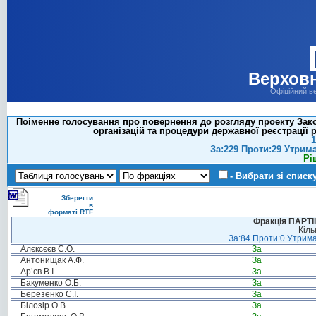
Верховн
Офіційний в
Поіменне голосування про повернення до розгляду проекту Закон
організацій та процедури державної реєстрації р
1
За:229 Проти:29 Утрим
Рі
- Вибрати зі списк
Зберегти
в
форматі RTF
Фракція ПАРТ
Кіль
За:84 Проти:0 Утрима
Алєксєєв С.О.
За
Антонищак А.Ф.
За
Ар’єв В.І.
За
Бакуменко О.Б.
За
Березенко С.І.
За
Білозір О.В.
За