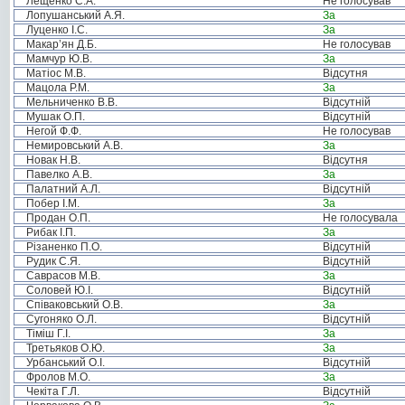
Лещенко С.А.
Не голосував
Лопушанський А.Я.
За
Луценко І.С.
За
Макар’ян Д.Б.
Не голосував
Мамчур Ю.В.
За
Матіос М.В.
Відсутня
Мацола Р.М.
За
Мельниченко В.В.
Відсутній
Мушак О.П.
Відсутній
Негой Ф.Ф.
Не голосував
Немировський А.В.
За
Новак Н.В.
Відсутня
Павелко А.В.
За
Палатний А.Л.
Відсутній
Побер І.М.
За
Продан О.П.
Не голосувала
Рибак І.П.
За
Різаненко П.О.
Відсутній
Рудик С.Я.
Відсутній
Саврасов М.В.
За
Соловей Ю.І.
Відсутній
Співаковський О.В.
За
Сугоняко О.Л.
Відсутній
Тіміш Г.І.
За
Третьяков О.Ю.
За
Урбанський О.І.
Відсутній
Фролов М.О.
За
Чекіта Г.Л.
Відсутній