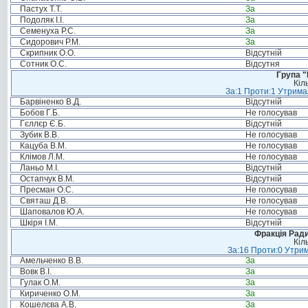
Пастух Т.Т.
За
Подоляк І.І.
За
Семенуха Р.С.
За
Сидорович Р.М.
За
Скрипник О.О.
Відсутній
Сотник О.С.
Відсутня
Група "
Кіл
За:1 Проти:1 Утримал
Барвіненко В.Д.
Відсутній
Бобов Г.Б.
Не голосував
Гєллєр Є.Б.
Відсутній
Зубик В.В.
Не голосував
Кацуба В.М.
Не голосував
Клімов Л.М.
Не голосував
Ланьо М.І.
Відсутній
Остапчук В.М.
Відсутній
Пресман О.С.
Не голосував
Святаш Д.В.
Не голосував
Шаповалов Ю.А.
Не голосував
Шкіря І.М.
Відсутній
Фракція Ради
Кіл
За:16 Проти:0 Утрим
Амельченко В.В.
За
Вовк В.І.
За
Гулак О.М.
За
Кириченко О.М.
За
Кошелєва А.В.
За