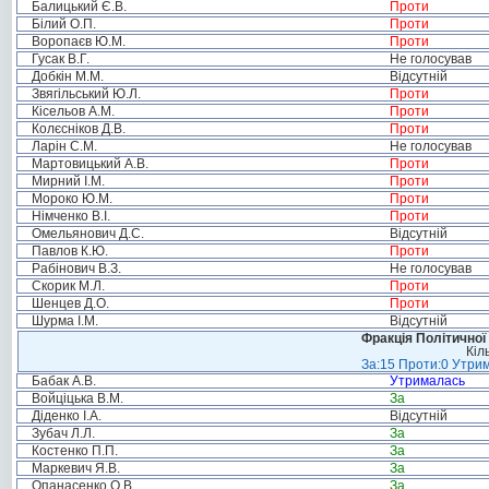
Балицький Є.В.
Проти
Білий О.П.
Проти
Воропаєв Ю.М.
Проти
Гусак В.Г.
Не голосував
Добкін М.М.
Відсутній
Звягільський Ю.Л.
Проти
Кісельов А.М.
Проти
Колєсніков Д.В.
Проти
Ларін С.М.
Не голосував
Мартовицький А.В.
Проти
Мирний І.М.
Проти
Мороко Ю.М.
Проти
Німченко В.І.
Проти
Омельянович Д.С.
Відсутній
Павлов К.Ю.
Проти
Рабінович В.З.
Не голосував
Скорик М.Л.
Проти
Шенцев Д.О.
Проти
Шурма І.М.
Відсутній
Фракція Політичної
Кіл
За:15 Проти:0 Утрим
Бабак А.В.
Утрималась
Войціцька В.М.
За
Діденко І.А.
Відсутній
Зубач Л.Л.
За
Костенко П.П.
За
Маркевич Я.В.
За
Опанасенко О.В.
За