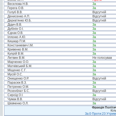
Веселова Н.В.
За
Герега О.В.
За
Голуб В.В.
Відсутній
Денисенко А.П.
Відсутній
Дерев’янко Ю.Б.
Відсутній
Дідич В.В.
За
Дубінін О.І.
За
Єднак О.В.
За
Іллєнко А.Ю.
За
Кишкар П.М.
За
Констанкевич І.М.
За
Кривенко В.М.
За
Купрій В.М.
За
Литвин В.М.
Не голосував
Марченко О.О.
За
Матківський Б.М.
За
Міщенко С.Г.
За
Мусій О.С.
За
Онищенко О.Р.
Відсутній
Парасюк В.З.
За
Петренко О.М.
За
Розенблат Б.С.
Відсутній
Сироїд О.І.
За
Чумак В.В.
Відсутній
Шевченко О.Л.
За
Фракція Політич
Кіл
За:0 Проти:23 Утрима