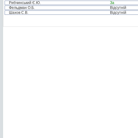
Рибчинський Є.Ю.
За
Фельдман О.Б.
Відсутній
Шахов С.В.
Відсутній