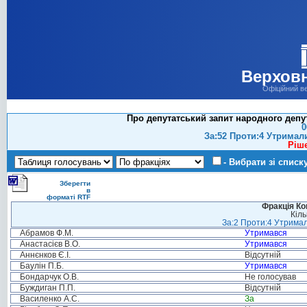
Верховн
Офіційний в
Про депутатський запит народного депу
0
За:52 Проти:4 Утримал
Ріш
- Вибрати зі списк
Зберегти
в
форматі RTF
Фракція Ком
Кіль
За:2 Проти:4 Утримал
Абрамов Ф.М.
Утримався
Анастасієв В.О.
Утримався
Аннєнков Є.І.
Відсутній
Баулін П.Б.
Утримався
Бондарчук О.В.
Не голосував
Буждиган П.П.
Відсутній
Василенко А.С.
За