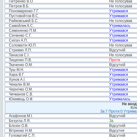
Петренко В.О.
Не голосував
Петров В.Б.
Не голосував
Пономаренко Г.Г.
Утримався
Пустовойтов В.С.
Утримався
Райковський Б.С.
Не голосував
Самойлик К.С.
Утрималась
Симоненко П.М.
Утримався
Сінченко С.Г.
Утримався
Снігач А.П.
Утримався
Соломатін Ю.П.
Не голосував
Стрижко Л.П.
Відсутній
Танасов С.І.
Не голосував
Тищенко П.В.
Проти
Ткаченко О.М.
Відсутній
Туш М.Н.
Утримався
Хара В.Г.
Утримався
Хунов А.І.
Утримався
Чекалін В.М.
Утримався
Чернічко О.М.
Утримався
Чичканов С.В.
Утримався
Юхимець О.Ф.
Утрималась
Не вход
Кіл
За:7 Проти:0 Утримал
Агафонов М.І.
Відсутній
Безугла Л.Я.
За
Блохін О.В.
Відсутній
Вітренко Н.М.
Відсутня
Головатий С.П.
Відсутній