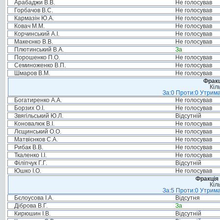
Арабаджи В.В.
Не голосував
Горбачов В.С.
Не голосував
Кармазін Ю.А.
Не голосував
Ковач М.М.
Не голосував
Корчинський А.І.
Не голосував
Макеєнко В.В.
Не голосував
Плютинський В.А.
За
Порошенко П.О.
Не голосував
Семиноженко В.П.
Не голосував
Шмаров В.М.
Не голосував
Фракц
Кіл
За:0 Проти:0 Утрима
Богатиренко А.А.
Не голосував
Борзих О.І.
Не голосував
Звягільський Ю.Л.
Відсутній
Коновалюк В.І.
Не голосував
Лєщинський О.О.
Не голосував
Матвієнков С.А.
Не голосував
Рибак В.В.
Не голосував
Ткаленко І.І.
Не голосував
Філіпчук Г.Г.
Відсутній
Юшко І.О.
Не голосував
Фракція 
Кіл
За:5 Проти:0 Утрима
Бєлоусова І.А.
Відсутня
Діброва В.Г.
За
Кирюшин І.В.
Відсутній