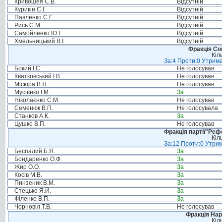
Кривошея С.В.
Відсутній
Курикін С.І.
Відсутній
Павленко С.Г.
Відсутній
Рись С.М.
Відсутній
Самойленко Ю.І.
Відсутній
Хмельницький В.І.
Відсутній
Фракція Соц
Кіл
За:4 Проти:0 Утрима
Бокий І.С.
Не голосував
Квятковський І.В.
Не голосував
Місюра В.Я.
Не голосував
Мусієнко І.М.
За
Ніколаєнко С.М.
Не голосував
Семенюк В.П.
Не голосувала
Станков А.К.
За
Цушко В.П.
Не голосував
Фракція партії"Реф
Кіл
За:12 Проти:0 Утрим
Беспалий Б.Я.
За
Бондаренко О.Ф.
За
Жир О.О.
За
Косів М.В.
За
Пинзеник В.М.
За
Стецько Я.Й.
За
Філенко В.П.
За
Чорновіл Т.В.
Не голосував
Фракція Нар
Кіл