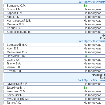
За:2 Проти:0 Утрима
Бандурка О.М.
За
Волок А.М.
Не голосував
Карпов О.М.
Не голосував
Кінах А.К.
Не голосував
Костржевськй Д.Б.
Не голосував
Мельник П.В.
Не голосував
Салигін В.В.
Не голосував
Хорошковський В.І.
Не голосував
Ф
Кіл
За:3 Проти:0 Утрима
Бродський М.Ю.
Не голосував
Креч Е.Е.
Не голосував
Мельников О.Б.
Не голосував
Потімков С.Ю.
За
Сахно Ю.П.
Не голосував
Ткачук В.А.
Не голосував
Чайка В.В.
Не голосував
Штепа В.Д.
Не голосував
Фракція 
Кіл
За:1 Проти:0 Утрима
Глухівський Л.Й.
Не голосував
Джемілев М. .
За
Кендзьор Я.М.
Не голосував
Костинюк Б.І.
Не голосував
Кульчинський М.Г.
Не голосував
Танюк Л.С.
Не голосував