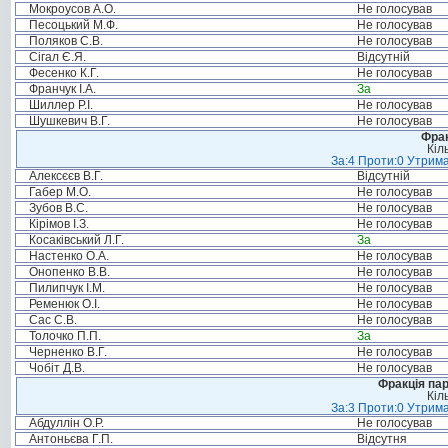
Мокроусов А.О.
Не голосував
Песоцький М.Ф.
Не голосував
Поляков С.В.
Не голосував
Сігал Є.Я.
Відсутній
Фесенко К.Г.
Не голосував
Франчук І.А.
За
Шиллер Р.І.
Не голосував
Шушкевич В.Г.
Не голосував
Фрак
Кіл
За:4 Проти:0 Утрима
Алексєєв В.Г.
Відсутній
Габер М.О.
Не голосував
Зубов В.С.
Не голосував
Кірімов І.З.
Не голосував
Косаківський Л.Г.
За
Настенко О.А.
Не голосував
Онопенко В.В.
Не голосував
Пилипчук І.М.
Не голосував
Ременюк О.І.
Не голосував
Сас С.В.
Не голосував
Толочко П.П.
За
Черненко В.Г.
Не голосував
Чобіт Д.В.
Не голосував
Фракція па
Кіл
За:3 Проти:0 Утрима
Абдуллін О.Р.
Не голосував
Антоньєва Г.П.
Відсутня