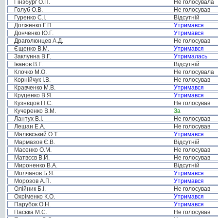
Гінзбург О.П.
Не голосувала
Голуб О.В.
Не голосував
Гуренко С.І.
Відсутній
Долженко Г.П.
Утримався
Донченко Ю.Г.
Утримався
Драголюнцев А.Д.
Не голосував
Єщенко В.М.
Утримався
Заклунна В.Г.
Утрималась
Іванов В.Г.
Відсутній
Клочко М.О.
Не голосувала
Корнійчук І.В.
Не голосував
Кравченко М.В.
Утримався
Круценко В.Я.
Утримався
Кузнєцов П.С.
Не голосував
Кучеренко В.М.
За
Лантух В.І.
Не голосував
Лешан Е.А.
Не голосував
Малєвський О.Т.
Утримався
Мармазов Є.В.
Відсутній
Масенко О.М.
Не голосував
Матвєєв В.Й.
Не голосував
Мироненко В.А.
Відсутній
Молчанов Б.Я.
Утримався
Морозов А.П.
Утримався
Олійник Б.І.
Не голосував
Охріменко К.О.
Утримався
Парубок О.Н.
Утримався
Пасєка М.С.
Не голосував