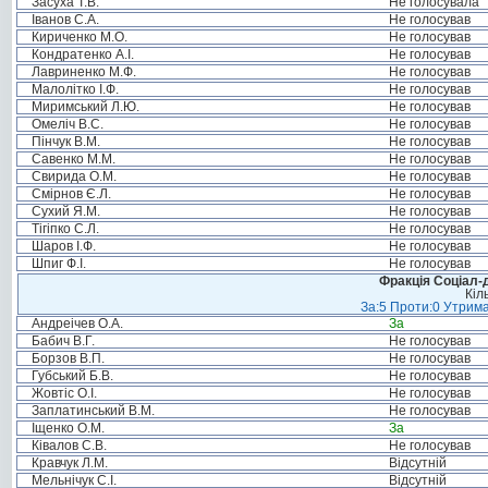
Засуха Т.В.
Не голосувала
Іванов С.А.
Не голосував
Кириченко М.О.
Не голосував
Кондратенко А.І.
Не голосував
Лавриненко М.Ф.
Не голосував
Малолітко І.Ф.
Не голосував
Миримський Л.Ю.
Не голосував
Омеліч В.С.
Не голосував
Пінчук В.М.
Не голосував
Савенко М.М.
Не голосував
Свирида О.М.
Не голосував
Смірнов Є.Л.
Не голосував
Сухий Я.М.
Не голосував
Тігіпко С.Л.
Не голосував
Шаров І.Ф.
Не голосував
Шпиг Ф.І.
Не голосував
Фракція Соціал-д
Кіл
За:5 Проти:0 Утрима
Андреічев О.А.
За
Бабич В.Г.
Не голосував
Борзов В.П.
Не голосував
Губський Б.В.
Не голосував
Жовтіс О.І.
Не голосував
Заплатинський В.М.
Не голосував
Іщенко О.М.
За
Ківалов С.В.
Не голосував
Кравчук Л.М.
Відсутній
Мельнічук С.І.
Відсутній