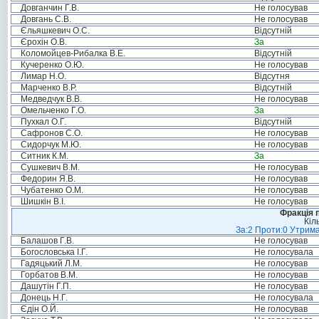
Довганчин Г.В.
Не голосував
Довгань С.В.
Не голосував
Єльяшкевич О.С.
Відсутній
Єрохін О.В.
За
Коломойцев-Рибалка В.Е.
Відсутній
Кучеренко О.Ю.
Не голосував
Лимар Н.О.
Відсутня
Марченко В.Р.
Відсутній
Медведчук В.В.
Не голосував
Омельченко Г.О.
За
Пухкал О.Г.
Відсутній
Сафронов С.О.
Не голосував
Сидорчук М.Ю.
Не голосував
Ситник К.М.
За
Сушкевич В.М.
Не голосував
Федорин Я.В.
Не голосував
Чубатенко О.М.
Не голосував
Шишкін В.І.
Не голосував
Фракція п
Кіл
За:2 Проти:0 Утрима
Балашов Г.В.
Не голосував
Богословська І.Г.
Не голосувала
Гадяцький Л.М.
Не голосував
Горбатов В.М.
Не голосував
Дашутін Г.П.
Не голосував
Донець Н.Г.
Не голосувала
Єдін О.Й.
Не голосував