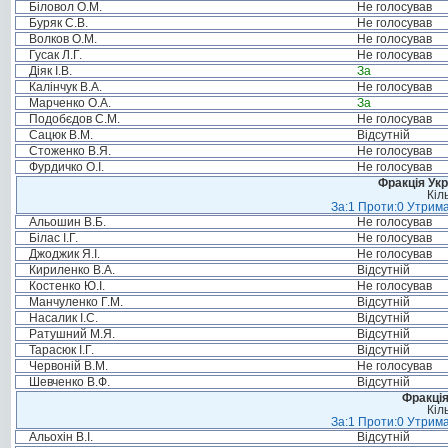
Біловол О.М.
Не голосував
Буряк С.В.
Не голосував
Волков О.М.
Не голосував
Гусак Л.Г.
Не голосував
Діяк І.В.
За
Калінчук В.А.
Не голосував
Марченко О.А.
За
Подобєдов С.М.
Не голосував
Сацюк В.М.
Відсутній
Стоженко В.Я.
Не голосував
Фурдичко О.І.
Не голосував
Фракція Ук
Кіл
За:1 Проти:0 Утрима
Альошин В.Б.
Не голосував
Білас І.Г.
Не голосував
Джоджик Я.І.
Не голосував
Кириленко В.А.
Відсутній
Костенко Ю.І.
Не голосував
Манчуленко Г.М.
Відсутній
Насалик І.С.
Відсутній
Ратушний М.Я.
Відсутній
Тарасюк І.Г.
Відсутній
Червоній В.М.
Не голосував
Шевченко В.Ф.
Відсутній
Фракція
Кіл
За:1 Проти:0 Утрима
Альохін В.І.
Відсутній