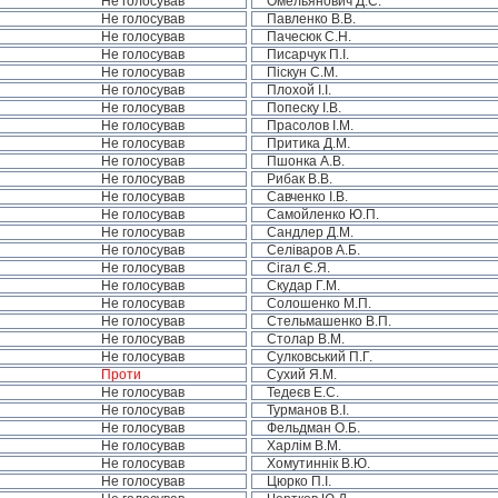
Не голосував
Омельянович Д.С.
Не голосував
Павленко В.В.
Не голосував
Пачесюк С.Н.
Не голосував
Писарчук П.І.
Не голосував
Піскун С.М.
Не голосував
Плохой І.І.
Не голосував
Попеску І.В.
Не голосував
Прасолов І.М.
Не голосував
Притика Д.М.
Не голосував
Пшонка А.В.
Не голосував
Рибак В.В.
Не голосував
Савченко І.В.
Не голосував
Самойленко Ю.П.
Не голосував
Сандлер Д.М.
Не голосував
Селіваров А.Б.
Не голосував
Сігал Є.Я.
Не голосував
Скудар Г.М.
Не голосував
Солошенко М.П.
Не голосував
Стельмашенко В.П.
Не голосував
Столар В.М.
Не голосував
Сулковський П.Г.
Проти
Сухий Я.М.
Не голосував
Тедеєв Е.С.
Не голосував
Турманов В.І.
Не голосував
Фельдман О.Б.
Не голосував
Харлім В.М.
Не голосував
Хомутиннік В.Ю.
Не голосував
Цюрко П.І.