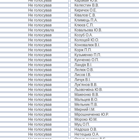
Не голосував
Каракай Ю.В.
Не голосував
Келестин В.В.
Не голосував
Киричок О.Е.
Не голосував
Ківалов С.В.
Не голосував
Климець П.А.
Не голосував
Клюєв С.П.
Не голосувала
Ковальова Ю.В.
Не голосував
Козуб О.А.
Не голосував
Колоцей Ю.О.
Не голосував
Коновалюк В.І.
Не голосував
Корж П.П.
Не голосував
Кузьменко П.П.
Не голосував
Кунченко О.П.
Не голосував
Ландік В.І.
Не голосував
Лелюк О.В.
Не голосував
Лисов І.В.
Не голосував
Личук В.І.
Не голосував
Лук’янов В.В.
Не голосував
Льовочкіна Ю.В.
Не голосував
Макеєнко В.В.
Не голосував
Мальцев В.О.
Не голосував
Мельник П.В.
Не голосував
Мирний І.М.
Не голосував
Мірошниченко Ю.Р.
Не голосував
Мороко Ю.М.
Не голосував
Муц О.П.
Не голосував
Надоша О.В.
Не голосував
Нетецька О.А.