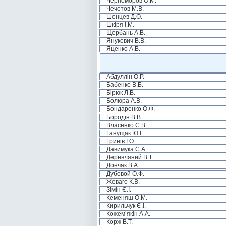
Черноморов О.М.
Чечетов М.В.
Шенцев Д.О.
Шкіря І.М.
Щербань А.В.
Янукович В.В.
Яценко А.В.
Абдуллін О.Р.
Бабенко В.Б.
Бірюк Л.В.
Болюра А.В.
Бондаренко О.Ф.
Бородін В.В.
Власенко С.В.
Ганущак Ю.І.
Гринів І.О.
Давимука С.А.
Деревляний В.Т.
Дончак В.А.
Дубовой О.Ф.
Жеваго К.В.
Зімін Є.І.
Кеменяш О.М.
Кирильчук Є.І.
Кожем’якін А.А.
Корж В.Т.