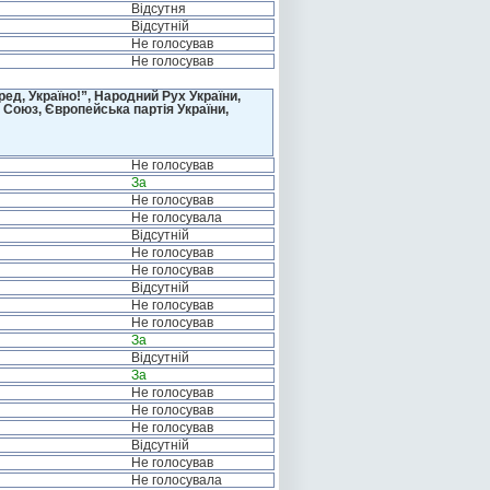
Відсутня
Відсутній
Не голосував
Не голосував
д, Україно!”, Народний Рух України,
 Союз, Європейська партія України,
Не голосував
За
Не голосував
Не голосувала
Відсутній
Не голосував
Не голосував
Відсутній
Не голосував
Не голосував
За
Відсутній
За
Не голосував
Не голосував
Не голосував
Відсутній
Не голосував
Не голосувала