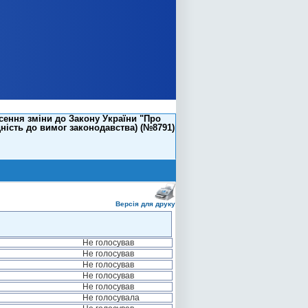
сення зміни до Закону України "Про
ність до вимог законодавства) (№8791)
Версія для друку
Не голосував
Не голосував
Не голосував
Не голосував
Не голосував
Не голосувала