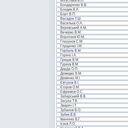
Богуслаєв В.О.
Бондаренко В.В.
Бондик В.А.
Борт В.П.
Васадзе Т.Ш.
Васильєв О.А.
Веревський А.М.
Вечерко В.М.
Воропаєв Ю.М.
Глазунов С.М.
Глущенко І.М.
Горбаль В.М.
Горіна І.А.
Грицак В.М.
Гуреєв В.М.
Дарда О.П.
Демидко В.М.
Демянко М.І.
Євтухов В.І.
Єгоров О.М.
Єфремов О.С.
Забарський В.В.
Засуха Т.В.
Зварич І.Т.
Зубанов В.О.
Зубик В.В.
Іваненко В.Г.
Ісаєв Л.О.