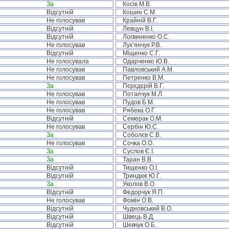
За
Косів М.В.
Відсутній
Кошин С.М.
Не голосував
Крайній В.Г.
Відсутній
Левцун В.І.
Відсутній
Логвиненко О.С.
Не голосував
Лук’янчук Р.В.
Відсутній
Міщенко С.Г.
Не голосувала
Одарченко Ю.В.
Не голосував
Павловський А.М.
Не голосував
Петренко В.М.
За
Пєрєдєрій В.Г.
Не голосував
Потапчук М.Л.
Не голосував
Пудов Б.М.
Не голосував
Рябека О.Г.
Відсутній
Семерак О.М.
Не голосував
Сербін Ю.С.
За
Соболєв С.В.
Не голосував
Сочка О.О.
За
Суслов Є.І.
За
Таран В.В.
Відсутній
Тищенко О.І.
Відсутній
Триндюк Ю.Г.
За
Уколов В.О.
Відсутній
Федорчук Я.П.
Не голосував
Фомін О.В.
Відсутній
Чудновський В.О.
Відсутній
Швець В.Д.
Відсутній
Шевчук О.Б.