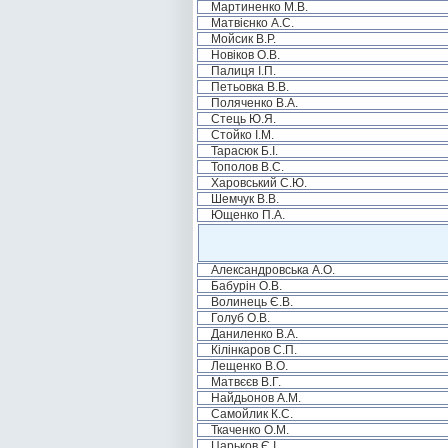
Мартиненко М.В.
Матвієнко А.С.
Мойсик В.Р.
Новіков О.В.
Палиця І.П.
Петьовка В.В.
Поляченко В.А.
Стець Ю.Я.
Стойко І.М.
Тарасюк Б.І.
Тополов В.С.
Харовський С.Ю.
Шемчук В.В.
Ющенко П.А.
Александровська А.О.
Бабурін О.В.
Волинець Є.В.
Голуб О.В.
Даниленко В.А.
Кілінкаров С.П.
Лещенко В.О.
Матвєєв В.Г.
Найдьонов А.М.
Самойлик К.С.
Ткаченко О.М.
Царьков Є.І.