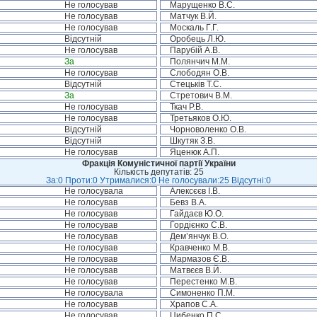
Не голосував
Марущенко В.С.
Не голосував
Матчук В.Й.
Не голосував
Москаль Г.Г.
Відсутній
Оробець Л.Ю.
Не голосував
Парубій А.В.
За
Полянчич М.М.
Не голосував
Слободян О.В.
Відсутній
Стецьків Т.С.
За
Стретович В.М.
Не голосував
Ткач Р.В.
Не голосував
Третьяков О.Ю.
Відсутній
Чорноволенко О.В.
Відсутній
Шкутяк З.В.
Не голосував
Яценюк А.П.
Фракція Комуністичної партії України
Кількість депутатів: 25
За:0 Проти:0 Утрималися:0 Не голосували:25 Відсутні:0
Не голосувала
Алексєєв І.В.
Не голосував
Бевз В.А.
Не голосував
Гайдаєв Ю.О.
Не голосував
Гордієнко С.В.
Не голосував
Дем’янчук В.О.
Не голосував
Кравченко М.В.
Не голосував
Мармазов Є.В.
Не голосував
Матвєєв В.Й.
Не голосував
Перестенко М.В.
Не голосувала
Симоненко П.М.
Не голосував
Храпов С.А.
Не голосував
Цибенко П.С.