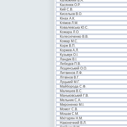
Калюжний В.А.
Касянюк О.Р.
Кий С.В.
Кисельов В.О.
Кінах А.К.
Клімов Л.М.
Ковалевська Ю.С.
Кожара Л.О.
Колесніченко В.В.
Комар М.С.
Корж В.П.
Коржев А.Л.
Кузьмук О.І.
Ландик В.І.
Лебедєв П.В.
Лєщинський О.О.
Литвинов Л.Ф.
Літвінов В.Г.
Луцький М.Г.
Майборода С.Ф.
Малишев В.С.
Маньковський Г.В.
Мельник С.А.
Мироненко М.І.
Момот С.В.
Мошак С.М.
Мхітарян Н.М.
Наконечний В.Л.