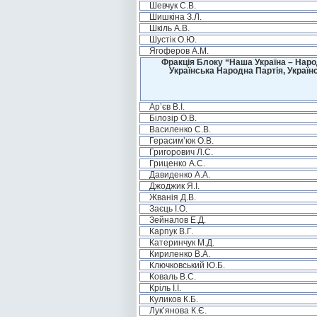
Шевчук С.В.
Шишкіна З.Л.
Шкіль А.В.
Шустік О.Ю.
Ягоферов А.М.
Фракція Блоку “Наша Україна – Наро
Українська Народна Партія, Україн
Ар’єв В.І.
Білозір О.В.
Василенко С.В.
Герасим’юк О.В.
Григорович Л.С.
Гриценко А.С.
Давиденко А.А.
Джоджик Я.І.
Жванія Д.В.
Заєць І.О.
Зейналов Е.Д.
Карпук В.Г.
Катеринчук М.Д.
Кириленко В.А.
Ключковський Ю.Б.
Коваль В.С.
Кріль І.І.
Куликов К.Б.
Лук’янова К.Є.