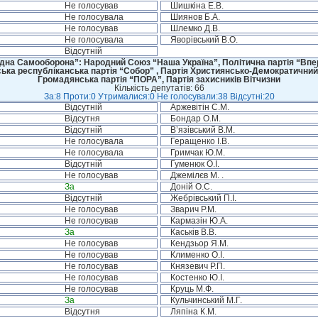
Не голосував
Шишкіна Е.В.
Не голосувала
Шиянов Б.А.
Не голосував
Шлемко Д.В.
Не голосувала
Яворівський В.О.
Відсутній
дна Самооборона”: Народний Союз “Наша Україна”, Політична партія “Впере
ська республіканська партія “Собор” , Партія Християнсько-Демократичний
Громадянська партія “ПОРА”, Партія захисників Вітчизни
Кількість депутатів: 66
За:8 Проти:0 Утрималися:0 Не голосували:38 Відсутні:20
Відсутній
Аржевітін С.М.
Відсутня
Бондар О.М.
Відсутній
В’язівський В.М.
Не голосувала
Геращенко І.В.
Не голосувала
Гримчак Ю.М.
Відсутній
Гуменюк О.І.
Не голосував
Джемілєв М. .
За
Доній О.С.
Відсутній
Жебрівський П.І.
Не голосував
Зварич Р.М.
Не голосував
Кармазін Ю.А.
За
Каськів В.В.
Не голосував
Кендзьор Я.М.
Не голосував
Клименко О.І.
Не голосував
Князевич Р.П.
Не голосував
Костенко Ю.І.
Не голосував
Круць М.Ф.
За
Кульчинський М.Г.
Відсутня
Ляпіна К.М.