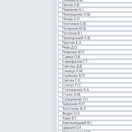
Олійник В.М.
Орлов А.В.
Павленко Е.І.
Пеклушенко О.М.
Пінчук А.П.
Плотніков О.В.
Полунєєв Ю.В.
Потапов В.І.
Пригодський А.В.
Прутнік Е.А.
Рева Д.О.
Романюк М.П.
Савчук О.В.
Самофалов Г.Г.
Святаш Д.В.
Синиця А.М.
Скубенко В.П.
Смітюх Г.Є.
Солтус П.С.
Степаненко А.А.
Стоян О.М.
Супруненко О.І.
Табачник Я.П.
Толстенко В.Л.
Федун О.Л.
Хара В.Г.
Хмельницький В.І.
Царьов О.А.