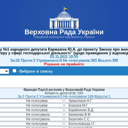
Верховна Рада України
Офіційний вебпортал парламенту України
 №1 народного депутата Кармазіна Ю.А. до проекту Закону про вне
теру у сфері господарської діяльності" (щодо приведення у відповід
03.11.2011 10:55
За:22 Проти:3 Утрималися:0 Не голосували:365 Всього:390
Рішення не прийнято
- Вибрати зі списку
Фракція Партії регіонів у Верховній Раді України
Кількість депутатів: 193
За:1 Проти:2 Утрималися:0 Не голосували:189 Відсутні:1
Не голосував
Аркаллаєв Н.Г.
Не голосував
Баграєв М.Г.
Не голосував
Барвіненко В.Д.
Не голосувала
Бевзенко В.Ф.
Не голосувала
Березкін С.С.
Не голосував
Богословська І.Г.