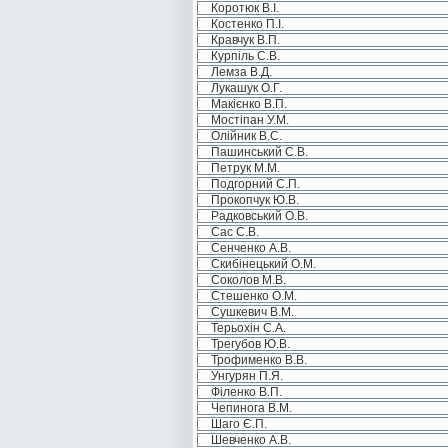
Коротюк В.І.
Костенко П.І.
Кравчук В.П.
Курпіль С.В.
Лемза В.Д.
Лукашук О.Г.
Макієнко В.П.
Мостіпан У.М.
Олійник В.С.
Пашинський С.В.
Петрук М.М.
Подгорний С.П.
Прокопчук Ю.В.
Радковський О.В.
Сас С.В.
Сенченко А.В.
Скибінецький О.М.
Соколов М.В.
Стешенко О.М.
Сушкевич В.М.
Терьохін С.А.
Трегубов Ю.В.
Трофименко В.В.
Унгурян П.Я.
Філенко В.П.
Чепинога В.М.
Шаго Є.П.
Шевченко А.В.