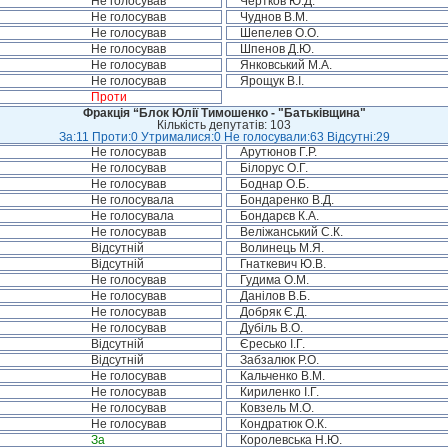
Не голосував
Чертков Ю.Д.
Не голосував
Чуднов В.М.
Не голосував
Шепелев О.О.
Не голосував
Шпенов Д.Ю.
Не голосував
Янковський М.А.
Не голосував
Ярощук В.І.
Проти
Фракція “Блок Юлії Тимошенко - "Батьківщина"
Кількість депутатів: 103
За:11 Проти:0 Утрималися:0 Не голосували:63 Відсутні:29
Не голосував
Арутюнов Г.Р.
Не голосував
Білорус О.Г.
Не голосував
Боднар О.Б.
Не голосувала
Бондаренко В.Д.
Не голосувала
Бондарєв К.А.
Не голосував
Веліжанський С.К.
Відсутній
Волинець М.Я.
Відсутній
Гнаткевич Ю.В.
Не голосував
Гудима О.М.
Не голосував
Данілов В.Б.
Не голосував
Добряк Є.Д.
Не голосував
Дубіль В.О.
Відсутній
Єресько І.Г.
Відсутній
Забзалюк Р.О.
Не голосував
Кальченко В.М.
Не голосував
Кириленко І.Г.
Не голосував
Ковзель М.О.
Не голосував
Кондратюк О.К.
За
Королевська Н.Ю.