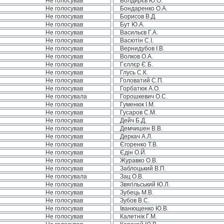
Не голосував
Болдирєв Ю.О.
Не голосував
Бондаренко О.А.
Не голосував
Борисов В.Д.
Не голосував
Бут Ю.А.
Не голосував
Васильєв Г.А.
Не голосував
Васютін С.І.
Не голосував
Вернидубов І.В.
Не голосував
Волков О.А.
Не голосував
Гєллєр Є.Б.
Не голосував
Глусь С.К.
Не голосував
Головатий С.П.
Не голосував
Горбатюк А.О.
Не голосувала
Горошкевич О.С.
Не голосував
Гуменюк І.М.
Не голосував
Гусаров С.М.
Не голосував
Дейч Б.Д.
Не голосував
Демчишен В.В.
Не голосував
Деркач А.Л.
Не голосував
Єгоренко Т.В.
Не голосував
Єдін О.Й.
Не голосував
Журавко О.В.
Не голосував
Заблоцький В.П.
Не голосувала
Зац О.В.
Не голосував
Звягільський Ю.Л.
Не голосував
Зубець М.В.
Не голосував
Зубов В.С.
Не голосував
Іванющенко Ю.В.
Не голосував
Калетнік Г.М.