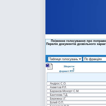
Поіменне голосування про поправку
Перелік документів дозвільного харак
Зберегти
в
форматі RTF
Андрос С.О.
Ахметов Р.Л.
Баранов-Мохорт С.М.
Бахтеєва Т.Д.
Бережна І.Г.
Білий О.П.