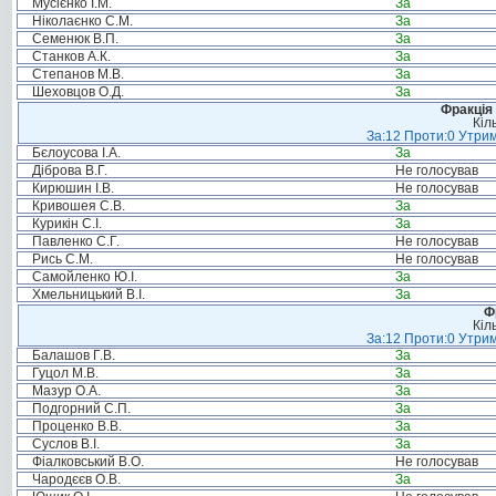
Мусієнко І.М.
За
Ніколаєнко С.М.
За
Семенюк В.П.
За
Станков А.К.
За
Степанов М.В.
За
Шеховцов О.Д.
За
Фракція 
Кіл
За:12 Проти:0 Утрим
Бєлоусова І.А.
За
Діброва В.Г.
Не голосував
Кирюшин І.В.
Не голосував
Кривошея С.В.
За
Курикін С.І.
За
Павленко С.Г.
Не голосував
Рись С.М.
Не голосував
Самойленко Ю.І.
За
Хмельницький В.І.
За
Ф
Кіл
За:12 Проти:0 Утрим
Балашов Г.В.
За
Гуцол М.В.
За
Мазур О.А.
За
Подгорний С.П.
За
Проценко В.В.
За
Суслов В.І.
За
Фіалковський В.О.
Не голосував
Чародєєв О.В.
За