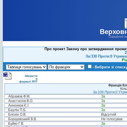
Верховн
Офіційний в
Про проект Закону про затвердження прожит
2
За:330 Проти:0 Утрима
Рі
- Вибрати зі списк
Зберегти
в
форматі RTF
Фракція Ком
Кіль
За:100 Проти:0 Утрим
Абрамов Ф.М.
За
Анастасієв В.О.
За
Аннєнков Є.І.
За
Баулін П.Б.
За
Блохін О.В.
Відсутній
Борщевський В.В.
Не голосував
Буйко Г.В.
За