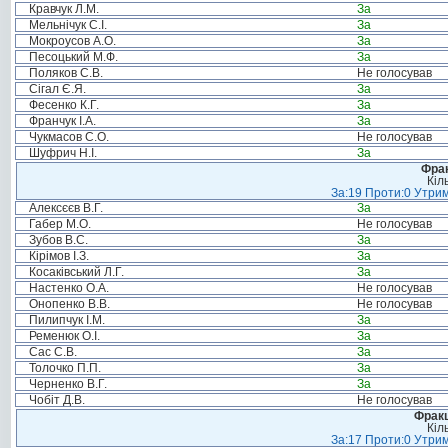
Кравчук Л.М.
За
Мельнічук С.І.
За
Мокроусов А.О.
За
Песоцький М.Ф.
За
Поляков С.В.
Не голосував
Сігал Є.Я.
За
Фесенко К.Г.
За
Франчук І.А.
За
Чукмасов С.О.
Не голосував
Шуфрич Н.І.
За
Фрак
Кіл
За:19 Проти:0 Утрим
Алексєєв В.Г.
За
Габер М.О.
Не голосував
Зубов В.С.
За
Кірімов І.З.
За
Косаківський Л.Г.
За
Настенко О.А.
Не голосував
Онопенко В.В.
Не голосував
Пилипчук І.М.
За
Ременюк О.І.
За
Сас С.В.
За
Толочко П.П.
За
Черненко В.Г.
За
Чобіт Д.В.
Не голосував
Фракц
Кіл
За:17 Проти:0 Утрим