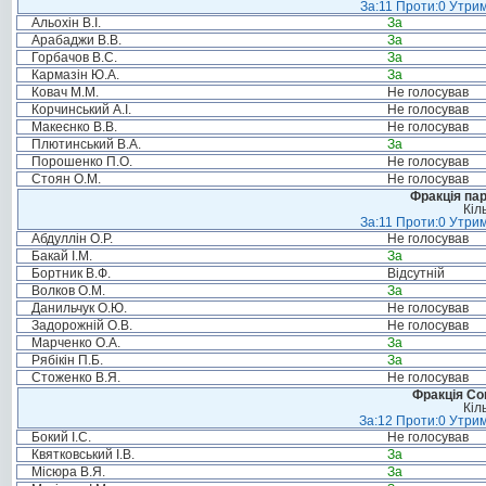
За:11 Проти:0 Утрим
Альохін В.І.
За
Арабаджи В.В.
За
Горбачов В.С.
За
Кармазін Ю.А.
За
Ковач М.М.
Не голосував
Корчинський А.І.
Не голосував
Макеєнко В.В.
Не голосував
Плютинський В.А.
За
Порошенко П.О.
Не голосував
Стоян О.М.
Не голосував
Фракція па
Кіл
За:11 Проти:0 Утрим
Абдуллін О.Р.
Не голосував
Бакай І.М.
За
Бортник В.Ф.
Відсутній
Волков О.М.
За
Данильчук О.Ю.
Не голосував
Задорожній О.В.
Не голосував
Марченко О.А.
За
Рябікін П.Б.
За
Стоженко В.Я.
Не голосував
Фракція Соц
Кіл
За:12 Проти:0 Утрим
Бокий І.С.
Не голосував
Квятковський І.В.
За
Місюра В.Я.
За