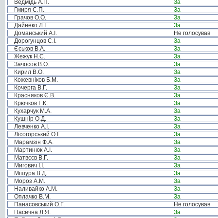
Ведмідь А.П.
За
Гмиря С.П.
За
Грачов О.О.
За
Дайнеко Л.І.
За
Доманський А.І.
Не голосував
Дорогунцов С.І.
За
Єськов В.А.
За
Жежук Н.С.
За
Зачосов В.О.
За
Кирил В.О.
За
Кожевніков Б.М.
За
Кочерга В.Г.
За
Красняков Є.В.
За
Крючков Г.К.
За
Кухарчук М.А.
За
Кушнір О.Д.
За
Левченко А.І.
За
Лісогорський О.І.
За
Марамзін Ф.А.
За
Мартинюк А.І.
За
Матвєєв В.Г.
За
Мигович І.І.
За
Мішура В.Д.
За
Мороз А.М.
За
Наливайко А.М.
За
Оплачко В.М.
За
Панасовський О.Г.
Не голосував
Пасечна Л.Я.
За