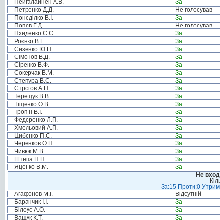
Пейгалайнен А.В.
За
Петренко Д.Д.
Не голосував
Понеділко В.І.
За
Попов Г.Д.
Не голосував
Пхиденко С.С.
За
Роєнко В.Г.
За
Сизенко Ю.П.
За
Сімонов В.Д.
За
Сіренко В.Ф.
За
Сокерчак В.М.
За
Степура В.С.
За
Строгов А.Н.
За
Терещук В.В.
За
Тіщенко О.В.
За
Тропін В.І.
За
Федоренко Л.П.
За
Хмельовий А.П.
За
Цибенко П.С.
За
Черенков О.П.
За
Чивюк М.В.
За
Штепа Н.П.
За
Яценко В.М.
За
Не вход
Кіл
За:15 Проти:0 Утрима
Агафонов М.І.
Відсутній
Баранчик І.І.
За
Білоус А.О.
За
Ващук К.Т.
За