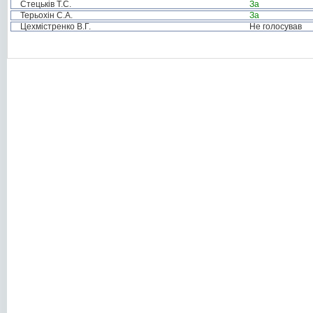
Стецьків Т.С.
За
Терьохін С.А.
За
Цехмістренко В.Г.
Не голосував