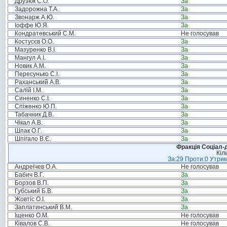
Друзюк С.О.
За
Задорожна Т.А.
За
Звонарж А.Ю.
За
Іоффе Ю.Я.
За
Кондратевський С.М.
Не голосував
Костусєв О.О.
За
Мазуренко В.І.
За
Мангул А.І.
За
Новик А.М.
За
Пересунько С.І.
За
Раханський А.В.
За
Салій І.М.
За
Синенко С.І.
За
Спіженко Ю.П.
За
Табачник Д.В.
За
Чікал А.В.
За
Шпак О.Г.
За
Шпігало В.Є.
За
Фракція Соціал-д
Кіл
За:29 Проти:0 Утрим
Андреічев О.А.
Не голосував
Бабич В.Г.
За
Борзов В.П.
За
Губський Б.В.
За
Жовтіс О.І.
За
Заплатинський В.М.
За
Іщенко О.М.
Не голосував
Ківалов С.В.
Не голосував