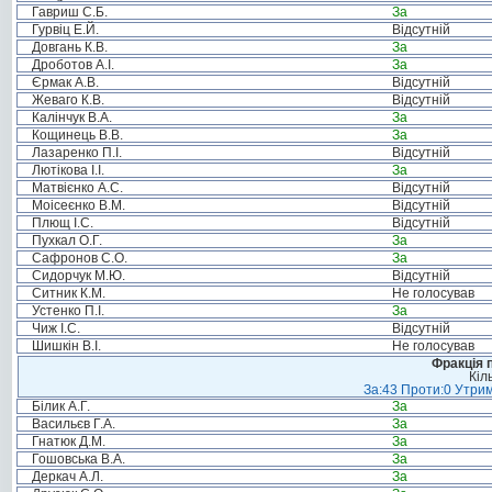
Гавриш С.Б.
За
Гурвіц Е.Й.
Відсутній
Довгань К.В.
За
Дроботов А.І.
За
Єрмак А.В.
Відсутній
Жеваго К.В.
Відсутній
Калінчук В.А.
За
Кощинець В.В.
За
Лазаренко П.І.
Відсутній
Лютікова І.І.
За
Матвієнко А.С.
Відсутній
Моісеєнко В.М.
Відсутній
Плющ І.С.
Відсутній
Пухкал О.Г.
За
Сафронов С.О.
За
Сидорчук М.Ю.
Відсутній
Ситник К.М.
Не голосував
Устенко П.І.
За
Чиж І.С.
Відсутній
Шишкін В.І.
Не голосував
Фракція п
Кіл
За:43 Проти:0 Утрим
Білик А.Г.
За
Васильєв Г.А.
За
Гнатюк Д.М.
За
Гошовська В.А.
За
Деркач А.Л.
За