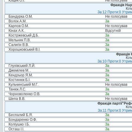
Ющик О.І.
Не голосував
Фракція Нар
Кіл
За:12 Проти:0 Утрим
Бандурка О.М.
Не голосував
Волок А.М.
За
Карпов О.М.
Не голосував
Кінах А.К.
Відсутній
Костржевськй Д.Б.
За
Мельник П.В.
За
Салигін В.В.
За
Хорошковський В.І.
За
Фракція 
Кіл
За:10 Проти:0 Утрим
Глухівський Л.Й.
За
Джемілев М. .
За
Кендзьор Я.М.
За
Костинюк Б.І.
За
Кульчинський М.Г.
Не голосував
Танюк Л.С.
За
Чорноволенко О.В.
За
Шепа В.В.
Не голосував
Фракція партії"Реф
Кіл
За:11 Проти:0 Утрим
Беспалий Б.Я.
За
Бондаренко О.Ф.
За
Коліушко І.Б.
За
Осташ І.І.
За