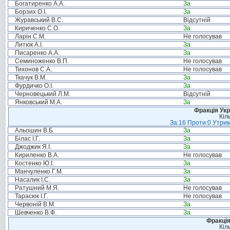
Богатиренко А.А.
За
Борзих О.І.
За
Журавський В.С.
Відсутній
Кириченко С.О.
За
Ларін С.М.
Не голосував
Литюк А.І.
За
Писаренко А.А.
За
Семиноженко В.П.
Не голосував
Тихонов С.А.
Не голосував
Ткачук В.М.
За
Фурдичко О.І.
За
Черновецький Л.М.
Відсутній
Янковський М.А.
За
Фракція Ук
Кіл
За:16 Проти:0 Утрим
Альошин В.Б.
За
Білас І.Г.
За
Джоджик Я.І.
За
Кириленко В.А.
Не голосував
Костенко Ю.І.
За
Манчуленко Г.М.
За
Насалик І.С.
За
Ратушний М.Я.
Не голосував
Тарасюк І.Г.
Не голосував
Червоній В.М.
За
Шевченко В.Ф.
За
Фракція
Кіл