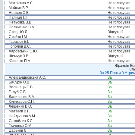
Матвієнко А.С.
Не голосував
Мойсик В.Р.
Не голосував
Новіков О.В.
Не голосував
Палиця І.П.
Не голосував
Петьовка В.В.
Не голосував
Поляченко В.А.
Не голосував
Стець Ю.Я.
Відсутній
Стойко І.М.
Не голосував
Тарасюк Б.І.
Не голосував
Тополов В.С.
Не голосував
Харовський С.Ю.
Не голосував
Шемчук В.В.
Відсутній
Ющенко П.А.
Не голосував
Фракція Ком
Кіл
За:25 Проти:0 Утрим
Александровська А.О.
За
Бабурін О.В.
За
Волинець Є.В.
За
Голуб О.В.
За
Даниленко В.А.
За
Кілінкаров С.П.
За
Лещенко В.О.
За
Матвєєв В.Г.
За
Найдьонов А.М.
За
Самойлик К.С.
За
Ткаченко О.М.
За
Царьков Є.І.
За