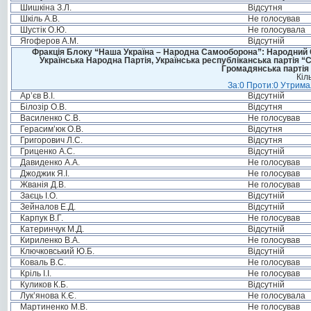
Шишкіна З.Л.
Відсутня
Шкіль А.В.
Не голосував
Шустік О.Ю.
Не голосувала
Ягоферов А.М.
Відсутній
Фракція Блоку “Наша Україна – Народна Самооборона”: Народний Со
Українська Народна Партія, Українська республіканська партія “
Громадянська партія 
Кіл
За:0 Проти:0 Утримал
Ар’єв В.І.
Відсутній
Білозір О.В.
Відсутня
Василенко С.В.
Не голосував
Герасим’юк О.В.
Відсутня
Григорович Л.С.
Відсутня
Гриценко А.С.
Відсутній
Давиденко А.А.
Не голосував
Джоджик Я.І.
Не голосував
Жванія Д.В.
Не голосував
Заєць І.О.
Відсутній
Зейналов Е.Д.
Відсутній
Карпук В.Г.
Не голосував
Катеринчук М.Д.
Відсутній
Кириленко В.А.
Не голосував
Ключковський Ю.Б.
Відсутній
Коваль В.С.
Не голосував
Кріль І.І.
Не голосував
Куликов К.Б.
Відсутній
Лук’янова К.Є.
Не голосувала
Мартиненко М.В.
Не голосував