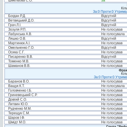
Шмельова С.О.
За
Кіл
За:0 Проти:0 Утримал
Богдан Р.Д.
Відсутній
Ветвицький Д.О.
Відсутній
Грач Л.І.
Відсутній
Зозуля Р.П.
Не голосував
Лабунська А.В.
Не голосувала
Ляшко О.В.
Відсутній
Мартинюк А.І.
Не голосував
Омельченко Г.О.
Відсутній
Осика С.Г.
Не голосував
Писаренко В.В.
Відсутній
Томенко М.В.
Не голосував
Шаманов В.В.
Не голосував
Фрак
Кіл
За:0 Проти:0 Утрима
Баранов В.О.
Не голосував
Ващук К.Т.
Не голосувала
Головченко І.Б.
Не голосував
Гриневецький С.Р.
Не голосував
Довгий С.О.
Не голосував
Литвин Ю.О.
Не голосував
Рудченко М.М.
Не голосував
Терещук С.М.
Не голосував
Шаров І.Ф.
Не голосував
Шмідт М.О.
Не голосував
Група "Реф