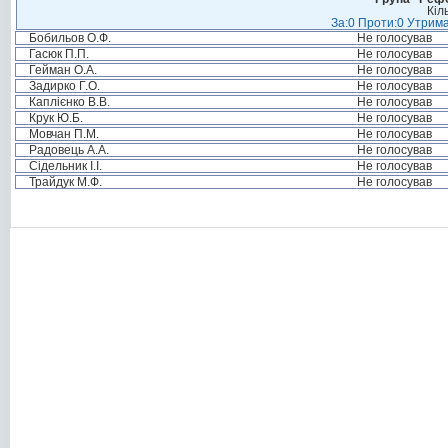
Кіл
За:0 Проти:0 Утрима
Бобильов О.Ф.
Не голосував
Гасюк П.П.
Не голосував
Гейман О.А.
Не голосував
Задирко Г.О.
Не голосував
Каплієнко В.В.
Не голосував
Крук Ю.Б.
Не голосував
Мовчан П.М.
Не голосував
Радовець А.А.
Не голосував
Сідельник І.І.
Не голосував
Трайдук М.Ф.
Не голосував