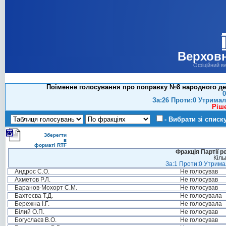
Верховн
Офіційний в
Поіменне голосування про поправку №8 народного деп
0
За:26 Проти:0 Утримал
Ріш
- Вибрати зі списк
Зберегти
в
форматі RTF
Фракція Партії р
Кіль
За:1 Проти:0 Утримал
Андрос С.О.
Не голосував
Ахметов Р.Л.
Не голосував
Баранов-Мохорт С.М.
Не голосував
Бахтеєва Т.Д.
Не голосувала
Бережна І.Г.
Не голосувала
Білий О.П.
Не голосував
Богуслаєв В.О.
Не голосував