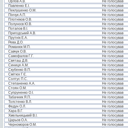
Орлов А.В.
Не голосував
Павленко Е.І.
Не голосував
Пеклушенко О.М.
Не голосував
Пінчук А.П.
Не голосував
Плотніков О.В.
Не голосував
Полунєєв Ю.В.
Не голосував
Потапов В.І.
Не голосував
Пригодський А.В.
Не голосував
Прутнік Е.А.
Не голосував
Рева Д.О.
Не голосував
Романюк М.П.
Не голосував
Савчук О.В.
Не голосував
Самофалов Г.Г.
Не голосував
Святаш Д.В.
Не голосував
Синиця А.М.
Не голосував
Скубенко В.П.
Не голосував
Смітюх Г.Є.
Не голосував
Солтус П.С.
Не голосував
Степаненко А.А.
Не голосував
Стоян О.М.
Не голосував
Супруненко О.І.
Не голосував
Табачник Я.П.
Не голосував
Толстенко В.Л.
Не голосував
Федун О.Л.
Не голосував
Хара В.Г.
Не голосував
Хмельницький В.І.
Не голосував
Царьов О.А.
Не голосував
Черноморов О.М.
Не голосував