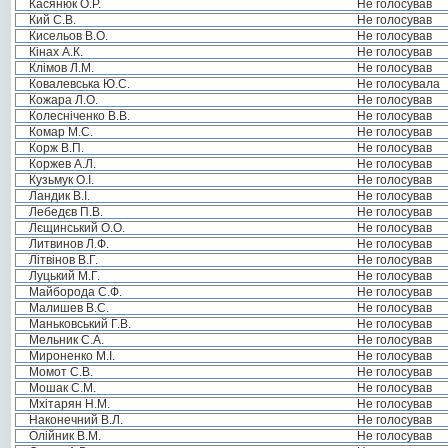
Касянюк О.Р.
Не голосував
Кий С.В.
Не голосував
Кисельов В.О.
Не голосував
Кінах А.К.
Не голосував
Клімов Л.М.
Не голосував
Ковалевська Ю.С.
Не голосувала
Кожара Л.О.
Не голосував
Колесніченко В.В.
Не голосував
Комар М.С.
Не голосував
Корж В.П.
Не голосував
Коржев А.Л.
Не голосував
Кузьмук О.І.
Не голосував
Ландик В.І.
Не голосував
Лебедєв П.В.
Не голосував
Лєщинський О.О.
Не голосував
Литвинов Л.Ф.
Не голосував
Літвінов В.Г.
Не голосував
Луцький М.Г.
Не голосував
Майборода С.Ф.
Не голосував
Малишев В.С.
Не голосував
Маньковський Г.В.
Не голосував
Мельник С.А.
Не голосував
Мироненко М.І.
Не голосував
Момот С.В.
Не голосував
Мошак С.М.
Не голосував
Мхітарян Н.М.
Не голосував
Наконечний В.Л.
Не голосував
Олійник В.М.
Не голосував