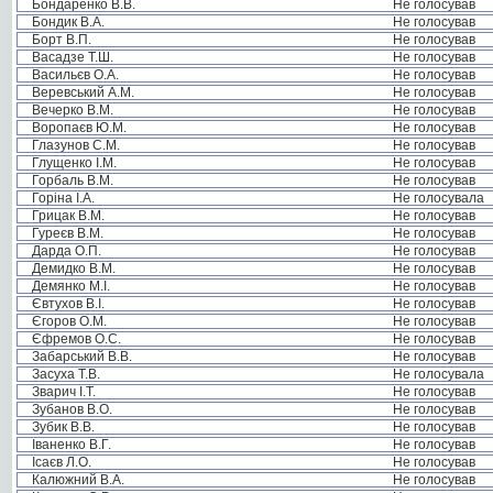
Бондаренко В.В.
Не голосував
Бондик В.А.
Не голосував
Борт В.П.
Не голосував
Васадзе Т.Ш.
Не голосував
Васильєв О.А.
Не голосував
Веревський А.М.
Не голосував
Вечерко В.М.
Не голосував
Воропаєв Ю.М.
Не голосував
Глазунов С.М.
Не голосував
Глущенко І.М.
Не голосував
Горбаль В.М.
Не голосував
Горіна І.А.
Не голосувала
Грицак В.М.
Не голосував
Гуреєв В.М.
Не голосував
Дарда О.П.
Не голосував
Демидко В.М.
Не голосував
Демянко М.І.
Не голосував
Євтухов В.І.
Не голосував
Єгоров О.М.
Не голосував
Єфремов О.С.
Не голосував
Забарський В.В.
Не голосував
Засуха Т.В.
Не голосувала
Зварич І.Т.
Не голосував
Зубанов В.О.
Не голосував
Зубик В.В.
Не голосував
Іваненко В.Г.
Не голосував
Ісаєв Л.О.
Не голосував
Калюжний В.А.
Не голосував