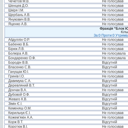
Чечетов М.В.
Не голосував
Шенцев Д.О.
Не голосував
Шкіря І.М.
Не голосував
Щербань А.В.
Не голосував
Янукович В.В.
Не голосував
Яценко А.В.
Не голосував
Фракція “Блок Ю
Кіль
За:0 Проти:0 Утримал
Абдуллін О.Р.
Не голосував
Бабенко В.Б.
Не голосував
Бірюк Л.В.
Не голосував
Болюра А.В.
Не голосувала
Бондаренко О.Ф.
Не голосувала
Бородін В.В.
Відсутній
Власенко С.В.
Відсутній
Ганущак Ю.І.
Не голосував
Гринів І.О.
Не голосував
Давимука С.А.
Відсутній
Деревляний В.Т.
Відсутній
Дончак В.А.
Не голосував
Дубовой О.Ф.
Відсутній
Жеваго К.В.
Відсутній
Зімін Є.І.
Відсутній
Кеменяш О.М.
Відсутній
Кирильчук Є.І.
Не голосував
Кожем’якін А.А.
Не голосував
Корж В.Т.
Відсутній
Коротюк В.І.
Не голосував