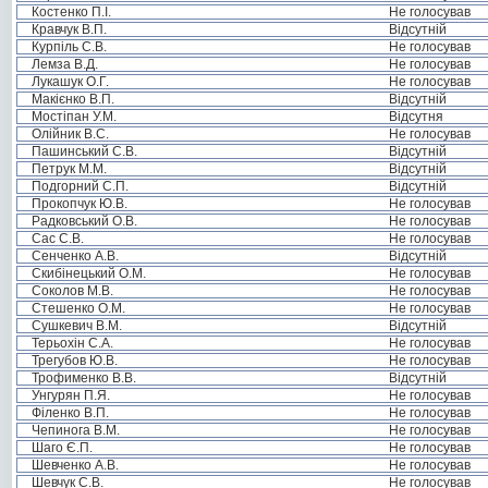
Костенко П.І.
Не голосував
Кравчук В.П.
Відсутній
Курпіль С.В.
Не голосував
Лемза В.Д.
Не голосував
Лукашук О.Г.
Не голосував
Макієнко В.П.
Відсутній
Мостіпан У.М.
Відсутня
Олійник В.С.
Не голосував
Пашинський С.В.
Відсутній
Петрук М.М.
Відсутній
Подгорний С.П.
Відсутній
Прокопчук Ю.В.
Не голосував
Радковський О.В.
Не голосував
Сас С.В.
Не голосував
Сенченко А.В.
Відсутній
Скибінецький О.М.
Не голосував
Соколов М.В.
Не голосував
Стешенко О.М.
Не голосував
Сушкевич В.М.
Відсутній
Терьохін С.А.
Не голосував
Трегубов Ю.В.
Не голосував
Трофименко В.В.
Відсутній
Унгурян П.Я.
Не голосував
Філенко В.П.
Не голосував
Чепинога В.М.
Не голосував
Шаго Є.П.
Не голосував
Шевченко А.В.
Не голосував
Шевчук С.В.
Не голосував