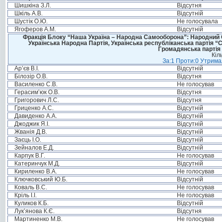
Шишкіна З.Л.
Відсутня
Шкіль А.В.
Відсутній
Шустік О.Ю.
Не голосувала
Ягоферов А.М.
Відсутній
Фракція Блоку “Наша Україна – Народна Самооборона”: Народний Со
Українська Народна Партія, Українська республіканська партія “
Громадянська партія 
Кіл
За:1 Проти:0 Утримал
Ар’єв В.І.
Відсутній
Білозір О.В.
Відсутня
Василенко С.В.
Не голосував
Герасим’юк О.В.
Відсутня
Григорович Л.С.
Відсутня
Гриценко А.С.
Відсутній
Давиденко А.А.
Відсутній
Джоджик Я.І.
Відсутній
Жванія Д.В.
Відсутній
Заєць І.О.
Відсутній
Зейналов Е.Д.
Відсутній
Карпук В.Г.
Не голосував
Катеринчук М.Д.
Відсутній
Кириленко В.А.
Не голосував
Ключковський Ю.Б.
Відсутній
Коваль В.С.
Не голосував
Кріль І.І.
Не голосував
Куликов К.Б.
Відсутній
Лук’янова К.Є.
Відсутня
Мартиненко М.В.
Не голосував