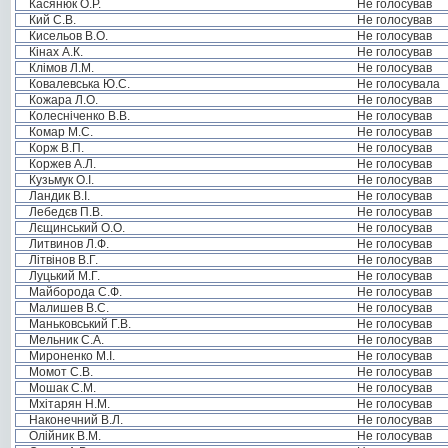
Касянюк О.Р.
Не голосував
Кий С.В.
Не голосував
Кисельов В.О.
Не голосував
Кінах А.К.
Не голосував
Клімов Л.М.
Не голосував
Ковалевська Ю.С.
Не голосувала
Кожара Л.О.
Не голосував
Колесніченко В.В.
Не голосував
Комар М.С.
Не голосував
Корж В.П.
Не голосував
Коржев А.Л.
Не голосував
Кузьмук О.І.
Не голосував
Ландик В.І.
Не голосував
Лебедєв П.В.
Не голосував
Лєщинський О.О.
Не голосував
Литвинов Л.Ф.
Не голосував
Літвінов В.Г.
Не голосував
Луцький М.Г.
Не голосував
Майборода С.Ф.
Не голосував
Малишев В.С.
Не голосував
Маньковський Г.В.
Не голосував
Мельник С.А.
Не голосував
Мироненко М.І.
Не голосував
Момот С.В.
Не голосував
Мошак С.М.
Не голосував
Мхітарян Н.М.
Не голосував
Наконечний В.Л.
Не голосував
Олійник В.М.
Не голосував