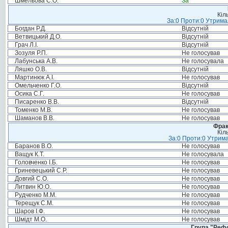
Шмельова С.О.
За
Кіл
За:0 Проти:0 Утримал
Богдан Р.Д.
Відсутній
Ветвицький Д.О.
Відсутній
Грач Л.І.
Відсутній
Зозуля Р.П.
Не голосував
Лабунська А.В.
Не голосувала
Ляшко О.В.
Відсутній
Мартинюк А.І.
Не голосував
Омельченко Г.О.
Відсутній
Осика С.Г.
Не голосував
Писаренко В.В.
Відсутній
Томенко М.В.
Не голосував
Шаманов В.В.
Не голосував
Фрак
Кіл
За:0 Проти:0 Утрима
Баранов В.О.
Не голосував
Ващук К.Т.
Не голосувала
Головченко І.Б.
Не голосував
Гриневецький С.Р.
Не голосував
Довгий С.О.
Не голосував
Литвин Ю.О.
Не голосував
Рудченко М.М.
Не голосував
Терещук С.М.
Не голосував
Шаров І.Ф.
Не голосував
Шмідт М.О.
Не голосував
Група "Реф