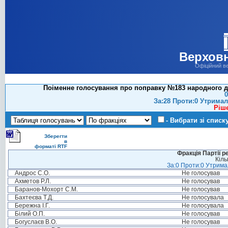
Верховн
Офіційний в
Поіменне голосування про поправку №183 народного де
0
За:28 Проти:0 Утримал
Ріш
- Вибрати зі списк
Зберегти
в
форматі RTF
Фракція Партії р
Кіль
За:0 Проти:0 Утримал
Андрос С.О.
Не голосував
Ахметов Р.Л.
Не голосував
Баранов-Мохорт С.М.
Не голосував
Бахтеєва Т.Д.
Не голосувала
Бережна І.Г.
Не голосувала
Білий О.П.
Не голосував
Богуслаєв В.О.
Не голосував