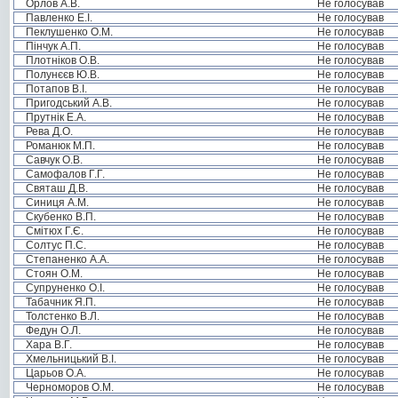
Орлов А.В.
Не голосував
Павленко Е.І.
Не голосував
Пеклушенко О.М.
Не голосував
Пінчук А.П.
Не голосував
Плотніков О.В.
Не голосував
Полунєєв Ю.В.
Не голосував
Потапов В.І.
Не голосував
Пригодський А.В.
Не голосував
Прутнік Е.А.
Не голосував
Рева Д.О.
Не голосував
Романюк М.П.
Не голосував
Савчук О.В.
Не голосував
Самофалов Г.Г.
Не голосував
Святаш Д.В.
Не голосував
Синиця А.М.
Не голосував
Скубенко В.П.
Не голосував
Смітюх Г.Є.
Не голосував
Солтус П.С.
Не голосував
Степаненко А.А.
Не голосував
Стоян О.М.
Не голосував
Супруненко О.І.
Не голосував
Табачник Я.П.
Не голосував
Толстенко В.Л.
Не голосував
Федун О.Л.
Не голосував
Хара В.Г.
Не голосував
Хмельницький В.І.
Не голосував
Царьов О.А.
Не голосував
Черноморов О.М.
Не голосував