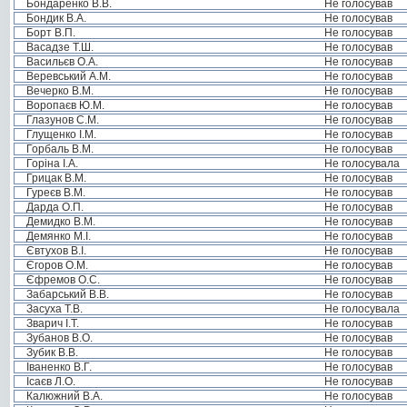
Бондаренко В.В.
Не голосував
Бондик В.А.
Не голосував
Борт В.П.
Не голосував
Васадзе Т.Ш.
Не голосував
Васильєв О.А.
Не голосував
Веревський А.М.
Не голосував
Вечерко В.М.
Не голосував
Воропаєв Ю.М.
Не голосував
Глазунов С.М.
Не голосував
Глущенко І.М.
Не голосував
Горбаль В.М.
Не голосував
Горіна І.А.
Не голосувала
Грицак В.М.
Не голосував
Гуреєв В.М.
Не голосував
Дарда О.П.
Не голосував
Демидко В.М.
Не голосував
Демянко М.І.
Не голосував
Євтухов В.І.
Не голосував
Єгоров О.М.
Не голосував
Єфремов О.С.
Не голосував
Забарський В.В.
Не голосував
Засуха Т.В.
Не голосувала
Зварич І.Т.
Не голосував
Зубанов В.О.
Не голосував
Зубик В.В.
Не голосував
Іваненко В.Г.
Не голосував
Ісаєв Л.О.
Не голосував
Калюжний В.А.
Не голосував