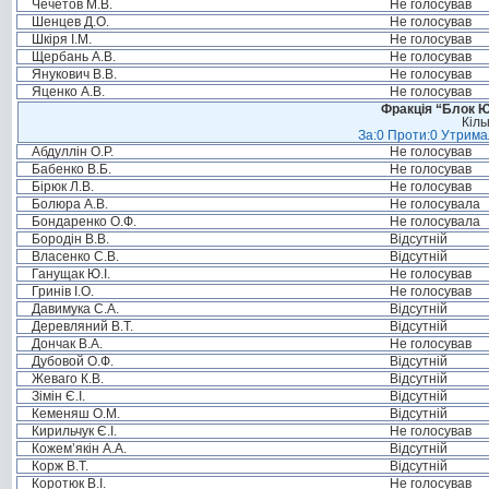
Чечетов М.В.
Не голосував
Шенцев Д.О.
Не голосував
Шкіря І.М.
Не голосував
Щербань А.В.
Не голосував
Янукович В.В.
Не голосував
Яценко А.В.
Не голосував
Фракція “Блок Ю
Кіль
За:0 Проти:0 Утримал
Абдуллін О.Р.
Не голосував
Бабенко В.Б.
Не голосував
Бірюк Л.В.
Не голосував
Болюра А.В.
Не голосувала
Бондаренко О.Ф.
Не голосувала
Бородін В.В.
Відсутній
Власенко С.В.
Відсутній
Ганущак Ю.І.
Не голосував
Гринів І.О.
Не голосував
Давимука С.А.
Відсутній
Деревляний В.Т.
Відсутній
Дончак В.А.
Не голосував
Дубовой О.Ф.
Відсутній
Жеваго К.В.
Відсутній
Зімін Є.І.
Відсутній
Кеменяш О.М.
Відсутній
Кирильчук Є.І.
Не голосував
Кожем’якін А.А.
Відсутній
Корж В.Т.
Відсутній
Коротюк В.І.
Не голосував