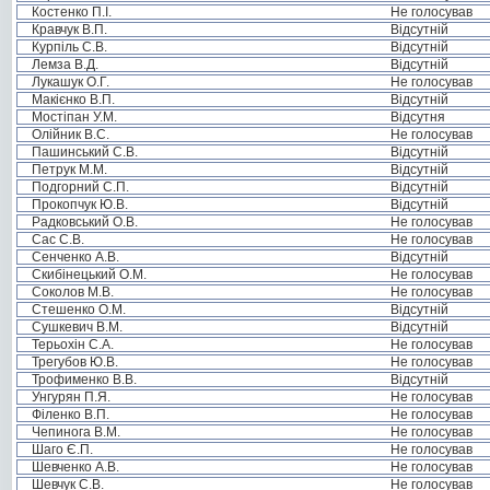
Костенко П.І.
Не голосував
Кравчук В.П.
Відсутній
Курпіль С.В.
Відсутній
Лемза В.Д.
Відсутній
Лукашук О.Г.
Не голосував
Макієнко В.П.
Відсутній
Мостіпан У.М.
Відсутня
Олійник В.С.
Не голосував
Пашинський С.В.
Відсутній
Петрук М.М.
Відсутній
Подгорний С.П.
Відсутній
Прокопчук Ю.В.
Відсутній
Радковський О.В.
Не голосував
Сас С.В.
Не голосував
Сенченко А.В.
Відсутній
Скибінецький О.М.
Не голосував
Соколов М.В.
Не голосував
Стешенко О.М.
Відсутній
Сушкевич В.М.
Відсутній
Терьохін С.А.
Не голосував
Трегубов Ю.В.
Не голосував
Трофименко В.В.
Відсутній
Унгурян П.Я.
Не голосував
Філенко В.П.
Не голосував
Чепинога В.М.
Не голосував
Шаго Є.П.
Не голосував
Шевченко А.В.
Не голосував
Шевчук С.В.
Не голосував