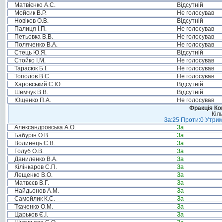
Матвієнко А.С.
Відсутній
Мойсик В.Р.
Не голосував
Новіков О.В.
Відсутній
Палиця І.П.
Не голосував
Петьовка В.В.
Не голосував
Поляченко В.А.
Не голосував
Стець Ю.Я.
Відсутній
Стойко І.М.
Не голосував
Тарасюк Б.І.
Не голосував
Тополов В.С.
Не голосував
Харовський С.Ю.
Відсутній
Шемчук В.В.
Відсутній
Ющенко П.А.
Не голосував
Фракція Ком
Кіл
За:25 Проти:0 Утрим
Александровська А.О.
За
Бабурін О.В.
За
Волинець Є.В.
За
Голуб О.В.
За
Даниленко В.А.
За
Кілінкаров С.П.
За
Лещенко В.О.
За
Матвєєв В.Г.
За
Найдьонов А.М.
За
Самойлик К.С.
За
Ткаченко О.М.
За
Царьков Є.І.
За