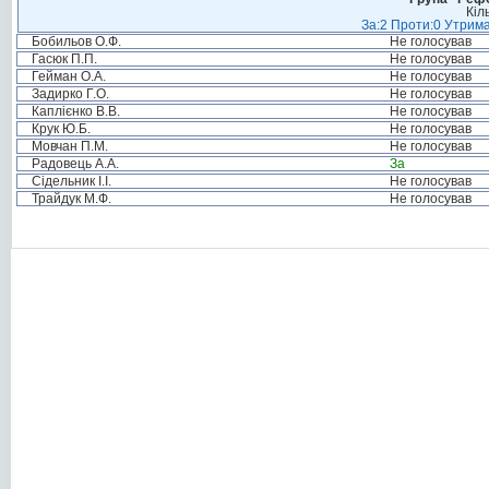
Кіл
За:2 Проти:0 Утрима
Бобильов О.Ф.
Не голосував
Гасюк П.П.
Не голосував
Гейман О.А.
Не голосував
Задирко Г.О.
Не голосував
Каплієнко В.В.
Не голосував
Крук Ю.Б.
Не голосував
Мовчан П.М.
Не голосував
Радовець А.А.
За
Сідельник І.І.
Не голосував
Трайдук М.Ф.
Не голосував